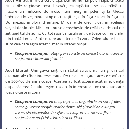
Adel Murad
: În mod cert e aşa. Dar nu numai pelerinajul, ci toate
ritualurile religioase, postul, savârşirea rugăciunii se aseamănă. În
fiecare an milioane de musulmani merg în pelerinaj la Mecca
îmbracaţi în veşminte simple, cu toţii egali în faţa Ka’bei, în faţa lui
Dumnezeu, implorând iertare. Milioane de credincioşi, în aceleaşi
veşminte simple. Nici unul nu se deosebeşte de celălat: africanul de
şiit, zaiditul de sunit. Cu toţii sunt musulmani, de toate confesiunile,
din toată lumea. Statele care au interese în zona Orientului Mijlociu
sunt cele care agită acest climat în interes propriu.
Cleopatra Lorinţiu
: Totuşi, pare că este un conflict istoric, această
confruntare între şiiti şi suniţi.
Adel Murad
: Unii guvernanţi din statul safavit iranian şi din cel
otoman, ale căror interese erau diferite, au tot aţâţat aceste conflicte
de 300-400 de ani încoace. Acestea au fost scoase acut în evidenţă
după căderea fostului regim irakian, în interesul anumitor state care
joacă o carte în zonă.
Cleopatra Lorinţiu
: Eu m-aş referi mai degrabă la un sprit fratern
care a guvernat relaţiile istorice dintre şiiţi şi suniţi de-a lungul
vremii. Un observator din afară are impresia unui «conflict»
confecţionat artificial şi întreţinut artificial.