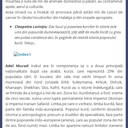
moartea a sute de mii de animale domestice și păsări, au contaminat
apele, aerul și culturile.
Acea otravă nu a încetat să provoace până astăzi mii de cazuri de
cancer în rândul locuitorilor din Halabja și din orașele apropiate.
Cleopatra Lorinţiu
: Dar locul şi povestea kurzilor în istorie este
una din pasiunile dumneavoastră, ştiţi atât de multe încât cu greu
am putea condensa aici, în paginile de revistă istoria poporului
kurd. Totuşi…
Adel Murad
: Irakul are în componența sa o a doua principală
naționalitate după cea arabă, kurzii, care reprezintă 25% din
populația țării. Ei locuiesc din cele mai vechi timpuri în zona
muntoasă din nord (orașele Erbil, Suleymania, Kirkuk, Dohuk,
Khanaqin, Sheikhan, Doz, Kafri). Kurzii au o istorie îndelungată, care
se întinde de-a lungul a mii de ani. Zona lor, Kurdistanul, a fost, vreme
de cinci secole, scena unor lupte permanente între Imperiul Otoman
și Imperiul Iranian Safavid. Limba pe care o vorbesc, limba kurdă, face
parte din familia indo-europeană. Poporul kurd, conform dovezilor
istorice și antropologice, precum și studiilor de specialitate, face parte
dintre popoarele indo-europene (ariene), care au populat zona de mii
de ani, fiind numiți mezi. Limba lor aparține ramurii limbilor iraniene