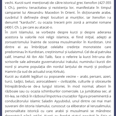
vechi. Kurzii sunt menționați de către istoricul grec Xenofon (427-355
î. Ch.), pentru tenacitatea și rezistența lor, manifestate în timpul
campaniei lui Alexandru Macedon în Orient. În dicționarele arabe,
cuvântul îi definește drept locuitori ai munților, iar Xenofon i-a
denumit ”karduchi”, cu ocazia trecerii prin zonă a armatei romane
(400 î. Ch. ), pe care au atacat-o.
În zorii Islamului, se vorbește despre kurzi și despre aderarea
acestora la valorile noii religii islamice, ei fiind iniţial, adepți ai
zoroastrismului înainte de sosirea musulmanilor în Kurdistan. Unii
dintre ei au îmbrățișat celelalte credințe monoteiste care
predominau în Kurdistan, creștinismul și iudaismul. Cel de-al patrulea
calif, Imamul Ali Ibn Abi Talib, face o referire la kurzi într-una din
scrisorile sale adresate guvernatorului Irakului, numindu-i kurzii din
nord și anume populația din nordul lanțului de munți și podișuri
Hamrin (la sud de actualul oraș Kirkuk).
Kurzii au stabilit legături cu popoarele vecine – arabi, persani, azeri,
turci, tadjici, beluci, asirocaldeeni – civilizațiile, culturile și obiceiurile
întrepătrându-se de-a lungul istoriei, în mod normal, alteori în
războaie sau cu ocazia schimburilor comerciale. La jumătatea sec. al
XII-lea, se ridică în războiul împotriva cruciaților figura proeminentă a
conducătorului islamic Saladin Ayyubidul, unul dintre cei mai mari
suverani din istoria Islamului, cunoscut ca eliberator al Ierusalimului,
personalitate istorică cu care arabii și musulmanii se mândresc
deopotrivă până astăzi. Kurzii au fondat statul ayyubid în Siria și