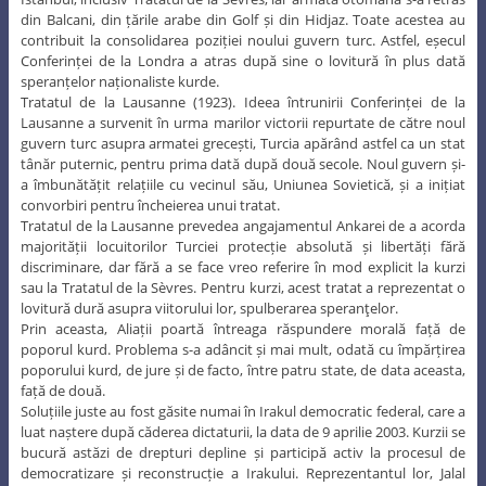
din Balcani, din țările arabe din Golf și din Hidjaz. Toate acestea au
contribuit la consolidarea poziției noului guvern turc. Astfel, eșecul
Conferinței de la Londra a atras după sine o lovitură în plus dată
speranțelor naționaliste kurde.
Tratatul de la Lausanne (1923). Ideea întrunirii Conferinței de la
Lausanne a survenit în urma marilor victorii repurtate de către noul
guvern turc asupra armatei grecești, Turcia apărând astfel ca un stat
tânăr puternic, pentru prima dată după două secole. Noul guvern și-
a îmbunătățit relațiile cu vecinul său, Uniunea Sovietică, și a inițiat
convorbiri pentru încheierea unui tratat.
Tratatul de la Lausanne prevedea angajamentul Ankarei de a acorda
majorității locuitorilor Turciei protecție absolută și libertăți fără
discriminare, dar fără a se face vreo referire în mod explicit la kurzi
sau la Tratatul de la Sèvres. Pentru kurzi, acest tratat a reprezentat o
lovitură dură asupra viitorului lor, spulberarea speranţelor.
Prin aceasta, Aliații poartă întreaga răspundere morală față de
poporul kurd. Problema s-a adâncit și mai mult, odată cu împărțirea
poporului kurd, de jure și de facto, între patru state, de data aceasta,
față de două.
Soluțiile juste au fost găsite numai în Irakul democratic federal, care a
luat naștere după căderea dictaturii, la data de 9 aprilie 2003. Kurzii se
bucură astăzi de drepturi depline și participă activ la procesul de
democratizare și reconstrucție a Irakului. Reprezentantul lor, Jalal