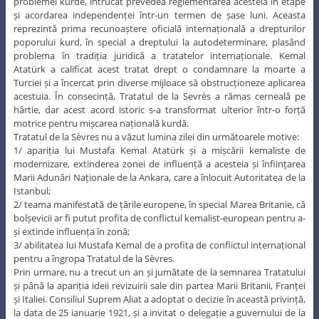
problemei kurde, întrucât prevedea reglementarea acesteia în etape
și acordarea independenței într-un termen de șase luni. Aceasta
reprezintă prima recunoaștere oficială internațională a drepturilor
poporului kurd, în special a dreptului la autodeterminare, plasând
problema în tradiția juridică a tratatelor internaționale. Kemal
Atatürk a calificat acest tratat drept o condamnare la moarte a
Turciei și a încercat prin diverse mijloace să obstrucționeze aplicarea
acestuia. În consecință, Tratatul de la Sevrès a rămas cerneală pe
hârtie, dar acest acord istoric s-a transformat ulterior într-o forță
motrice pentru mișcarea națională kurdă.
Tratatul de la Sèvres nu a văzut lumina zilei din următoarele motive:
1/ apariția lui Mustafa Kemal Atatürk și a mișcării kemaliste de
modernizare, extinderea zonei de influență a acesteia și înființarea
Marii Adunări Naționale de la Ankara, care a înlocuit Autoritatea de la
Istanbul;
2/ teama manifestată de țările europene, în special Marea Britanie, că
bolșevicii ar fi putut profita de conflictul kemalist-european pentru a-
și extinde influența în zonă;
3/ abilitatea lui Mustafa Kemal de a profita de conflictul internațional
pentru a îngropa Tratatul de la Sèvres.
Prin urmare, nu a trecut un an și jumătate de la semnarea Tratatului
și până la apariția ideii revizuirii sale din partea Marii Britanii, Franței
și Italiei. Consiliul Suprem Aliat a adoptat o decizie în această privință,
la data de 25 ianuarie 1921, și a invitat o delegație a guvernului de la