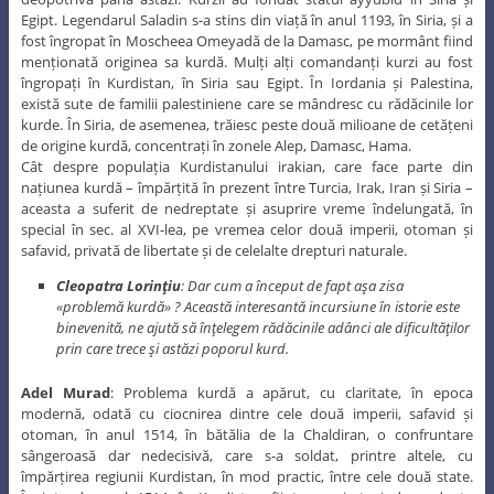
Egipt. Legendarul Saladin s-a stins din viață în anul 1193, în Siria, și a
fost îngropat în Moscheea Omeyadă de la Damasc, pe mormânt fiind
menționată originea sa kurdă. Mulți alți comandanți kurzi au fost
îngropați în Kurdistan, în Siria sau Egipt. În Iordania și Palestina,
există sute de familii palestiniene care se mândresc cu rădăcinile lor
kurde. În Siria, de asemenea, trăiesc peste două milioane de cetățeni
de origine kurdă, concentrați în zonele Alep, Damasc, Hama.
Cât despre populația Kurdistanului irakian, care face parte din
națiunea kurdă – împărțită în prezent între Turcia, Irak, Iran și Siria –
aceasta a suferit de nedreptate și asuprire vreme îndelungată, în
special în sec. al XVI-lea, pe vremea celor două imperii, otoman și
safavid, privată de libertate și de celelalte drepturi naturale.
Cleopatra Lorinţiu
: Dar cum a început de fapt aşa zisa
«problemă kurdă» ? Această interesantă incursiune în istorie este
binevenită, ne ajută să înţelegem rădăcinile adânci ale dificultăţilor
prin care trece şi astăzi poporul kurd.
Adel Murad
: Problema kurdă a apărut, cu claritate, în epoca
modernă, odată cu ciocnirea dintre cele două imperii, safavid și
otoman, în anul 1514, în bătălia de la Chaldiran, o confruntare
sângeroasă dar nedecisivă, care s-a soldat, printre altele, cu
împărțirea regiunii Kurdistan, în mod practic, între cele două state.