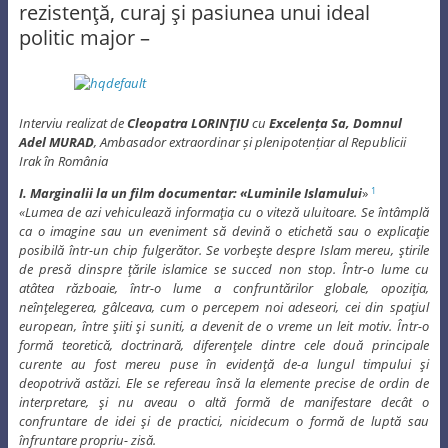
rezistenţă, curaj şi pasiunea unui ideal
politic major –
Interviu realizat de
Cleopatra LORINŢIU
cu
Excelența Sa, Domnul
Adel MURAD
, Ambasador extraordinar și plenipotențiar al Republicii
Irak în România
I. Marginalii la un film documentar: «Luminile Islamului
»
1
«Lumea de azi vehiculează informaţia cu o viteză uluitoare. Se întâmplă
ca o imagine sau un eveniment să devină o etichetă sau o explicaţie
posibilă într-un chip fulgerător. Se vorbeşte despre Islam mereu, ştirile
de presă dinspre ţările islamice se succed non stop. Într-o lume cu
atâtea războaie, într-o lume a confruntărilor globale, opoziţia,
neînţelegerea, gâlceava, cum o percepem noi adeseori, cei din spaţiul
european, între şiiti şi suniti, a devenit de o vreme un leit motiv. Într-o
formă teoretică, doctrinară, diferenţele dintre cele două principale
curente au fost mereu puse în evidenţă de-a lungul timpului şi
deopotrivă astăzi. Ele se refereau însă la elemente precise de ordin de
interpretare, şi nu aveau o altă formă de manifestare decât o
confruntare de idei şi de practici, nicidecum o formă de luptă sau
înfruntare propriu- zisă.