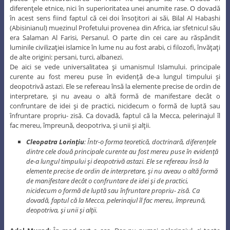
diferenţele etnice, nici în superioritatea unei anumite rase. O dovadă
în acest sens fiind faptul că cei doi însoţitori ai săi, Bilal Al Habashi
(Abisinianul) muezinul Profetului provenea din Africa, iar sfetnicul său
era Salaman Al Farisi, Persanul. O parte din cei care au răspândit
luminile civilizaţiei islamice în lume nu au fost arabi, ci filozofi, învăţaţi
de alte origini: persani, turci, albanezi.
De aici se vede universalitatea şi umanismul Islamului. principale
curente au fost mereu puse în evidenţă de-a lungul timpului şi
deopotrivă astazi. Ele se refereau însă la elemente precise de ordin de
interpretare, şi nu aveau o altă formă de manifestare decât o
confruntare de idei şi de practici, nicidecum o formă de luptă sau
înfruntare propriu- zisă. Ca dovadă, faptul că la Mecca, pelerinajul îl
fac mereu, împreună, deopotriva, şi unii şi alţii.
Cleopatra Lorinţiu
: Într-o forma teoretică, doctrinară, diferenţele
dintre cele două principale curente au fost mereu puse în evidenţă
de-a lungul timpului şi deopotrivă astazi. Ele se refereau însă la
elemente precise de ordin de interpretare, şi nu aveau o altă formă
de manifestare decât o confruntare de idei şi de practici,
nicidecum o formă de luptă sau înfruntare propriu- zisă. Ca
dovadă, faptul că la Mecca, pelerinajul îl fac mereu, împreună,
deopotriva, şi unii şi alţii.