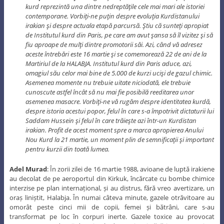
kurd reprezintă una dintre nedreptăţile cele mai mari ale istoriei
contemporane. Vorbiţi-ne puţin despre evoluţia Kurdistanului
irakian şi despre actuala etapă parcursă. Ştiu că sunteţi apropiat
de Institutul kurd din Paris, pe care am avut şansa să îl vizitez şi să
fiu aproape de mulţi dintre promotorii săi. Azi, când vă adresez
aceste întrebări este 16 martie şi se comemorează 22 de ani de la
Martiriul de la HALABJA. Institutul kurd din Paris aduce, azi,
omagiul său celor mai bine de 5.000 de kurzi ucişi de gazul chimic.
Asemenea momente nu trebuie uitate niciodată, ele trebuie
cunoscute astfel încât să nu mai fie posibilă reeditarea unor
asemenea masacre. Vorbiţi-ne vă rugăm despre identitatea kurdă,
despre istoria acestui popor, felul în care s-a împotrivit dictaturii lui
Saddam Hussein şi felul în care trăieşte azi într-un Kurdistan
irakian. Profit de acest moment spre a marca apropierea Anului
Nou Kurd la 21 martie, un moment plin de semnificaţii şi important
pentru kurzii din toată lumea.
Adel Murad
: În zorii zilei de 16 martie 1988, avioane de luptă irakiene
au decolat de pe aeroportul din Kirkuk, încărcate cu bombe chimice
interzise pe plan internațional, și au distrus, fără vreo avertizare, un
oraș liniștit, Halabja. În numai câteva minute, gazele otrăvitoare au
omorât peste cinci mii de copii, femei și bătrâni, care s-au
transformat pe loc în corpuri inerte. Gazele toxice au provocat