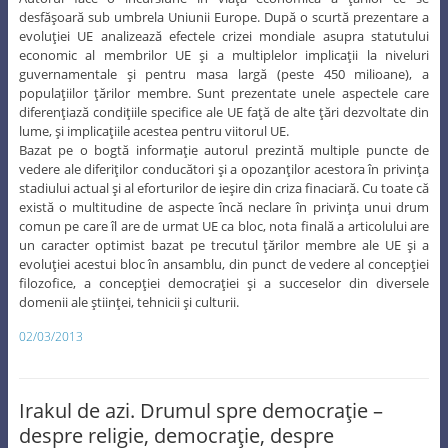
desfăşoară sub umbrela Uniunii Europe. După o scurtă prezentare a
evoluţiei UE analizează efectele crizei mondiale asupra statutului
economic al membrilor UE şi a multiplelor implicaţii la niveluri
guvernamentale şi pentru masa largă (peste 450 milioane), a
populaţiilor ţărilor membre. Sunt prezentate unele aspectele care
diferenţiază condiţiile specifice ale UE faţă de alte ţări dezvoltate din
lume, şi implicaţiile acestea pentru viitorul UE.
Bazat pe o bogtă informaţie autorul prezintă multiple puncte de
vedere ale diferiţilor conducători şi a opozanţilor acestora în privinţa
stadiului actual şi al eforturilor de ieşire din criza finaciară. Cu toate că
există o multitudine de aspecte încă neclare în privinţa unui drum
comun pe care îl are de urmat UE ca bloc, nota finală a articolului are
un caracter optimist bazat pe trecutul ţărilor membre ale UE şi a
evoluţiei acestui bloc în ansamblu, din punct de vedere al concepţiei
filozofice, a concepţiei democraţiei şi a succeselor din diversele
domenii ale ştiinţei, tehnicii şi culturii.
02/03/2013
Irakul de azi. Drumul spre democraţie –
despre religie, democraţie, despre