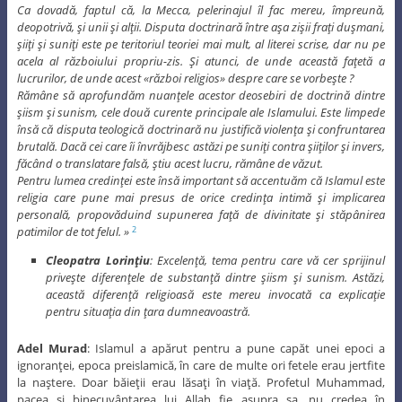
Ca dovadă, faptul că, la Mecca, pelerinajul îl fac mereu, împreună,
deopotrivă, şi unii şi alţii. Disputa doctrinară între aşa zişii fraţi duşmani,
şiiţi şi suniţi este pe teritoriul teoriei mai mult, al literei scrise, dar nu pe
acela al războiului propriu-zis. Şi atunci, de unde această faţetă a
lucrurilor, de unde acest «război religios» despre care se vorbeşte ?
Rămâne să aprofundăm nuanţele acestor deosebiri de doctrină dintre
şiism şi sunism, cele două curente principale ale Islamului. Este limpede
însă că disputa teologică doctrinară nu justifică violenţa şi confruntarea
brutală. Dacă cei care îi învrăjbesc astăzi pe suniţi contra şiiţilor şi invers,
făcând o translatare falsă, ştiu acest lucru, rămâne de văzut.
Pentru lumea credinţei este însă important să accentuăm că Islamul este
religia care pune mai presus de orice credinţa intimă şi implicarea
personală, propovăduind supunerea faţă de divinitate şi stăpânirea
patimilor de tot felul. »
2
Cleopatra Lorinţiu
: Excelenţă, tema pentru care vă cer sprijinul
priveşte diferenţele de substanţă dintre şiism şi sunism. Astăzi,
această diferenţă religioasă este mereu invocată ca explicaţie
pentru situaţia din ţara dumneavoastră.
Adel Murad
: Islamul a apărut pentru a pune capăt unei epoci a
ignoranţei, epoca preislamică, în care de multe ori fetele erau jertfite
la naştere. Doar băieţii erau lăsaţi în viaţă. Profetul Muhammad,
pacea şi binecuvântarea lui Allah fie asupra sa, nu credea în