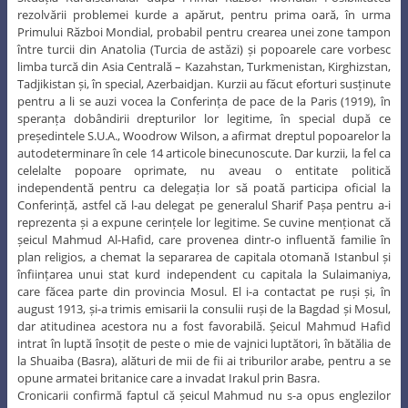
rezolvării problemei kurde a apărut, pentru prima oară, în urma
Primului Război Mondial, probabil pentru crearea unei zone tampon
între turcii din Anatolia (Turcia de astăzi) și popoarele care vorbesc
limba turcă din Asia Centrală – Kazahstan, Turkmenistan, Kirghizstan,
Tadjikistan și, în special, Azerbaidjan. Kurzii au făcut eforturi susținute
pentru a li se auzi vocea la Conferința de pace de la Paris (1919), în
speranța dobândirii drepturilor lor legitime, în special după ce
președintele S.U.A., Woodrow Wilson, a afirmat dreptul popoarelor la
autodeterminare în cele 14 articole binecunoscute. Dar kurzii, la fel ca
celelalte popoare oprimate, nu aveau o entitate politică
independentă pentru ca delegația lor să poată participa oficial la
Conferință, astfel că l-au delegat pe generalul Sharif Pașa pentru a-i
reprezenta și a expune cerințele lor legitime. Se cuvine menționat că
șeicul Mahmud Al-Hafid, care provenea dintr-o influentă familie în
plan religios, a chemat la separarea de capitala otomană Istanbul și
înființarea unui stat kurd independent cu capitala la Sulaimaniya,
care făcea parte din provincia Mosul. El i-a contactat pe ruși și, în
august 1913, și-a trimis emisarii la consulii ruși de la Bagdad și Mosul,
dar atitudinea acestora nu a fost favorabilă. Șeicul Mahmud Hafid
intrat în luptă însoțit de peste o mie de vajnici luptători, în bătălia de
la Shuaiba (Basra), alături de mii de fii ai triburilor arabe, pentru a se
opune armatei britanice care a invadat Irakul prin Basra.
Cronicarii confirmă faptul că șeicul Mahmud nu s-a opus englezilor