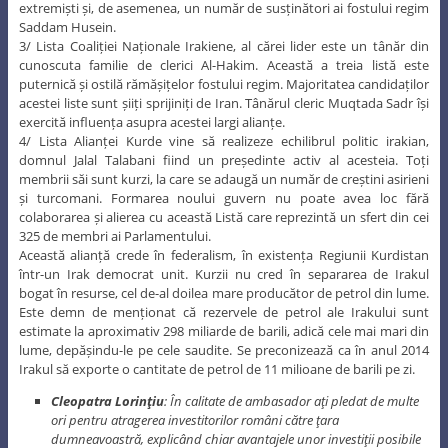
extremiști și, de asemenea, un număr de susținători ai fostului regim
Saddam Husein.
3/ Lista Coaliției Naționale Irakiene, al cărei lider este un tânăr din
cunoscuta familie de clerici Al-Hakim. Această a treia listă este
puternică și ostilă rămășițelor fostului regim. Majoritatea candidaților
acestei liste sunt șiiți sprijiniți de Iran. Tânărul cleric Muqtada Sadr își
exercită influența asupra acestei largi alianțe.
4/ Lista Alianței Kurde vine să realizeze echilibrul politic irakian,
domnul Jalal Talabani fiind un președinte activ al acesteia. Toți
membrii săi sunt kurzi, la care se adaugă un număr de creștini asirieni
și turcomani. Formarea noului guvern nu poate avea loc fără
colaborarea și alierea cu această Listă care reprezintă un sfert din cei
325 de membri ai Parlamentului.
Această alianță crede în federalism, în existența Regiunii Kurdistan
într-un Irak democrat unit. Kurzii nu cred în separarea de Irakul
bogat în resurse, cel de-al doilea mare producător de petrol din lume.
Este demn de menționat că rezervele de petrol ale Irakului sunt
estimate la aproximativ 298 miliarde de barili, adică cele mai mari din
lume, depășindu-le pe cele saudite. Se preconizează ca în anul 2014
Irakul să exporte o cantitate de petrol de 11 milioane de barili pe zi.
Cleopatra Lorinţiu
: În calitate de ambasador aţi pledat de multe
ori pentru atragerea investitorilor români către ţara
dumneavoastră, explicând chiar avantajele unor investiţii posibile