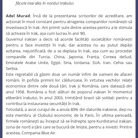
făcute mai ales în nordul Irakului.
Adel Murad
: Încă de la prezentarea scrisorilor de acreditare, am
acționat în mod constant pentru atragerea companiilor românești să
investească în Irak. Am primit sute dintre acestea pentru a le stimula
să activeze în Irak, așa cum lucrau în anii ’80.
Guvernul irakian a decis să acorde facilități societăților românești
pentru a face investiții în Irak, dar acestea nu au putut depăși
ezitarea, nejustificată, de a se deplasa în Irak, așa cum au procedat
companiile din Turcia, China, Japonia, Franța, Coreea deSud,
Emiratele Arabe Unite, Egipt, Siria, Iordania, SUA, Iran, Cehia sau
Serbia.
Este regretabil că găsim doar un număr infim de oameni de afaceri
români, în pofida primirii lor călduroase, în virtutea vechilor relații
economice dintre cele două țări, Irak și România, care datează din
anul 1958. România a fost alături de poporul irakian în momentul
eliberării Irakului, în anul 2003, trimițând bravii săi soldați pentru a
contribui la instaurarea securității în Irak.
Totodată, a avut curajul de a anula 80% din datoriile irakiene, deși nu
este membru al Clubului economic de la Paris. În ultima perioadă,
firmele românești au început să se îndrepte spre Kurdistanul irakian,
zona de nord a țării care se bucură de liniște, pentru a investi. Printre
acestea, Compania Blue Air.