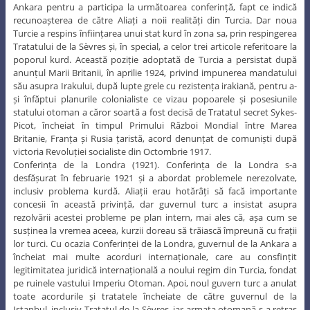
Ankara pentru a participa la următoarea conferință, fapt ce indică
recunoașterea de către Aliați a noii realități din Turcia. Dar noua
Turcie a respins înființarea unui stat kurd în zona sa, prin respingerea
Tratatului de la Sèvres și, în special, a celor trei articole referitoare la
poporul kurd. Această poziție adoptată de Turcia a persistat după
anunțul Marii Britanii, în aprilie 1924, privind impunerea mandatului
său asupra Irakului, după lupte grele cu rezistența irakiană, pentru a-
și înfăptui planurile colonialiste ce vizau popoarele și posesiunile
statului otoman a căror soartă a fost decisă de Tratatul secret Sykes-
Picot, încheiat în timpul Primului Război Mondial între Marea
Britanie, Franța și Rusia țaristă, acord denunțat de comuniști după
victoria Revoluției socialiste din Octombrie 1917.
Conferința de la Londra (1921). Conferința de la Londra s-a
desfășurat în februarie 1921 și a abordat problemele nerezolvate,
inclusiv problema kurdă. Aliații erau hotărâți să facă importante
concesii în această privință, dar guvernul turc a insistat asupra
rezolvării acestei probleme pe plan intern, mai ales că, așa cum se
susținea la vremea aceea, kurzii doreau să trăiască împreună cu frații
lor turci. Cu ocazia Conferinței de la Londra, guvernul de la Ankara a
încheiat mai multe acorduri internaționale, care au consfințit
legitimitatea juridică internațională a noului regim din Turcia, fondat
pe ruinele vastului Imperiu Otoman. Apoi, noul guvern turc a anulat
toate acordurile și tratatele încheiate de către guvernul de la
Istanbul, inclusiv Tratatul de la Sèvres, iar armata otomană s-a retras