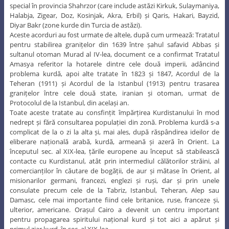
special în provincia Shahrzor (care include astăzi Kirkuk, Sulaymaniya,
Halabja, Zigear, Doz, Kosinjak, Akra, Erbil) și Qaris, Hakari, Bayzid,
Diyar Bakr (zone kurde din Turcia de astăzi).
Aceste acorduri au fost urmate de altele, după cum urmează: Tratatul
pentru stabilirea granițelor din 1639 între șahul safavid Abbas și
sultanul otoman Murad al IV-lea, document ce a confirmat Tratatul
Amasya referitor la hotarele dintre cele două imperii, adâncind
problema kurdă, apoi alte tratate în 1823 și 1847, Acordul de la
Teheran (1911) și Acordul de la Istanbul (1913) pentru trasarea
granițelor între cele două state, iranian și otoman, urmat de
Protocolul de la Istanbul, din același an.
Toate aceste tratate au consfințit împărțirea Kurdistanului în mod
nedrept și fără consultarea populației din zonă. Problema kurdă s-a
complicat de la o zi la alta și, mai ales, după răspândirea ideilor de
eliberare națională arabă, kurdă, armeană și azeră în Orient. La
începutul sec. al XIX-lea, țările europene au început să stabilească
contacte cu Kurdistanul, atât prin intermediul călătorilor străini, al
comercianților în căutare de bogății, de aur și mătase în Orient, al
misionarilor germani, francezi, englezi și ruși, dar și prin unele
consulate precum cele de la Tabriz, Istanbul, Teheran, Alep sau
Damasc, cele mai importante fiind cele britanice, ruse, franceze și,
ulterior, americane. Orașul Cairo a devenit un centru important
pentru propagarea spiritului național kurd și tot aici a apărut și