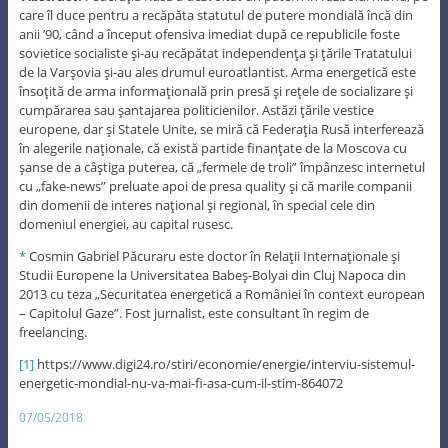
care îl duce pentru a recăpăta statutul de putere mondială încă din
anii ’90, când a început ofensiva imediat după ce republicile foste
sovietice socialiste şi-au recăpătat independenţa şi ţările Tratatului
de la Varşovia şi-au ales drumul euroatlantist. Arma energetică este
însoţită de arma informaţională prin presă şi reţele de socializare şi
cumpărarea sau şantajarea politicienilor. Astăzi ţările vestice
europene, dar şi Statele Unite, se miră că Federaţia Rusă interferează
în alegerile naţionale, că există partide finanţate de la Moscova cu
şanse de a câştiga puterea, că „fermele de troli” împânzesc internetul
cu „fake-news” preluate apoi de presa quality şi că marile companii
din domenii de interes naţional şi regional, în special cele din
domeniul energiei, au capital rusesc.
*
Cosmin Gabriel Păcuraru este doctor în Relaţii Internaţionale şi
Studii Europene la Universitatea Babeş-Bolyai din Cluj Napoca din
2013 cu teza „Securitatea energetică a României în context european
– Capitolul Gaze”. Fost jurnalist, este consultant în regim de
freelancing.
[1]
https://www.digi24.ro/stiri/economie/energie/interviu-sistemul-
energetic-mondial-nu-va-mai-fi-asa-cum-il-stim-864072
07/05/2018