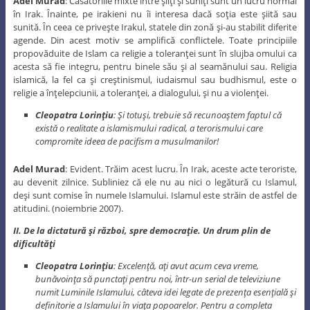
Adel Murad
: Căsătoriile mixte între şiiţi şi suniţi sunt un lucru normal
în Irak. Înainte, pe irakieni nu îi interesa dacă soţia este şiită sau
sunită. În ceea ce priveşte Irakul, statele din zonă şi-au stabilit diferite
agende. Din acest motiv se amplifică conflictele. Toate principiile
propovăduite de Islam ca religie a toleranţei sunt în slujba omului ca
acesta să fie integru, pentru binele său şi al seamănului sau. Religia
islamică, la fel ca şi creştinismul, iudaismul sau budhismul, este o
religie a înţelepciunii, a toleranţei, a dialogului, şi nu a violenţei.
Cleopatra Lorinţiu
: Şi totuşi, trebuie să recunoaştem faptul că
există o realitate a islamismului radical, a terorismului care
compromite ideea de pacifism a musulmanilor!
Adel Murad
: Evident. Trăim acest lucru. În Irak, aceste acte teroriste,
au devenit zilnice. Subliniez că ele nu au nici o legătură cu Islamul,
deşi sunt comise în numele Islamului. Islamul este străin de astfel de
atitudini. (noiembrie 2007).
II. De la dictatură şi război, spre democraţie. Un drum plin de
dificultăţi
Cleopatra Lorinţiu
: Excelenţă, aţi avut acum ceva vreme,
bunăvoinţa să punctaţi pentru noi, într-un serial de televiziune
numit Luminile Islamului, câteva idei legate de prezenţa esenţială şi
definitorie a Islamului în viaţa popoarelor. Pentru a completa