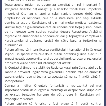
primul ziar kurd, în sec. al XIX-lea.
Toate aceste misiuni europene au exercitat un rol important în
instigarea tinerilor naționaliști și a liderilor tribali kurzi împotriva
Imperiului Otoman și apoi a celui iranian, pentru dobândirea
drepturilor lor naționale, cele două state nereușind să-și extindă
dominația asupra Kurdistanului din mai multe motive: rezistența
kurzilor față de guvernatorii care au condus prin forță și impunerea
de numeroase taxe, sosirea veștilor despre Renașterea Arabă și
mișcările de emancipare a popoarelor, dar și topografia complexă a
Kurdistanului și apărarea eroică de către kurzi a teritoriilor și
bunurilor lor.
Putem afirma că intensificarea conflictului internațional în Orientul
Mijlociu, în special între cele două puteri, britanică și rusă, a avut un
impact negativ asupra viitorului poporului kurd, caracterul regional al
problemei kurde devenind internațional, astfel:
1/ Contactul timpuriu stabilit de Rusia cu kurzii prin Consulatul de la
Tabriz a provocat îngrijorarea guvernului britanic față de ambițiile
expansioniste ruse și teama ca aceasta să nu se întindă până în
Mesopotamia.
Compania Indiilor Orientale (britanică) a reprezentat cel mai
important centru de culegere a informațiilor despre zonă, după cum
au existat tentative franceze de pătrundere în Kurdistan prin
expedițiile misionare.
Putem susține că America a fost prezentă în zonă, contrar