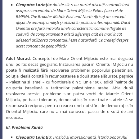
Cleopatra Lorinţiu
: Ani de zile s-au purtat discuţii contradictorii
asupra conceptului de Mare Orient Mijlociu Extins (sau cel de
BMENA, The Broader Middle East and North Africa) un concept
afişat de anumiţi analişti şi utilizat în politica internaţională. Dacă
Orientul are fără îndoială unele caracteristici comune (legate de
cultură, de comportament) există diferenţe atât de mari încât
adeseori utilizarea conceptului este hazardată. Ce credeţi despre
acest concept de geopolitică?
Adel Murad
: Conceptul de Mare Orient Mijlociu este mai degrabă
unul politic decât geografic. Instaurarea păcii în Orientul Mijlociu nu
poate fi realizată fără rezolvarea problemei poporului palestinian.
Soluția ideală constă în recunoașterea a două state alăturate, pașnice
– Palestina și Israel – cu frontierele din 5 iunie 1967, adică înainte de
ocupația israeliană a teritoriilor palestiniene arabe. Abia după
rezolvarea acestei probleme s-ar putea vorbi de Marele Orient
Mijlociu, pe baze tolerante, democratice, în care toate statele să se
recunoască reciproc, pentru crearea unei noi stări, de democrație, în
Orientul Mijlociu, care nu a mai cunoscut pacea de o sută de ani
încoace…
III. Problema Kurdă
Cleopatra Lorinţiu
: Tragică şi impresionantă, istoria poporului