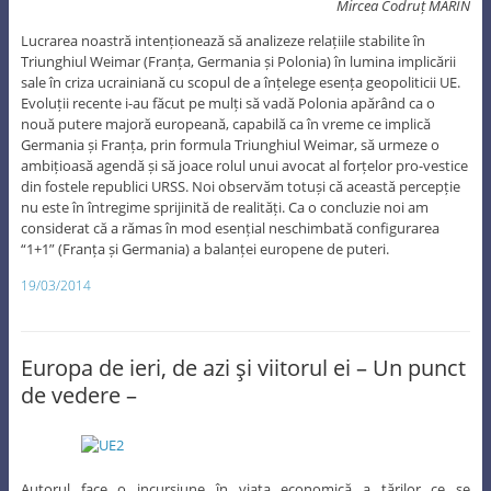
Mircea Codruț MARIN
Lucrarea noastră intenționează să analizeze relațiile stabilite în
Triunghiul Weimar (Franța, Germania și Polonia) în lumina implicării
sale în criza ucrainiană cu scopul de a înțelege esența geopoliticii UE.
Evoluții recente i-au făcut pe mulți să vadă Polonia apărând ca o
nouă putere majoră europeană, capabilă ca în vreme ce implică
Germania și Franța, prin formula Triunghiul Weimar, să urmeze o
ambițioasă agendă și să joace rolul unui avocat al forțelor pro-vestice
din fostele republici URSS. Noi observăm totuși că această percepție
nu este în întregime sprijinită de realități. Ca o concluzie noi am
considerat că a rămas în mod esențial neschimbată configurarea
“1+1” (Franța și Germania) a balanței europene de puteri.
19/03/2014
Europa de ieri, de azi şi viitorul ei – Un punct
de vedere –
Autorul face o incursiune în viaţa economică a ţărilor ce se