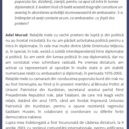
poporului lor, dizidenţi, ziarişti, pentru ca apoi să intre în lumea
diplomatică. E evident însă că toată această biografie constituie un
avantaj în abordarea activităţii dumneavoastră de ambasador. S-a
întâmplat să aveţi contacte acum, ca ambasador, cu foştii dvs.
prieteni?
Adel Murad
: Relațiile mele cu vechii prieteni de luptă și din politică
nu au încetat niciodată. Eu nu am părăsit activitatea politică pentru a
intra în diplomație. În cele mai multe dintre țările Orientului Mijlociu
și, în special, în Irak, există o solidă interdependență între diplomație
și politică. Eu am venit din lumea politică în cea diplomatică, dar nu
am constatat vreo schimbare radicală. Pe vremea dictaturii, am
activat ca reprezentant al opoziției în multe state și am stabilit
numeroase relații cu ambasadori și diplomați, în perioada 1976-2003.
Relațiile mele cu camarazii din conducerea poporului kurd din Irak nu
au fost întrerupte, eu fiind și în prezent membru al Biroului Politic al
Uniunii Patriotice din Kurdistan, secretarul acestui partid fiind
Președintele Republicii Irak, Jalal Talabani, de care mă leagă vechi
relații, datând din anul 1975, când am fondat împreună Uniunea
Patriotică din Kurdistan, pentru a opune rezistență regimului
Saddam Husein, în colaborare și coordonare cu diferite forțe
democratice irakiene.
Lupta mea îndelungată a fost încununată de căderea dictaturii, la 9
aprilie 2003, cu sprijinul comunității internaționale, pentru edificarea