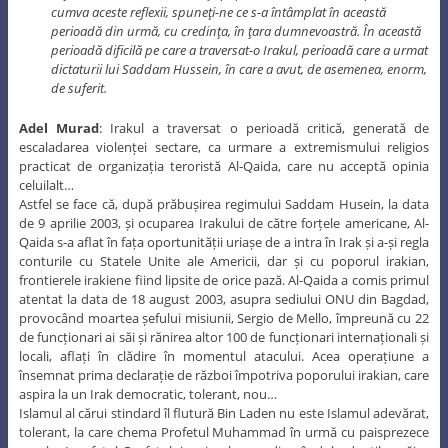
cumva aceste reflexii, spuneţi-ne ce s-a întâmplat în această
perioadă din urmă, cu credinţa, în ţara dumnevoastră. În această
perioadă dificilă pe care a traversat-o Irakul, perioadă care a urmat
dictaturii lui Saddam Hussein, în care a avut, de asemenea, enorm,
de suferit.
Adel Murad
: Irakul a traversat o perioadă critică, generată de
escaladarea violenței sectare, ca urmare a extremismului religios
practicat de organizația teroristă Al-Qaida, care nu acceptă opinia
celuilalt…
Astfel se face că, după prăbușirea regimului Saddam Husein, la data
de 9 aprilie 2003, și ocuparea Irakului de către forțele americane, Al-
Qaida s-a aflat în fața oportunității uriașe de a intra în Irak și a-și regla
conturile cu Statele Unite ale Americii, dar și cu poporul irakian,
frontierele irakiene fiind lipsite de orice pază. Al-Qaida a comis primul
atentat la data de 18 august 2003, asupra sediului ONU din Bagdad,
provocând moartea șefului misiunii, Sergio de Mello, împreună cu 22
de funcționari ai săi și rănirea altor 100 de funcționari internaționali și
locali, aflați în clădire în momentul atacului. Acea operațiune a
însemnat prima declarație de război împotriva poporului irakian, care
aspira la un Irak democratic, tolerant, nou…
Islamul al cărui stindard îl flutură Bin Laden nu este Islamul adevărat,
tolerant, la care chema Profetul Muhammad în urmă cu paisprezece