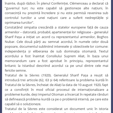
înainte, după război. În plenul Conferinței, Clémenceau a declarat că
”guvernul turc nu este capabil să gestioneze alte națiuni, în
consecință nu prezintă încredere și nu este permisă revenirea sub
controlul turcilor a unei națiuni care a suferit nedreptățile și
oprimarea turcilor”.
Constatând simpatia crescândă a statelor europene față de cauza
armenilor – datorată, probabil, apartenenței lor religioase – generalul
Sharif Pașa a inițiat un acord cu reprezentantul armenilor, Boghos
Nubar. Cele două părți au semnat acordul, în numele celor două
popoare, documentul subliniind interesele și obiectivele lor comune:
independența și eliberarea de sub dominația otomană. Textul
acordului a fost înaintat Consiliului Suprem Aliat, în baza unui
memorandum care a fost aprobat în principiu, reprezentantul
britanic la Istanbul descriind acordul ca pe unul dintre cele mai
fericite semne.
Tratatul de la Sèvres (1920). Generalul Sharif Pașa a reușit să
introducă trei articole (62, 63 și 64) referitoare la problema kurdă în
Tratatul de la Sèvres, încheiat de Aliați la data de 10 august 1920, fapt
ce a consfințit în mod oficial procesul de internaționalizare a
problemei kurde, deși Imperiul Otoman a încercat în repetate rânduri
să definească problema kurdă ca pe o problemă internă, pe care este
capabil să o soluționeze.
Tratatul de la Sèvres este considerat un document unic în istoria