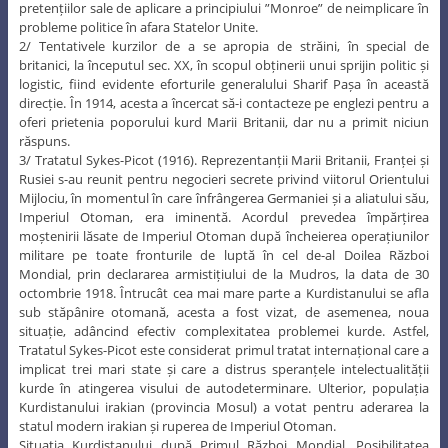
pretențiilor sale de aplicare a principiului ”Monroe” de neimplicare în
probleme politice în afara Statelor Unite.
2/ Tentativele kurzilor de a se apropia de străini, în special de
britanici, la începutul sec. XX, în scopul obținerii unui sprijin politic și
logistic, fiind evidente eforturile generalului Sharif Pașa în această
direcție. În 1914, acesta a încercat să-i contacteze pe englezi pentru a
oferi prietenia poporului kurd Marii Britanii, dar nu a primit niciun
răspuns.
3/ Tratatul Sykes-Picot (1916). Reprezentanții Marii Britanii, Franței și
Rusiei s-au reunit pentru negocieri secrete privind viitorul Orientului
Mijlociu, în momentul în care înfrângerea Germaniei și a aliatului său,
Imperiul Otoman, era iminentă. Acordul prevedea împărțirea
moștenirii lăsate de Imperiul Otoman după încheierea operațiunilor
militare pe toate fronturile de luptă în cel de-al Doilea Război
Mondial, prin declararea armistițiului de la Mudros, la data de 30
octombrie 1918. Întrucât cea mai mare parte a Kurdistanului se afla
sub stăpânire otomană, acesta a fost vizat, de asemenea, noua
situație, adâncind efectiv complexitatea problemei kurde. Astfel,
Tratatul Sykes-Picot este considerat primul tratat internațional care a
implicat trei mari state și care a distrus speranțele intelectualității
kurde în atingerea visului de autodeterminare. Ulterior, populația
Kurdistanului irakian (provincia Mosul) a votat pentru aderarea la
statul modern irakian și ruperea de Imperiul Otoman.
Situația Kurdistanului după Primul Război Mondial. Posibilitatea