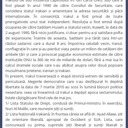
Irakului de sub incidența Capitolului VII din Carta ONU, sub care a
fost plasat în anul 1990 de către Consiliul de Securitate, care
considera statul irakian o amenințare la adresa securității și păcii
internaționale. În consecință, Irakul a fost privat de toate
prerogativele unui stat independent. Rezoluția a fost emisă după
ocuparea de către Saddam Husein a statului vecin, Kuweit, la data de
2 august 1990, fără nicio justificare, ci doar pentru a-și satisface pofta
de expansiune. Înainte de aceasta, Saddam și-a târât țara într-un
război zadarnic care a durat 8 ani, împotriva celuilalt vecin, Iranul,
conflagrație în care și-au pierdut viața peste un milion de cetățeni din
ambele țări și care a provocat pagube economice estimate de către
instituțiile ONU la 300 de mii de miliarde de dolari, fără a mai lua în
calcul dramele sociale care s-au abătut asupra celor două popoare
musulmane prietene, iranian și irakian.
În prezent, Irakul traversează o etapă istorică extrem de sensibilă și
periculoasă. Alegerile democratice care s-au desfășurat în deplină
libertate la data de 7 martie 2010 au scos în lumină blocuri politice
nesectare, ceea ce înseamnă că Irakul a depășit epoca sectarismului,
listele câștigătoare fiind cele de mai jos.
1/ Lista Statului de Drept, condusă de Primul-ministru în exercițiu,
Nuri Al-Maliki, care reunește șiiți și suniți.
2/ Lista Națională Irakiană, în fruntea căreia se află dr. Ayad Allawi, șiit
de orientare liberală, apropiat de Occident și SUA. Lista, care
concurează cu prima, cuprinde șiiți liberali și suniți liberali și