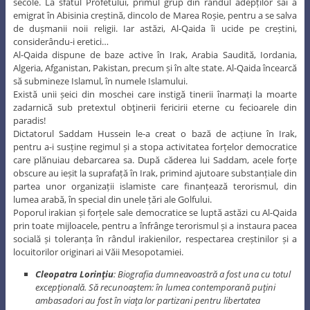
secole. La sfatul Profetului, primul grup din rândul adepților săi a
emigrat în Abisinia creștină, dincolo de Marea Roșie, pentru a se salva
de dușmanii noii religii. Iar astăzi, Al-Qaida îi ucide pe creștini,
considerându-i eretici…
Al-Qaida dispune de baze active în Irak, Arabia Saudită, Iordania,
Algeria, Afganistan, Pakistan, precum și în alte state. Al-Qaida încearcă
să submineze Islamul, în numele Islamului.
Există unii șeici din moschei care instigă tinerii înarmați la moarte
zadarnică sub pretextul obţinerii fericirii eterne cu fecioarele din
paradis!
Dictatorul Saddam Hussein le-a creat o bază de acțiune în Irak,
pentru a-i susține regimul și a stopa activitatea forțelor democratice
care plănuiau debarcarea sa. După căderea lui Saddam, acele forțe
obscure au ieșit la suprafață în Irak, primind ajutoare substanțiale din
partea unor organizații islamiste care finanțează terorismul, din
lumea arabă, în special din unele țări ale Golfului.
Poporul irakian și forțele sale democratice se luptă astăzi cu Al-Qaida
prin toate mijloacele, pentru a înfrânge terorismul și a instaura pacea
socială și toleranța în rândul irakienilor, respectarea creștinilor și a
locuitorilor originari ai Văii Mesopotamiei.
Cleopatra Lorinţiu
: Biografia dumneavoastră a fost una cu totul
excepţională. Să recunoaştem: în lumea contemporană puţini
ambasadori au fost în viaţa lor partizani pentru libertatea