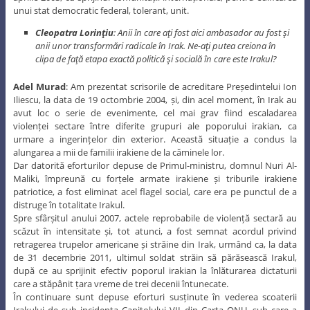
unui stat democratic federal, tolerant, unit.
Cleopatra Lorinţiu
: Anii în care aţi fost aici ambasador au fost şi
anii unor transformări radicale în Irak. Ne-aţi putea creiona în
clipa de faţă etapa exactă politică şi socială în care este Irakul?
Adel Murad
: Am prezentat scrisorile de acreditare Președintelui Ion
Iliescu, la data de 19 octombrie 2004, și, din acel moment, în Irak au
avut loc o serie de evenimente, cel mai grav fiind escaladarea
violenței sectare între diferite grupuri ale poporului irakian, ca
urmare a ingerințelor din exterior. Această situație a condus la
alungarea a mii de familii irakiene de la căminele lor.
Dar datorită eforturilor depuse de Primul-ministru, domnul Nuri Al-
Maliki, împreună cu forțele armate irakiene și triburile irakiene
patriotice, a fost eliminat acel flagel social, care era pe punctul de a
distruge în totalitate Irakul.
Spre sfârșitul anului 2007, actele reprobabile de violență sectară au
scăzut în intensitate și, tot atunci, a fost semnat acordul privind
retragerea trupelor americane și străine din Irak, urmând ca, la data
de 31 decembrie 2011, ultimul soldat străin să părăsească Irakul,
după ce au sprijinit efectiv poporul irakian la înlăturarea dictaturii
care a stăpânit țara vreme de trei decenii întunecate.
În continuare sunt depuse eforturi susținute în vederea scoaterii