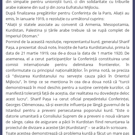
din simpatie pentru unioniștii turci, ci din solidaritate cu triburile
arabe irakiene din sud și din zona Eufratului Mijlociu.
După finalizarea pregătirilor pentru Conferința de la Paris, Aliații au
emis, în ianuarie 1919, o rezoluție cu următorul cuprins:
”Aliații și statele asociate au convenit că Armenia, Mesopotamia,
Kurdistan, Palestina și țările arabe trebuie să se rupă complet de
Imperiul Otoman.”
Pornind de la această rezoluție, reprezentantul kurd, generalul Sharif
Pașa, a prezentat două note, însoțite de harta Kurdistanului, prima la
data de 21 martie 1919, cea de-a doua la data de 1 martie 1920. De
asemenea, el a cerut participanților la Conferință constituirea unei
comisii internaționale pentru delimitarea frontierelor, în
conformutate cu principiul naționalităților. În prima notă, se preciza
că ”divizarea Kurdistanului nu servește cauza păcii în Orientul
Mijlociu”, în timp ce se menționa în cea de-a doua notă că ”turcii
demonstrează în mod deschis pentru a susține cerințele kurzilor, că
manifestă toleranță față de aceștia, dar realitatea nu dovedește deloc
acest lucru”. Sharif Pașa i-a cerut oficial președintelui Conferinței,
Georges Clémenceau, să-și exercite influența pe lângă guvernul de la
Istanbul pentru a preveni persecutarea poporului kurd. ”Este o
datorie umanitară a Consiliului Suprem de a preveni o nouă vărsare
de sânge, calea de asigurare a păcii în Kurdistan fiind renunțarea la
proiectul de divizare a acestei țări (Kurdistan)” – se arăta în scrisoare.
Toate acestea demonstrează că problema kurdă a făcut un mare pas