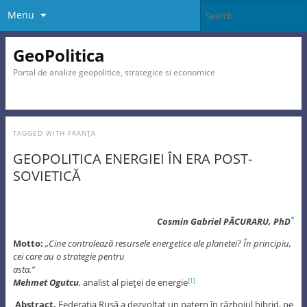
Menu
GeoPolitica
Portal de analize geopolitice, strategice si economice
TAGGED WITH
FRANŢA
GEOPOLITICA ENERGIEI ÎN ERA POST-
SOVIETICĂ
Cosmin Gabriel P
ĂCURARU, PhD
*
Motto:
„Cine controlează resursele energetice ale planetei? În principiu,
cei care au o strategie pentru
asta.”
Mehmet Ogutcu
, analist al pieţei de energie
[1]
Abstract.
Federaţia Rusă a dezvoltat un patern în războiul hibrid, pe