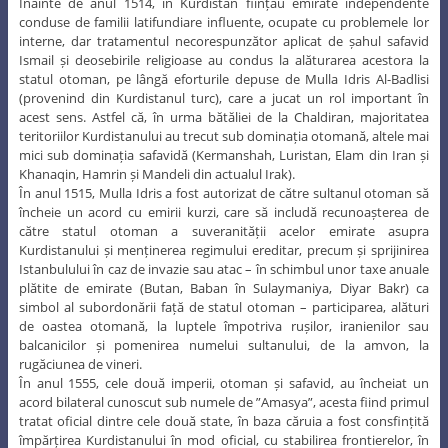
Înainte de anul 1514, în Kurdistan ființau emirate independente
conduse de familii latifundiare influente, ocupate cu problemele lor
interne, dar tratamentul necorespunzător aplicat de șahul safavid
Ismail și deosebirile religioase au condus la alăturarea acestora la
statul otoman, pe lângă eforturile depuse de Mulla Idris Al-Badlisi
(provenind din Kurdistanul turc), care a jucat un rol important în
acest sens. Astfel că, în urma bătăliei de la Chaldiran, majoritatea
teritoriilor Kurdistanului au trecut sub dominația otomană, altele mai
mici sub dominația safavidă (Kermanshah, Luristan, Elam din Iran și
Khanaqin, Hamrin și Mandeli din actualul Irak).
În anul 1515, Mulla Idris a fost autorizat de către sultanul otoman să
încheie un acord cu emirii kurzi, care să includă recunoașterea de
către statul otoman a suveranității acelor emirate asupra
Kurdistanului și menținerea regimului ereditar, precum și sprijinirea
Istanbulului în caz de invazie sau atac – în schimbul unor taxe anuale
plătite de emirate (Butan, Baban în Sulaymaniya, Diyar Bakr) ca
simbol al subordonării față de statul otoman – participarea, alături
de oastea otomană, la luptele împotriva rușilor, iranienilor sau
balcanicilor și pomenirea numelui sultanului, de la amvon, la
rugăciunea de vineri.
În anul 1555, cele două imperii, otoman și safavid, au încheiat un
acord bilateral cunoscut sub numele de ”Amasya”, acesta fiind primul
tratat oficial dintre cele două state, în baza căruia a fost consfințită
împărțirea Kurdistanului în mod oficial, cu stabilirea frontierelor, în