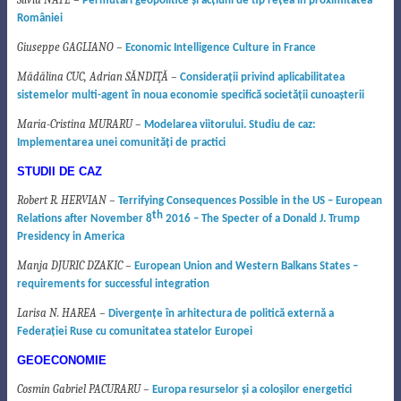
Permutări geopolitice şi acţiuni de tip reţea în proximitatea
României
Giuseppe GAGLIANO –
Economic Intelligence Culture in France
Mădălina CUC, Adrian SĂNDIŢĂ –
Considera
ţ
ii privind aplicabilitatea
sistemelor multi-agent în noua economie
specific
ă
societ
ăţ
ii cunoa
ş
terii
Maria-Cristina MURARU –
Modela
r
ea viitorului. Studiu de caz:
Implementarea unei comunit
ăţ
i de practici
STUDII DE CAZ
Robert R. HERVIAN –
Terrifying Consequences Possible in the US – European
th
Relations after November
8
2016 – The Specter of a Donald J. Trump
Presidency in America
Manja DJURIC DZAKIC –
European Union and Western Balkans States
–
requirements for successful integration
Larisa N. HAREA –
Divergen
ţ
e în arhitectura de politic
ă
extern
ă
a
Federa
ţ
iei Ruse
cu comunitatea statelor Europei
GEOECONOMIE
Cosmin Gabriel PACURARU –
Europa resurselor şi a coloşilor energetici