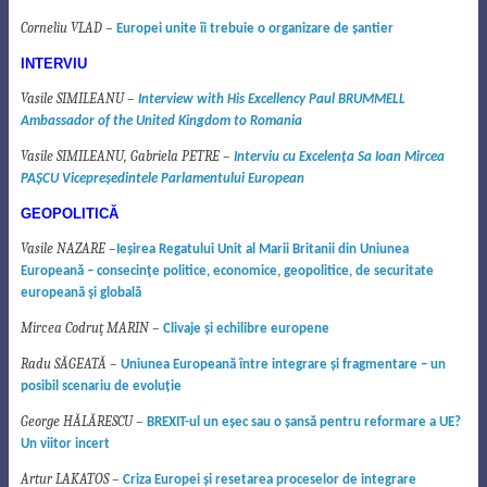
Corneliu VLAD –
Europei unite îi trebuie o organizare de
ş
antier
INTERVIU
Vasile SIMILEANU –
Interview with His Excellency Paul BRUMMELL
Ambassador of the United Kingdom to Romania
Vasile SIMILEANU,
Gabriela PETRE –
Interviu cu Excelenţa Sa Ioan Mircea
PAŞCU
Vicepreşedintele Parlamentului European
GEOPOLITICĂ
Vasile NAZARE –
Ie
ş
irea Regatului Unit al Marii Britanii din Uniunea
European
ă
– consecin
ţ
e
politice, economice, geopolitice, de securitate
european
ă
ş
i global
ă
Mircea Codruţ MARIN –
Clivaje
ş
i echilibre europene
Radu SĂGEATĂ –
Uniunea Europeană între integrare şi fragmentare – un
posibil scenariu de evolu
ţ
ie
George HĂLĂRESCU –
BREXIT-ul
un eşec sau o şansă pentru reformare a UE?
Un viitor incert
Artur LAKATOS –
Criza Europei şi resetarea proceselor de integrare