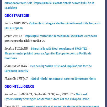
europeană
Premisele, împrejurimile şi consecinţele Summitului de la
Bratislava
GEOSTRATEGIE
Radu ANDRICIUC –
Opţiunile strategice ale României la evoluţiile
Nemesis
-
ului european
Ştefan PURICI –
Implicaţiile mutaţiilor în mediul de securitate european
pentru graniţa răsăriteană a UE
–
Bogdan BUDEANU –
Migraţia ilegală. Noul regulament FRONTEX
Regulamentul privind crearea Agenţiei Europene pentru Poliţia de
Frontieră
Shams uz ZAMAN –
Deepening Syrian Crisis and Implications for the
European Security
Florin Gh. GHEŢĂU –
R
ă
zboi Hibrid: un concept care nu l
ă
mure
ş
te nimic
GEOINTELLIGENCE
Sevdalina DIMITROVA, Stoyko STOYKOV, Yosif KOCHEV –
National
Cybersecurity Strategies of Member States of the Europen Union
Silviu NATE –