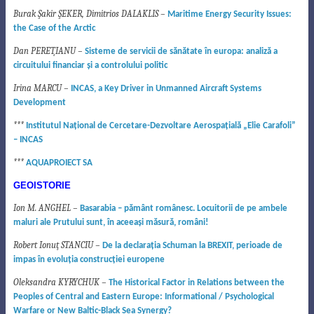
Burak Şakir ŞEKER, Dimitrios DALAKLIS –
Maritime Energy Security Issues:
the Case of the Arctic
Dan PEREŢIANU –
Sisteme de servicii de s
ă
n
ă
tate în europa: analiz
ă
a
circuitului financiar
ş
i a controlului politic
Irina MARCU –
INCAS, a Key Driver in Unmanned Aircraft Systems
Development
***
Institutul Naţional de Cercetare-Dezvoltare Aerospaţială „Elie Carafoli”
– INCAS
***
AQUAPROIECT SA
GEOISTORIE
Ion M. ANGHEL –
Basarabia – pământ românesc.
Locuitorii de pe ambele
maluri ale Prutului sunt, în aceeaşi măsură, români!
Robert Ionuţ STANCIU –
De la declaraţia Schuman la BREXIT, perioade de
impas în evoluţia
construcţiei europene
Oleksandra KYRYCHUK –
The Historical Factor in Relations between the
Peoples of Central and Eastern
Europe: Informational / Psychological
Warfare or New Baltic-Black Sea Synergy?