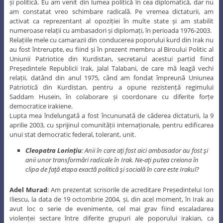
și politică. Eu am venit din lumea politică în cea diplomatică, dar nu
am constatat vreo schimbare radicală. Pe vremea dictaturii, am
activat ca reprezentant al opoziției în multe state și am stabilit
numeroase relații cu ambasadori și diplomați, în perioada 1976-2003.
Relațiile mele cu camarazii din conducerea poporului kurd din Irak nu
au fost întrerupte, eu fiind și în prezent membru al Biroului Politic al
Uniunii Patriotice din Kurdistan, secretarul acestui partid fiind
Președintele Republicii Irak, Jalal Talabani, de care mă leagă vechi
relații, datând din anul 1975, când am fondat împreună Uniunea
Patriotică din Kurdistan, pentru a opune rezistență regimului
Saddam Husein, în colaborare și coordonare cu diferite forțe
democratice irakiene.
Lupta mea îndelungată a fost încununată de căderea dictaturii, la 9
aprilie 2003, cu sprijinul comunității internaționale, pentru edificarea
unui stat democratic federal, tolerant, unit.
Cleopatra Lorinţiu
: Anii în care aţi fost aici ambasador au fost şi
anii unor transformări radicale în Irak. Ne-aţi putea creiona în
clipa de faţă etapa exactă politică şi socială în care este Irakul?
Adel Murad
: Am prezentat scrisorile de acreditare Președintelui Ion
Iliescu, la data de 19 octombrie 2004, și, din acel moment, în Irak au
avut loc o serie de evenimente, cel mai grav fiind escaladarea
violenței sectare între diferite grupuri ale poporului irakian, ca