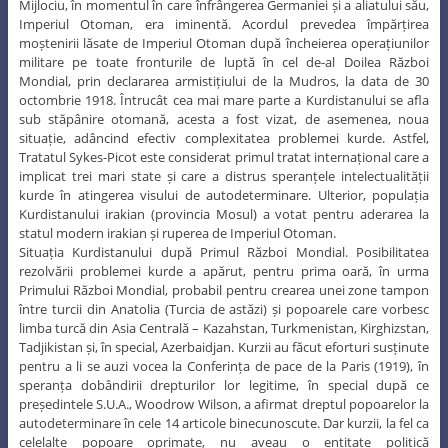
Mijlociu, în momentul în care înfrângerea Germaniei și a aliatului său,
Imperiul Otoman, era iminentă. Acordul prevedea împărțirea
moștenirii lăsate de Imperiul Otoman după încheierea operațiunilor
militare pe toate fronturile de luptă în cel de-al Doilea Război
Mondial, prin declararea armistițiului de la Mudros, la data de 30
octombrie 1918. Întrucât cea mai mare parte a Kurdistanului se afla
sub stăpânire otomană, acesta a fost vizat, de asemenea, noua
situație, adâncind efectiv complexitatea problemei kurde. Astfel,
Tratatul Sykes-Picot este considerat primul tratat internațional care a
implicat trei mari state și care a distrus speranțele intelectualității
kurde în atingerea visului de autodeterminare. Ulterior, populația
Kurdistanului irakian (provincia Mosul) a votat pentru aderarea la
statul modern irakian și ruperea de Imperiul Otoman.
Situația Kurdistanului după Primul Război Mondial. Posibilitatea
rezolvării problemei kurde a apărut, pentru prima oară, în urma
Primului Război Mondial, probabil pentru crearea unei zone tampon
între turcii din Anatolia (Turcia de astăzi) și popoarele care vorbesc
limba turcă din Asia Centrală – Kazahstan, Turkmenistan, Kirghizstan,
Tadjikistan și, în special, Azerbaidjan. Kurzii au făcut eforturi susținute
pentru a li se auzi vocea la Conferința de pace de la Paris (1919), în
speranța dobândirii drepturilor lor legitime, în special după ce
președintele S.U.A., Woodrow Wilson, a afirmat dreptul popoarelor la
autodeterminare în cele 14 articole binecunoscute. Dar kurzii, la fel ca
celelalte popoare oprimate, nu aveau o entitate politică