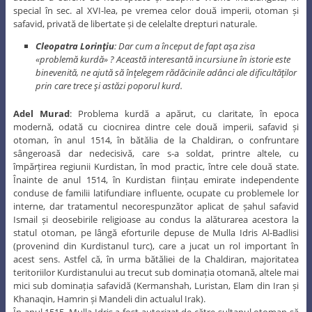
special în sec. al XVI-lea, pe vremea celor două imperii, otoman și
safavid, privată de libertate și de celelalte drepturi naturale.
Cleopatra Lorinţiu
: Dar cum a început de fapt aşa zisa
«problemă kurdă» ? Această interesantă incursiune în istorie este
binevenită, ne ajută să înţelegem rădăcinile adânci ale dificultăţilor
prin care trece şi astăzi poporul kurd.
Adel Murad
: Problema kurdă a apărut, cu claritate, în epoca
modernă, odată cu ciocnirea dintre cele două imperii, safavid și
otoman, în anul 1514, în bătălia de la Chaldiran, o confruntare
sângeroasă dar nedecisivă, care s-a soldat, printre altele, cu
împărțirea regiunii Kurdistan, în mod practic, între cele două state.
Înainte de anul 1514, în Kurdistan ființau emirate independente
conduse de familii latifundiare influente, ocupate cu problemele lor
interne, dar tratamentul necorespunzător aplicat de șahul safavid
Ismail și deosebirile religioase au condus la alăturarea acestora la
statul otoman, pe lângă eforturile depuse de Mulla Idris Al-Badlisi
(provenind din Kurdistanul turc), care a jucat un rol important în
acest sens. Astfel că, în urma bătăliei de la Chaldiran, majoritatea
teritoriilor Kurdistanului au trecut sub dominația otomană, altele mai
mici sub dominația safavidă (Kermanshah, Luristan, Elam din Iran și
Khanaqin, Hamrin și Mandeli din actualul Irak).