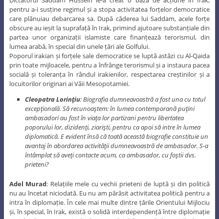
Dictatorul Saddam Hussein le-a creat o bază de acțiune în Irak,
pentru a-i susține regimul și a stopa activitatea forțelor democratice
care plănuiau debarcarea sa. După căderea lui Saddam, acele forțe
obscure au ieșit la suprafață în Irak, primind ajutoare substanțiale din
partea unor organizații islamiste care finanțează terorismul, din
lumea arabă, în special din unele țări ale Golfului.
Poporul irakian și forțele sale democratice se luptă astăzi cu Al-Qaida
prin toate mijloacele, pentru a înfrânge terorismul și a instaura pacea
socială și toleranța în rândul irakienilor, respectarea creștinilor și a
locuitorilor originari ai Văii Mesopotamiei.
Cleopatra Lorinţiu
: Biografia dumneavoastră a fost una cu totul
excepţională. Să recunoaştem: în lumea contemporană puţini
ambasadori au fost în viaţa lor partizani pentru libertatea
poporului lor, dizidenţi, ziarişti, pentru ca apoi să intre în lumea
diplomatică. E evident însă că toată această biografie constituie un
avantaj în abordarea activităţii dumneavoastră de ambasador. S-a
întâmplat să aveţi contacte acum, ca ambasador, cu foştii dvs.
prieteni?
Adel Murad
: Relațiile mele cu vechii prieteni de luptă și din politică
nu au încetat niciodată. Eu nu am părăsit activitatea politică pentru a
intra în diplomație. În cele mai multe dintre țările Orientului Mijlociu
și, în special, în Irak, există o solidă interdependență între diplomație