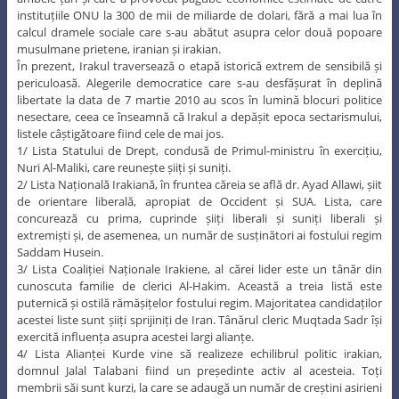
instituțiile ONU la 300 de mii de miliarde de dolari, fără a mai lua în
calcul dramele sociale care s-au abătut asupra celor două popoare
musulmane prietene, iranian și irakian.
În prezent, Irakul traversează o etapă istorică extrem de sensibilă și
periculoasă. Alegerile democratice care s-au desfășurat în deplină
libertate la data de 7 martie 2010 au scos în lumină blocuri politice
nesectare, ceea ce înseamnă că Irakul a depășit epoca sectarismului,
listele câștigătoare fiind cele de mai jos.
1/ Lista Statului de Drept, condusă de Primul-ministru în exercițiu,
Nuri Al-Maliki, care reunește șiiți și suniți.
2/ Lista Națională Irakiană, în fruntea căreia se află dr. Ayad Allawi, șiit
de orientare liberală, apropiat de Occident și SUA. Lista, care
concurează cu prima, cuprinde șiiți liberali și suniți liberali și
extremiști și, de asemenea, un număr de susținători ai fostului regim
Saddam Husein.
3/ Lista Coaliției Naționale Irakiene, al cărei lider este un tânăr din
cunoscuta familie de clerici Al-Hakim. Această a treia listă este
puternică și ostilă rămășițelor fostului regim. Majoritatea candidaților
acestei liste sunt șiiți sprijiniți de Iran. Tânărul cleric Muqtada Sadr își
exercită influența asupra acestei largi alianțe.
4/ Lista Alianței Kurde vine să realizeze echilibrul politic irakian,
domnul Jalal Talabani fiind un președinte activ al acesteia. Toți
membrii săi sunt kurzi, la care se adaugă un număr de creștini asirieni