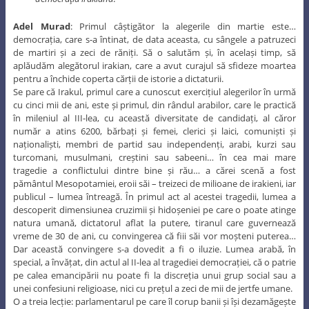
Adel Murad
: Primul câștigător la alegerile din martie este…
democrația, care s-a întinat, de data aceasta, cu sângele a patruzeci
de martiri și a zeci de răniți. Să o salutăm și, în același timp, să
aplăudăm alegătorul irakian, care a avut curajul să sfideze moartea
pentru a închide coperta cărții de istorie a dictaturii.
Se pare că Irakul, primul care a cunoscut exercițiul alegerilor în urmă
cu cinci mii de ani, este și primul, din rândul arabilor, care le practică
în mileniul al III-lea, cu această diversitate de candidați, al căror
număr a atins 6200, bărbați și femei, clerici și laici, comuniști și
naționaliști, membri de partid sau independenți, arabi, kurzi sau
turcomani, musulmani, creștini sau sabeeni… în cea mai mare
tragedie a conflictului dintre bine și rău… a cărei scenă a fost
pământul Mesopotamiei, eroii săi – treizeci de milioane de irakieni, iar
publicul – lumea întreagă. În primul act al acestei tragedii, lumea a
descoperit dimensiunea cruzimii și hidoșeniei pe care o poate atinge
natura umană, dictatorul aflat la putere, tiranul care guvernează
vreme de 30 de ani, cu convingerea că fiii săi vor moșteni puterea…
Dar această convingere s-a dovedit a fi o iluzie. Lumea arabă, în
special, a învățat, din actul al II-lea al tragediei democrației, că o patrie
pe calea emancipării nu poate fi la discreția unui grup social sau a
unei confesiuni religioase, nici cu prețul a zeci de mii de jertfe umane.
O a treia lecție: parlamentarul pe care îl corup banii și își dezamăgește