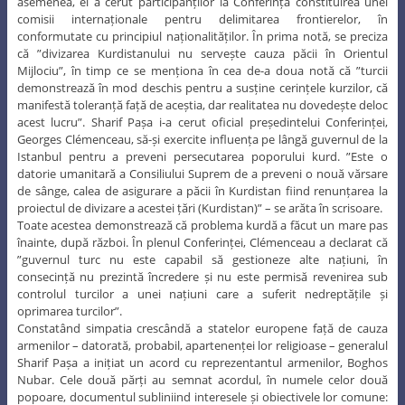
asemenea, el a cerut participanților la Conferință constituirea unei
comisii internaționale pentru delimitarea frontierelor, în
conformutate cu principiul naționalităților. În prima notă, se preciza
că ”divizarea Kurdistanului nu servește cauza păcii în Orientul
Mijlociu”, în timp ce se menționa în cea de-a doua notă că ”turcii
demonstrează în mod deschis pentru a susține cerințele kurzilor, că
manifestă toleranță față de aceștia, dar realitatea nu dovedește deloc
acest lucru”. Sharif Pașa i-a cerut oficial președintelui Conferinței,
Georges Clémenceau, să-și exercite influența pe lângă guvernul de la
Istanbul pentru a preveni persecutarea poporului kurd. ”Este o
datorie umanitară a Consiliului Suprem de a preveni o nouă vărsare
de sânge, calea de asigurare a păcii în Kurdistan fiind renunțarea la
proiectul de divizare a acestei țări (Kurdistan)” – se arăta în scrisoare.
Toate acestea demonstrează că problema kurdă a făcut un mare pas
înainte, după război. În plenul Conferinței, Clémenceau a declarat că
”guvernul turc nu este capabil să gestioneze alte națiuni, în
consecință nu prezintă încredere și nu este permisă revenirea sub
controlul turcilor a unei națiuni care a suferit nedreptățile și
oprimarea turcilor”.
Constatând simpatia crescândă a statelor europene față de cauza
armenilor – datorată, probabil, apartenenței lor religioase – generalul
Sharif Pașa a inițiat un acord cu reprezentantul armenilor, Boghos
Nubar. Cele două părți au semnat acordul, în numele celor două
popoare, documentul subliniind interesele și obiectivele lor comune: