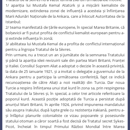
1/ apariția lui Mustafa Kemal Atatürk și a mișcării kemaliste de
modernizare, extinderea zonei de influență a acesteia și înființarea
Marii Adunări Naționale de la Ankara, care a înlocuit Autoritatea de la
Istanbul;
2/ teama manifestată de țările europene, în special Marea Britanie, că
bolșevicii ar fi putut profita de conflictul kemalist-european pentru a-
și extinde influența în zonă;
3/ abilitatea lui Mustafa Kemal de a profita de conflictul internațional
pentru a îngropa Tratatul de la Sèvres.
Prin urmare, nu a trecut un an și jumătate de la semnarea Tratatului
și până la apariția ideii revizuirii sale din partea Marii Britanii, Franței
și Italiei. Consiliul Suprem Aliat a adoptat o decizie în această privință,
la data de 25 ianuarie 1921, și a invitat o delegație a guvernului de la
Ankara pentru a participa la următoarea conferință, fapt ce indică
recunoașterea de către Aliați a noii realități din Turcia. Dar noua
Turcie a respins înființarea unui stat kurd în zona sa, prin respingerea
Tratatului de la Sèvres și, în special, a celor trei articole referitoare la
poporul kurd. Această poziție adoptată de Turcia a persistat după
anunțul Marii Britanii, în aprilie 1924, privind impunerea mandatului
său asupra Irakului, după lupte grele cu rezistența irakiană, pentru a-
și înfăptui planurile colonialiste ce vizau popoarele și posesiunile
statului otoman a căror soartă a fost decisă de Tratatul secret Sykes-
Picot, încheiat în timpul Primului Război Mondial între Marea