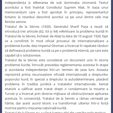
independența și eliberarea de sub dominația otomană. Textul
acordului a fost înaintat Consiliului Suprem Aliat, în baza unui
memorandum care a fost aprobat în principiu, reprezentantul
britanic la Istanbul descriind acordul ca pe unul dintre cele mai
fericite semne.
Tratatul de la Sèvres (1920). Generalul Sharif Pașa a reușit să
introducă trei articole (62, 63 și 64) referitoare la problema kurdă în
Tratatul de la Sèvres, încheiat de Aliați la data de 10 august 1920, fapt
ce a consfințit în mod oficial procesul de internaționalizare a
problemei kurde, deși Imperiul Otoman a încercat în repetate rânduri
să definească problema kurdă ca pe o problemă internă, pe care este
capabil să o soluționeze.
Tratatul de la Sèvres este considerat un document unic în istoria
problemei kurde, întrucât prevedea reglementarea acesteia în etape
și acordarea independenței într-un termen de șase luni. Aceasta
reprezintă prima recunoaștere oficială internațională a drepturilor
poporului kurd, în special a dreptului la autodeterminare, plasând
problema în tradiția juridică a tratatelor internaționale. Kemal
Atatürk a calificat acest tratat drept o condamnare la moarte a
Turciei și a încercat prin diverse mijloace să obstrucționeze aplicarea
acestuia. În consecință, Tratatul de la Sevrès a rămas cerneală pe
hârtie, dar acest acord istoric s-a transformat ulterior într-o forță
motrice pentru mișcarea națională kurdă.
Tratatul de la Sèvres nu a văzut lumina zilei din următoarele motive: