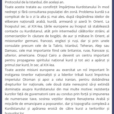
Protocolul de la Istanbul, din același an.
Toate aceste tratate au consfințit împărțirea Kurdistanului în mod
nedrept și fără consultarea populației din zonă. Problema kurdă s-a
complicat de la o zi la alta și, mai ales, după răspândirea ideilor de
eliberare națională arabă, kurdă, armeană și azeră în Orient. La
începutul sec. al XIX-lea, țările europene au început să stabilească
contacte cu Kurdistanul, atât prin intermediul călătorilor străini, al
comercianților în căutare de bogății, de aur și mătase în Orient, al
misionarilor germani, francezi, englezi și ruși, dar și prin unele
consulate precum cele de la Tabriz, Istanbul, Teheran, Alep sau
Damasc, cele mai importante fiind cele britanice, ruse, franceze și,
ulterior, americane. Orașul Cairo a devenit un centru important
pentru propagarea spiritului național kurd și tot aici a apărut și
primul ziar kurd, în sec. al XIX-lea.
Toate aceste misiuni europene au exercitat un rol important în
instigarea tinerilor naționaliști și a liderilor tribali kurzi împotriva
Imperiului Otoman și apoi a celui iranian, pentru dobândirea
drepturilor lor naționale, cele două state nereușind să-și extindă
dominația asupra Kurdistanului din mai multe motive: rezistența
kurzilor față de guvernatorii care au condus prin forță și impunerea
de numeroase taxe, sosirea veștilor despre Renașterea Arabă și
mișcările de emancipare a popoarelor, dar și topografia complexă a
Kurdistanului și apărarea eroică de către kurzi a teritoriilor și
bunurilor lor.