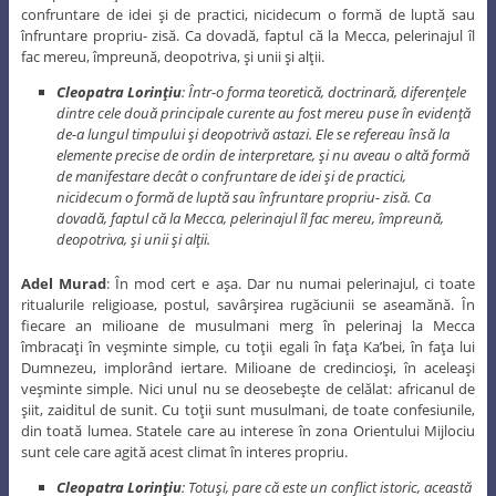
confruntare de idei şi de practici, nicidecum o formă de luptă sau
înfruntare propriu- zisă. Ca dovadă, faptul că la Mecca, pelerinajul îl
fac mereu, împreună, deopotriva, şi unii şi alţii.
Cleopatra Lorinţiu
: Într-o forma teoretică, doctrinară, diferenţele
dintre cele două principale curente au fost mereu puse în evidenţă
de-a lungul timpului şi deopotrivă astazi. Ele se refereau însă la
elemente precise de ordin de interpretare, şi nu aveau o altă formă
de manifestare decât o confruntare de idei şi de practici,
nicidecum o formă de luptă sau înfruntare propriu- zisă. Ca
dovadă, faptul că la Mecca, pelerinajul îl fac mereu, împreună,
deopotriva, şi unii şi alţii.
Adel Murad
: În mod cert e aşa. Dar nu numai pelerinajul, ci toate
ritualurile religioase, postul, savârşirea rugăciunii se aseamănă. În
fiecare an milioane de musulmani merg în pelerinaj la Mecca
îmbracaţi în veşminte simple, cu toţii egali în faţa Ka’bei, în faţa lui
Dumnezeu, implorând iertare. Milioane de credincioşi, în aceleaşi
veşminte simple. Nici unul nu se deosebeşte de celălat: africanul de
şiit, zaiditul de sunit. Cu toţii sunt musulmani, de toate confesiunile,
din toată lumea. Statele care au interese în zona Orientului Mijlociu
sunt cele care agită acest climat în interes propriu.
Cleopatra Lorinţiu
: Totuşi, pare că este un conflict istoric, această