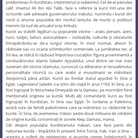
predominau în Kurdistan, creștinismul și iudaismul. Cel de-al patrulea
calif, Imamul Ali Ibn Abi Talib, face o referire la kurzi într-una din
scrisorile sale adresate guvernatorului Irakului, numindu-i kurzii din
nord și anume populația din nordul lanțului de munți și podișuri
Hamrin (la sud de actualul oraș Kirkuk).
Kurzii au stabilit legături cu popoarele vecine – arabi, persani, azeri,
turci, tadjici, beluci, asirocaldeeni – civilizațiile, culturile și obiceiurile
întrepătrându-se de-a lungul istoriei, în mod normal, alteori în
războaie sau cu ocazia schimburilor comerciale. La jumătatea sec. al
XII-lea, se ridică în războiul împotriva cruciaților figura proeminentă a
conducătorului islamic Saladin Ayyubidul, unul dintre cei mai mari
suverani din istoria Islamului, cunoscut ca eliberator al Ierusalimului,
personalitate istorică cu care arabii și musulmanii se mândresc
deopotrivă până astăzi. Kurzii au fondat statul ayyubid în Siria și
Egipt. Legendarul Saladin s-a stins din viață în anul 1193, în Siria, și a
fost îngropat în Moscheea Omeyadă de la Damasc, pe mormânt fiind
menționată originea sa kurdă. Mulți alți comandanți kurzi au fost
îngropați în Kurdistan, în Siria sau Egipt. În Iordania și Palestina,
există sute de familii palestiniene care se mândresc cu rădăcinile lor
kurde. În Siria, de asemenea, trăiesc peste două milioane de cetățeni
de origine kurdă, concentrați în zonele Alep, Damasc, Hama.
Cât despre populația Kurdistanului irakian, care face parte din
națiunea kurdă – împărțită în prezent între Turcia, Irak, Iran și Siria –
aceasta a suferit de nedreptate și asuprire vreme îndelungată, în