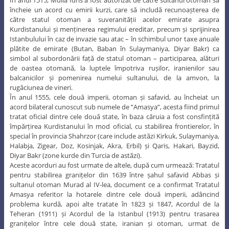
În anul 1515, Mulla Idris a fost autorizat de către sultanul otoman să
încheie un acord cu emirii kurzi, care să includă recunoașterea de
către statul otoman a suveranității acelor emirate asupra
Kurdistanului și menținerea regimului ereditar, precum și sprijinirea
Istanbulului în caz de invazie sau atac – în schimbul unor taxe anuale
plătite de emirate (Butan, Baban în Sulaymaniya, Diyar Bakr) ca
simbol al subordonării față de statul otoman – participarea, alături
de oastea otomană, la luptele împotriva rușilor, iranienilor sau
balcanicilor și pomenirea numelui sultanului, de la amvon, la
rugăciunea de vineri.
În anul 1555, cele două imperii, otoman și safavid, au încheiat un
acord bilateral cunoscut sub numele de ”Amasya”, acesta fiind primul
tratat oficial dintre cele două state, în baza căruia a fost consfințită
împărțirea Kurdistanului în mod oficial, cu stabilirea frontierelor, în
special în provincia Shahrzor (care include astăzi Kirkuk, Sulaymaniya,
Halabja, Zigear, Doz, Kosinjak, Akra, Erbil) și Qaris, Hakari, Bayzid,
Diyar Bakr (zone kurde din Turcia de astăzi).
Aceste acorduri au fost urmate de altele, după cum urmează: Tratatul
pentru stabilirea granițelor din 1639 între șahul safavid Abbas și
sultanul otoman Murad al IV-lea, document ce a confirmat Tratatul
Amasya referitor la hotarele dintre cele două imperii, adâncind
problema kurdă, apoi alte tratate în 1823 și 1847, Acordul de la
Teheran (1911) și Acordul de la Istanbul (1913) pentru trasarea
granițelor între cele două state, iranian și otoman, urmat de