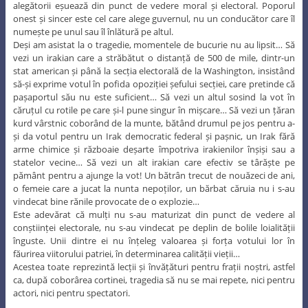
alegătorii eșuează din punct de vedere moral și electoral. Poporul
onest și sincer este cel care alege guvernul, nu un conducător care îl
numește pe unul sau îl înlătură pe altul.
Deși am asistat la o tragedie, momentele de bucurie nu au lipsit… Să
vezi un irakian care a străbătut o distanță de 500 de mile, dintr-un
stat american și până la secția electorală de la Washington, insistând
să-și exprime votul în pofida opoziției șefului secției, care pretinde că
pașaportul său nu este suficient… Să vezi un altul sosind la vot în
căruțul cu rotile pe care și-l pune singur în mișcare… Să vezi un țăran
kurd vârstnic coborând de la munte, bătând drumul pe jos pentru a-
și da votul pentru un Irak democratic federal și pașnic, un Irak fără
arme chimice și războaie deșarte împotriva irakienilor înșiși sau a
statelor vecine… Să vezi un alt irakian care efectiv se târăște pe
pământ pentru a ajunge la vot! Un bătrân trecut de nouăzeci de ani,
o femeie care a jucat la nunta nepoților, un bărbat căruia nu i s-au
vindecat bine rănile provocate de o explozie…
Este adevărat că mulți nu s-au maturizat din punct de vedere al
conștiinței electorale, nu s-au vindecat pe deplin de bolile loialității
înguste. Unii dintre ei nu înțeleg valoarea și forța votului lor în
făurirea viitorului patriei, în determinarea calității vieții…
Acestea toate reprezintă lecții și învățături pentru frații noștri, astfel
ca, după coborârea cortinei, tragedia să nu se mai repete, nici pentru
actori, nici pentru spectatori.