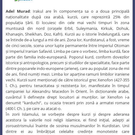
Adel Murad
: Irakul are în componența sa o a doua principală
naționalitate după cea arabă, kurzii, care reprezintă 25% din
populația țării. Ei locuiesc din cele mai vechi timpuri în zona
muntoasă din nord (orașele Erbil, Suleymania, Kirkuk, Dohuk,
Khanaqin, Sheikhan, Doz, Kafri). Kurzii au o istorie îndelungată, care
se întinde de-a lungul a mii de ani. Zona lor, Kurdistanul, a fost, vreme
de cinci secole, scena unor lupte permanente între Imperiul Otoman
și Imperiul Iranian Safavid. Limba pe care o vorbesc, limba kurdă, face
parte din familia indo-europeană. Poporul kurd, conform dovezilor
istorice și antropologice, precum și studiilor de specialitate, face parte
dintre popoarele indo-europene (ariene), care au populat zona de mii
de ani, fiind numiți mezi. Limba lor aparține ramurii limbilor iraniene
vechi. Kurzii sunt menționați de către istoricul grec Xenofon (427-355
î. Ch.), pentru tenacitatea și rezistența lor, manifestate în timpul
campaniei lui Alexandru Macedon în Orient. În dicționarele arabe,
cuvântul îi definește drept locuitori ai munților, iar Xenofon i-a
denumit ”karduchi”, cu ocazia trecerii prin zonă a armatei romane
(400 î. Ch. ), pe care au atacat-o.
În zorii Islamului, se vorbește despre kurzi și despre aderarea
acestora la valorile noii religii islamice, ei fiind iniţial, adepți ai
zoroastrismului înainte de sosirea musulmanilor în Kurdistan. Unii
dintre ei au îmbrățișat celelalte credințe monoteiste care