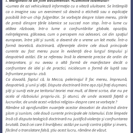
I. Marginalii la un film documentar: «Luminile Islamului
»
«Lumea de azi vehiculează informaţia cu o viteză uluitoare. Se întâmplă
ca o imagine sau un eveniment să devină o etichetă sau o explicaţie
posibilă într-un chip fulgerător. Se vorbeşte despre Islam mereu, ştirile
de presă dinspre ţările islamice se succed non stop. Într-o lume cu
atâtea războaie, într-o lume a confruntărilor globale, opoziţia,
neînţelegerea, gâlceava, cum o percepem noi adeseori, cei din spaţiul
european, între şiiti şi suniti, a devenit de o vreme un leit motiv. Într-o
formă teoretică, doctrinară, diferenţele dintre cele două principale
curente au fost mereu puse în evidenţă de-a lungul timpului şi
deopotrivă astăzi. Ele se refereau însă la elemente precise de ordin de
interpretare, şi nu aveau o altă formă de manifestare decât o
confruntare de idei şi de practici, nicidecum o formă de luptă sau
înfruntare propriu- zisă.
Ca dovadă, faptul că, la Mecca, pelerinajul îl fac mereu, împreună,
deopotrivă, şi unii şi alţii. Disputa doctrinară între aşa zişii fraţi duşmani,
şiiţi şi suniţi este pe teritoriul teoriei mai mult, al literei scrise, dar nu pe
acela al războiului propriu-zis. Şi atunci, de unde această faţetă a
lucrurilor, de unde acest «război religios» despre care se vorbeşte ?
Rămâne să aprofundăm nuanţele acestor deosebiri de doctrină dintre
şiism şi sunism, cele două curente principale ale Islamului. Este limpede
însă că disputa teologică doctrinară nu justifică violenţa şi confruntarea
brutală. Dacă cei care îi învrăjbesc astăzi pe suniţi contra şiiţilor şi invers,
făcând o translatare falsă, ştiu acest lucru, rămâne de văzut.