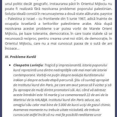
unul politic decât geografic. Instaurarea păcii în Orientul Mijlociu nu
poate fi realizată fără rezolvarea problemei poporului palestinian.
Soluția ideală constă în recunoașterea a două state alăturate, pașnice
– Palestina și Israel – cu frontierele din 5 iunie 1967, adică înainte de
ocupația israeliană a teritoriilor palestiniene arabe. Abia după
rezolvarea acestei probleme s-ar putea vorbi de Marele Orient
Mijlociu, pe baze tolerante, democratice, în care toate statele să se
recunoască reciproc, pentru crearea unei noi stări, de democrație, în
Orientul Mijlociu, care nu a mai cunoscut pacea de o sută de ani
încoace…
III. Problema Kurdă
Cleopatra Lorinţiu
: Tragică şi impresionantă, istoria poporului
kurd reprezintă una dintre nedreptăţile cele mai mari ale istoriei
contemporane. Vorbiţi-ne puţin despre evoluţia Kurdistanului
irakian şi despre actuala etapă parcursă. Ştiu că sunteţi apropiat
de Institutul kurd din Paris, pe care am avut şansa să îl vizitez şi să
fiu aproape de mulţi dintre promotorii săi. Azi, când vă adresez
aceste întrebări este 16 martie şi se comemorează 22 de ani de la
Martiriul de la HALABJA. Institutul kurd din Paris aduce, azi,
omagiul său celor mai bine de 5.000 de kurzi ucişi de gazul chimic.
Asemenea momente nu trebuie uitate niciodată, ele trebuie
cunoscute astfel încât să nu mai fie posibilă reeditarea unor