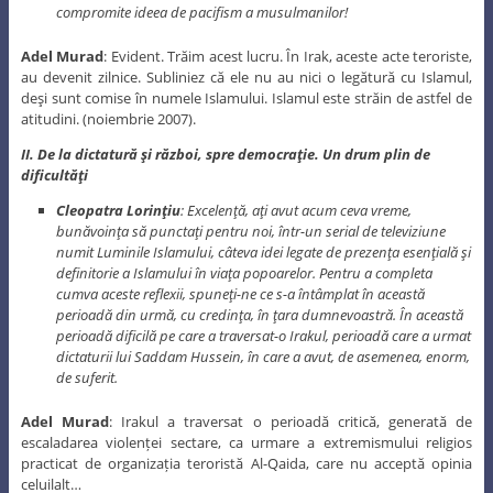
compromite ideea de pacifism a musulmanilor!
Adel Murad
: Evident. Trăim acest lucru. În Irak, aceste acte teroriste,
au devenit zilnice. Subliniez că ele nu au nici o legătură cu Islamul,
deşi sunt comise în numele Islamului. Islamul este străin de astfel de
atitudini. (noiembrie 2007).
II. De la dictatură şi război, spre democraţie. Un drum plin de
dificultăţi
Cleopatra Lorinţiu
: Excelenţă, aţi avut acum ceva vreme,
bunăvoinţa să punctaţi pentru noi, într-un serial de televiziune
numit Luminile Islamului, câteva idei legate de prezenţa esenţială şi
definitorie a Islamului în viaţa popoarelor. Pentru a completa
cumva aceste reflexii, spuneţi-ne ce s-a întâmplat în această
perioadă din urmă, cu credinţa, în ţara dumnevoastră. În această
perioadă dificilă pe care a traversat-o Irakul, perioadă care a urmat
dictaturii lui Saddam Hussein, în care a avut, de asemenea, enorm,
de suferit.
Adel Murad
: Irakul a traversat o perioadă critică, generată de
escaladarea violenței sectare, ca urmare a extremismului religios
practicat de organizația teroristă Al-Qaida, care nu acceptă opinia
celuilalt…