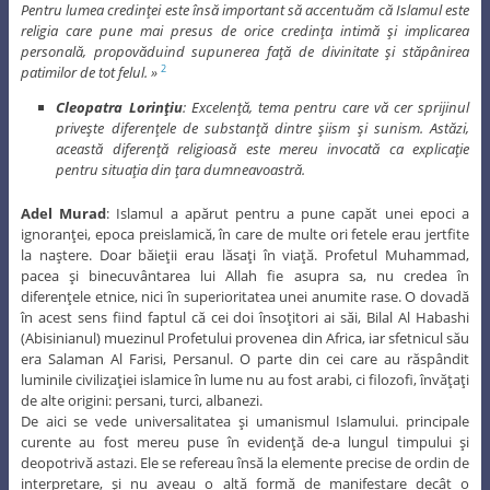
Pentru lumea credinţei este însă important să accentuăm că Islamul este
religia care pune mai presus de orice credinţa intimă şi implicarea
personală, propovăduind supunerea faţă de divinitate şi stăpânirea
patimilor de tot felul. »
2
Cleopatra Lorinţiu
: Excelenţă, tema pentru care vă cer sprijinul
priveşte diferenţele de substanţă dintre şiism şi sunism. Astăzi,
această diferenţă religioasă este mereu invocată ca explicaţie
pentru situaţia din ţara dumneavoastră.
Adel Murad
: Islamul a apărut pentru a pune capăt unei epoci a
ignoranţei, epoca preislamică, în care de multe ori fetele erau jertfite
la naştere. Doar băieţii erau lăsaţi în viaţă. Profetul Muhammad,
pacea şi binecuvântarea lui Allah fie asupra sa, nu credea în
diferenţele etnice, nici în superioritatea unei anumite rase. O dovadă
în acest sens fiind faptul că cei doi însoţitori ai săi, Bilal Al Habashi
(Abisinianul) muezinul Profetului provenea din Africa, iar sfetnicul său
era Salaman Al Farisi, Persanul. O parte din cei care au răspândit
luminile civilizaţiei islamice în lume nu au fost arabi, ci filozofi, învăţaţi
de alte origini: persani, turci, albanezi.
De aici se vede universalitatea şi umanismul Islamului. principale
curente au fost mereu puse în evidenţă de-a lungul timpului şi
deopotrivă astazi. Ele se refereau însă la elemente precise de ordin de
interpretare, şi nu aveau o altă formă de manifestare decât o