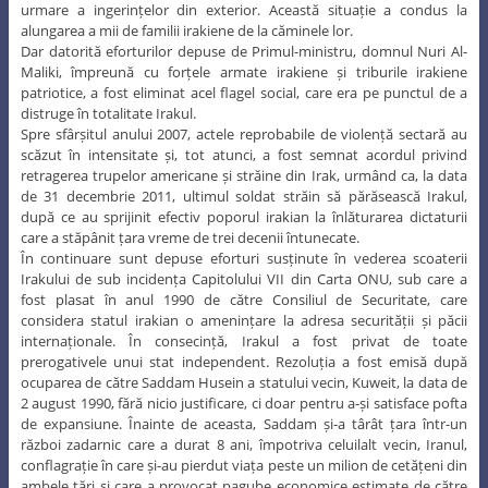
urmare a ingerințelor din exterior. Această situație a condus la
alungarea a mii de familii irakiene de la căminele lor.
Dar datorită eforturilor depuse de Primul-ministru, domnul Nuri Al-
Maliki, împreună cu forțele armate irakiene și triburile irakiene
patriotice, a fost eliminat acel flagel social, care era pe punctul de a
distruge în totalitate Irakul.
Spre sfârșitul anului 2007, actele reprobabile de violență sectară au
scăzut în intensitate și, tot atunci, a fost semnat acordul privind
retragerea trupelor americane și străine din Irak, urmând ca, la data
de 31 decembrie 2011, ultimul soldat străin să părăsească Irakul,
după ce au sprijinit efectiv poporul irakian la înlăturarea dictaturii
care a stăpânit țara vreme de trei decenii întunecate.
În continuare sunt depuse eforturi susținute în vederea scoaterii
Irakului de sub incidența Capitolului VII din Carta ONU, sub care a
fost plasat în anul 1990 de către Consiliul de Securitate, care
considera statul irakian o amenințare la adresa securității și păcii
internaționale. În consecință, Irakul a fost privat de toate
prerogativele unui stat independent. Rezoluția a fost emisă după
ocuparea de către Saddam Husein a statului vecin, Kuweit, la data de
2 august 1990, fără nicio justificare, ci doar pentru a-și satisface pofta
de expansiune. Înainte de aceasta, Saddam și-a târât țara într-un
război zadarnic care a durat 8 ani, împotriva celuilalt vecin, Iranul,
conflagrație în care și-au pierdut viața peste un milion de cetățeni din
ambele țări și care a provocat pagube economice estimate de către