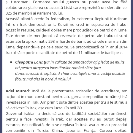
și turcomani. Formarea noului guvern nu poate avea loc fără
colaborarea și alierea cu această Listă care reprezintă un sfert din cei
325 de membri ai Parlamentului.
Această alianță crede în federalism, în existența Regiunii Kurdistan
într-un Irak democrat unit. Kurzii nu cred în separarea de Irakul
bogat în resurse, cel de-al doilea mare producător de petrol din lume.
Este demn de menționat că rezervele de petrol ale Irakului sunt
estimate la aproximativ 298 miliarde de barili, adică cele mai mari din
lume, depășindu-le pe cele saudite. Se preconizează ca în anul 2014
Irakul să exporte o cantitate de petrol de 11 milioane de barili pe zi.
Cleopatra Lorinţiu
: În calitate de ambasador aţi pledat de multe
ori pentru atragerea investitorilor români către ţara
dumneavoastră, explicând chiar avantajele unor investiţii posibile
făcute mai ales în nordul Irakului.
Adel Murad
: Încă de la prezentarea scrisorilor de acreditare, am
acționat în mod constant pentru atragerea companiilor românești să
investească în Irak. Am primit sute dintre acestea pentru a le stimula
să activeze în Irak, așa cum lucrau în anii ’80.
Guvernul irakian a decis să acorde facilități societăților românești
pentru a face investiții în Irak, dar acestea nu au putut depăși
ezitarea, nejustificată, de a se deplasa în Irak, așa cum au procedat
companiile din Turcia, China, Japonia, Franța, Coreea deSud,