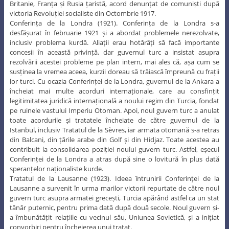
Britanie, Franța și Rusia țaristă, acord denunțat de comuniști după
victoria Revoluției socialiste din Octombrie 1917.
Conferința de la Londra (1921). Conferința de la Londra s-a
desfășurat în februarie 1921 și a abordat problemele nerezolvate,
inclusiv problema kurdă. Aliații erau hotărâți să facă importante
concesii în această privință, dar guvernul turc a insistat asupra
rezolvării acestei probleme pe plan intern, mai ales că, așa cum se
susținea la vremea aceea, kurzii doreau să trăiască împreună cu frații
lor turci. Cu ocazia Conferinței de la Londra, guvernul de la Ankara a
încheiat mai multe acorduri internaționale, care au consfințit
legitimitatea juridică internațională a noului regim din Turcia, fondat
pe ruinele vastului Imperiu Otoman. Apoi, noul guvern turc a anulat
toate acordurile și tratatele încheiate de către guvernul de la
Istanbul, inclusiv Tratatul de la Sèvres, iar armata otomană s-a retras
din Balcani, din țările arabe din Golf și din Hidjaz. Toate acestea au
contribuit la consolidarea poziției noului guvern turc. Astfel, eșecul
Conferinței de la Londra a atras după sine o lovitură în plus dată
speranțelor naționaliste kurde.
Tratatul de la Lausanne (1923). Ideea întrunirii Conferinței de la
Lausanne a survenit în urma marilor victorii repurtate de către noul
guvern turc asupra armatei grecești, Turcia apărând astfel ca un stat
tânăr puternic, pentru prima dată după două secole. Noul guvern și-
a îmbunătățit relațiile cu vecinul său, Uniunea Sovietică, și a inițiat
convorbiri pentru încheierea unui tratat.