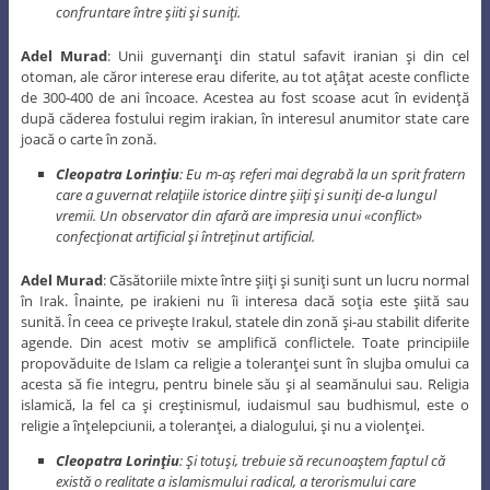
confruntare între şiiti şi suniţi.
Adel Murad
: Unii guvernanţi din statul safavit iranian şi din cel
otoman, ale căror interese erau diferite, au tot aţâţat aceste conflicte
de 300-400 de ani încoace. Acestea au fost scoase acut în evidenţă
după căderea fostului regim irakian, în interesul anumitor state care
joacă o carte în zonă.
Cleopatra Lorinţiu
: Eu m-aş referi mai degrabă la un sprit fratern
care a guvernat relaţiile istorice dintre şiiţi şi suniţi de-a lungul
vremii. Un observator din afară are impresia unui «conflict»
confecţionat artificial şi întreţinut artificial.
Adel Murad
: Căsătoriile mixte între şiiţi şi suniţi sunt un lucru normal
în Irak. Înainte, pe irakieni nu îi interesa dacă soţia este şiită sau
sunită. În ceea ce priveşte Irakul, statele din zonă şi-au stabilit diferite
agende. Din acest motiv se amplifică conflictele. Toate principiile
propovăduite de Islam ca religie a toleranţei sunt în slujba omului ca
acesta să fie integru, pentru binele său şi al seamănului sau. Religia
islamică, la fel ca şi creştinismul, iudaismul sau budhismul, este o
religie a înţelepciunii, a toleranţei, a dialogului, şi nu a violenţei.
Cleopatra Lorinţiu
: Şi totuşi, trebuie să recunoaştem faptul că
există o realitate a islamismului radical, a terorismului care