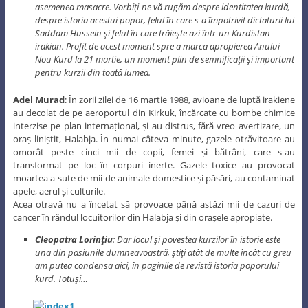
asemenea masacre. Vorbiţi-ne vă rugăm despre identitatea kurdă,
despre istoria acestui popor, felul în care s-a împotrivit dictaturii lui
Saddam Hussein şi felul în care trăieşte azi într-un Kurdistan
irakian. Profit de acest moment spre a marca apropierea Anului
Nou Kurd la 21 martie, un moment plin de semnificaţii şi important
pentru kurzii din toată lumea.
Adel Murad
: În zorii zilei de 16 martie 1988, avioane de luptă irakiene
au decolat de pe aeroportul din Kirkuk, încărcate cu bombe chimice
interzise pe plan internațional, și au distrus, fără vreo avertizare, un
oraș liniștit, Halabja. În numai câteva minute, gazele otrăvitoare au
omorât peste cinci mii de copii, femei și bătrâni, care s-au
transformat pe loc în corpuri inerte. Gazele toxice au provocat
moartea a sute de mii de animale domestice și păsări, au contaminat
apele, aerul și culturile.
Acea otravă nu a încetat să provoace până astăzi mii de cazuri de
cancer în rândul locuitorilor din Halabja și din orașele apropiate.
Cleopatra Lorinţiu
: Dar locul şi povestea kurzilor în istorie este
una din pasiunile dumneavoastră, ştiţi atât de multe încât cu greu
am putea condensa aici, în paginile de revistă istoria poporului
kurd. Totuşi…