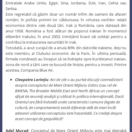
Emiratele Arabe Unite, Egipt, Siria, Iordania, SUA, Iran, Cehia sau
Serbia.
Este regretabil că găsim doar un număr infim de oameni de afaceri
români, în pofida primirii lor călduroase, în virtutea vechilor relații
economice dintre cele două țări, Irak și România, care datează din
anul 1958. România a fost alături de poporul irakian în momentul
eliberării Irakului, în anul 2003, trimițând bravii săi soldați pentru a
contribui la instaurarea securității în Irak.
Totodată, a avut curajul de a anula 80% din datoriile irakiene, deși nu
este membru al Clubului economic de la Paris. În ultima perioadă,
firmele românești au început să se îndrepte spre Kurdistanul irakian,
zona de nord a țării care se bucură de liniște, pentru a investi. Printre
acestea, Compania Blue Air.
Cleopatra Lorinţiu
: Ani de zile s-au purtat discuţii contradictorii
asupra conceptului de Mare Orient Mijlociu Extins (sau cel de
BMENA, The Broader Middle East and North Africa) un concept
afişat de anumiţi analişti şi utilizat în politica internaţională. Dacă
Orientul are fără îndoială unele caracteristici comune (legate de
cultură, de comportament) există diferenţe atât de mari încât
adeseori utilizarea conceptului este hazardată. Ce credeţi despre
acest concept de geopolitică?
Adel Murad
: Conceptul de Mare Orient Mijlociu este mai degrabă