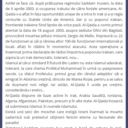
Astfel se face că, după prăbușirea regimului Saddam Husein, la data
de 9 aprilie 2003, și ocuparea Irakului de către forțele americane, Al-
Qaida s-a aflat în fața oportunității uriașe de a intra în Irak și a-și regla
conturile cu Statele Unite ale Americii, dar și cu poporul irakian,
frontierele irakiene fiind lipsite de orice pază. Al-Qaida a comis primul
atentat la data de 18 august 2003, asupra sediului ONU din Bagdad,
provocând moartea șefului misiunii, Sergio de Mello, împreună cu 22
de funcționari ai săi și rănirea altor 100 de funcționari internaționali și
locali, aflați în clădire în momentul atacului. Acea operațiune a
însemnat prima declarație de război împotriva poporului irakian, care
aspira la un Irak democratic, tolerant, nou…
Islamul al cărui stindard îl flutură Bin Laden nu este Islamul adevărat,
tolerant, la care chema Profetul Muhammad în urmă cu paisprezece
secole. La sfatul Profetului, primul grup din rândul adepților săi a
emigrat în Abisinia creștină, dincolo de Marea Roșie, pentru a se salva
de dușmanii noii religii. Iar astăzi, Al-Qaida îi ucide pe creștini,
considerându-i eretici…
Al-Qaida dispune de baze active în Irak, Arabia Saudită, Iordania,
Algeria, Afganistan, Pakistan, precum și în alte state. Al-Qaida încearcă
să submineze Islamul, în numele Islamului.
Există unii șeici din moschei care instigă tinerii înarmați la moarte
zadarnică sub pretextul obţinerii fericirii eterne cu fecioarele din
paradis!