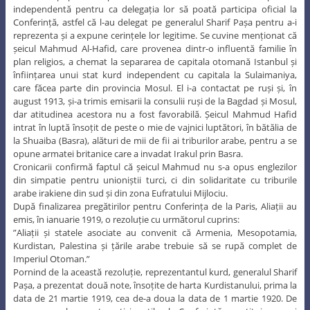
independentă pentru ca delegația lor să poată participa oficial la
Conferință, astfel că l-au delegat pe generalul Sharif Pașa pentru a-i
reprezenta și a expune cerințele lor legitime. Se cuvine menționat că
șeicul Mahmud Al-Hafid, care provenea dintr-o influentă familie în
plan religios, a chemat la separarea de capitala otomană Istanbul și
înființarea unui stat kurd independent cu capitala la Sulaimaniya,
care făcea parte din provincia Mosul. El i-a contactat pe ruși și, în
august 1913, și-a trimis emisarii la consulii ruși de la Bagdad și Mosul,
dar atitudinea acestora nu a fost favorabilă. Șeicul Mahmud Hafid
intrat în luptă însoțit de peste o mie de vajnici luptători, în bătălia de
la Shuaiba (Basra), alături de mii de fii ai triburilor arabe, pentru a se
opune armatei britanice care a invadat Irakul prin Basra.
Cronicarii confirmă faptul că șeicul Mahmud nu s-a opus englezilor
din simpatie pentru unioniștii turci, ci din solidaritate cu triburile
arabe irakiene din sud și din zona Eufratului Mijlociu.
După finalizarea pregătirilor pentru Conferința de la Paris, Aliații au
emis, în ianuarie 1919, o rezoluție cu următorul cuprins:
”Aliații și statele asociate au convenit că Armenia, Mesopotamia,
Kurdistan, Palestina și țările arabe trebuie să se rupă complet de
Imperiul Otoman.”
Pornind de la această rezoluție, reprezentantul kurd, generalul Sharif
Pașa, a prezentat două note, însoțite de harta Kurdistanului, prima la
data de 21 martie 1919, cea de-a doua la data de 1 martie 1920. De