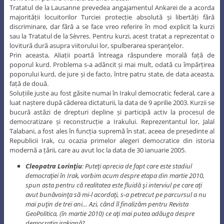
Tratatul de la Lausanne prevedea angajamentul Ankarei de a acorda
majorității locuitorilor Turciei protecție absolută și libertăți fără
discriminare, dar fără a se face vreo referire în mod explicit la kurzi
sau la Tratatul de la Sèvres. Pentru kurzi, acest tratat a reprezentat o
lovitură dură asupra viitorului lor, spulberarea speranţelor.
Prin aceasta, Aliații poartă întreaga răspundere morală față de
poporul kurd. Problema s-a adâncit și mai mult, odată cu împărțirea
poporului kurd, de jure și de facto, între patru state, de data aceasta,
față de două.
Soluțiile juste au fost găsite numai în Irakul democratic federal, care a
luat naștere după căderea dictaturii, la data de 9 aprilie 2003. Kurzii se
bucură astăzi de drepturi depline și participă activ la procesul de
democratizare și reconstrucție a Irakului. Reprezentantul lor, Jalal
Talabani, a fost ales în funcția supremă în stat, aceea de președinte al
Republicii Irak, cu ocazia primelor alegeri democratice din istoria
modernă a țării, care au avut loc la data de 30 ianuarie 2005.
Cleopatra Lorinţiu
: Puteţi aprecia de fapt care este stadiul
democraţiei în Irak, vorbim acum despre etapa din martie 2010,
spun asta pentru că realitatea este fluidă şi interviul pe care aţi
avut bunăvoinţa să mi-l acordaţi, s-a petrecut pe parcursul a nu
mai puţin de trei ani… Azi, când îl finalizăm pentru Revista
GeoPolitica, (în martie 2010) ce aţi mai putea adăuga despre
democraţia irakiană?