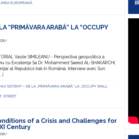
I
UNEA EUROPEANĂ
 LA “PRIMĂVARA ARABĂ” LA “OCCUPY
HOR/
ITORIAL Vasile SIMILEANU - Perspectiva geopolitică a
erviu cu Excelenţa Sa Dr. Mohammed Saeed AL-SHAKARCHI,
ţiar al Republicii Irak în România. Interview avec Son
.]
A UNUI SISTEM? – DE LA „PRIMĂVARA ARABĂ” LA „OCCUPY WALL
M
,
STREET
nditions of a Crisis and Challenges for
XXI Century
HOR/