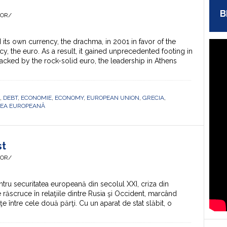
B
HOR/
ts own currency, the drachma, in 2001 in favor of the
, the euro. As a result, it gained unprecedented footing in
acked by the rock-solid euro, the leadership in Athens
,
DEBT
,
ECONOMIE
,
ECONOMY
,
EUROPEAN UNION
,
GRECIA
,
EA EUROPEANĂ
st
HOR/
ntru securitatea europeană din secolul XXI, criza din
ăscruce în relaţiile dintre Rusia şi Occident, marcând
 între cele două părţi. Cu un aparat de stat slăbit, o