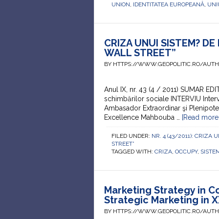
UNION
,
IDENTITATEA EUROPEANĂ
,
UNI
CRIZA UNUI SISTEM? DE
WALL STREET”
BY HTTPS://WWW.GEOPOLITIC.RO/AUT
Anul IX, nr. 43 (4 / 2011) SUMAR ED
schimbărilor sociale INTERVIU Int
Ambasador Extraordinar şi Plenipoten
Excellence Mahbouba …
[Read more..
FILED UNDER:
NR. 4 (43/2011): CRIZ
STREET”
TAGGED WITH:
CRIZA
,
OCCUPY
,
SISTE
Marketing Strategy in Co
Strategic Marketing in 
BY HTTPS://WWW.GEOPOLITIC.RO/AUT