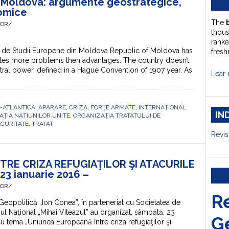
i Moldova: argumente geostrategice,
omice
The
HOR/
thou
ranke
tea de Studii Europene din Moldova Republic of Moldova has
fresh
eates more problems then advantages. The country doesn’t
eutral power, defined in a Hague Convention of 1907 year. As
Lear 
-ATLANTICĂ
,
APĂRARE
,
CRIZA
,
FORŢE ARMATE
,
INTERNAŢIONAL
,
IN
ȚIA NAȚIUNILOR UNITE
,
ORGANIZAŢIA TRATATULUI DE
ECURITATE
,
TRATAT
Revis
TRE CRIZA REFUGIAŢILOR ŞI ATACURILE
23 ianuarie 2016 –
HOR/
R
Geopolitică „Ion Conea”, în parteneriat cu Societatea de
iul Naţional „Mihai Viteazul” au organizat, sâmbătă, 23
G
u tema „Uniunea Europeană între criza refugiaţilor şi