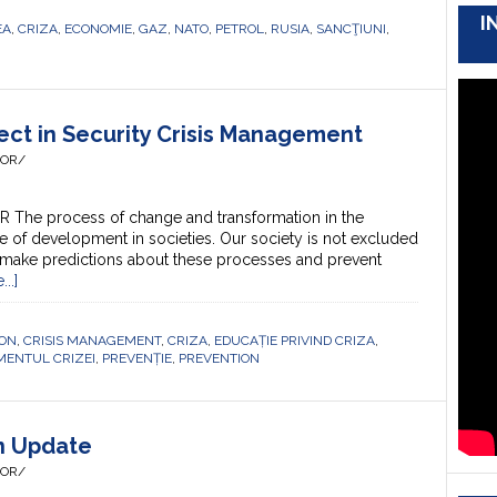
I
EA
,
CRIZA
,
ECONOMIE
,
GAZ
,
NATO
,
PETROL
,
RUSIA
,
SANCŢIUNI
,
ect in Security Crisis Management
HOR/
The process of change and transformation in the
 of development in societies. Our society is not excluded
 make predictions about these processes and prevent
..]
ION
,
CRISIS MANAGEMENT
,
CRIZA
,
EDUCAȚIE PRIVIND CRIZA
,
ENTUL CRIZEI
,
PREVENȚIE
,
PREVENTION
an Update
HOR/