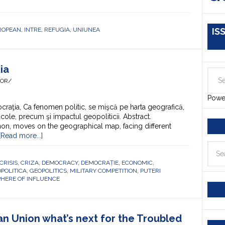
ROPEAN
,
INTRE
,
REFUGIA
,
UNIUNEA
IS
ia
HOR/
Powe
aţia, Ca fenomen politic, se mişcă pe harta geografică,
cole, precum şi impactul geopoliticii. Abstract.
on, moves on the geographical map, facing different
[Read more...]
CRISIS
,
CRIZA
,
DEMOCRACY
,
DEMOCRAȚIE
,
ECONOMIC
,
POLITICA
,
GEOPOLITICS
,
MILITARY COMPETITION
,
PUTERI
PHERE OF INFLUENCE
n Union what’s next for the Troubled