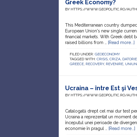
Greek Economy?
BY HTTPS://WWW.GEOPOLITIC.RO/AUT
This Mediterranean country dumped i
European Union's new single currency
financial markets. With Greek debt b
raised billions from …
[Read more...]
FILED UNDER:
GEOECONOMY
TAGGED WITH:
CRISIS
,
CRIZA
,
DATORIE
GREECE
,
RECOVERY
,
REVENIRE
,
UNIUN
Ucraina – între Est şi Ve
BY HTTPS://WWW.GEOPOLITIC.RO/AUT
Catalogată drept cel mai dur test pe
Ucraina a reprezentat un moment de r
începutul unei perioade de divergenţe
economie în pragul …
[Read more...]