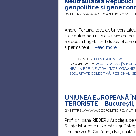
Neutralitatea Republici
geopolitice și geoecon
BY HTTPS://WWW.GEOPOLITIC.RO/AUT
Andrei Fortuna, lect. dr. Universita
a disputed neutral status, which cr
respect all rights and duties of a n
a permanent …
[Read more...]
FILED UNDER:
POINTS OF VIEW
TAGGED WITH:
ACORD
,
ALIANȚA NORD
NEALINIERE
,
NEUTRALITATE
,
ORGANIZA
SECURITATE COLECTIVĂ
,
REGIONAL
,
S
UNIUNEA EUROPEANĂ ÎN
TERORISTE – Bucureşti, 
BY HTTPS://WWW.GEOPOLITIC.RO/AUT
Prof. dr. Ioana RIEBER Asociaţia de 
Ştiinţe Istorice din România şi Coleg
ianuarie 2016, Conferinţa Naţională c