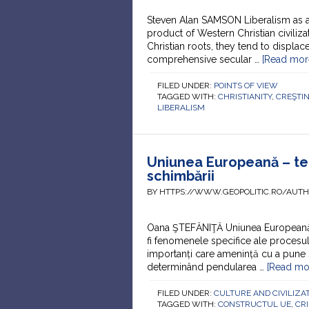
Steven Alan SAMSON Liberalism as a
product of Western Christian civiliza
Christian roots, they tend to displa
comprehensive secular …
[Read more
FILED UNDER:
POINTS OF VIEW
TAGGED WITH:
CHRISTIANITY
,
CREŞTI
LIBERALISM
Uniunea Europeană – tend
schimbării
BY HTTPS://WWW.GEOPOLITIC.RO/AUT
Oana ŞTEFĂNIŢĂ Uniunea Europeană s
fi fenomenele specifice ale procesului
importanți care amenință cu a pune s
determinând pendularea …
[Read mor
FILED UNDER:
CULTURE AND CIVILIZA
TAGGED WITH:
CONSTRUCTUL UE
,
CRI