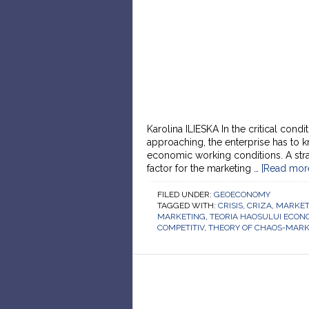
Karolina ILIESKA In the critical cond
approaching, the enterprise has to 
economic working conditions. A stra
factor for the marketing …
[Read more.
FILED UNDER:
GEOECONOMY
TAGGED WITH:
CRISIS
,
CRIZA
,
MARKET
MARKETING
,
TEORIA HAOSULUI ECONO
COMPETITIV
,
THEORY OF CHAOS-MAR