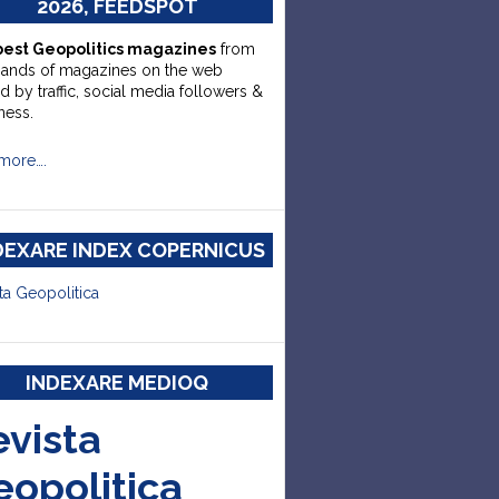
2026, FEEDSPOT
best Geopolitics magazines
from
sands of magazines on the web
d by traffic, social media followers &
ness.
more….
DEXARE INDEX COPERNICUS
ta Geopolitica
INDEXARE MEDIOQ
evista
eopolitica