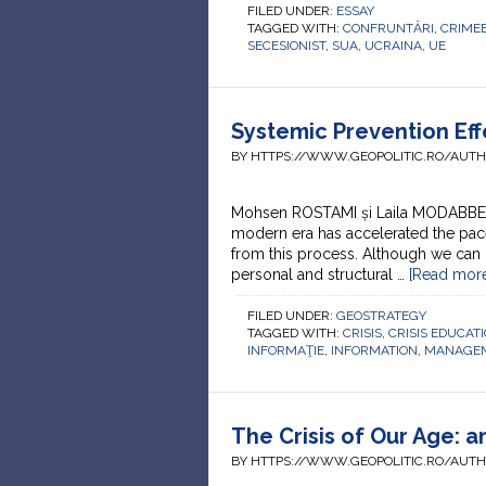
FILED UNDER:
ESSAY
TAGGED WITH:
CONFRUNTĂRI
,
CRIME
SECESIONIST
,
SUA
,
UCRAINA
,
UE
Systemic Prevention Eff
BY HTTPS://WWW.GEOPOLITIC.RO/AUT
Mohsen ROSTAMI și Laila MODABBER 
modern era has accelerated the pace
from this process. Although we can
personal and structural …
[Read more.
FILED UNDER:
GEOSTRATEGY
TAGGED WITH:
CRISIS
,
CRISIS EDUCAT
INFORMAŢIE
,
INFORMATION
,
MANAGEM
The Crisis of Our Age: 
BY HTTPS://WWW.GEOPOLITIC.RO/AUT