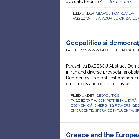
atacurile teroriste”. …
[Read more...]
FILED UNDER:
GEOPOLITICA REVIEW
TAGGED WITH:
ATACURILE
,
CRIZA
,
EU
Geopolitica şi democraţ
BY HTTPS://WWW.GEOPOLITIC.RO/AUT
Paraschiva BĂDESCU Abstract. Democr
înfruntând diverse provocări şi obsta
Democracy, as a political phenomen
challenges and obstacles, as well …
FILED UNDER:
GEOPOLITICS
TAGGED WITH:
COMPETIŢIE MILITARĂ
,
ECONOMICĂ
,
EMERGING POWERS
,
GEO
EMERGENTE
,
SFERĂ DE INFLUENŢĂ
,
S
Greece and the Europea