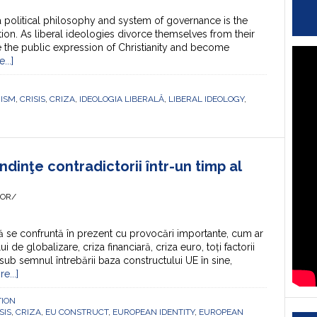
 political philosophy and system of governance is the
tion. As liberal ideologies divorce themselves from their
ce the public expression of Christianity and become
...]
NISM
,
CRISIS
,
CRIZA
,
IDEOLOGIA LIBERALĂ
,
LIBERAL IDEOLOGY
,
inţe contradictorii într-un timp al
HOR/
e confruntă în prezent cu provocări importante, cum ar
 de globalizare, criza financiară, criza euro, toți factorii
ub semnul întrebării baza constructului UE în sine,
e...]
TION
SIS
,
CRIZA
,
EU CONSTRUCT
,
EUROPEAN IDENTITY
,
EUROPEAN