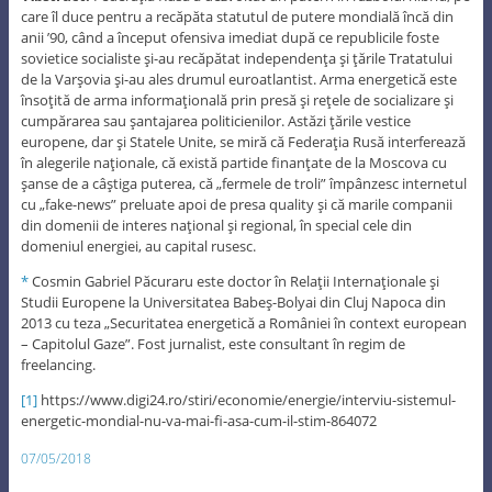
care îl duce pentru a recăpăta statutul de putere mondială încă din
anii ’90, când a început ofensiva imediat după ce republicile foste
sovietice socialiste şi-au recăpătat independenţa şi ţările Tratatului
de la Varşovia şi-au ales drumul euroatlantist. Arma energetică este
însoţită de arma informaţională prin presă şi reţele de socializare şi
cumpărarea sau şantajarea politicienilor. Astăzi ţările vestice
europene, dar şi Statele Unite, se miră că Federaţia Rusă interferează
în alegerile naţionale, că există partide finanţate de la Moscova cu
şanse de a câştiga puterea, că „fermele de troli” împânzesc internetul
cu „fake-news” preluate apoi de presa quality şi că marile companii
din domenii de interes naţional şi regional, în special cele din
domeniul energiei, au capital rusesc.
*
Cosmin Gabriel Păcuraru este doctor în Relaţii Internaţionale şi
Studii Europene la Universitatea Babeş-Bolyai din Cluj Napoca din
2013 cu teza „Securitatea energetică a României în context european
– Capitolul Gaze”. Fost jurnalist, este consultant în regim de
freelancing.
[1]
https://www.digi24.ro/stiri/economie/energie/interviu-sistemul-
energetic-mondial-nu-va-mai-fi-asa-cum-il-stim-864072
07/05/2018