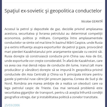
Spaţiul ex-sovietic şi geopolitica conductelor
Nicolae GEANTĂ
Accesul la petrol şi depozitele de gaz, deciziile privind amplasarea
acestora, securitatea şi livrarea petrolului au determinat competiţii
economice, politice şi militare. Competiţia între amplasamentele
conductelor se simte cel mai bine în bazinul Mării Caspice, unde Rusia
şi-a extins influenţa asupra exporturilor de petrol şi gaze, provocând
mari pierderi Kazakhstanului prin aranjamente speciale cu vecinii săi.
Rusia doreşte să construiască conducte prin China sau Asia de Est,
unde exporturile vor creşte considerabil. În afară de Kazakhstan, care
va avea cea mai densă reţea de conducte din lume, Iranul (alt mare
producător şi vânzător) doreşte să se impună în geopolitica privind
conductele din Asia Centrală şi China va fi principala intrare pentru
gazele şi petrolul ruse către ţări precum Japonia, Coreea de Sud şi de
Nord. România are marea ambiţie de a realiza un oleoduct care va
lega petrolul caspic de Trieste. Cea mai serioasă problemă este
securitatea giganţilor de transport, pentru că aceştia înfruntă condiţii
geografice vitrege, dar şi instabilitatea politică a zonelor tranzitate.
25/03/2006