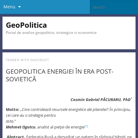
Menu
GeoPolitica
Portal de analize geopolitice, strategice si economice
TAGGED WITH
GAZODUCT
GEOPOLITICA ENERGIEI ÎN ERA POST-
SOVIETICĂ
Cosmin Gabriel P
ĂCURARU, PhD
*
Motto:
„Cine controlează resursele energetice ale planetei? În principiu,
cei care au o strategie pentru
asta.”
Mehmet Ogutcu
, analist al pieţei de energie
[1]
Abstract.
Federaţia Rusă a dezvoltat un patern în războiul hibrid, pe