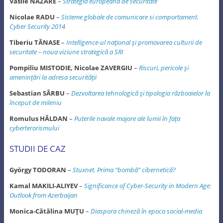
Vasile NAZARE
–
Strategia europeană de securitate
Nicolae RADU
–
Sisteme globale de comunicare si comportament.
Cyber Security 2014
Tiberiu TĂNASE
–
Intelligence-ul naţional şi promovarea culturii de
securitate – noua viziune strategică a SRI
Pompiliu MISTODIE, Nicolae ZAVERGIU
–
Riscuri, pericole şi
ameninţări la adresa securităţii
Sebastian SÂRBU
–
Dezvoltarea tehnologică şi tipologia războaielor la
început de mileniu
Romulus HÂLDAN
–
Puterile navale majore ale lumii în faţa
cyberterorismului
STUDII DE CAZ
György TODORAN
–
Stuxnet. Prima “bombă” cibernetică?
Kamal MAKILI-ALIYEV
–
Significance of Cyber-Security in Modern Age:
Outlook from Azerbaijan
Monica-Cătălina MUŢU
–
Diaspora chineză în epoca social-media