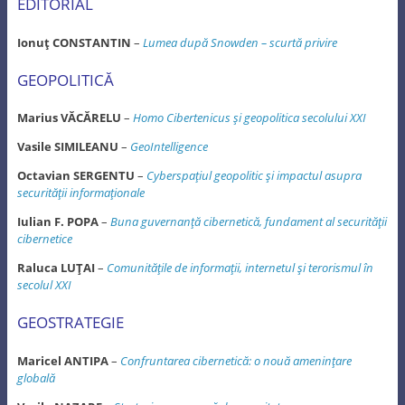
EDITORIAL
Ionuţ CONSTANTIN
–
Lumea după Snowden – scurtă privire
GEOPOLITICĂ
Marius VĂCĂRELU
–
Homo Cibertenicus şi geopolitica secolului XXI
Vasile SIMILEANU
–
GeoIntelligence
Octavian SERGENTU
–
Cyberspaţiul geopolitic şi impactul asupra
securităţii informaţionale
Iulian F. POPA
–
Buna guvernanţă cibernetică, fundament al securităţii
cibernetice
Raluca LUŢAI
–
Comunităţile de informaţii, internetul şi terorismul în
secolul XXI
GEOSTRATEGIE
Maricel ANTIPA
–
Confruntarea cibernetică: o nouă ameninţare
globală