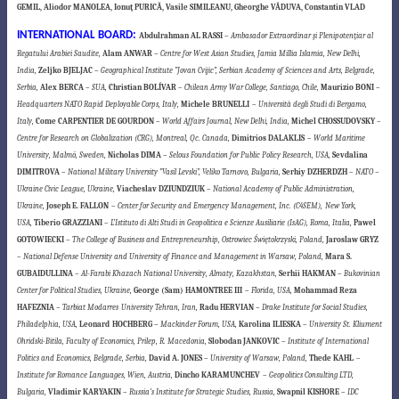
GEMIL,
Aliodor MANOLEA,
Ionuţ PURICĂ,
Vasile SIMILEANU,
Gheorghe VĂDUVA,
Constantin VLAD
INTERNATIONAL BOARD:
Abdulrahman AL RASSI
–
Ambasador Extraordinar şi Plenipotenţiar al
Regatului Arabiei Saudite,
Alam ANWAR
–
Centre for West Asian Studies, Jamia Millia Islamia, New Delhi,
India,
Zeljko BJELJAC
–
Geographical Institute ”Jovan Cvijic”, Serbian Academy of Sciences and Arts, Belgrade,
Serbia,
Alex BERCA
–
SUA,
Christian BOLÍVAR
–
Chilean Army War College, Santiago, Chile,
Maurizio BONI
–
Headquarters NATO Rapid Deployable Corps, Italy,
Michele BRUNELLI
–
Università degli Studi di Bergamo,
Italy,
Come CARPENTIER DE GOURDON
–
World Affairs Journal, New Delhi, India,
Michel CHOSSUDOVSKY
–
Centre for Research on Globalization (CRG), Montreal, Qc. Canada,
Dimitrios DALAKLIS
–
World Maritime
University, Malmö, Sweden,
Nicholas DIMA
–
Selous Foundation for Public Policy Research, USA,
Sevdalina
DIMITROVA
–
National Military University ”Vasil Levski”, Veliko Tarnovo, Bulgaria,
Serhiy DZHERDZH
–
NATO –
Ukraine Civic League, Ukraine,
Viacheslav
DZIUNDZIUK
–
National Academy of Public Administration,
Ukraine,
Joseph E. FALLON
–
Center for Security and Emergency Management, Inc. (C4SEM),
New York,
USA,
Tiberio GRAZZIANI
–
L’Istituto di Alti Studi in Geopolitica e Scienze Ausiliarie (IsAG), Roma, Italia,
Pawel
GOTOWIECKI
–
The College of Business and Entrepreneurship, Ostrowiec Świętokrzyski, Poland,
Jaroslaw GRYZ
–
National Defense University and University of Finance and Management in Warsaw, Poland,
Mara S.
GUBAIDULLINA
–
Al-Farabi Khazach National University, Almaty, Kazakhstan,
Serhii HAKMAN
–
Bukovinian
Center for Political Studies, Ukraine,
George (Sam) HAMONTREE III
–
Florida, USA,
Mohammad Reza
HAFEZNIA
– Tarbiat Modarres
University Tehran, Iran,
Radu HERVIAN
–
Drake Institute for Social Studies,
Philadelphia, USA,
Leonard
HOCHBERG
–
Mackinder Forum, USA,
Karolina ILIESKA
–
University St. Kliument
Ohridski-Bitila, Faculty of Economics, Prilep, R. Macedonia,
Slobodan JANKOVIC
–
Institute of International
Politics and Economics, Belgrade, Serbia,
David A. JONES
–
University of Warsaw, Poland,
Thede KAHL
–
Institute for Romance Languages, Wien, Austria,
Dincho KARAMUNCHEV
–
Geopolitics Consulting LTD,
Bulgaria,
Vladimir KARYAKIN
–
Russia’s Institute for Strategic Studies, Russia,
Swapnil KISHORE
–
IDC