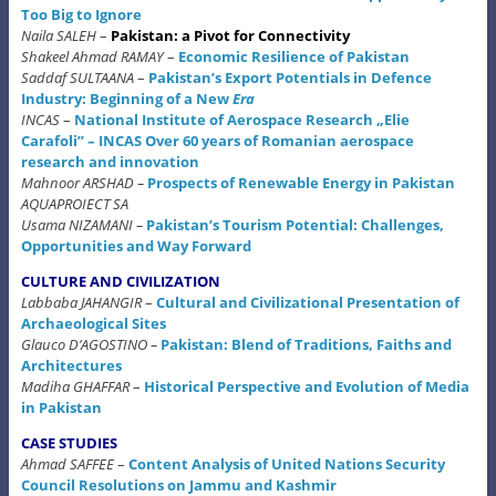
Too Big to Ignore
Naila SALEH
–
P
akistan: a Pivot
for Connectivity
Shakeel Ahmad RAMAY
–
Economic Resilience of Pakistan
Saddaf SULTAANA
–
Pakistan’s Export Potentials in Defence
Industry: Beginning of a New
Era
INCAS
–
National Institute of Aerospace Research „Elie
Carafoli” – INCAS Over 60 years of Romanian aerospace
research and innovation
Mahnoor ARSHAD –
Prospects of Renewable Energy in Pakistan
AQUAPROIECT SA
Usama NIZAMANI –
Pakistan’s Tourism Potential: Challenges,
Opportunities and Way Forward
CULTURE AND CIVILIZATION
Labbaba JAHANGIR
–
Cultural and Civilizational Presentation of
Archaeological Sites
Glauco D’AGOSTINO –
Pakistan: Blend of Traditions, Faiths and
Architectures
Madiha GHAFFAR
–
Historical Perspective and Evolution of Media
in Pakistan
CASE STUDIES
Ahmad SAFFEE
–
Content Analysis of United Nations Security
Council Resolutions on Jammu and Kashmir