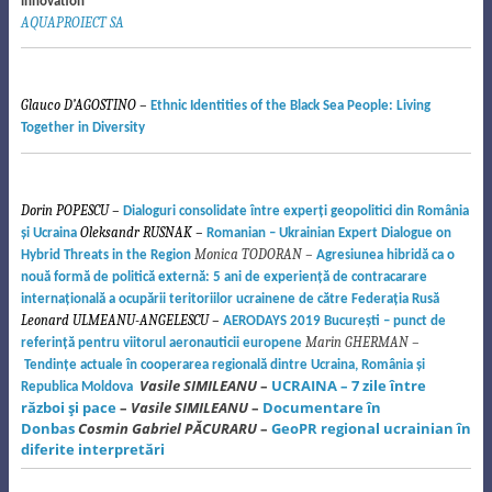
innovation
AQUAPROIECT SA
Glauco D’AGOSTINO –
Ethnic Identities of the Black Sea People: Living
Together in Diversity
Dorin POPESCU –
Dialoguri consolidate între experţi geopolitici din România
Oleksandr RUSNAK –
şi Ucraina
Romanian – Ukrainian Expert Dialogue on
Monica TODORAN –
Hybrid Threats in the Region
Agresiunea hibridă ca o
nouă formă de politică externă: 5 ani de experienţă de contracarare
internaţională a ocupării teritoriilor ucrainene de către Federaţia Rusă
Leonard ULMEANU-ANGELESCU –
AERODAYS 2019 Bucureşti – punct de
Marin GHERMAN –
referinţă pentru viitorul aeronauticii europene
Tendinţe actuale în cooperarea regională dintre Ucraina, România şi
Vasile SIMILEANU
–
UCRAINA – 7 zile între
Republica Moldova
război şi pace
–
Vasile
SIMILEANU
–
Documentare în
Donbas
Cosmin Gabriel PĂCURARU
–
GeoPR regional ucrainian în
diferite interpretări