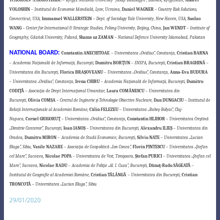
TCHOROEV
(
CHOROTEGIN
)
–
Kyrgyz National University ”Jusup Balasagyn”, Bishkek, Kyrgyzstan,
Andrei
VOLOSHIN
–
Institutul de Economie Mondială, Lyov, Ucraina,
Daniel WAGNER
–
Country Risk Solutions,
Connecticut, USA,
Immanuel WALLERSTEIN
–
Dept. of Sociology
Yale University
, New Haven, USA,
Suolao
WANG
–
Center for International & Strategic Studies, Peking University, Beijing, China,
Jan WENDT
–
Institute of
Geography, Gdańsk University, Poland,
Shams uz ZAMAN
–
National Defence University Islamabad, Pakistan
NATIONAL BOARD:
Constantin
ANECHITOAE
–
Universitatea „Ovidius”, Constanţa,
Cristian BARNA
–
Academia Naţională de
Informaţii, Bucureşti,
Dumitru BORŢUN
–
SNSPA, Bucureşti,
Cristian BRAGHINĂ
–
Universitatea din Bucureşti,
Florica BRAŞOVEANU
–
Universitatea „Ovidius”, Constanţa,
Anna-Eva BUDURA
–
Universitatea „Ovidius”, Constanţa,
Irena CHIRU
–
Academia Naţională de
Informaţii, Bucureşti,
Dumitru
CODIŢĂ
–
Asociaţia de Drept Internaţional Umanitar,
Laura COMĂNESCU
–
Universitatea din
Bucureşti,
Olivia COMŞA
–
Centrul de Inginerie
şi
Tehnologie Obiective Nucleare,
Dan DUNGACIU
–
Institutul de
Relaţii Internaţionale al Academiei Române,
Călin FELEZEU
–
Universitatea „Babeş-Bolyai”, Cluj-
Napoca,
Cornel GRIGORUŢ
–
Universitatea „Ovidius”, Constanţa,
Constantin HLIHOR
–
Universitatea Creştină
„Dimitrie Cantemir”, Bucureşti,
Ioan IANOŞ
–
Universitatea din Bucureşti,
Alexandru ILIEŞ
–
Universitatea din
Oradea,
Dumitru MIRON
–
Academia de Studii Economice, Bucureşti,
Silviu NATE
–
Universitatea „Lucian
Blaga”, Sibiu,
Vasile NAZARE
–
Asociaţia de Geopolitică „Ion Conea”,
Florin PINTESCU
–
Universitatea „Ştefan
cel Mare”, Suceava,
Nicolae POPA
–
Universitatea de Vest, Timişoara,
Ştefan PURICI
–
Universitatea „Ştefan cel
Mare”, Suceava,
Nicolae RADU
–
Academia de Poliţie „Al. I. Cuza”, Bucureşti,
Dănuţ-Radu SĂGEATĂ
–
Institutul de Geografie al Academiei Române,
Cristian TĂLÂNGĂ
–
Universitatea din Bucureşti,
Cristian
TRONCOTĂ
–
Universitatea „Lucian Blaga”, Sibiu
29/01/2020