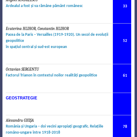
Ardealul a fost
ş
i va r
ă
mâne p
ă
mânt românesc
33
Ecaterina HLIHOR, Constantin HLIHOR
.
Pacea de la Paris – Versailles (1919-1920). Un secol de evoluţii
geopolitice
52
în spaţiul central şi sud-est european
Octavian SERGENTU
.
Factorul Trianon în contextul noilor realit
ăţ
i geopolitice
61
GEOSTRATEGIE
Alexandru GHIŞA
.
România şi Ungaria – doi vecini apropiaţi geografic
.
Relaţiile
78
româno-ungare între 1918-2018