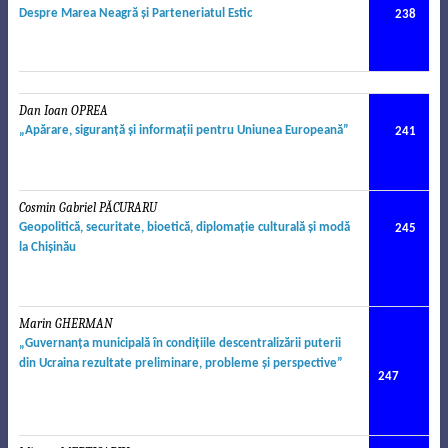
Despre Marea Neagr
ă
ş
i Parteneriatul Estic
238
Dan Ioan OPREA
„Ap
ă
rare, siguran
ţă
ş
i informa
ţ
ii pentru Uniunea European
ă”
241
Cosmin Gabriel PĂCURARU
.
Geopolitic
ă
, securitate, bioetic
ă
, diploma
ţ
ie cultural
ă
ş
i mod
ă
245
la Chi
ş
in
ă
u
Marin GHERMAN
.
„Guvernan
ţ
a municipal
ă
în condi
ţ
iile descentraliz
ă
rii puterii
din Ucraina rezultate preliminare, probleme
ş
i perspective”
247