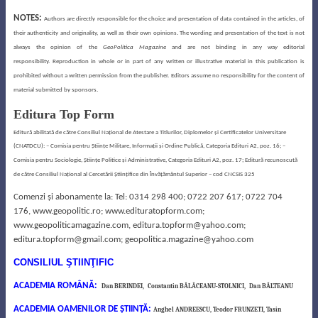
NOTES:
Authors are directly responsible for the choice and presentation of data contained in the articles, of
their authenticity and originality, as well as their own opinions. The wording and presentation of the text is not
always the opinion of the
GeoPolitica Magazine
and are not binding in any way editorial
responsibility.
Reproduction in whole or in part of any written or illustrative material in this publication is
prohibited without a written permission from the publisher.
Editors assume no responsibility for the content of
material submitted by sponsors.
Editura Top Form
Editură abilitată de către Consiliul Naţional de Atestare a Titlurilor, Diplomelor şi Certificatelor Universitare
(CNATDCU): – Comisia pentru Ştiinţe Militare, Informaţii şi Ordine Publică, Categoria Edituri A2, poz. 16;
–
Comisia pentru Sociologie, Ştiinţe Politice şi Administrative, Categoria Edituri A2, poz. 17;
Editură recunoscută
de către Consiliul Naţional al Cercetării Ştiinţifice din Învăţământul Superior – cod CNCSIS 325
Comenzi şi abonamente la:
Tel: 0314 298 400; 0722 207 617; 0722 704
176,
www.geopolitic.ro; www.edituratopform.com;
www.geopoliticamagazine.com, editura.topform@yahoo.com;
editura.topform@gmail.com; geopolitica.magazine@yahoo.com
CONSILIUL ŞTIINŢIFIC
ACADEMIA ROMÂNĂ:
Dan BERINDEI,
Constantin BĂLĂCEANU-STOLNICI,
Dan BĂLTEANU
ACADEMIA OAMENILOR DE ŞTIINŢĂ:
Anghel ANDREESCU,
Teodor FRUNZETI,
Tasin