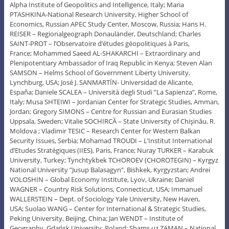
Alpha Institute of Geopolitics and Intelligence, Italy; Maria
PTASHKINA-National Research University, Higher School of
Economics, Russian APEC Study Center, Moscow, Russia; Hans H.
REISER – Regionalgeograph Donauländer, Deutschland; Charles
SAINT-PROT – l’Observatoire d’études géopolitiques à Paris,
France; Mohammed Saeed AL-SHAKARCHI – Extraordinary and
Plenipotentiary Ambassador of Iraq Republic in Kenya; Steven Alan
SAMSON – Helms School of Government Liberty University,
Lynchburg, USA; José J. SANMARTÍN- Universidad de Alicante,
España; Daniele SCALEA – Università degli Studi ”La Sapienza”, Rome,
Italy; Musa SHTEIWI – Jordanian Center for Strategic Studies, Amman,
Jordan; Gregory SIMONS – Centre for Russian and Eurasian Studies
Uppsala, Sweden; Vitalie SOCHIRCĂ – State University of Chişinău, R.
Moldova ; Vladimir TESIC – Research Center for Western Balkan
Security Issues, Serbia; Mohamad TROUDI – L’Institut International
d’Etudes Stratégiques (IIES), Paris, France; Nuray TURKER – Karabuk
University, Turkey; Tynchtykbek TCHOROEV (CHOROTEGIN) – Kyrgyz
National University ”Jusup Balasagyn”, Bishkek, Kyrgyzstan; Andrei
VOLOSHIN – Global Economy Institute, Lyov, Ukraine; Daniel
WAGNER – Country Risk Solutions, Connecticut, USA; Immanuel
WALLERSTEIN – Dept. of Sociology Yale University, New Haven,
USA; Suolao WANG – Center for International & Strategic Studies,
Peking University, Beijing, China; Jan WENDT – Institute of
Geography, Gdańsk University, Poland; Shams uz ZAMAN – National