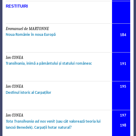
RESTITUIRI
Emmanuel de MARTONNE
.
Noua Românie în noua Europă
184
Ion CONEA
.
Transilvania, inimă a pământului şi statului românesc
191
Ion CONEA
195
Destinul istoric al Carpaţilor
Ion CONEA
197
Tota Transilvania ad nos venit
(sau cât valorează teoria lui
198
Iancsó Benedek). C
arpa
ţ
ii hotar natural?