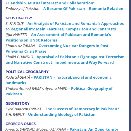
Friendship, Mutual Interest and Collaboration
”
Embassy of Pakistan
–
A Resume Of Pakistan – Romania Relation
GEOSTRATEGY
S. RAFIQUE
–
An Analysis of Pakistan and Romania’s Approaches
to Regionalism: Main Features, Comparison and Contrasts
Iffat NAHEED
–
An Assessment of Pakistan and Romania’s
Positions on UNSC Reforms
Shams uz ZAMAN
–
Overcoming Nuclear Dangers in Post
Pulwama Crisis Phase
Khalid CHANDIO –
Appraisal of Pakistan’s Fight against Terrorism
and Narrative Construct:
Impediments and Way Forward
POLITICAL GEOGRAPHY
Radu SĂGEATĂ
–
PAKISTAN – natural, social and economic
landmarks
Shakeel Ahmad RAMAY, Ayesha MAJID –
Political Geography of
Pakistan
GEOHISTORY
Syed Nadeem FARHAT
–
The Success of Democracy in Pakistan?
S.H. RAJPUT
–
Understanding Ideology of Pakistan
GEOECONOMICS
Amna S. SANDHU, Mobeen ALI KHAN
–
Pakistan: An Opportunity