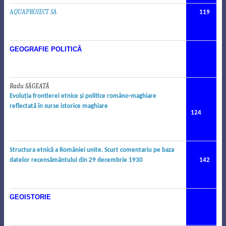
AQUAPROIECT SA
119
GEOGRAFIE POLITIC
Ă
Radu SĂGEATĂ
.
Evoluţia frontierei etnice şi politice româno-maghiare
reflectată în surse istorice maghiare
124
.
Structura etnică a României unite. Scurt comentariu pe baza
datelor recensământului din 29 decembrie 1930
142
GEOISTORIE