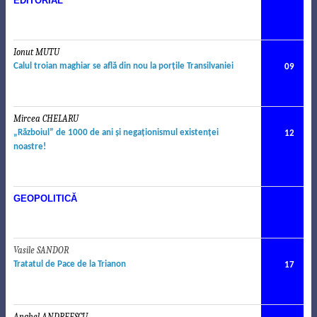
EDITORIAL
Ionut MUTU
.
Calul troian maghiar se afl
ă
din nou la por
ţ
ile Transilvaniei
09
Mircea CHELARU
.
„Războiul” de 1000 de ani şi negaţionismul existenţei
12
noastre!
GEOPOLITIC
Ă
Vasile SANDOR
.
Tratatul de Pace de la Trianon
17
Anghel ANDREESCU
.