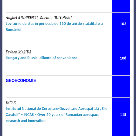
Anghel ANDREESCU, Valentin DULGHERU
.
Loviturile de stat în perioada de 160 de ani de statalitate a
103
României
Yevhen MAHDA
.
Hungary and Russia: alliance of convenience
108
GEOECONOMIE
INCAS
.
Institutul Naţional de Cercetare-Dezvoltare Aerospaţială „Elie
Carafoli” – INCAS
–
Over 60 years of Romanian aero
space
115
research and innovation