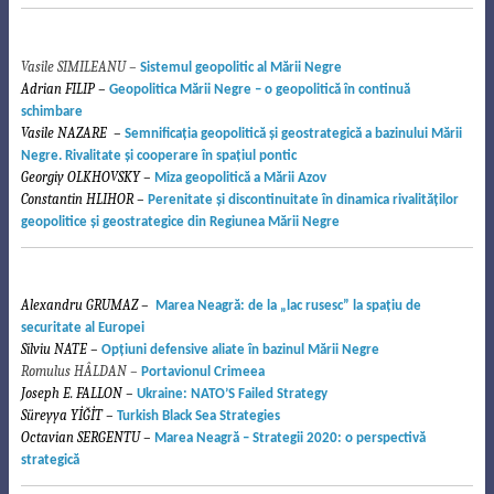
Vasile SIMILEANU –
Sistemul geopolitic al Mării Negre
Adrian FILIP –
Geopolitica Mării Negre – o geopolitică în continuă
schimbare
Vasile NAZARE –
Semnificaţia geopolitică şi geostrategică a bazinului Mării
Negre. Rivalitate şi cooperare în spaţiul pontic
Georgiy OLKHOVSKY –
Miza geopolitică a Mării Azov
Constantin HLIHOR –
Perenitate şi discontinuitate în dinamica rivalităţilor
geopolitice şi geostrategice din Regiunea Mării Negre
9
Alexandru GRUMAZ –
Marea Neagră: de la „lac rusesc” la spaţiu de
securitate al Europei
Silviu NATE –
Opţiuni defensive aliate în bazinul Mării Negre
Romulus HÂLDAN –
Portavionul Crimeea
Joseph E. FALLON –
Ukraine: NATO’S Failed Strategy
Süreyya YİĞİT –
Turkish Black Sea Strategies
Octavian SERGENTU –
Marea Neagră – Strategii 2020: o perspectivă
strategică