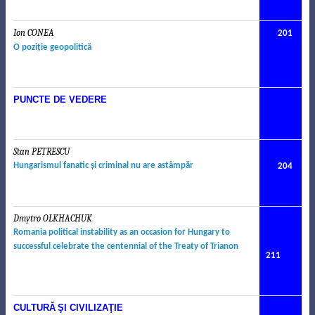
Ion CONEA
201
O poziţie geopolitică
PUNCTE DE VEDERE
Stan PETRESCU
.
Hungarismul fanatic
ş
i criminal nu are astâmp
ă
r
204
Dmytro OLKHACHUK
.
Romania political instability as an occasion for Hungary to
successful celebrate the centennial of the Treaty of Trianon
211
CULTUR
Ă
Ş
I CIVILIZA
Ţ
IE