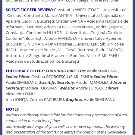
SCIENTIFIC PEER REVIEW:
Constantin ANECHITOAE – Universitatea
„Ovidius”, Constanţa; Maricel ANTIPA – Universitatea Naţională de
Apărare „Carol I”, Bucureşti; Cristian BARNA – Academia Naţională de
Informaţii, Bucureşti; Adrian FILIP – Universitatea „Andrei Şaguna”,
Constanţa; Constantin HLIHOR – Universitatea Creştină „Dimitrie
Cantemir”, Bucureşti; Aliodor MANOLEA – Universitatea Hyperion,
Bucureşti; Silviu NATE – Universitatea „Lucian Blaga”, Sibiu; Nicolae
RADU – Academia de Poliţie „Al. I. Cuza”, Bucureşti; Radu SĂGEATĂ –
Institutul de Geografie al Academiei Române; Vasile SIMILEANU –
Academia de Studii Economice, Bucureşti
EDITORIAL COLLEGE:
FOUNDING DIRECTOR
: Vasile SIMILEANU;
Senior Editor
: Cristina GEORGESCU (SIMILEANU);
Senior Editor
:
Vasile SIMILEANU;
Scientific Secretary
: Aliodor MANOLEA;
Editorial
Secretary
: Monica TODORAN;
Website
: Andrei ŢURCAN;
Editors
:
Alexandru DINU
Irina IONIŢĂ; Cosmin PĂCURARU;
Graphics
: Vasile SIMILEANU
NOTES
Authors are directly responsible for the choice and presentation of data
contained in the articles, of their
authenticity and originality, as well as their own opinions. The wording
and presentation of the text is not always the opinion of the GeoPolitica