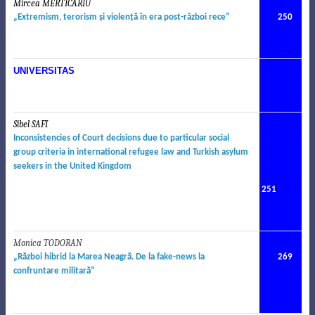
Mircea MERTICARIU
„Extremism, terorism şi violenţă în era post-război rece”
250
UNIVERSITAS
Sibel SAFI
.
Inconsistencies of Court decisions due to particular social
group criteria in international refugee law and Turkish asylum
seekers in the United Kingdom
251
Monica TODORAN
„R
ă
zboi hibrid la Marea Neagr
ă
. De la fake-news la
269
confruntare militar
ă”