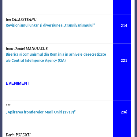
Ion CALAFETEANU
.
Revizionismul ungar şi diversiunea „transilvanismului”
214
Ioan-Daniel MANOLACHE
.
Biseri
ca şi comunismul din România în arhivele desecretizate
ale Central Intelligence Agency (CIA)
221
EVENIMENT
***
„Apărarea frontierelor Marii Uniri (1919)”
236
Dorin POPESCU