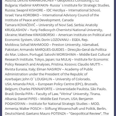
Austria; Dincho KARAMUNCHEV – Geopolitics Consulting LTD,
Bulgaria; Vladimir KARYAKIN- Russia`s Institute for Strategic Studies,
Russia; Swapnil KISHORE – IDC Herzliya – International School,
Israel; Yana KOROBKO – International Advisory Council of the
Institute of Peace and Development, Canada
Tamara KOVAČEVIČ – University of Novi Sad, Serbia; Anatoliy
KRUGLASHOV – Yuriy Fedkovych Chernivtsi National University,
Ukraine; Matthew KWASIBORSKI – American Institute on Political and
Economic System, USA; Dorin LOZOVANU – EGEA, Rep.
Moldova; Sohail MAHMOOD – Preston University, Islamabad,
Pakistan; Armando MARQUES-GUEDES – Direcção-Geral da Política
do Mar, Lisbon, Portugal; Satoshi MORISHIMA – Middle East Cultural
Research Institute, Tokyo, Japan; Isa MULAJ – Institute for Economic
Policy Research and Analyses, Pristina, Kosovo; Claudio MUTTI –
Rivista Eurasia, Italy; Elman NASIROV – Academy of Public
Administration under the President of the Republic of
Azerbaijan; John O`LOUGHLIN – University of Colorado,
USA; Amanda PAUL – European Policy Centre (EPC), Brussels,
Belgium; Charles PENNAFORTE – Universidade Paulista, São Paulo,
Brasil; Donila PIPA – Faculty of Law, ”Vitrina” University, Tirana,
Albania; Daniel PIPES – Middle East Forum, USA; Benjamin
POGHOSYAN – Institute for National Strategic Studies – MOD,
Armenia; Walter POSCH – Stiftung Wissenschaft und Politik, Berlin,
Deutschland; Gaetano Mauro POTENZA – ”Geopolitical Review”, The