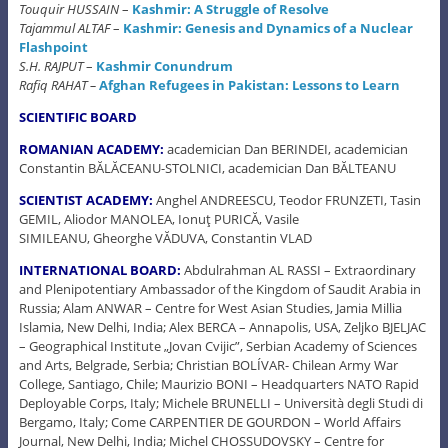
Touquir HUSSAIN
–
Kashmir: A Struggle of Resolve
Tajammul ALTAF
–
Kashmir: Genesis and Dynamics of a Nuclear
Flashpoint
S.H. RAJPUT
–
Kashmir Conundrum
Rafiq RAHAT –
Afghan Refugees in Pakistan: Lessons to Learn
SCIENTIFIC BOARD
ROMANIAN ACADEMY:
academician Dan BERINDEI, academician
Constantin BĂLĂCEANU-STOLNICI, academician Dan BĂLTEANU
SCIENTIST ACADEMY:
Anghel ANDREESCU, Teodor FRUNZETI, Tasin
GEMIL, Aliodor MANOLEA, Ionuţ PURICĂ, Vasile
SIMILEANU, Gheorghe VĂDUVA, Constantin VLAD
INTERNATIONAL BOARD:
Abdulrahman AL RASSI – Extraordinary
and Plenipotentiary Ambassador of the Kingdom of Saudit Arabia in
Russia; Alam ANWAR – Centre for West Asian Studies, Jamia Millia
Islamia, New Delhi, India; Alex BERCA – Annapolis, USA, Zeljko BJELJAC
– Geographical Institute „Jovan Cvijic”, Serbian Academy of Sciences
and Arts, Belgrade, Serbia; Christian BOLÍVAR- Chilean Army War
College, Santiago, Chile; Maurizio BONI – Headquarters NATO Rapid
Deployable Corps, Italy; Michele BRUNELLI – Università degli Studi di
Bergamo, Italy; Come CARPENTIER DE GOURDON – World Affairs
Journal, New Delhi, India; Michel CHOSSUDOVSKY – Centre for