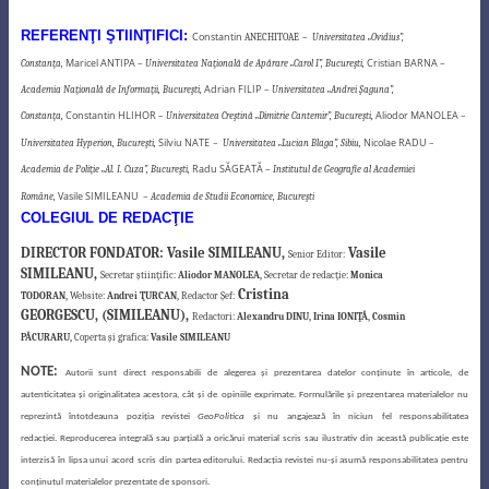
REFERENŢI ŞTIINŢIFICI:
Constantin
ANECHITOAE
–
Universitatea „Ovidius”,
Maricel ANTIPA
Cristian BARNA
Constanţa,
–
Universitatea Naţională de Apărare „Carol I”
, Bucureşti,
–
Adrian FILIP
Academia Naţională de Informaţii, Bucureşti,
– Universitatea „Andrei
Ş
aguna”,
Constantin HLIHOR
Aliodor MANOLEA
Constanţa,
–
Universitatea Creştină „Dimitrie Cantemir”, Bucureşti,
–
Silviu NATE
Nicolae RADU
Universitatea Hyperion, Bucureşti,
–
Universitatea „Lucian Blaga”, Sibiu,
–
Radu SĂGEATĂ
Academia de Poliţie „Al. I. Cuza”, Bucureşti,
–
Institutul de Geografie al Academiei
Vasile SIMILEANU
Române,
–
Academia de Studii Economice, Bucureşti
COLEGIUL DE REDACŢIE
DIRECTOR FONDATOR:
Vasile SIMILEANU,
Vasile
Senior Editor:
SIMILEANU,
Secretar ştiinţific:
Aliodor MANOLEA,
Secretar de redacţie:
Monica
Cristina
TODORAN,
Website:
Andrei ŢURCAN,
Redactor Şef:
GEORGESCU,
(
SIMILEANU),
Redactori:
Alexandru DINU,
Irina IONIŢĂ,
Cosmin
PĂCURARU,
Coperta şi grafica:
Vasile SIMILEANU
NOTE:
Autorii sunt direct responsabili de alegerea şi prezentarea datelor conţinute în articole, de
autenticitatea şi originalitatea acestora, cât şi de opiniile exprimate. Formulările şi prezentarea materialelor nu
reprezintă întotdeauna poziţia revistei
GeoPolitica
şi nu angajează în niciun fel responsabilitatea
redacţiei.
Reproducerea integrală sau parţială a oricărui material scris sau ilustrativ din această publicaţie este
interzisă în lipsa unui acord scris din partea editorului.
Redacţia revistei nu-şi asumă responsabilitatea pentru
conţinutul materialelor prezentate de sponsori.