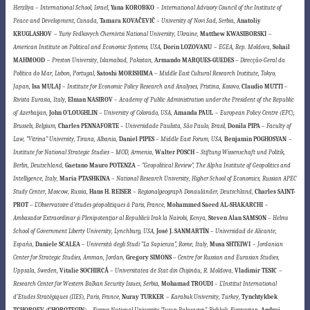
Herzliya – International School, Israel,
Yana KOROBKO
–
International Advisory Council of the Institute of
Peace and Development, Canada,
Tamara KOVAČEVIČ
–
University of Novi Sad, Serbia,
Anatoliy
KRUGLASHOV
–
Yuriy Fedkovych Chernivtsi
National University, Ukraine,
Matthew KWASIBORSKI
–
American Institute on Political and Economic Systems, USA,
Dorin LOZOVANU
–
EGEA, Rep. Moldova,
Sohail
MAHMOOD
–
Preston University, Islamabad, Pakistan,
Armando MARQUES-GUEDES
–
Direcção-Geral da
Política do Mar, Lisbon, Portugal,
Satoshi MORISHIMA
–
Middle East Cultural Research Institute, Tokyo,
Japan,
Isa MULAJ
–
Institute for Economic Policy Research and Analyses, Pristina, Kosovo,
Claudio MUTTI
–
Rivista Eurasia, Italy,
Elman NASIROV
–
Academy of Public Administration under the President of the Republic
of Azerbaijan,
John O’LOUGHLIN
–
University of Colorado, USA,
Amanda PAUL
–
European Policy Centre (EPC),
Brussels
,
Belgium,
Charles PENNAFORTE
–
Universidade Paulista, São Paulo, Brasil,
Donila PIPA
–
Faculty of
Law, ”Vitrina” University, Tirana, Albania,
Daniel PIPES
–
Middle East Forum, USA,
Benjamin POGHOSYAN
–
Institute for National Strategic Studies – MOD, Armenia,
Walter POSCH
–
Stiftung Wissenschaft und Politik,
Berlin,
Deutschland,
Gaetano Mauro POTENZA
– ”Geopolitical Review”, The Alpha Institute of Geopolitics and
Intelligence, Italy,
Maria PTASHKINA
–
National Research University, Higher School of Economics, Russian APEC
Study Center, Moscow, Russia,
Hans H. REISER
–
Regionalgeograph Donauländer,
Deutschland,
Charles SAINT-
PROT
–
L’Observatoire d’études géopolitiques à Paris, France,
Mohammed Saeed AL-SHAKARCHI
–
Ambasador Extraordinar şi Plenipotenţiar al Republicii Irak la Nairobi, Kenya,
Steven Alan SAMSON
–
Helms
School of Government Liberty University, Lynchburg, USA,
José J. SANMARTÍN
–
Universidad de Alicante,
España,
Daniele SCALEA
–
Università degli Studi ”La Sapienza”, Rome, Italy,
Musa SHTEIWI
–
Jordanian
Center for Strategic Studies, Amman, Jordan,
Gregory SIMONS
–
Centre for Russian and Eurasian Studies,
Uppsala, Sweden,
Vitalie SOCHIRCĂ
–
Universitatea de Stat din Chişinău, R. Moldova,
Vladimir TESIC
–
Research Center for Western Balkan Security Issues, Serbia,
Mohamad TROUDI
–
L’Institut International
d’Etudes Stratégiques (IIES), Paris, France,
Nuray TURKER
–
Karabuk University, Turkey,
Tynchtykbek