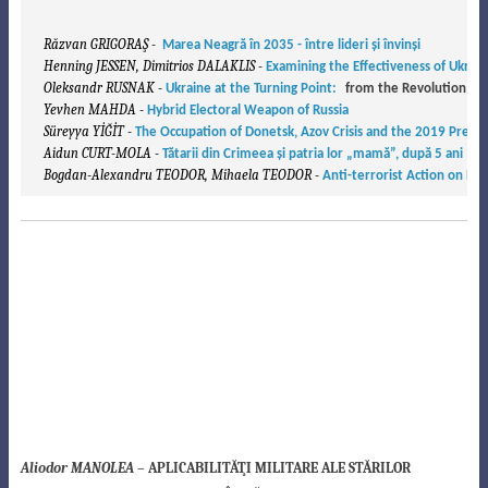
Răzvan GRIGORAŞ -  
Marea Neagră în 2035 - între lideri şi învinşi
Henning JESSEN, Dimitrios DALAKLIS - 
Examining the Effectiveness of Ukrai
Oleksandr RUSNAK - 
Ukraine at the Turning Point:
Yevhen MAHDA - 
Hybrid Electoral Weapon of Russia
Süreyya YİĞİT - 
The Occupation of Donetsk, Azov Crisis and the 2019 Preside
Aidun CURT-MOLA - 
Tătarii din Crimeea şi patria lor „mamă”, după 5 ani
Bogdan-Alexandru TEODOR, Mihaela TEODOR - 
Anti-terrorist Action on Boa
Aliodor MANOLEA –
APLICABILITĂŢI MILITARE ALE STĂRILOR
AMPLIFICATE ALE CONŞTIINŢEI ÎN RĂZBOIUL TRANSPERSONAL
Editura Top Form, Bucureşti, 2019
Tematica prezentată în această lucrare este atât una aflată la graniţa între
ştiinţele militare şi psihologie, cât şi una aflată la graniţele cunoaşterii
ştiinţifice. Domeniul necesită serioase preocu-pări pentru delimitarea
conceptelor şi pentru susţinerea lor cu date obiective obţinute cu metode
ştiinţifice, care permit verificarea afirmaţiilor. Lucrarea este rodul multor