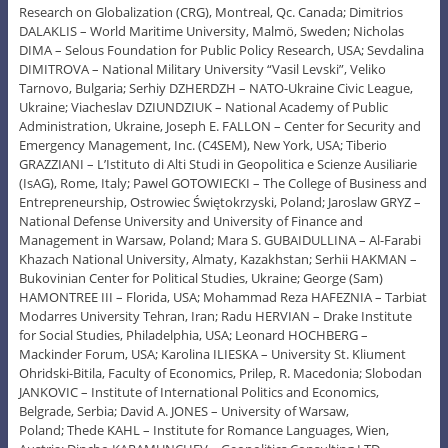
Research on Globalization (CRG), Montreal, Qc. Canada; Dimitrios
DALAKLIS – World Maritime University, Malmö, Sweden; Nicholas
DIMA – Selous Foundation for Public Policy Research, USA; Sevdalina
DIMITROVA – National Military University “Vasil Levski”, Veliko
Tarnovo, Bulgaria; Serhiy DZHERDZH – NATO-Ukraine Civic League,
Ukraine; Viacheslav DZIUNDZIUK – National Academy of Public
Administration, Ukraine, Joseph E. FALLON – Center for Security and
Emergency Management, Inc. (C4SEM), New York, USA; Tiberio
GRAZZIANI – L’Istituto di Alti Studi in Geopolitica e Scienze Ausiliarie
(IsAG), Rome, Italy; Pawel GOTOWIECKI – The College of Business and
Entrepreneurship, Ostrowiec Świętokrzyski, Poland; Jaroslaw GRYZ –
National Defense University and University of Finance and
Management in Warsaw, Poland; Mara S. GUBAIDULLINA – Al-Farabi
Khazach National University, Almaty, Kazakhstan; Serhii HAKMAN –
Bukovinian Center for Political Studies, Ukraine; George (Sam)
HAMONTREE III – Florida, USA; Mohammad Reza HAFEZNIA – Tarbiat
Modarres University Tehran, Iran; Radu HERVIAN – Drake Institute
for Social Studies, Philadelphia, USA; Leonard HOCHBERG –
Mackinder Forum, USA; Karolina ILIESKA – University St. Kliument
Ohridski-Bitila, Faculty of Economics, Prilep, R. Macedonia; Slobodan
JANKOVIC – Institute of International Politics and Economics,
Belgrade, Serbia; David A. JONES – University of Warsaw,
Poland; Thede KAHL – Institute for Romance Languages, Wien,