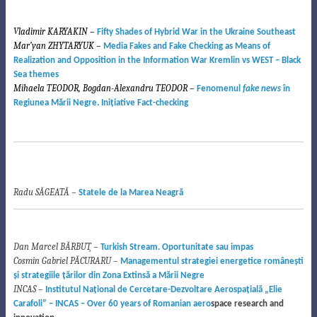
Vladimir KARYAKIN –
Fifty Shades of Hybrid War in the Ukraine Southeast
Mar’yan ZHYTARYUK –
Media Fakes and Fake Checking as Means of
Realization and Opposition in the Information War Kremlin vs WEST – Black
Sea themes
Mihaela TEODOR, Bogdan-Alexandru TEODOR –
Fenomenul
fake news
în
Regiunea Mării Negre.
Ini
ţ
iative Fact-checking
2
Radu SĂGEATĂ –
Statele de la Marea Neagră
Dan Marcel BĂRBUŢ –
Turkish Stream. Oportunitate sau impas
Cosmin Gabriel PĂCURARU –
Managementul strategiei energetice româneşti
şi strategiile ţărilor din Zona Extinsă a Mării Negre
INCAS –
Institutul Naţional de Cercetare-Dezvoltare Aerospaţială „Elie
Carafoli” – INCAS
–
Over 60 years of Romanian aero
space research and