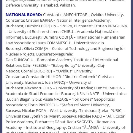
Defence University Islamabad, Pakistan.
NATIONAL BOARD:
Constantin ANECHITOAE – Ovidius University,
Constanta; Cristian BARNA – National Intelligence Academy,
Bucharest; Dumitru BORŢUN – SNSPA, Bucharest; Cristian BRAGHINĂ
– University of Bucharest; Irena CHIRU – Academia Naţională de
Informaţii, Bucureşti; Dumitru CODIŢĂ – International Humanitarian
Law Association; Laura COMĂNESCU – Universitatea din
Bucureşti; Olivia COMŞA – Center of Technology and Engineering for
Nuclear Projects, Bucharest-Magurele;
Dan DUNGACIU – Romanian Academy: Institute of International
Relations Călin FELEZEU – ”Babeş-Boliay” University, Cluj-
Napoca; Cornel GRIGORUŢ – ”Ovidius” University,
Constanta; Constantin HLIHOR -”Dimitrie Cantemir” Christian
University, Bucharest; Ioan IANOŞ – University of
Bucharest Alexandru ILIEŞ – University of Oradea; Dumitru MIRON –
Academia de Studii Economice, Bucureşti; Silviu NATE – Universitatea
„Lucian Blaga”, Sibiu; Vasile NAZARE – ”Ion Conea” Geopolitical
Association; Florin PINTESCU – ”Ştefan cel Mare” University,
Suceava; Nicolae POPA – West University, Timisoara; Ştefan PURICI –
Universitatea „Ştefan cel Mare”, Suceava; Nicolae RADU – ”Al. I. Cuza”
Police Academy, Bucharest; Dănuţ-Radu SĂGEATĂ – Romanian
Academy – Institute of Geography; Cristian TĂLÂNGĂ – University of
Bucharest; Cristian TRONCOTĂ – ”Lucian Blaga” University, Sibiu