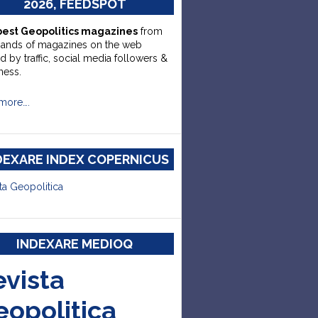
2026, FEEDSPOT
best Geopolitics magazines
from
sands of magazines on the web
d by traffic, social media followers &
ness.
more….
DEXARE INDEX COPERNICUS
ta Geopolitica
INDEXARE MEDIOQ
evista
eopolitica