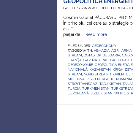
GEOPOLITICA ENERGIEI 
BY HTTPS://WWW.GEOPOLITIC.RO/AUT
Cosmin Gabriel PĂCURARU, PhD* Mott
În principiu, cei care au o strategie 
asta.” Mehme
pieţei de …
[Read more...]
FILED UNDER:
GEOECONOMY
TAGGED WITH:
ABHAZIA
,
AGRI
,
ARMA 
STREAM
,
BOTAŞ
,
BP
,
BULGARIA
,
CAUC
FRANŢA
,
GAZ NATURAL
,
GAZODUCT
,
GEOECONOMIE
,
GEOPOLITICA ENERGIE
NAŢIONALĂ
,
KAZAHSTAN
,
KÎRGHÎZST
STREAM
,
NORD STREAM 2
,
ORIENTUL 
MOLDOVA
,
RISC ENERGETIC
,
ROMANIA
STROYTRANSGAZ
,
TADJIKISTAN
,
TANA
TURCIA
,
TURKMENISTAN
,
TURKSTREA
EUROPEANĂ
,
UZBEKISTAN
,
WHITE ST