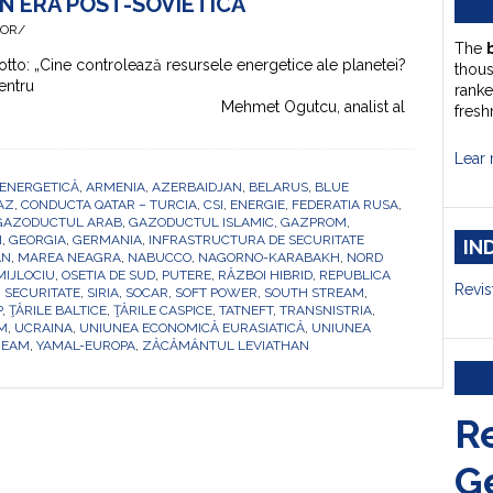
ÎN ERA POST-SOVIETICĂ
HOR/
The
o: „Cine controlează resursele energetice ale planetei?
thou
pentru
ranke
t Ogutcu, analist al
fresh
Lear 
ENERGETICĂ
,
ARMENIA
,
AZERBAIDJAN
,
BELARUS
,
BLUE
AZ
,
CONDUCTA QATAR – TURCIA
,
CSI
,
ENERGIE
,
FEDERATIA RUSA
,
GAZODUCTUL ARAB
,
GAZODUCTUL ISLAMIC
,
GAZPROM
,
I
,
GEORGIA
,
GERMANIA
,
INFRASTRUCTURA DE SECURITATE
IN
AN
,
MAREA NEAGRA
,
NABUCCO
,
NAGORNO-KARABAKH
,
NORD
MIJLOCIU
,
OSETIA DE SUD
,
PUTERE
,
RĂZBOI HIBRID
,
REPUBLICA
Revis
,
SECURITATE
,
SIRIA
,
SOCAR
,
SOFT POWER
,
SOUTH STREAM
,
P
,
ŢĂRILE BALTICE
,
ŢĂRILE CASPICE
,
TATNEFT
,
TRANSNISTRIA
,
M
,
UCRAINA
,
UNIUNEA ECONOMICĂ EURASIATICĂ
,
UNIUNEA
REAM
,
YAMAL-EUROPA
,
ZĂCĂMÂNTUL LEVIATHAN
R
G