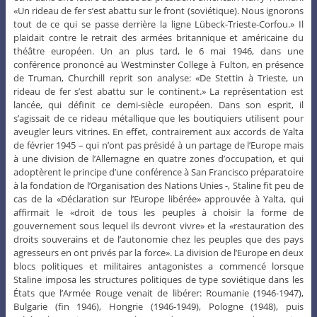
«Un rideau de fer s’est abattu sur le front (soviétique). Nous ignorons
tout de ce qui se passe derrière la ligne Lübeck-Trieste-Corfou.» Il
plaidait contre le retrait des armées britannique et américaine du
théâtre européen. Un an plus tard, le 6 mai 1946, dans une
conférence prononcé au Westminster College à Fulton, en présence
de Truman, Churchill reprit son analyse: «De Stettin à Trieste, un
rideau de fer s’est abattu sur le continent.» La représentation est
lancée, qui définit ce demi-siècle européen. Dans son esprit, il
s’agissait de ce rideau métallique que les boutiquiers utilisent pour
aveugler leurs vitrines. En effet, contrairement aux accords de Yalta
de février 1945 – qui n’ont pas présidé à un partage de l’Europe mais
à une division de l’Allemagne en quatre zones d’occupation, et qui
adoptèrent le principe d’une conférence à San Francisco préparatoire
à la fondation de l’Organisation des Nations Unies -, Staline fit peu de
cas de la «Déclaration sur l’Europe libérée» approuvée à Yalta, qui
affirmait le «droit de tous les peuples à choisir la forme de
gouvernement sous lequel ils devront vivre» et la «restauration des
droits souverains et de l’autonomie chez les peuples que des pays
agresseurs en ont privés par la force». La division de l’Europe en deux
blocs politiques et militaires antagonistes a commencé lorsque
Staline imposa les structures politiques de type soviétique dans les
États que l’Armée Rouge venait de libérer: Roumanie (1946-1947),
Bulgarie (fin 1946), Hongrie (1946-1949), Pologne (1948), puis