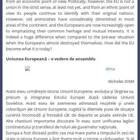
from an economic point of view. Politically, however, the EU is not a
union in the strict sense, at least not yet, and from an ethnic point of
view its people continue to identify with their original nations.
However, old animosities have considerably diminished in most
areas of the continent, and the Europeans are now increasingly open
to emphasizing their common heritage and mutual interests. It is
indeed a huge difference when compared to the pre-war situation
when the Europeans almost destroyed themselves. How did the EU
become what it is today?
Uniunea Europeană – o vedere de ansamblu
Nicholas DIMA
Acest eseu urmăreşte istoria Uniunii Europene, evoluţia şi lărgirea sa,
precum şi integrarea Estului Europei după căderea Uniunii
Sovietice. Acest eseu de asemenea adresează reuşitele şi unele
coborâşuri ale Uniunii Europene, cugetă la dilemele puse de situaţia
curentă incomodă şi întreabă cât de departe se poate extinde UE.
Alte chestiuni importante discutate în eseu sunt unificarea legilor
continentului şi transferul de roluri ale guvernelor naţionale.
Europa a fost divizată politic cea mai mare parte a timpului în zeci de
state şi istoria Europei a fost foarte mult o istorie a războaielor. Şi Al