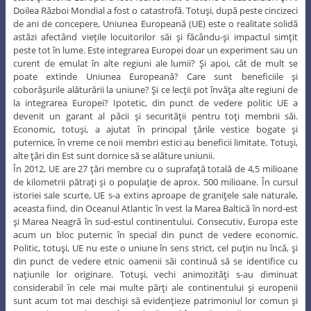
Doilea Război Mondial a fost o catastrofă. Totuşi, după peste cincizeci
de ani de concepere, Uniunea Europeană (UE) este o realitate solidă
astăzi afectând vieţile locuitorilor săi şi făcându-şi impactul simţit
peste tot în lume. Este integrarea Europei doar un experiment sau un
curent de emulat în alte regiuni ale lumii? Şi apoi, cât de mult se
poate extinde Uniunea Europeană? Care sunt beneficiile şi
coborâşurile alăturării la uniune? Şi ce lecţii pot învăţa alte regiuni de
la integrarea Europei? Ipotetic, din punct de vedere politic UE a
devenit un garant al păcii şi securităţii pentru toţi membrii săi.
Economic, totuşi, a ajutat în principal ţările vestice bogate şi
puternice, în vreme ce noii membri estici au beneficii limitate. Totuşi,
alte ţări din Est sunt dornice să se alăture uniunii.
În 2012, UE are 27 ţări membre cu o suprafaţă totală de 4,5 milioane
de kilometrii pătraţi şi o populaţie de aprox. 500 milioane. În cursul
istoriei sale scurte, UE s-a extins aproape de graniţele sale naturale,
aceasta fiind, din Oceanul Atlantic în vest la Marea Baltică în nord-est
şi Marea Neagră în sud-estul continentului. Consecutiv, Europa este
acum un bloc puternic în special din punct de vedere economic.
Politic, totuşi, UE nu este o uniune în sens strict, cel puţin nu încă, şi
din punct de vedere etnic oamenii săi continuă să se identifice cu
naţiunile lor originare. Totuşi, vechi animozităţi s-au diminuat
considerabil în cele mai multe părţi ale continentului şi europenii
sunt acum tot mai deschişi să evidenţieze patrimoniul lor comun şi