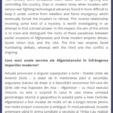
controlling the country, than in modern times when invaders with
serious war fighting technological advances found it more difficult to
keep it under control from rebellion and fierce insurgency, which
eventually forced the invaders to retreat. This inverse relationship
involving some kind of a mystery, is worth investigating in an
attempt to find a broad answer. In this respect, the aim of this article
is to trace and distinguish the roots of these paradoxes between
earlier invasions of Afghanistan and three modern empires: Britain,
Soviet Union (SU), and the USA. The first two empires faced
humiliating defeats, whereas with the third one the conflict is
ongoing.
Care sunt unele secrete ale Afganistanului în înfrângerea
imperiilor moderne?
Actuala provocare a singurei superputeri a lumii – Statele Unite ale
Americii (SUA) – și aliații săi în menținerea păcii și securității,
asigurarea statului de drept și a dezvoltării economice într-una din
țările cele mai înapoiate din Asia – Afganistan – cu riscul eșecului
misiunii, nu este o surpriză în cazul în care cineva urmează
geostrategia istorică și geopolitica în această parte a Asiei Centrale.
Afganistanul a fost invadat de multe ori de a lungul istoriei pentru
mai multe scopuri cunoscute și ambigue. În mod paradoxal, invaziile
anterioare până în prima jumătate a secolului al 19-lea s-au realizat