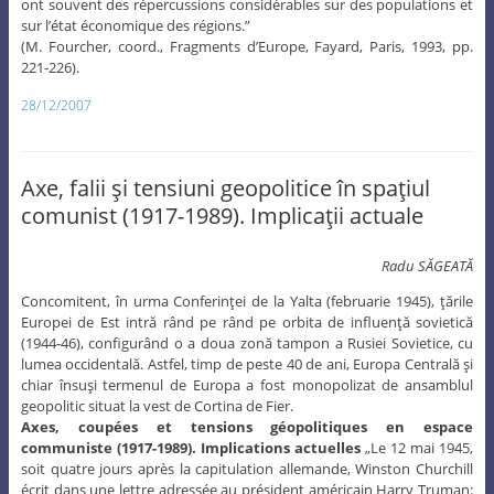
ont souvent des répercussions considérables sur des populations et
sur l’état économique des régions.”
(M. Fourcher, coord., Fragments d’Europe, Fayard, Paris, 1993, pp.
221-226).
28/12/2007
Axe, falii şi tensiuni geopolitice în spaţiul
comunist (1917-1989). Implicaţii actuale
Radu SĂGEATĂ
Concomitent, în urma Conferinţei de la Yalta (februarie 1945), ţările
Europei de Est intră rând pe rând pe orbita de influenţă sovietică
(1944-46), configurând o a doua zonă tampon a Rusiei Sovietice, cu
lumea occidentală. Astfel, timp de peste 40 de ani, Europa Centrală şi
chiar însuşi termenul de Europa a fost monopolizat de ansamblul
geopolitic situat la vest de Cortina de Fier.
Axes, coupées et tensions géopolitiques en espace
communiste
(1917-1989). Implications actuelles
„Le 12 mai 1945,
soit quatre jours après la capitulation allemande, Winston Churchill
écrit dans une lettre adressée au président américain Harry Truman: