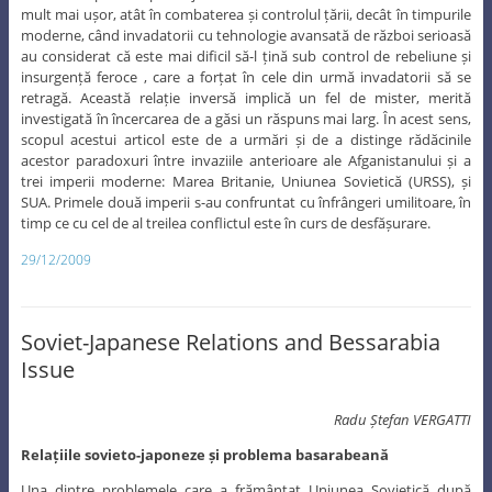
mult mai ușor, atât în combaterea și controlul țării, decât în timpurile
moderne, când invadatorii cu tehnologie avansată de război serioasă
au considerat că este mai dificil să-l țină sub control de rebeliune și
insurgență feroce , care a forțat în cele din urmă invadatorii să se
retragă. Această relație inversă implică un fel de mister, merită
investigată în încercarea de a găsi un răspuns mai larg. În acest sens,
scopul acestui articol este de a urmări și de a distinge rădăcinile
acestor paradoxuri între invaziile anterioare ale Afganistanului și a
trei imperii moderne: Marea Britanie, Uniunea Sovietică (URSS), și
SUA. Primele două imperii s-au confruntat cu înfrângeri umilitoare, în
timp ce cu cel de al treilea conflictul este în curs de desfășurare.
29/12/2009
Soviet-Japanese Relations and Bessarabia
Issue
Radu Ștefan VERGATTI
Relațiile sovieto-japoneze și problema basarabeană
Una dintre problemele care a frământat Uniunea Sovietică după