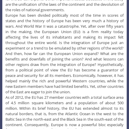
are the unification of the laws of the continent and the devolution of
the roles of national governments.
Europe has been divided politically most of the time in scores of
states and the history of Europe has been very much a history of
wars. And World War II was a catastrophe. Yet, after over fifty years
in the making, the European Union (EU) is a firm reality today
affecting the lives of its inhabitants and making its impact felt
throughout the entire world. Is the integration of Europe just an
experiment or a trend to be emulated by other regions of the world?
And then, how far can the European Union expand? What are the
benefits and downfalls of joining the union? And what lessons can
other regions draw from the integration of Europe? Hypothetically,
from a political point of view the EU has become a guarantor of
peace and security for all its members. Economically, however, it has
helped mainly the rich and powerful Western countries, while the
new Eastern members have had limited benefits. Yet, other countries
of the East are eager to join the union.
As of 2012, the EU has 27 member countries with a total surface area
of 4.5 million square kilometers and a population of about 500
million. Within its brief history, the EU has extended almost to its
natural borders, that is, from the Atlantic Ocean in the west to the
Baltic Sea in the north-east and the Black Sea in the south-east of the
continent. Consequently, Europe is now a powerful bloc especially