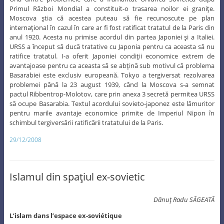
Primul Război Mondial a constituit-o trasarea noilor ei graniţe.
Moscova ştia că acestea puteau să fie recunoscute pe plan
internaţional în cazul în care ar fi fost ratificat tratatul de la Paris din
anul 1920. Acesta nu primise acordul din partea Japoniei şi a Italiei.
URSS a început să ducă tratative cu Japonia pentru ca aceasta să nu
ratifice tratatul. I-a oferit Japoniei condiţii economice extrem de
avantajoase pentru ca aceasta să se abţină sub motivul că problema
Basarabiei este exclusiv europeană. Tokyo a tergiversat rezolvarea
problemei până la 23 august 1939, când la Moscova s-a semnat
pactul Ribbentrop-Molotov, care prin anexa 3 secretă permitea URSS
să ocupe Basarabia. Textul acordului sovieto-japonez este lămuritor
pentru marile avantaje economice primite de Imperiul Nipon în
schimbul tergiversării ratificării tratatului de la Paris.
29/12/2008
Islamul din spaţiul ex-sovietic
Dănuţ Radu SĂGEATĂ
L’islam dans l’espace ex-soviétique