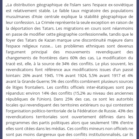
„La distribution géographique de l’islam sans l’espace ex-soviétique
est relativement stable. Le faible taux migratoire des populations
musulmanes d’Asie centrale explique la stabilité géographique de
leur confession. La Crimée représente la seule exception en raison de
la déportation des Tatars. Les migrations en cours sont néanmoins
en passe de modifier cette géographie confessionnelle, tandis que le
foyer des Tatars de Kazan marque une discontinuité majeure dans
l’espace religieux russe… Les problèmes ethniques sont devenus
l’argument principal des mouvements revendiquant des
changements de frontières dans 60% des cas, La modification du
tracé est, elle, à la source de 34% des conflits. Le plus souvent, les
revendications font référence aux modifications issues d’un passé
lointain: 26% avant 1945, 11% avant 1924, 5,5% avant 1917 et 4%
avant la Grande Guerre; 5% des conflits combinent plusieurs sources
de litiges frontaliers. Les conflits officiels inter-étatiques sont peu
répandus: environ 14% des conflits (15,2% au niveau des anciennes
républiques de l’Union). Dans 25% des cas, ce sont les autorités
locales qui revendiquent des territoires extérieurs ou qui contestent
l’organisation politico-territoriale de la Fédération de Russie. 43% des
revendications territoriales sont ouvertement définies dans les
programmes des partis politiques alors que seulement 18% d’entre
elles sont citées dans les médias. Ces conflits mineurs non officiels ne
sont pas moins dangereux que des conflits institutionnalisés, car ils