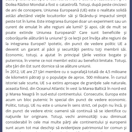
Doilea Război Mondial a fost o catastrofă. Totuşi, după peste cincizeci
de ani de concepere, Uniunea Europeană (UE) este o realitate solidă
astăzi afectând vieţile locuitorilor săi şi făcându-şi impactul simţit
peste tot în lume. Este integrarea Europei doar un experiment sau un
curent de emulat în alte regiuni ale lumii? Şi apoi, cât de mult se
poate extinde Uniunea Europeană? Care sunt beneficiile şi
coborâşurile alăturării la uniune? Şi ce lecţii pot învăţa alte regiuni de
la integrarea Europei? Ipotetic, din punct de vedere politic UE a
devenit un garant al păcii şi securităţii pentru toţi membrii săi.
Economic, totuşi, a ajutat în principal ţările vestice bogate şi
puternice, în vreme ce noii membri estici au beneficii limitate. Totuşi,
alte ţări din Est sunt dornice să se alăture uniunii.
În 2012, UE are 27 ţări membre cu o suprafaţă totală de 4,5 milioane
de kilometrii pătraţi şi o populaţie de aprox. 500 milioane. În cursul
istoriei sale scurte, UE s-a extins aproape de graniţele sale naturale,
aceasta fiind, din Oceanul Atlantic în vest la Marea Baltică în nord-est
şi Marea Neagră în sud-estul continentului. Consecutiv, Europa este
acum un bloc puternic în special din punct de vedere economic.
Politic, totuşi, UE nu este o uniune în sens strict, cel puţin nu încă, şi
din punct de vedere etnic oamenii săi continuă să se identifice cu
naţiunile lor originare. Totuşi, vechi animozităţi s-au diminuat
considerabil în cele mai multe părţi ale continentului şi europenii
sunt acum tot mai deschişi să evidenţieze patrimoniul lor comun şi