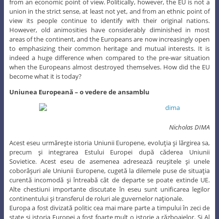
from an economic point of view. Politically, however, the EU is not a
union in the strict sense, at least not yet, and from an ethnic point of
view its people continue to identify with their original nations.
However, old animosities have considerably diminished in most
areas of the continent, and the Europeans are now increasingly open
to emphasizing their common heritage and mutual interests. It is
indeed a huge difference when compared to the pre-war situation
when the Europeans almost destroyed themselves. How did the EU
become what it is today?
Uniunea Europeană – o vedere de ansamblu
Nicholas DIMA
Acest eseu urmăreşte istoria Uniunii Europene, evoluţia şi lărgirea sa,
precum şi integrarea Estului Europei după căderea Uniunii
Sovietice. Acest eseu de asemenea adresează reuşitele şi unele
coborâşuri ale Uniunii Europene, cugetă la dilemele puse de situaţia
curentă incomodă şi întreabă cât de departe se poate extinde UE.
Alte chestiuni importante discutate în eseu sunt unificarea legilor
continentului şi transferul de roluri ale guvernelor naţionale.
Europa a fost divizată politic cea mai mare parte a timpului în zeci de
state şi istoria Europei a fost foarte mult o istorie a războaielor. Şi Al