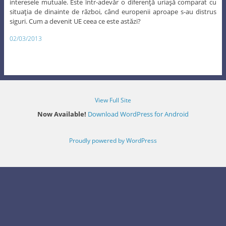
interesele mutuale. Este într-adevăr o diferenţă uriaşă comparat cu
situaţia de dinainte de război, când europenii aproape s-au distrus
siguri. Cum a devenit UE ceea ce este astăzi?
02/03/2013
View Full Site
Now Available!
Download WordPress for Android
Proudly powered by WordPress