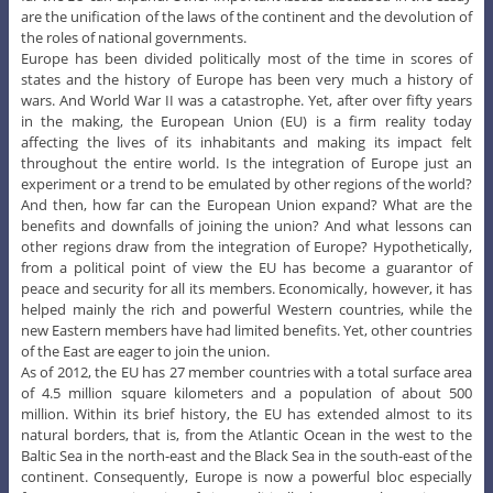
are the unification of the laws of the continent and the devolution of
the roles of national governments.
Europe has been divided politically most of the time in scores of
states and the history of Europe has been very much a history of
wars. And World War II was a catastrophe. Yet, after over fifty years
in the making, the European Union (EU) is a firm reality today
affecting the lives of its inhabitants and making its impact felt
throughout the entire world. Is the integration of Europe just an
experiment or a trend to be emulated by other regions of the world?
And then, how far can the European Union expand? What are the
benefits and downfalls of joining the union? And what lessons can
other regions draw from the integration of Europe? Hypothetically,
from a political point of view the EU has become a guarantor of
peace and security for all its members. Economically, however, it has
helped mainly the rich and powerful Western countries, while the
new Eastern members have had limited benefits. Yet, other countries
of the East are eager to join the union.
As of 2012, the EU has 27 member countries with a total surface area
of 4.5 million square kilometers and a population of about 500
million. Within its brief history, the EU has extended almost to its
natural borders, that is, from the Atlantic Ocean in the west to the
Baltic Sea in the north-east and the Black Sea in the south-east of the
continent. Consequently, Europe is now a powerful bloc especially