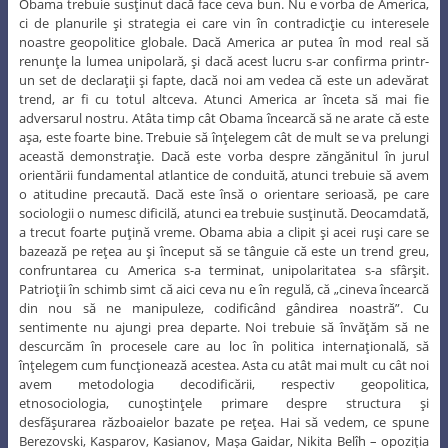
Obama trebuie susţinut dacă face ceva bun. Nu e vorba de America,
ci de planurile şi strategia ei care vin în contradicţie cu interesele
noastre geopolitice globale. Dacă America ar putea în mod real să
renunţe la lumea unipolară, şi dacă acest lucru s-ar confirma printr-
un set de declaraţii şi fapte, dacă noi am vedea că este un adevărat
trend, ar fi cu totul altceva. Atunci America ar înceta să mai fie
adversarul nostru. Atâta timp cât Obama încearcă să ne arate că este
aşa, este foarte bine. Trebuie să înţelegem cât de mult se va prelungi
această demonstraţie. Dacă este vorba despre zăngănitul în jurul
orientării fundamental atlantice de conduită, atunci trebuie să avem
o atitudine precaută. Dacă este însă o orientare serioasă, pe care
sociologii o numesc dificilă, atunci ea trebuie susţinută. Deocamdată,
a trecut foarte puţină vreme. Obama abia a clipit şi acei ruşi care se
bazează pe reţea au şi început să se tânguie că este un trend greu,
confruntarea cu America s-a terminat, unipolaritatea s-a sfârşit.
Patrioţii în schimb simt că aici ceva nu e în regulă, că „cineva încearcă
din nou să ne manipuleze, codificând gândirea noastră”. Cu
sentimente nu ajungi prea departe. Noi trebuie să învăţăm să ne
descurcăm în procesele care au loc în politica internaţională, să
înţelegem cum funcţionează acestea. Asta cu atât mai mult cu cât noi
avem metodologia decodificării, respectiv geopolitica,
etnosociologia, cunoştinţele primare despre structura şi
desfăşurarea războaielor bazate pe reţea. Hai să vedem, ce spune
Berezovski, Kasparov, Kasianov, Maşa Gaidar, Nikita Belîh – opoziţia