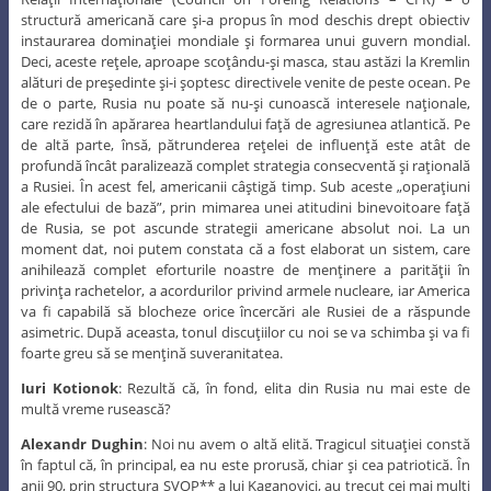
structură americană care şi-a propus în mod deschis drept obiectiv
instaurarea dominaţiei mondiale şi formarea unui guvern mondial.
Deci, aceste reţele, aproape scoţându-şi masca, stau astăzi la Kremlin
alături de preşedinte şi-i şoptesc directivele venite de peste ocean. Pe
de o parte, Rusia nu poate să nu-şi cunoască interesele naţionale,
care rezidă în apărarea heartlandului faţă de agresiunea atlantică. Pe
de altă parte, însă, pătrunderea reţelei de influenţă este atât de
profundă încât paralizează complet strategia consecventă şi raţională
a Rusiei. În acest fel, americanii câştigă timp. Sub aceste „operaţiuni
ale efectului de bază”, prin mimarea unei atitudini binevoitoare faţă
de Rusia, se pot ascunde strategii americane absolut noi. La un
moment dat, noi putem constata că a fost elaborat un sistem, care
anihilează complet eforturile noastre de menţinere a parităţii în
privinţa rachetelor, a acordurilor privind armele nucleare, iar America
va fi capabilă să blocheze orice încercări ale Rusiei de a răspunde
asimetric. După aceasta, tonul discuţiilor cu noi se va schimba şi va fi
foarte greu să se menţină suveranitatea.
Iuri Kotionok
: Rezultă că, în fond, elita din Rusia nu mai este de
multă vreme rusească?
Alexandr Dughin
: Noi nu avem o altă elită. Tragicul situaţiei constă
în faptul că, în principal, ea nu este prorusă, chiar şi cea patriotică. În
anii 90, prin structura SVOP** a lui Kaganovici, au trecut cei mai mulţi