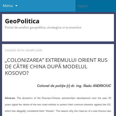
Menu
GeoPolitica
Portal de analize geopolitice, strategice si economice
TAGGED WITH
HEARTLAND
„COLONIZAREA” EXTREMULUI ORIENT RUS
DE CĂTRE CHINA DUPĂ MODELUL
KOSOVO?
Colonel de poliţie (r) dr. ing. Radu ANDRICIUC
Abstract.
The dynamics of the Russian-Chinese partnership’s development over the past 20
years signal the desire of the two state entities to protect their common interests against the US,
which has allegedly considered them ”threats”. The reason why the chances of a new Kosovo due