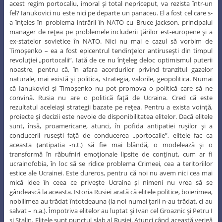
acest regim portocaliu, imoral şi total nepriceput, va rezista într-un
fel? Ianukovici nu este nici pe departe un panaceu. El a fost cel care s-
a înţeles în problema intrării în NATO cu Bruce Jackson, principalul
manager de reţea pe problemele includerii ţărilor est-europene şi a
ex-statelor sovietice în NATO. Nici nu mai e cazul să vorbim de
Timoşenko – ea a fost epicentrul tendinţelor antiruseşti din timpul
revoluţiei „portocalii”. Iată de ce nu înţeleg deloc optimismul puterii
noastre, pentru că, în afara acordurilor privind tranzitul gazelor
naturale, mai există şi politica, strategia, valorile, geopolitica. Numai
că Ianukovici şi Timoşenko nu pot promova o politică care să ne
convină. Rusia nu are o politică faţă de Ucraina. Cred că este
rezultatul aceleiaşi strategii bazate pe reţea. Pentru a exista voinţă,
proiecte şi decizii este nevoie de disponibilitatea elitelor. Dacă elitele
sunt, însă, proamericane, atunci, în pofida antipatiei ruşilor şi a
conducerii ruseşti faţă de conducerea „portocalie”, elitele fac ca
aceasta (antipatia -n.t.) să fie mai blândă, o modelează şi o
transformă în răbufniri emoţionale lipsite de conţinut, cum ar fi
ucrainofobia, în loc să se ridice problema Crimeei, cea a teritoriilor
estice ale Ucrainei. Este dureros, pentru că noi nu avem nici cea mai
mică idee în ceea ce priveşte Ucraina şi nimeni nu vrea să se
gândească la aceasta. Istoria Rusiei arată că elitele politice, boierimea,
nobilimea au trădat întotdeauna (la noi numai ţarii n-au trădat, ci au
salvat – n.a.). Împotriva elitelor au luptat şi Ivan cel Groaznic şi Petru I
şi Stalin. Elitele sunt punctul slab al Rusiei. Atunci când această verigă