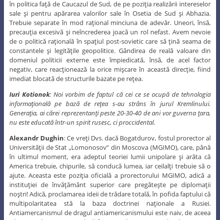
în politica faţă de Caucazul de Sud, de pe poziţia realizării intereselor
sale şi pentru apărarea valorilor sale în Osetia de Sud şi Abhazia.
Trebuie separate în mod raţional minciuna de adevăr. Uneori, însă,
precauţia excesivă şi neîncrederea joacă un rol nefast. Avem nevoie
de o politică raţională în spaţiul post-sovietic care să ţină seama de
constantele şi legităţile geopolitice. Gândirea de reală valoare din
domeniul politicii externe este împiedicată, însă, de acel factor
negativ, care reacţionează la orice mişcare în această direcţie, fiind
imediat blocată de structurile bazate pe reţea.
Iuri Kotionok
: Noi vorbim de faptul că cei ce se ocupă de tehnologia
informaţională pe bază de reţea s-au strâns în jurul Kremlinului.
Generaţia, ai cărei reprezentanţi peste 20-30-40 de ani vor guverna ţara,
nu este educată într-un spirit rusesc, ci proccidental.
Alexandr Dughin
: Ce vreţi Dvs. dacă Bogatdurov, fostul prorector al
Universităţii de Stat „Lomonosov” din Moscova (MGIMO), care, până
în ultimul moment, era adeptul teoriei lumii unipolare şi arăta că
America trebuie, chipurile, să conducă lumea, iar ceilalţi trebuie să o
ajute. Aceasta este poziţia oficială a prorectorului MGIMO, adică a
instituţiei de învăţământ superior care pregăteşte pe diplomaţii
noştri! Adică, proclamarea ideii de trădare totală, în pofida faptului că
multipolaritatea stă la baza doctrinei naţionale a Rusiei.
Antiamercanismul de dragul antiamericanismului este naiv, de aceea