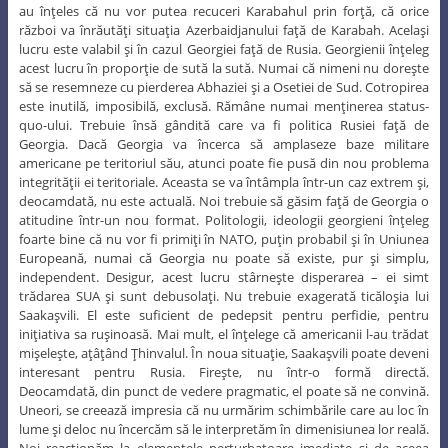
au înţeles că nu vor putea recuceri Karabahul prin forţă, că orice
război va înrăutăţi situaţia Azerbaidjanului faţă de Karabah. Acelaşi
lucru este valabil şi în cazul Georgiei faţă de Rusia. Georgienii înţeleg
acest lucru în proporţie de sută la sută. Numai că nimeni nu doreşte
să se resemneze cu pierderea Abhaziei şi a Osetiei de Sud. Cotropirea
este inutilă, imposibilă, exclusă. Rămâne numai menţinerea status-
quo-ului. Trebuie însă gândită care va fi politica Rusiei faţă de
Georgia. Dacă Georgia va încerca să amplaseze baze militare
americane pe teritoriul său, atunci poate fie pusă din nou problema
integrităţii ei teritoriale. Aceasta se va întâmpla într-un caz extrem şi,
deocamdată, nu este actuală. Noi trebuie să găsim faţă de Georgia o
atitudine într-un nou format. Politologii, ideologii georgieni înţeleg
foarte bine că nu vor fi primiţi în NATO, puţin probabil şi în Uniunea
Europeană, numai că Georgia nu poate să existe, pur şi simplu,
independent. Desigur, acest lucru stârneşte disperarea – ei simt
trădarea SUA şi sunt debusolaţi. Nu trebuie exagerată ticăloşia lui
Saakaşvili. El este suficient de pedepsit pentru perfidie, pentru
iniţiativa sa ruşinoasă. Mai mult, el înţelege că americanii l-au trădat
mişeleşte, aţâţând Ţhinvalul. În noua situaţie, Saakaşvili poate deveni
interesant pentru Rusia. Fireşte, nu într-o formă directă.
Deocamdată, din punct de vedere pragmatic, el poate să ne convină.
Uneori, se creează impresia că nu urmărim schimbările care au loc în
lume şi deloc nu încercăm să le interpretăm în dimenisiunea lor reală.
Noi reacţionăm la elementele perturbatoare imediate şi de aceea