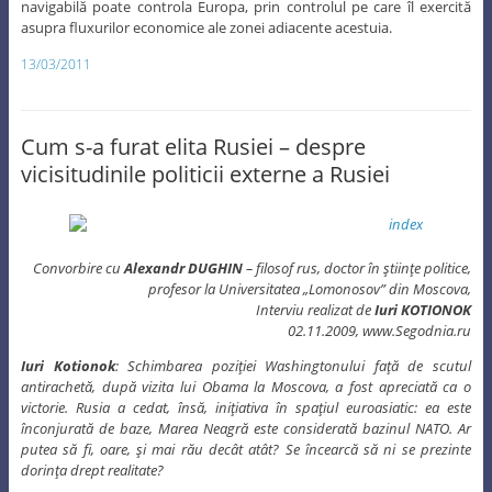
navigabilă poate controla Europa, prin controlul pe care îl exercită
asupra fluxurilor economice ale zonei adiacente acestuia.
13/03/2011
Cum s-a furat elita Rusiei – despre
vicisitudinile politicii externe a Rusiei
Convorbire cu
Alexandr DUGHIN
– filosof rus, doctor în ştiinţe politice,
profesor la Universitatea „Lomonosov” din Moscova,
Interviu realizat de
Iuri KOTIONOK
02.11.2009, www.Segodnia.ru
Iuri Kotionok
: Schimbarea poziţiei Washingtonului faţă de scutul
antirachetă, după vizita lui Obama la Moscova, a fost apreciată ca o
victorie. Rusia a cedat, însă, iniţiativa în spaţiul euroasiatic: ea este
înconjurată de baze, Marea Neagră este considerată bazinul NATO. Ar
putea să fi, oare, şi mai rău decât atât? Se încearcă să ni se prezinte
dorinţa drept realitate?