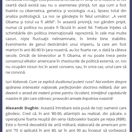
ceartă dacă există sau nu o asemenea ştiinţă, tot aşa cum a fost
înainte cu cibernetica, genetica şi sociologia -n.a.), lipsesc total din
analiza politologică. La noi se gândeşte în felul următor: „A venit
Obama şi totul va fi altfel”. În această privinţă, noi gândim pripit,
numai că politica nu poate fi făcută în acest fel. Trebuie înţeles că
schimbările din politica internaţională reprezintă, în cele mai multe
cazuri, nişte fluctuaţii neînsemnate, în limite bine stabilite.
Evenimente de genul destrămării unui imperiu, la care am fost
martori în anii 80-90 în ţara noastră, au loc foarte rar, o dată la câteva
secole. Oricât de binevoitor ar fi Obama, el nu poate trece peste
consensul elitelor americane în chestiunile de politică externă, or, noi
nu ocupăm niciun loc în acest consens, sau, în orice caz, unul care să
ne convină.
Iuri Kotionok: Cum se explică dualismul puterii ruse? Noi vorbim despre
apărarea intereselor naţionale, perfecţionăm doctrina militară, dar am
devenit o anexă de materii prime pentru Occident, trimiţând capitalurile
noastre în ţări care stârnesc provocări armate împotriva noastră!
Alexandr Dughin
: Această întrebare este pusă de toţi oamenii care
gândesc. Cred că, în anii ‘80-90, atlantiştii au realizat, din păcate, o
operaţiune foarte reuşită din seria războaielor bazate pe reţea (RBR).
Este o formă deosebită de artă militară, elaborată de americani prin
anii ‘70 şi aplicată în anii 80, iar în anii 90 au început să vorbească