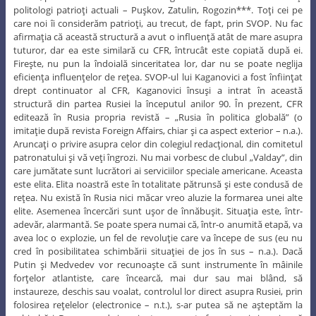
politologi patrioţi actuali – Puşkov, Zatulin, Rogozin***. Toţi cei pe
care noi îi considerăm patrioţi, au trecut, de fapt, prin SVOP. Nu fac
afirmaţia că această structură a avut o influenţă atât de mare asupra
tuturor, dar ea este similară cu CFR, întrucât este copiată după ei.
Fireşte, nu pun la îndoială sinceritatea lor, dar nu se poate neglija
eficienţa influenţelor de reţea. SVOP-ul lui Kaganovici a fost înfiinţat
drept continuator al CFR, Kaganovici însuşi a intrat în această
structură din partea Rusiei la începutul anilor 90. În prezent, CFR
editează în Rusia propria revistă – „Rusia în politica globală” (o
imitaţie după revista Foreign Affairs, chiar şi ca aspect exterior – n.a.).
Aruncaţi o privire asupra celor din colegiul redacţional, din comitetul
patronatului şi vă veţi îngrozi. Nu mai vorbesc de clubul „Valday”, din
care jumătate sunt lucrători ai serviciilor speciale americane. Aceasta
este elita. Elita noastră este în totalitate pătrunsă şi este condusă de
reţea. Nu există în Rusia nici măcar vreo aluzie la formarea unei alte
elite. Asemenea încercări sunt uşor de înnăbuşit. Situaţia este, într-
adevăr, alarmantă. Se poate spera numai că, într-o anumită etapă, va
avea loc o explozie, un fel de revoluţie care va începe de sus (eu nu
cred în posibilitatea schimbării situaţiei de jos în sus – n.a.). Dacă
Putin şi Medvedev vor recunoaşte că sunt instrumente în mâinile
forţelor atlantiste, care încearcă, mai dur sau mai blând, să
instaureze, deschis sau voalat, controlul lor direct asupra Rusiei, prin
folosirea reţelelor (electronice – n.t.), s-ar putea să ne aşteptăm la