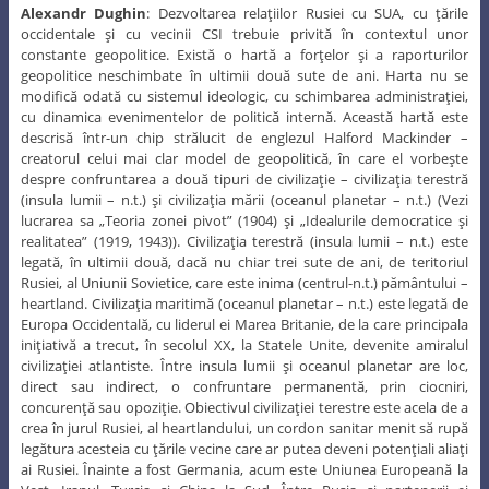
Alexandr Dughin
: Dezvoltarea relaţiilor Rusiei cu SUA, cu ţările
occidentale şi cu vecinii CSI trebuie privită în contextul unor
constante geopolitice. Există o hartă a forţelor şi a raporturilor
geopolitice neschimbate în ultimii două sute de ani. Harta nu se
modifică odată cu sistemul ideologic, cu schimbarea administraţiei,
cu dinamica evenimentelor de politică internă. Această hartă este
descrisă într-un chip strălucit de englezul Halford Mackinder –
creatorul celui mai clar model de geopolitică, în care el vorbeşte
despre confruntarea a două tipuri de civilizaţie – civilizaţia terestră
(insula lumii – n.t.) şi civilizaţia mării (oceanul planetar – n.t.) (Vezi
lucrarea sa „Teoria zonei pivot” (1904) şi „Idealurile democratice şi
realitatea” (1919, 1943)). Civilizaţia terestră (insula lumii – n.t.) este
legată, în ultimii două, dacă nu chiar trei sute de ani, de teritoriul
Rusiei, al Uniunii Sovietice, care este inima (centrul-n.t.) pământului –
heartland. Civilizaţia maritimă (oceanul planetar – n.t.) este legată de
Europa Occidentală, cu liderul ei Marea Britanie, de la care principala
iniţiativă a trecut, în secolul XX, la Statele Unite, devenite amiralul
civilizaţiei atlantiste. Între insula lumii şi oceanul planetar are loc,
direct sau indirect, o confruntare permanentă, prin ciocniri,
concurenţă sau opoziţie. Obiectivul civilizaţiei terestre este acela de a
crea în jurul Rusiei, al heartlandului, un cordon sanitar menit să rupă
legătura acesteia cu ţările vecine care ar putea deveni potenţiali aliaţi
ai Rusiei. Înainte a fost Germania, acum este Uniunea Europeană la