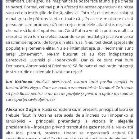
schimbări. Dar e greu de imaginat ce se poate face atunci şi pe cine să
te bazezi. Formal, cei mai puţin afectaţi de aceste operaţiuni de reţea
sunt cei din instituţiile de forţă, -siloviki – întrucât ei sunt mai izolaţi şi
e mai greu de pătruns la ei, cu toate că şi în aceste ministere există
persoane care promovează prin reţea modelele atlantiste, deşi sunt
chemate să lupte împotriva lor. Când Putin a venit la putere, mulţi au
crezut că el va forma o elită, bazându-se pe neatlatişti şi că va încerca
să schimbe raportul de forţe din elita rusă. N-au fost decât aşteptările
populaţiei şi temerile elitei. Nu s-a întâmplat aşa, şi „Friedmanii” sunt
iarăşi „bine-merci”. Ne-am bucurat că au fost îndepărtataţi
Berezovski, Gusinski şi Hodorkovski. Dar cu ce sunt mai buni
Deripasca, Abramovici şi Friedman? Să fie oare ei mai puţin integraţi
în structurile occidentale bazate pe reţea?
Iuri Kotionok
: Analiştii avertizează asupra unui posibil conflict în
bazinul Mării Negre. Cum vor evolua evenimentele în Ucraina? Ce trebuie
să facă Rusia pentru a nu pierde poziţiile şi pentru a apăra persoanele
care aparţin civilizaţiei ruse?
Alexandr Dughin
: Rusia consideră că, în prezent, principalul lucru ce
trebuie făcut în Ucraina este acela de a încheia cu Timoşenko şi
Ianukovici – principalii pretendenţi la victoria în alegerile
prezidenţiale – înţelegeri privind tranzitul de gaze naturale. Nu există
alte idei, planuri, proiecte. Uneori se organizează acţiuni PR
sporadice, care nu intră în sistem şi nu sunt susţinute de nimeni. În