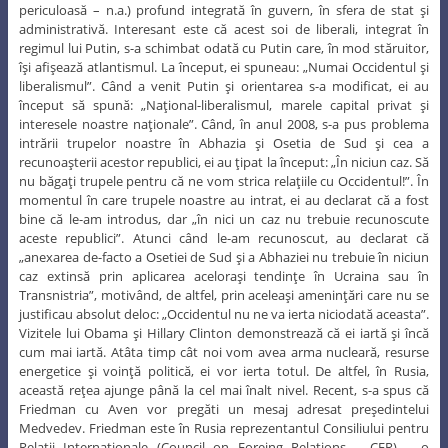
periculoasă – n.a.) profund integrată în guvern, în sfera de stat şi
administrativă. Interesant este că acest soi de liberali, integrat în
regimul lui Putin, s-a schimbat odată cu Putin care, în mod stăruitor,
îşi afişează atlantismul. La început, ei spuneau: „Numai Occidentul şi
liberalismul”. Când a venit Putin şi orientarea s-a modificat, ei au
început să spună: „Naţional-liberalismul, marele capital privat şi
interesele noastre naţionale”. Când, în anul 2008, s-a pus problema
intrării trupelor noastre în Abhazia şi Osetia de Sud şi cea a
recunoaşterii acestor republici, ei au ţipat la început: „În niciun caz. Să
nu băgaţi trupele pentru că ne vom strica relaţiile cu Occidentul!”. În
momentul în care trupele noastre au intrat, ei au declarat că a fost
bine că le-am introdus, dar „în nici un caz nu trebuie recunoscute
aceste republici”. Atunci când le-am recunoscut, au declarat că
„anexarea de-facto a Osetiei de Sud şi a Abhaziei nu trebuie în niciun
caz extinsă prin aplicarea aceloraşi tendinţe în Ucraina sau în
Transnistria”, motivând, de altfel, prin aceleaşi ameninţări care nu se
justificau absolut deloc: „Occidentul nu ne va ierta niciodată aceasta”.
Vizitele lui Obama şi Hillary Clinton demonstrează că ei iartă şi încă
cum mai iartă. Atâta timp cât noi vom avea arma nucleară, resurse
energetice şi voinţă politică, ei vor ierta totul. De altfel, în Rusia,
această reţea ajunge până la cel mai înalt nivel. Recent, s-a spus că
Friedman cu Aven vor pregăti un mesaj adresat preşedintelui
Medvedev. Friedman este în Rusia reprezentantul Consiliului pentru
Relaţii Internaţionale (Council on Foreing Relations – CFR) – o