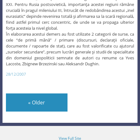
XXI. Pentru Rusia postsovietică, importanţa acestei regiuni rămâne
crucială în pragul mileniului III, întrucât de redobândirea acestui „inel
eurasiatic” depinde revenirea totală şi afirmarea sa la scară regională,
fiind astfel primul cerc concentric, de unde se va propaga ulterior
forţa acesteia la nivel global.
În elaborarea acestui demers au fost utilizate 2 categorii de surse, ca
cele “de primă mână” / primare (discursuri, declaraţii oficiale,
documente / rapoarte de stat), care au fost valorificate cu ajutorul
„surselor secundare”, precum lucrări generale şi studii de specialitate
din domeniul geopoliticii semnate de autori cu renume ca Yves
Lacoste, Zbignew Brzezinski sau Aleksandr Dughin.
28/12/2007
«
Older
View Full Site