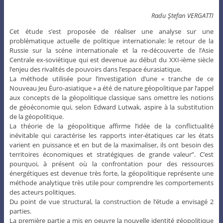
Radu Ştefan VERGATTI
Cet étude s’est proposée de réaliser une analyse sur une
problématique actuelle de politique internationale: le retour de la
Russie sur la scéne internationale et la re-découverte de l’Asie
Centrale ex-soviétique qui est devenue au début du XXI-ième siècle
l’enjeu des rivalités de pouvoirs dans l’espace éurasiatique.
La méthode utilisée pour l’investigation d’une « tranche de ce
Nouveau Jeu Éuro-asiatique » a été de nature géopolitique par l’appel
aux concepts de la géopolitique classique sans omettre les notions
de géoéconomie qui, selon Edward Lutwak, aspire à la substitution
de la géopolitique.
La théorie de la géopolitique affirme l’idée de la conflictualité
inévitable qui caractérise les rapports inter-étatiques car les états
varient en puissance et en but de la maximaliser, ils ont besoin des
territoires économiques et stratégiques de grande valeur”. C’est
pourquoi, à présent où la confrontation pour des ressources
énergétiques est devenue très forte, la géopolitique représente une
méthode analytique très utile pour comprendre les comportements
des acteurs politiques.
Du point de vue structural, la construction de l’étude a envisagé 2
parties.
La première partie a mis en oeuvre la nouvelle identité géopolitique