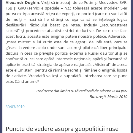
Alexandr Dughin
: Vreţi să întrebaţi de ce Putin şi Medvedev, SVR,
FSB şi GRU (serviciile speciale – n.t.) tolerează aceste modele? S-ar
putea extirpa această reţea de experţi, colportori (care nu sunt atât
de mulţi – n.a.) să fie strânşi cu uşa ca să se înţeleagă logica
desfăşurării războiului bazat pe reţea, inclusiv „recunoaşterea
sinceră” şi procedeele atlantiste strict deductive. De ce nu se face
acest lucru, aceasta este enigma puterii noastre politice. Adevăratul
„mare mister” a lui Putin este de ce agenţii de influenţă, care se
găsesc la vedere acolo unde sunt acum şi pilotează liber principalul
discurs în ceea ce priveşte politica externă a Rusiei dau tonul şi se
confruntă cu cei care apără interesele naţionale, apără şi încearcă să
aplice în practică strategia de apărare naţională. „Misterul” de aceea
este el „mister”, pentru că rămâne secret şi rămâne o enigmă, lipsită
de claritate. Vreodată va ieşi la suprafaţă. Întrebarea care se pune
este: Când anume?
Traducere din limba rusă realizată de Mioara POROJAN
Bucureşti, Martie 2010
30/03/2010
Puncte de vedere asupra geopoliticii ruse