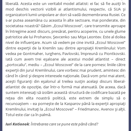
liberală. Acesta este un veritabil model atlatist: ei fac să fie auziţi în
mod deschis vectorii vizibili ai atlantismului, respectiv, că SUA şi
organizatorii lumii unipolare ar dori să vadă dezmembrarea Rusiei. Ce
s-ar putea aseamăna cu aceasta în alte sectoare, mai ponderate, din
societatea noastră? Găsim „Ecoul Moscovei”, care transmite aproape
în întregime acest discurs, presărat, pentru acoperire, cu unele glume
patriotice ale lui Prohanov, Şevcenko sau Mişa Leontev. Este al doilea
nivel de influenţare. Acum să vedem pe cine invită „Ecoul Moscovei”
dintre experţii de la Kremlin sau dintre apropiaţii Kremlinului: Vom
vedea pe Gontmaher, Iurghens, Pavlovski, împreună cu Piontkovski.
Iată cum avem trei eşaloane ale acestui model atlantist – direct
„portocaliu”, mediu – „Ecoul Moscovei” de la care pornesc liniile către
experţii din jurul Kremlinului, care vorbesc mai prudent, amintesc din
când în când şi despre interesele naţionale. Dacă vom privi mai atent,
aceşti figuranţi din eşalonul al treilea susţin acelaşi discurs liberal-
atlantist de opoziţie, dar într-o formă mai atenuată. De aceea, dacă
suntem interesaţi să izolăm această structură de codificare bazată pe
reţea din elita noastră politică, este extrem de simplu să o
recunoaştem – ea porneşte de la Kasparov până la experţii apropiaţi
Kremlinului, invitaţi la „Ecoul Moscovei” – Friedmanov, Avenov şi alţii.
Totul este clar ca în palmă.
Iuri Kotionok
: Întrebarea care se pune este până când?