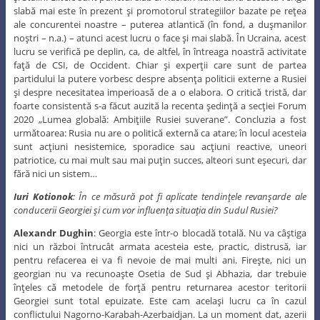
slabă mai este în prezent şi promotorul strategiilor bazate pe reţea
ale concurentei noastre – puterea atlantică (în fond, a duşmanilor
noştri – n.a.) – atunci acest lucru o face şi mai slabă. În Ucraina, acest
lucru se verifică pe deplin, ca, de altfel, în întreaga noastră activitate
faţă de CSI, de Occident. Chiar şi experţii care sunt de partea
partidului la putere vorbesc despre absenţa politicii externe a Rusiei
şi despre necesitatea imperioasă de a o elabora. O critică tristă, dar
foarte consistentă s-a făcut auzită la recenta şedinţă a secţiei Forum
2020 „Lumea globală: Ambiţiile Rusiei suverane”. Concluzia a fost
următoarea: Rusia nu are o politică externă ca atare; în locul acesteia
sunt acţiuni nesistemice, sporadice sau acţiuni reactive, uneori
patriotice, cu mai mult sau mai puţin succes, alteori sunt eşecuri, dar
fără nici un sistem…
Iuri Kotionok
: În ce măsură pot fi aplicate tendinţele revanşarde ale
conducerii Georgiei şi cum vor influenţa situaţia din Sudul Rusiei?
Alexandr Dughin
: Georgia este într-o blocadă totală. Nu va câştiga
nici un război întrucât armata acesteia este, practic, distrusă, iar
pentru refacerea ei va fi nevoie de mai multi ani. Fireşte, nici un
georgian nu va recunoaşte Osetia de Sud şi Abhazia, dar trebuie
înţeles că metodele de forţă pentru returnarea acestor teritorii
Georgiei sunt total epuizate. Este cam acelaşi lucru ca în cazul
conflictului Nagorno-Karabah-Azerbaidjan. La un moment dat, azerii