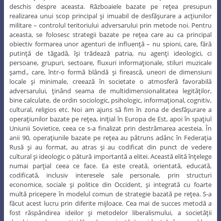
deschis despre aceasta. Războaiele bazate pe reţea presupun
realizarea unui scop principal şi imuabil de desfăşurare a acţiunilor
militare – controlul teritoriului adversarului prin metode noi. Pentru
aceasta, se folosesc strategii bazate pe reţea care au ca principal
obiectiv formarea unor agenturi de influenţă – nu spioni, care, fără
putinţă de tăgadă, îşi trădează patria, nu agenţi ideologici, ci
persoane, grupuri, sectoare, fluxuri informaţionale, stiluri muzicale
şamd., care, într-o formă blândă şi firească, uneori de dimensiuni
locale şi minimale, creează în societate o atmosferă favorabilă
adversarului, ţinând seama de multidimensionalitatea legităţilor,
bine calculate, de ordin sociologic, psihologic, informaţional, cognitiv,
cultural, religios etc. Noi am ajuns să fim în zona de desfăşurare a
operaţiunilor bazate pe reţea, iniţial în Europa de Est, apoi în spaţiul
Uniunii Sovietice, ceea ce s-a finalizat prin destrămarea acesteia. În
anii 90, operaţiunile bazate pe reţea au pătruns adânc în Federaţia
Rusă şi au format, au atras şi au codificat din punct de vedere
cultural şi ideologic o pătură importantă a elitei. Această elită înţelege
numai parţial ceea ce face. Ea este creată, orientată, educată,
codificată, inclusiv interesele sale personale, prin structuri
economice, sociale şi politice din Occident, şi integrată cu foarte
multă pricepere în modelul comun de strategie bazată pe reţea. S-a
făcut acest lucru prin diferite mijloace. Cea mai de succes metodă a
fost răspândirea ideilor şi metodelor liberalismului, a societăţii