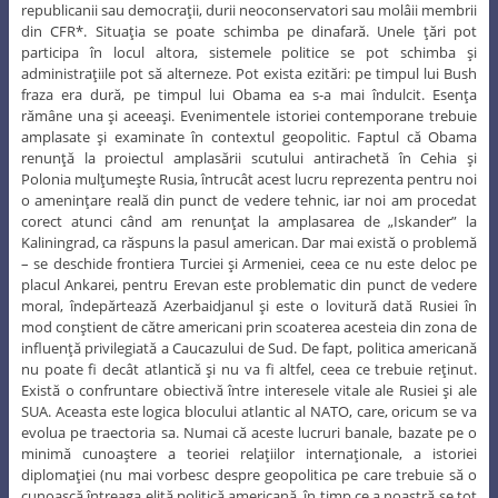
republicanii sau democraţii, durii neoconservatori sau molâii membrii
din CFR*. Situaţia se poate schimba pe dinafară. Unele ţări pot
participa în locul altora, sistemele politice se pot schimba şi
administraţiile pot să alterneze. Pot exista ezitări: pe timpul lui Bush
fraza era dură, pe timpul lui Obama ea s-a mai îndulcit. Esenţa
rămâne una şi aceeaşi. Evenimentele istoriei contemporane trebuie
amplasate şi examinate în contextul geopolitic. Faptul că Obama
renunţă la proiectul amplasării scutului antirachetă în Cehia şi
Polonia mulţumeşte Rusia, întrucât acest lucru reprezenta pentru noi
o ameninţare reală din punct de vedere tehnic, iar noi am procedat
corect atunci când am renunţat la amplasarea de „Iskander” la
Kaliningrad, ca răspuns la pasul american. Dar mai există o problemă
– se deschide frontiera Turciei şi Armeniei, ceea ce nu este deloc pe
placul Ankarei, pentru Erevan este problematic din punct de vedere
moral, îndepărtează Azerbaidjanul şi este o lovitură dată Rusiei în
mod conştient de către americani prin scoaterea acesteia din zona de
influenţă privilegiată a Caucazului de Sud. De fapt, politica americană
nu poate fi decât atlantică şi nu va fi altfel, ceea ce trebuie reţinut.
Există o confruntare obiectivă între interesele vitale ale Rusiei şi ale
SUA. Aceasta este logica blocului atlantic al NATO, care, oricum se va
evolua pe traectoria sa. Numai că aceste lucruri banale, bazate pe o
minimă cunoaştere a teoriei relaţiilor internaţionale, a istoriei
diplomaţiei (nu mai vorbesc despre geopolitica pe care trebuie să o
cunoască întreaga elită politică americană, în timp ce a noastră se tot