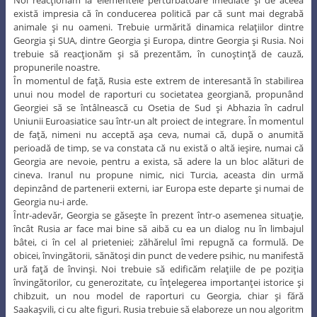
există impresia că în conducerea politică par că sunt mai degrabă
animale şi nu oameni. Trebuie urmărită dinamica relaţiilor dintre
Georgia şi SUA, dintre Georgia şi Europa, dintre Georgia şi Rusia. Noi
trebuie să reacţionăm şi să prezentăm, în cunoştinţă de cauză,
propunerile noastre.
În momentul de faţă, Rusia este extrem de interesantă în stabilirea
unui nou model de raporturi cu societatea georgiană, propunând
Georgiei să se întâlnească cu Osetia de Sud şi Abhazia în cadrul
Uniunii Euroasiatice sau într-un alt proiect de integrare. În momentul
de faţă, nimeni nu acceptă aşa ceva, numai că, după o anumită
perioadă de timp, se va constata că nu există o altă ieşire, numai că
Georgia are nevoie, pentru a exista, să adere la un bloc alături de
cineva. Iranul nu propune nimic, nici Turcia, aceasta din urmă
depinzând de partenerii externi, iar Europa este departe şi numai de
Georgia nu-i arde.
Într-adevăr, Georgia se găseşte în prezent într-o asemenea situaţie,
încât Rusia ar face mai bine să aibă cu ea un dialog nu în limbajul
bâtei, ci în cel al prieteniei; zăhărelul îmi repugnă ca formulă. De
obicei, învingătorii, sănătoşi din punct de vedere psihic, nu manifestă
ură faţă de învinşi. Noi trebuie să edificăm relaţiile de pe poziţia
învingătorilor, cu generozitate, cu înţelegerea importanţei istorice şi
chibzuit, un nou model de raporturi cu Georgia, chiar şi fără
Saakaşvili, ci cu alte figuri. Rusia trebuie să elaboreze un nou algoritm