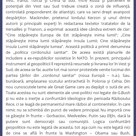
Vest, Iranul, Turcia şi China la Sud. Între Rusia şi partenerii ei
potenţiali din Vest sau Sud trebuie creată o zonă de influenţă,
controlată preponderent de atlantişti, care va servi drept avanpost
despărţitor. Mackinder, prietenul lordului Kerzon şi unul dintre
autorii şi principalii experţi în redactarea textelor tratatelor de la
Versailles şi Trianon, a exprimat această idee cândva extrem de clar:
”Cine stăpâneşte Europa de Est stăpâneşte inima lumii”; „Cine
stăpâneşte inima lumii stăpâneşte Insula Lumii; Cine stăpâneşte
Insula Lumii stăpâneşte lumea”. Această politică a primit denumirea
de „politica cordonului sanitar”. De aceea există planurile de
includere a ex-republicilor sovietice în NATO. În prezent, principalul
instrument al geopoliticii îl reprezintă resursele şi livrarea lor în Vest şi
Sud, de aceea se fac auzite tot mai sonor protestele venite tocmai din
partea ţărilor din „cordonul sanitar” (noua Europă – n.a.). Sau,
bunăoară, amplasarea scutului antirachetă în Polonia şi Cehia. Din
nou cunoscutele teme ale Great Game care au depăşit o sută de ani.
Toate acestea nu sunt elemente ale unei politici noi legate de G.Bush
şi nu este o inerţie a confruntării ideologice din perioada Războiului
Rece, ci se leagă de permanentul mare război al continentelor, în care
nimic nu se schimbă din punct de vedere principial. Nu importă cine
se găseşte în frunte – Gorbaciov, Medvedev, Putin sau Elţîn, dacă la
putere sunt democraţii sau comuniştii. Logica confruntării
geopolitice nu este legată de aceasta, tot aşa cum nu este legată nici
de cine se află în frunte la Washington – Obama sau Bush,