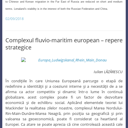
to Chinese and Korean migration in the Far East of Russia are reduced on short and medium
terms. Lenaland’s stability is in the interest of both the Russian Federation and China.
02/09/2018
Complexul fluvio-maritim european – repere
strategice
Iulian LĂZĂRESCU
În condiţiile în care Uniunea Europeană parcurge o etapă de
redefinire a identităţii şi a coeziunii interne şi a necesităţii de a se
afirma ca actor competitiv şi dinamic într-o lume în continuă
globalizare, acest complex poate fi un factor de dezvoltare
economică şi de echilibru social. Aplicând elementele teoriei lui
Mackinder la realitatea zilelor noastre, complexul Marea Nordului-
Rin-Main-Dunăre-Marea Neagră, prin poziţia sa geografică şi prin
valoarea sa geoeconomică, poate fi considerat ca heartland al
Europei. Ca atare se poate aprecia că cine controlează această cale