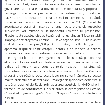
Ucraina au fost, însă, multe momente care ne-au favorizat –
guvernarea „portocalie” s-a dovedit extrem de nefastă şi poporul o
respinge. Iuşcenko a pus accentul pe antisemitism, rusofobie,
nazism, pe încercarea de a crea un rasism ucrainean. În curând,
Iuşcenko va pleca şi va fi căutat cu copoii, dar CSU (Consiliul de
Securitate al Ucrainei – n.t.) va rămâne. Toate proiectele rusofobe
subversive vor rămâne şi în mandatul următorului preşedinte.
Fireşte, toate acestea discreditează regimul ucrainean, îl face instabil
şi apropie dezintegrarea Ucrainei. Cum va acţiona, însă, Rusia în acest
caz? Noi nu suntem pregătiţi pentru dezintegrarea Ucrainei, pentru
apărarea propriilor noştri cetăţeni, pentru a ne conecta la politica
ucraineană într-un mod sistemic, consecvent şi metodic, nu numai
prin negocierile în problema gazelor naturale cu două persoane şi
elita coruptă din jurul lor. Trebuie să ne racordăm la un proiect
politic, să vedem care sunt dorinţele noastre în Ucraina, să
prezentăm perspectivele în legătură cu ce avem de făcut cu Crimeea
şi Ucraina de Răsărit. Dacă acest lucru nu se va întâmpla, se poate
realiza proiectul occidental care urmăreşte desprinderea definitivă şi
totală a Ucrainei de Rusia prin aderarea acesteia la NATO şi prin
forme dure de confruntare. Or, s-ar putea să avem şansa ca Ucraina
să se dezintegreze singură, să se prăbuşească, ceea ce este foarte
posibil.
Atunci nu ne rămâne decât să preluăm ceea ce mai rămâne. Dar dacă