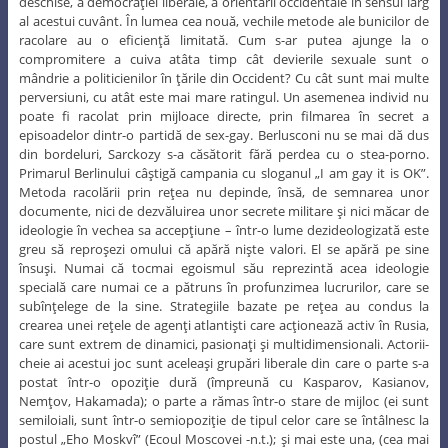
deschise, a democraţiei liberale, a orientării occidentale în sensul larg
al acestui cuvânt. În lumea cea nouă, vechile metode ale bunicilor de
racolare au o eficienţă limitată. Cum s-ar putea ajunge la o
compromitere a cuiva atâta timp cât devierile sexuale sunt o
mândrie a politicienilor în ţările din Occident? Cu cât sunt mai multe
perversiuni, cu atât este mai mare ratingul. Un asemenea individ nu
poate fi racolat prin mijloace directe, prin filmarea în secret a
episoadelor dintr-o partidă de sex-gay. Berlusconi nu se mai dă dus
din bordeluri, Sarckozy s-a căsătorit fără perdea cu o stea-porno.
Primarul Berlinului câştigă campania cu sloganul „I am gay it is OK”.
Metoda racolării prin reţea nu depinde, însă, de semnarea unor
documente, nici de dezvăluirea unor secrete militare şi nici măcar de
ideologie în vechea sa accepţiune – într-o lume dezideologizată este
greu să reproşezi omului că apără nişte valori. El se apără pe sine
însuşi. Numai că tocmai egoismul său reprezintă acea ideologie
specială care numai ce a pătruns în profunzimea lucrurilor, care se
subînţelege de la sine. Strategiile bazate pe reţea au condus la
crearea unei reţele de agenţi atlantişti care acţionează activ în Rusia,
care sunt extrem de dinamici, pasionaţi şi multidimensionali. Actorii-
cheie ai acestui joc sunt aceleaşi grupări liberale din care o parte s-a
postat într-o opoziţie dură (împreună cu Kasparov, Kasianov,
Nemţov, Hakamada); o parte a rămas într-o stare de mijloc (ei sunt
semiloiali, sunt într-o semiopoziţie de tipul celor care se întâlnesc la
postul „Eho Moskvî” (Ecoul Moscovei -n.t.); şi mai este una, (cea mai