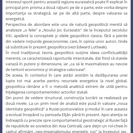
Interesul sporit pentru această regiune eurasiatică poate fi explicat în
principal prin prisma a două raţiuni: pe de o parte, este vorba despre
importanţa sa strategică, iar pe de altă parte, despre valoarea sa
energetică.
Perspectiva de abordare este una de natură geopolitică menită să
analizeze „o felie” a „Noului Joc Eurasiatic” de la începutul secolului
XXI, apelând la conceptele şi ideile geopoliticii clasice, fără a pierde
din vedere noţiunile geoeconomiei, care, în opinia unor autori, tinde
să substituie în prezent geopolitica (vezi Edward Luttwak).
În mod tradiţional, teoria geopoliticii susţine ideea conflictualităţii
inerente, ce caracterizează raporturile interstatale, dat fiind că statele
variază în putere şi dimensiune, iar „ca să le maximalizeze au nevoie
de teritorii economice şi strategice valoroase”.
De aceea, în contextul în care astăzi asistăm la desfăşurarea unei
lupte tot mai acerbe pentru resursele energetice la nivel global,
geopolitica rămâne a fi o metodă analitică extrem de utilă pentru
înţelegerea comportamentelor actorilor statali.
Din punct de vedere structural, construcţia lucrării se realizează pe
două nivele. La un prim nivel de analiză este pusă în valoare „noua
identitate geopolitică” a Rusiei postsovietice şi modul în care aceasta
a evoluat începând cu perioada Elţân până în prezent. Apoi atenţia se
îndreaptă cu precizie spre comportamentul geostrategic al Rusiei faţă
de republicile ex-sovietice din Asia Centrală, care deţin un rol-cheie în
cadrul afirmării „neo-imperialismului energetic rus” la începutul sec.