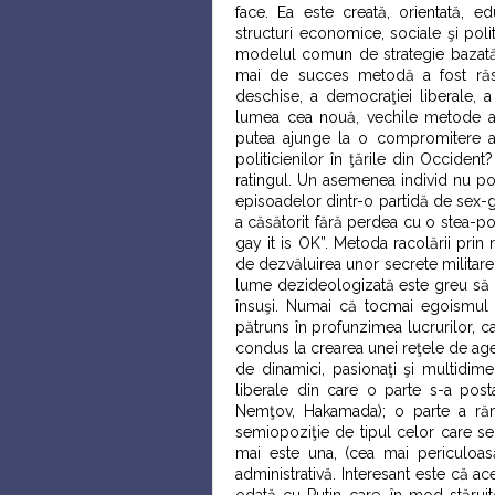
face. Ea este creată, orientată, ed
structuri economice, sociale şi poli
modelul comun de strategie bazată p
mai de succes metodă a fost răspâ
deschise, a democraţiei liberale, a 
lumea cea nouă, vechile metode ale
putea ajunge la o compromitere a 
politicienilor în ţările din Occiden
ratingul. Un asemenea individ nu poat
episoadelor dintr-o partidă de sex-
a căsătorit fără perdea cu o stea-po
gay it is OK”. Metoda racolării pri
de dezvăluirea unor secrete militare
lume dezideologizată este greu să r
însuşi. Numai că tocmai egoismul 
pătruns în profunzimea lucrurilor, c
condus la crearea unei reţele de agen
de dinamici, pasionaţi şi multidimen
liberale din care o parte s-a post
Nemţov, Hakamada); o parte a rămas
semiopoziţie de tipul celor care se 
mai este una, (cea mai periculoasă
administrativă. Interesant este că ace