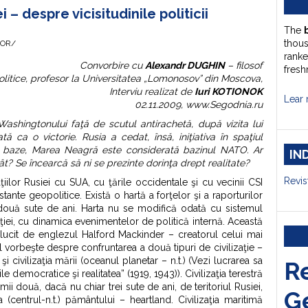
 – despre vicisitudinile politicii
The
thou
HOR/
ranke
Convorbire cu
Alexandr DUGHIN
– filosof
fresh
 politice, profesor la Universitatea „Lomonosov” din Moscova,
Interviu realizat de
Iuri KOTIONOK
Lear 
02.11.2009, www.Segodnia.ru
Washingtonului faţă de scutul antirachetă, după vizita lui
ca o victorie. Rusia a cedat, însă, iniţiativa în spaţiul
de baze, Marea Neagră este considerată bazinul NATO. Ar
IN
tât? Se încearcă să ni se prezinte dorinţa drept realitate?
Revis
ţiilor Rusiei cu SUA, cu ţările occidentale şi cu vecinii CSI
tante geopolitice. Există o hartă a forţelor şi a raporturilor
 două sute de ani. Harta nu se modifică odată cu sistemul
iei, cu dinamica evenimentelor de politică internă. Această
rălucit de englezul Halford Mackinder – creatorul celui mai
l vorbeşte despre confruntarea a două tipuri de civilizaţie –
.) şi civilizaţia mării (oceanul planetar – n.t.) (Vezi lucrarea sa
R
ile democratice şi realitatea” (1919, 1943)). Civilizaţia terestră
ltimii două, dacă nu chiar trei sute de ani, de teritoriul Rusiei,
G
a (centrul-n.t.) pământului – heartland. Civilizaţia maritimă