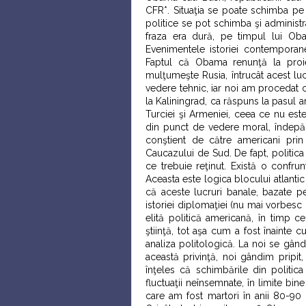
CFR*. Situaţia se poate schimba pe d
politice se pot schimba şi administra
fraza era dură, pe timpul lui Ob
Evenimentele istoriei contemporane
Faptul că Obama renunţă la proiec
mulţumeşte Rusia, întrucât acest lu
vedere tehnic, iar noi am procedat 
la Kaliningrad, ca răspuns la pasul 
Turciei şi Armeniei, ceea ce nu est
din punct de vedere moral, îndepăr
conştient de către americani prin
Caucazului de Sud. De fapt, politica 
ce trebuie reţinut. Există o confrun
Aceasta este logica blocului atlanti
că aceste lucruri banale, bazate pe
istoriei diplomaţiei (nu mai vorbes
elită politică americană, în timp 
ştiinţă, tot aşa cum a fost înainte cu
analiza politologică. La noi se gândeş
această privinţă, noi gândim pripit,
înţeles că schimbările din politica
fluctuaţii neînsemnate, în limite bin
care am fost martori în anii 80-90 î