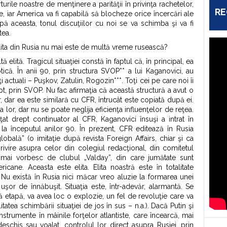
urile noastre de menţinere a parităţii în privinţa rachetelor,
RE
e, iar America va fi capabilă să blocheze orice încercări ale
ă aceasta, tonul discuţiilor cu noi se va schimba şi va fi
tea.
 elita din Rusia nu mai este de multă vreme rusească?
ă elită. Tragicul situaţiei constă în faptul că, în principal, ea
tică. În anii 90, prin structura SVOP** a lui Kaganovici, au
i actuali – Puşkov, Zatulin, Rogozin***. Toţi cei pe care noi îi
pt, prin SVOP. Nu fac afirmaţia că această structură a avut o
, dar ea este similară cu CFR, întrucât este copiată după ei.
ea lor, dar nu se poate neglija eficienţa influenţelor de reţea.
ţat drept continuator al CFR, Kaganovici însuşi a intrat în
 la începutul anilor 90. În prezent, CFR editează în Rusia
globală” (o imitaţie după revista Foreign Affairs, chiar şi ca
privire asupra celor din colegiul redacţional, din comitetul
u mai vorbesc de clubul „Valday”, din care jumătate sunt
ericane. Aceasta este elita. Elita noastră este în totalitate
Nu există în Rusia nici măcar vreo aluzie la formarea unei
uşor de înnăbuşit. Situaţia este, într-adevăr, alarmantă. Se
 etapă, va avea loc o explozie, un fel de revoluţie care va
atea schimbării situaţiei de jos în sus – n.a.). Dacă Putin şi
trumente în mâinile forţelor atlantiste, care încearcă, mai
eschis sau voalat, controlul lor direct asupra Rusiei, prin