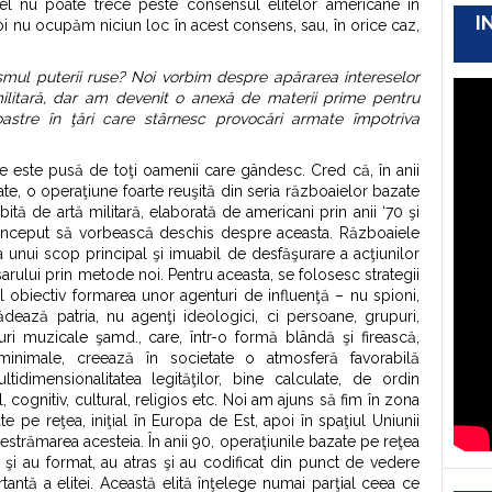
 el nu poate trece peste consensul elitelor americane în
I
noi nu ocupăm niciun loc în acest consens, sau, în orice caz,
smul puterii ruse? Noi vorbim despre apărarea intereselor
militară, dar am devenit o anexă de materii prime pentru
noastre în ţări care stârnesc provocări armate împotriva
re este pusă de toţi oamenii care gândesc. Cred că, în anii
ăcate, o operaţiune foarte reuşită din seria războaielor bazate
tă de artă militară, elaborată de americani prin anii ‘70 şi
 au început să vorbească deschis despre aceasta. Războaiele
 unui scop principal şi imuabil de desfăşurare a acţiunilor
rsarului prin metode noi. Pentru aceasta, se folosesc strategii
l obiectiv formarea unor agenturi de influenţă – nu spioni,
rădează patria, nu agenţi ideologici, ci persoane, grupuri,
iluri muzicale şamd., care, într-o formă blândă şi firească,
minimale, creează în societate o atmosferă favorabilă
idimensionalitatea legităţilor, bine calculate, de ordin
 cognitiv, cultural, religios etc. Noi am ajuns să fim în zona
e pe reţea, iniţial în Europa de Est, apoi în spaţiul Uniunii
destrămarea acesteia. În anii 90, operaţiunile bazate pe reţea
şi au format, au atras şi au codificat din punct de vedere
tantă a elitei. Această elită înţelege numai parţial ceea ce