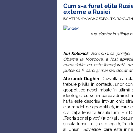
Cum s-a furat elita Rusiei
externe a Rusiei
BY HTTPS://WWW.GEOPOLITIC.RO/AUT
rus, doctor în ştiinţe
Iuri Kotionok
: Schimbarea poziţiei 
Obama la Moscova, a fost apreciată 
euroasiatic: ea este înconjurată 
putea să fi, oare, şi mai rău decât a
Alexandr Dughin
: Dezvoltarea rela
trebuie privită în contextul unor cons
geopolitice neschimbate în ultimii
ideologic, cu schimbarea administraţ
hartă este descrisă într-un chip st
clar model de geopolitică, în care e
civilizaţia terestră (insula lumii – n.t
„Teoria zonei pivot” (1904) şi „Idealur
(insula lumii – n.t.) este legată, în u
al Uniunii Sovietice, care este inim