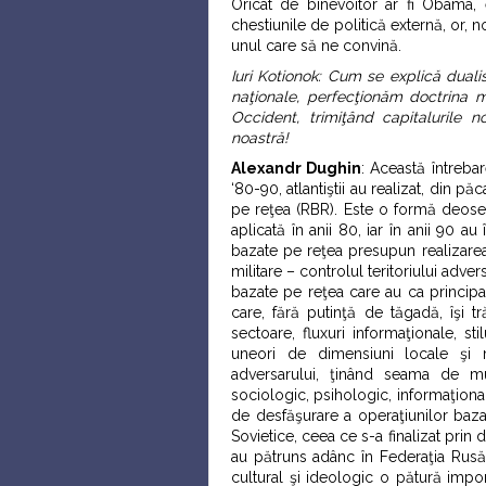
Oricât de binevoitor ar fi Obama,
chestiunile de politică externă, or, 
unul care să ne convină.
Iuri Kotionok: Cum se explică duali
naţionale, perfecţionăm doctrina 
Occident, trimiţând capitalurile 
noastră!
Alexandr Dughin
: Această întreba
‘80-90, atlantiştii au realizat, din p
pe reţea (RBR). Este o formă deosebi
aplicată în anii 80, iar în anii 90
bazate pe reţea presupun realizarea
militare – controlul teritoriului adve
bazate pe reţea care au ca principa
care, fără putinţă de tăgadă, îşi t
sectoare, fluxuri informaţionale, st
uneori de dimensiuni locale şi 
adversarului, ţinând seama de mult
sociologic, psihologic, informaţional,
de desfăşurare a operaţiunilor bazat
Sovietice, ceea ce s-a finalizat prin 
au pătruns adânc în Federaţia Rusă 
cultural şi ideologic o pătură impor