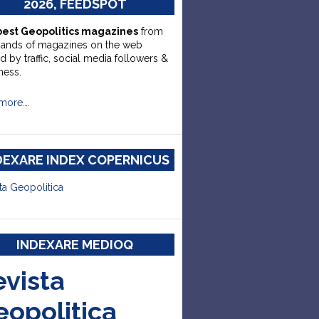
2026, FEEDSPOT
best Geopolitics magazines
from
sands of magazines on the web
d by traffic, social media followers &
ness.
more….
DEXARE INDEX COPERNICUS
ta Geopolitica
INDEXARE MEDIOQ
evista
eopolitica