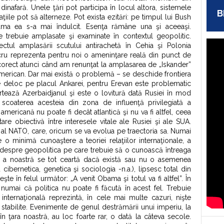
inafară. Unele ţări pot participa în locul altora, sistemele
B
ţiile pot să alterneze. Pot exista ezitări: pe timpul lui Bush
ama ea s-a mai îndulcit. Esenţa rămâne una şi aceeaşi.
 trebuie amplasate şi examinate în contextul geopolitic.
tul amplasării scutului antirachetă în Cehia şi Polonia
cru reprezenta pentru noi o ameninţare reală din punct de
corect atunci când am renunţat la amplasarea de „Iskander”
american. Dar mai există o problemă – se deschide frontiera
e deloc pe placul Ankarei, pentru Erevan este problematic
tează Azerbaidjanul şi este o lovitură dată Rusiei în mod
 scoaterea acesteia din zona de influenţă privilegiată a
americană nu poate fi decât atlantică şi nu va fi altfel, ceea
tare obiectivă între interesele vitale ale Rusiei şi ale SUA.
c al NATO, care, oricum se va evolua pe traectoria sa. Numai
 o minimă cunoaştere a teoriei relaţiilor internaţionale, a
c despre geopolitica pe care trebuie să o cunoască întreaga
ce a noastră se tot ceartă dacă există sau nu o asemenea
 cibernetica, genetica şi sociologia -n.a.), lipsesc total din
te în felul următor: „A venit Obama şi totul va fi altfel”. În
 numai că politica nu poate fi făcută în acest fel. Trebuie
 internaţională reprezintă, în cele mai multe cazuri, nişte
e stabilite. Evenimente de genul destrămării unui imperiu, la
n ţara noastră, au loc foarte rar, o dată la câteva secole.