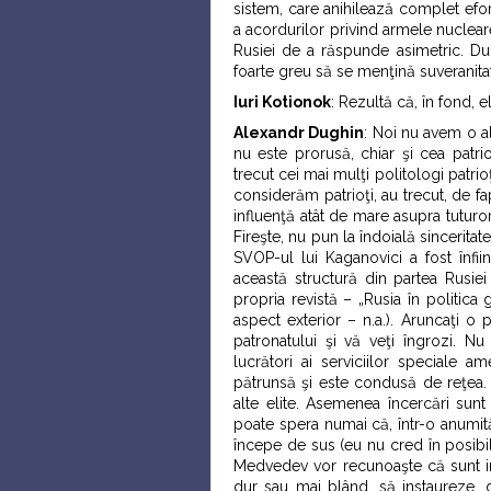
sistem, care anihilează complet efort
a acordurilor privind armele nuclear
Rusiei de a răspunde asimetric. Dup
foarte greu să se menţină suveranita
Iuri Kotionok
: Rezultă că, în fond,
Alexandr Dughin
: Noi nu avem o alt
nu este prorusă, chiar şi cea patrio
trecut cei mai mulţi politologi patrioţ
considerăm patrioţi, au trecut, de fa
influenţă atât de mare asupra tuturor
Fireşte, nu pun la îndoială sinceritat
SVOP-ul lui Kaganovici a fost înfiin
această structură din partea Rusiei
propria revistă – „Rusia în politica 
aspect exterior – n.a.). Aruncaţi o 
patronatului şi vă veţi îngrozi. N
lucrători ai serviciilor speciale am
pătrunsă şi este condusă de reţea. 
alte elite. Asemenea încercări sunt 
poate spera numai că, într-o anumită
începe de sus (eu nu cred în posibilit
Medvedev vor recunoaşte că sunt ins
dur sau mai blând, să instaureze, d