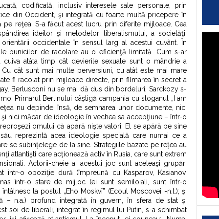
ucată, codificată, inclusiv interesele sale personale, prin
tice din Occident, şi integrată cu foarte multă pricepere în
e reţea. S-a făcut acest lucru prin diferite mijloace. Cea
ndirea ideilor şi metodelor liberalismului, a societăţii
orientării occidentale în sensul larg al acestui cuvânt. În
 bunicilor de racolare au o eficienţă limitată. Cum s-ar
cuiva atâta timp cât devierile sexuale sunt o mândrie a
t? Cu cât sunt mai multe perversiuni, cu atât este mai mare
e fi racolat prin mijloace directe, prin filmarea în secret a
gay. Berlusconi nu se mai dă dus din bordeluri, Sarckozy s-
rno. Primarul Berlinului câştigă campania cu sloganul „I am
n reţea nu depinde, însă, de semnarea unor documente, nici
 şi nici măcar de ideologie în vechea sa accepţiune – într-o
eproşezi omului că apără nişte valori. El se apără pe sine
său reprezintă acea ideologie specială care numai ce a
are se subînţelege de la sine. Strategiile bazate pe reţea au
ţi atlantişti care acţionează activ în Rusia, care sunt extrem
sionali. Actorii-cheie ai acestui joc sunt aceleaşi grupări
at într-o opoziţie dură (împreună cu Kasparov, Kasianov,
 într-o stare de mijloc (ei sunt semiloiali, sunt într-o
întâlnesc la postul „Eho Moskvî” (Ecoul Moscovei -n.t.); şi
 – n.a.) profund integrată în guvern, în sfera de stat şi
st soi de liberali, integrat în regimul lui Putin, s-a schimbat