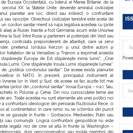
ă de Europa Occidentală, cu liderul ei Marea Britanie, de la
n secolul XX, la Statele Unite, devenite amiralul civilizaţiei
ceanul planetar are loc, direct sau indirect, o confruntare
IS
 sau opoziţie. Obiectivul civilizaţiei terestre este acela de
ui, un cordon sanitar menit să rupă legătura acesteia cu ţările
i aliaţi ai Rusiei. Înainte a fost Germania, acum este Uniunea
ina la Sud. Între Rusia şi partenerii ei potenţiali din Vest sau
nţă, controlată preponderent de atlantişti, care va servi
der, prietenul lordului Kerzon şi unul dintre autorii şi
elor tratatelor de la Versailles şi Trianon, a exprimat această
Powe
 stăpâneşte Europa de Est stăpâneşte inima lumii”; „Cine
sula Lumii; Cine stăpâneşte Insula Lumii stăpâneşte lumea”.
de „politica cordonului sanitar”. De aceea există planurile
vietice în NATO. În prezent, principalul instrument al
şi livrarea lor în Vest şi Sud, de aceea se fac auzite tot mai
rtea ţărilor din „cordonul sanitar” (noua Europă – n.a.). Sau,
rachetă în Polonia şi Cehia. Din nou cunoscutele teme ale
e ani. Toate acestea nu sunt elemente ale unei politici noi
e a confruntării ideologice din perioada Războiului Rece, ci
i al continentelor, în care nimic nu se schimbă din punct
ine se găseşte în frunte – Gorbaciov, Medvedev, Putin sau
ii sau comuniştii. Logica confruntării geopolitice nu este
ste legată nici de cine se află în frunte la Washington –
democraţii, durii neoconservatori sau molâii membrii din