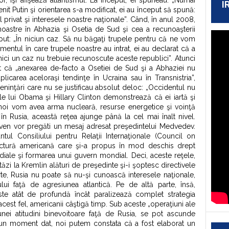
r, îşi afişează atlantismul. La început, ei spuneau: „Numai
I
nit Putin şi orientarea s-a modificat, ei au început să spună:
l privat şi interesele noastre naţionale”. Când, în anul 2008,
noastre în Abhazia şi Osetia de Sud şi cea a recunoaşterii
ceput: „În niciun caz. Să nu băgaţi trupele pentru că ne vom
omentul în care trupele noastre au intrat, ei au declarat că a
 nici un caz nu trebuie recunoscute aceste republici”. Atunci
 că „anexarea de-facto a Osetiei de Sud şi a Abhaziei nu
plicarea aceloraşi tendinţe în Ucraina sau în Transnistria”,
meninţări care nu se justificau absolut deloc: „Occidentul nu
tele lui Obama şi Hillary Clinton demonstrează că ei iartă şi
 noi vom avea arma nucleară, resurse energetice şi voinţă
l, în Rusia, această reţea ajunge până la cel mai înalt nivel.
ven vor pregăti un mesaj adresat preşedintelui Medvedev.
tul Consiliului pentru Relaţii Internaţionale (Council on
uctură americană care şi-a propus în mod deschis drept
diale şi formarea unui guvern mondial. Deci, aceste reţele,
zi la Kremlin alături de preşedinte şi-i şoptesc directivele
e, Rusia nu poate să nu-şi cunoască interesele naţionale,
lui faţă de agresiunea atlantică. Pe de altă parte, însă,
ste atât de profundă încât paralizează complet strategia
acest fel, americanii câştigă timp. Sub aceste „operaţiuni ale
nei atitudini binevoitoare faţă de Rusia, se pot ascunde
a un moment dat, noi putem constata că a fost elaborat un