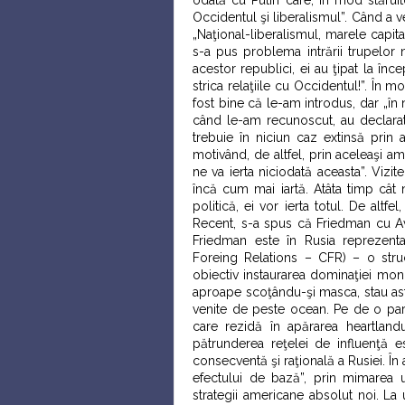
odată cu Putin care, în mod stăruito
Occidentul şi liberalismul”. Când a ve
„Naţional-liberalismul, marele capita
s-a pus problema intrării trupelor 
acestor republici, ei au ţipat la în
strica relaţiile cu Occidentul!”. În m
fost bine că le-am introdus, dar „în
când le-am recunoscut, au declarat
trebuie în niciun caz extinsă prin a
motivând, de altfel, prin aceleaşi a
ne va ierta niciodată aceasta”. Vizi
încă cum mai iartă. Atâta timp cât
politică, ei vor ierta totul. De altfe
Recent, s-a spus că Friedman cu A
Friedman este în Rusia reprezentan
Foreing Relations – CFR) – o str
obiectiv instaurarea dominaţiei mon
aproape scoţându-şi masca, stau astă
venite de peste ocean. Pe de o part
care rezidă în apărarea heartlandu
pătrunderea reţelei de influenţă e
consecventă şi raţională a Rusiei. În 
efectului de bază”, prin mimarea u
strategii americane absolut noi. L