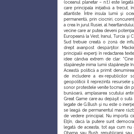
(oceanul planetar – n.t.) este legat
care principala iniţiativă a trecut, î
atlantiste. Între insula lumii şi o
permanentă, prin ciocniri, concurenţă
a crea în jurul Rusiei, al heartlandul
vecine care ar putea deveni potenţial
Europeană la Vest, Iranul, Turcia şi Ch
Sud trebuie creată o zonă de influe
drept avanpost despărţitor. Mackin
principalii experţi în redactarea text
idee cândva extrem de clar: ”Cine
stăpâneşte inima lumii stăpâneşte In
Această politică a primit denumirea 
de includere a ex-republicilor so
geopoliticii îl reprezintă resursele 
sonor protestele venite tocmai din pa
bunăoară, amplasarea scutului anti
Great Game care au depăşit o sută d
legate de G.Bush şi nu este o inerţi
se leagă de permanentul mare războ
de vedere principial. Nu importă c
Elţîn, dacă la putere sunt democraţ
legată de aceasta, tot aşa cum nu e
Obama sau Bush, republicanii sau 