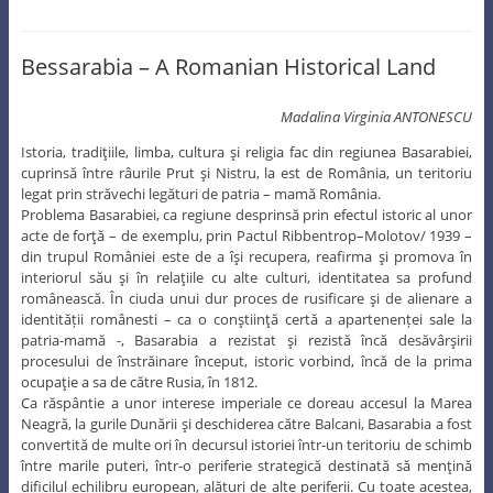
Bessarabia – A Romanian Historical Land
Madalina Virginia ANTONESCU
Istoria, tradiţiile, limba, cultura şi religia fac din regiunea Basarabiei,
cuprinsă între râurile Prut şi Nistru, la est de România, un teritoriu
legat prin străvechi legături de patria – mamă România.
Problema Basarabiei, ca regiune desprinsă prin efectul istoric al unor
acte de forţă – de exemplu, prin Pactul Ribbentrop–Molotov/ 1939 –
din trupul României este de a îşi recupera, reafirma şi promova în
interiorul său şi în relaţiile cu alte culturi, identitatea sa profund
românească. În ciuda unui dur proces de rusificare şi de alienare a
identității românesti – ca o conştiinţă certă a apartenenței sale la
patria-mamă -, Basarabia a rezistat şi rezistă încă desăvârşirii
procesului de înstrăinare început, istoric vorbind, încă de la prima
ocupaţie a sa de către Rusia, în 1812.
Ca răspântie a unor interese imperiale ce doreau accesul la Marea
Neagră, la gurile Dunării şi deschiderea către Balcani, Basarabia a fost
convertită de multe ori în decursul istoriei într-un teritoriu de schimb
între marile puteri, într-o periferie strategică destinată să menţină
dificilul echilibru european, alături de alte periferii. Cu toate acestea,