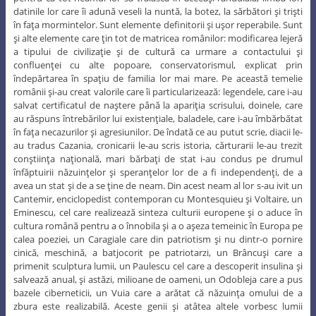
datinile lor care îi adună veseli la nuntă, la botez, la sărbători şi trişti
în faţa mormintelor. Sunt elemente definitorii şi uşor reperabile. Sunt
şi alte elemente care ţin tot de matricea românilor: modificarea lejeră
a tipului de civilizaţie şi de cultură ca urmare a contactului şi
confluenţei cu alte popoare, conservatorismul, explicat prin
îndepărtarea în spaţiu de familia lor mai mare. Pe această temelie
românii şi-au creat valorile care îi particularizează: legendele, care i-au
salvat certificatul de naştere până la apariţia scrisului, doinele, care
au răspuns întrebărilor lui existenţiale, baladele, care i-au îmbărbătat
în faţa necazurilor şi agresiunilor. De îndată ce au putut scrie, diacii le-
au tradus Cazania, cronicarii le-au scris istoria, cărturarii le-au trezit
conştiinţa naţională, mari bărbaţi de stat i-au condus pe drumul
înfăptuirii năzuinţelor şi speranţelor lor de a fi independenţi, de a
avea un stat şi de a se ţine de neam. Din acest neam al lor s-au ivit un
Cantemir, enciclopedist contemporan cu Montesquieu şi Voltaire, un
Eminescu, cel care realizează sinteza culturii europene şi o aduce în
cultura română pentru a o înnobila şi a o aşeza temeinic în Europa pe
calea poeziei, un Caragiale care din patriotism şi nu dintr-o pornire
cinică, meschină, a batjocorit pe patriotarzi, un Brâncuşi care a
primenit sculptura lumii, un Paulescu cel care a descoperit insulina şi
salvează anual, şi astăzi, milioane de oameni, un Odobleja care a pus
bazele ciberneticii, un Vuia care a arătat că năzuinţa omului de a
zbura este realizabilă. Aceste genii şi atâtea altele vorbesc lumii