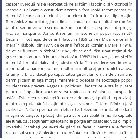
cetăţeni!”. Nouă ni s-a reproşat că ne arătăm războinici şi victorioşi în
războaie. Cel care a cerut demitizarea a fost rapid recompensat cu
demnităţi care au culminat cu numirea lui în fruntea diplomaţiei
României. Amatorii de glorie din zilele noastre i-au insultat pe români
pentru sentimentul resemnării. Sunt mioritici, s-a spus cu dispreţ şi
încă se mai spune. Dar sunt românii în istorie un popor resemnat?
Dacă ar fi fost aşa, de ce ar fi făcut în 1859 Unirea Mică, de ce ar fi
mers în războiul din 1877, de ce ar fi înfăptuit România Mare la 1918,
de ce ar fi intrat în război în 1941, de ce ar fi răsturnat regimul de
guvernare comunistă impus din afară în 1989? Un filozof, ajuns şi el în
demnităţi ministeriale, obişnuieşte să ia în derâdere sentimentul
mioritic al românilor, punând mult mai mult preţ pe o omletă adusă
la timp la birou decât pe capacitatea ţăranului român de a rămâne
demn şi calm în faţa morţii iminente; o poetesă ne socoteşte popor
cu identitate precară, vegetală; politicienii fac tot ce le stă în putere
pentru a împiedica sincronizarea rapidă a românilor la Europa de
astăzi. Este ceea ce aşteaptă puzderia de analişti politici improvizaţi
pentru a repeta până la saţietate „aşa ceva, nu se întâmplă într-o ţară
civilizată …”. Cu o permanentă lehamite, televiziunile arată obsedant
imagini cu cerşetori plecaţi din ţară care au năvălit în marile capitale
ale lumii, cu „căpşunari” aşteptând la porţile ambasadelor, cu olimpici
invariabil întrebaţi „ce aveţi de gând să faceţi?” pentru a le facilita
răspunsul scurt „să plecăm din România”, cu bătrâni buimăciţi că nu