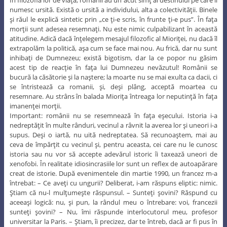
numesc ursită. Există o ursită a individului, alta a colectivităţii. Binele
şi răul le explică sintetic prin „ce ţi-e scris, în frunte ţi-e pus”. În faţa
morţii sunt adesea resemnaţi. Nu este nimic culpabilizant în această
atitudine. Adică dacă înţelegem mesajul filozofic al Mioriţei, nu dacă îl
extrapolăm la politică, aşa cum se face mai nou. Au frică, dar nu sunt
inhibaţi de Dumnezeu; există bigotism, dar la ce popor nu găsim
acest tip de reacţie în faţa lui Dumnezeu nevăzutul! Românii se
bucură la căsătorie şi la naştere; la moarte nu se mai exulta ca dacii, ci
se întristează ca romanii, şi, deşi plâng, acceptă moartea cu
resemnare. Au strâns în balada Mioriţa întreaga lor neputinţă în faţa
imanenţei morţii.
Important: românii nu se resemnează în faţa eşecului. Istoria i-a
nedreptăţit în multe rânduri, vecinul a râvnit la averea lor şi uneori i-a
supus. Deşi o iartă, nu uită nedreptatea. Să recunoaştem, mai au
ceva de împărţit cu vecinul şi, pentru aceasta, cei care nu le cunosc
istoria sau nu vor să accepte adevărul istoric îi taxează uneori de
xenofobi. În realitate idiosincrasiile lor sunt un reflex de autoapărare
creat de istorie. După evenimentele din martie 1990, un francez m-a
întrebat: – Ce aveţi cu ungurii? Deliberat, i-am răspuns eliptic: nimic.
Ştiam că nu-l mulţumeşte răspunsul. – Sunteţi şovini? Răspund cu
aceeaşi logică: nu, şi pun, la rândul meu o întrebare: voi, francezii
sunteţi şovini? – Nu, îmi răspunde interlocutorul meu, profesor
universitar la Paris. – Ştiam, îi precizez, dar te întreb, dacă ar fi pus în