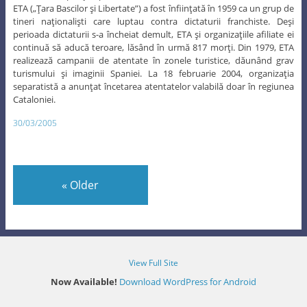
ETA („Ţara Bascilor şi Libertate”) a fost înfiinţată în 1959 ca un grup de
tineri naţionalişti care luptau contra dictaturii franchiste. Deşi
perioada dictaturii s-a încheiat demult, ETA şi organizaţiile afiliate ei
continuă să aducă teroare, lăsând în urmă 817 morţi. Din 1979, ETA
realizează campanii de atentate în zonele turistice, dăunând grav
turismului şi imaginii Spaniei. La 18 februarie 2004, organizaţia
separatistă a anunţat încetarea atentatelor valabilă doar în regiunea
Cataloniei.
30/03/2005
«
Older
View Full Site
Now Available!
Download WordPress for Android