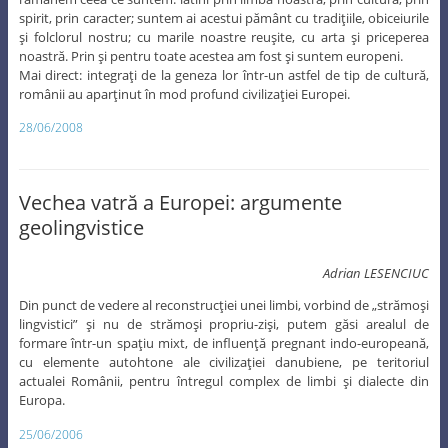
spirit, prin caracter; suntem ai acestui pământ cu tradiţiile, obiceiurile
şi folclorul nostru; cu marile noastre reuşite, cu arta şi priceperea
noastră. Prin şi pentru toate acestea am fost şi suntem europeni.
Mai direct: integraţi de la geneza lor într-un astfel de tip de cultură,
românii au aparţinut în mod profund civilizaţiei Europei.
28/06/2008
Vechea vatră a Europei: argumente
geolingvistice
Adrian LESENCIUC
Din punct de vedere al reconstrucţiei unei limbi, vorbind de „strămoşi
lingvistici” şi nu de strămoşi propriu-zişi, putem găsi arealul de
formare într-un spaţiu mixt, de influenţă pregnant indo-europeană,
cu elemente autohtone ale civilizaţiei danubiene, pe teritoriul
actualei Românii, pentru întregul complex de limbi şi dialecte din
Europa.
25/06/2006