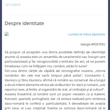
13/12/2010
Despre identitate
George APOSTOIU
Vă propun să acceptăm una dintre posibilele definiţii ale identităţii
anume că aceasta este un ansamblu de caracteristici sau însuşiri care
particularizează şi fac recognoscibilă o entitate. De aici, să ne punem
întrebarea: cum ne înfăţişăm noi, românii, astăzi în lume?
Într-una dintre cărţile de căpătâi ale istoriografiei noastre, „Istoria
românilor din cele mai vechi timpuri până astăzi”, Constantin C.
Giurescu şi Dinu Giurescu afirmă că românii au conservat de-a lungul
a două milenii elemente etnice ale străbunilor lor dacii şi romanii „sub
raportul rasei, al limbii, al organizării de stat, al civilizaţiei şi al culturii”.
Aceasta înseamnă că românii sunt un popor neolatin, ca şi italienii,
francezii, spaniolii, portughezii, dar că sinteza realizată prin simbioza
daco-romană le conferă o particularitate, îi deosebeşte de aceştia
prin ceva: ei s-au creştinat înainte ca osmoza daco-romană să le