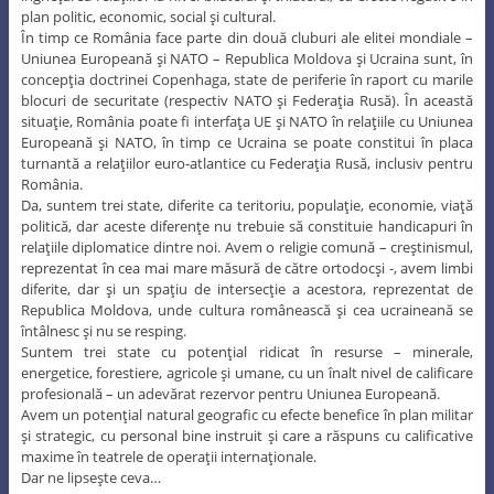
plan politic, economic, social şi cultural.
În timp ce România face parte din două cluburi ale elitei mondiale –
Uniunea Europeană şi NATO – Republica Moldova şi Ucraina sunt, în
concepţia doctrinei Copenhaga, state de periferie în raport cu marile
blocuri de securitate (respectiv NATO şi Federaţia Rusă). În această
situaţie, România poate fi interfaţa UE şi NATO în relaţiile cu Uniunea
Europeană şi NATO, în timp ce Ucraina se poate constitui în placa
turnantă a relaţiilor euro-atlantice cu Federaţia Rusă, inclusiv pentru
România.
Da, suntem trei state, diferite ca teritoriu, populaţie, economie, viaţă
politică, dar aceste diferenţe nu trebuie să constituie handicapuri în
relaţiile diplomatice dintre noi. Avem o religie comună – creştinismul,
reprezentat în cea mai mare măsură de către ortodocşi -, avem limbi
diferite, dar şi un spaţiu de intersecţie a acestora, reprezentat de
Republica Moldova, unde cultura românească şi cea ucraineană se
întâlnesc şi nu se resping.
Suntem trei state cu potenţial ridicat în resurse – minerale,
energetice, forestiere, agricole şi umane, cu un înalt nivel de calificare
profesională – un adevărat rezervor pentru Uniunea Europeană.
Avem un potenţial natural geografic cu efecte benefice în plan militar
şi strategic, cu personal bine instruit şi care a răspuns cu calificative
maxime în teatrele de operaţii internaţionale.
Dar ne lipseşte ceva…