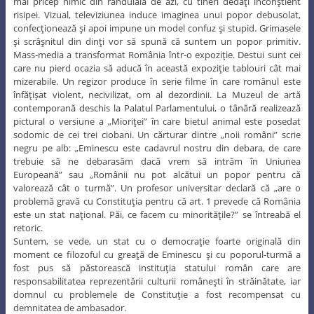
mai pricep nimic din rânduiala de azi, cu tineri dedaţi inconştient
risipei. Vizual, televiziunea induce imaginea unui popor debusolat,
confecţionează şi apoi impune un model confuz şi stupid. Grimasele
şi scrâşnitul din dinţi vor să spună că suntem un popor primitiv.
Mass-media a transformat România într-o expoziţie. Destui sunt cei
care nu pierd ocazia să aducă în această expoziţie tablouri cât mai
mizerabile. Un regizor produce în serie filme în care românul este
înfăţişat violent, necivilizat, om al dezordinii. La Muzeul de artă
contemporană deschis la Palatul Parlamentului, o tânără realizează
pictural o versiune a „Mioriţei” în care bietul animal este posedat
sodomic de cei trei ciobani. Un cărturar dintre „noii români” scrie
negru pe alb: „Eminescu este cadavrul nostru din debara, de care
trebuie să ne debarasăm dacă vrem să intrăm în Uniunea
Europeană” sau „Românii nu pot alcătui un popor pentru că
valorează cât o turmă”. Un profesor universitar declară că „are o
problemă gravă cu Constituţia pentru că art. 1 prevede că România
este un stat naţional. Păi, ce facem cu minorităţile?” se întreabă el
retoric.
Suntem, se vede, un stat cu o democraţie foarte originală din
moment ce filozoful cu greaţă de Eminescu şi cu poporul-turmă a
fost pus să păstorească instituţia statului român care are
responsabilitatea reprezentării culturii româneşti în străinătate, iar
domnul cu problemele de Constituţie a fost recompensat cu
demnitatea de ambasador.