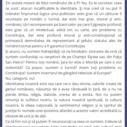
Ţin aceste mizerii de felul românului de a fi? Nu. Eu le socotesc ceea
ce sunt: atacuri incalificabile la identitate. Şi mai cred că nu pot fi
tolerate! Împrumut logica unui politician: este grav că un cărturar îi
socoteşte pe români o turmă, dar este mai grav, imoral şi anti-
românesc să-l recompensezi pe banii celor pe care îi jigneşte profund;
este grav că un intelectual, adică om cu carte, are probleme cu
Constituţia, dar este profund imoral şi anti-constituţional să
primească demnitatea de reprezentant al şefului statului ales de
românii tocmai pentru a fi garantul Constituţiei.
Şi atunci, nu suntem îndreptăţiţi să ne întrebăm: cine este de vină că
suntem confundaţi cu cerşetorii de pe Champs Elysee sau din Piaţa
San Pietro? Pentru toţi românii, ţara lor este o Mioriţă pe care o vor
sodomită? Ca popor, suntem o turmă? Avem toţi probleme cu
Constituţia? Suntem insectarul de gângănii televizat al Europei?
Nu, categoric, nu!
Identitatea noastră este cea care ne-o dau istoria, valorile create de
geniul românesc, năzuinţa de a avea rânduială în ţară, de a nu ne
pierde limba, religia, datinile, vrerea de a exista. Noi nu putem
renunţa la sufletul nostru, la natura noastră spirituală, la cultura
noastră, la ideea naţională, la sentimentul religios şi la spiritul de
justiţie în numele unei ipotetice alterării a acestor valori acreditată cu
obsesie de unii şi de alţii.
Ca să fim noi şi să putem fi recunoscuţi ca ceea ce suntem, trebuie să
rămânem ceea ce suntem: latini prin limba noastră, prin cultură, prin