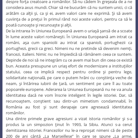
despre forţa creatoare a românilor. Să nu cădem în greşeala de a ne
considera axus mundi. Chiar să ne bucurăm că nu suntem unici, ci că
arătăm ca alţii şi, ca şi ei, avem valori care ne exprimă. Şi să avem
cuviinţa de a preţui în primul rând noi aceste valori, pentru ca să le
poată cunoaşte şi recunoaşte şi alţii.
De la intrarea în Uniunea Europeană avem o uriaşă şansă de a scoate
în lume aceste valori româneşti. În Uniunea Europeană am intrat ca
români, aşa cum spaniolii au intrat ca spanioli, portughezii ca
portughezi, grecii ca greci. Nimeni nu ne pretinde să devenim nemţi,
francezi, italieni. Nimic nu ne împiedică să rămânem ceea ce suntem.
Depinde de noi să ne integrăm cu ce avem mai bun din ceea ce există
bun. Aceasta presupune un uriaş efort de modernizare a instituţiilor
statului, ceea ce implică respect pentru ordine şi pentru lege,
solidaritate naţională, pe care o putem hrăni cu conştiinţa veche de
neam, şi întărirea iubirii de ţară, un sentiment pe care îl au toate
popoarele europene. Aderarea la Uniunea Europeană nu ne va anula
identitatea dacă ne vom înscrie inteligent în legile istoriei. Dar, să
recunoaştem, conştient sau dintr-un mimetism condamnabil, în
România au fost şi sunt derapaje care agresează identitatea
românilor.
Una dintre primele grave agresiuni a vizat istoria românilor şi s-a
produs la un simpozion ţinut în 1993, la Sibiu. Atunci s-a cerut
demitizarea istoriei. Francezilor nu le-a reproşat nimeni că de peste
200 de ani cântă „La Marseillese” în care se spune „La arme,