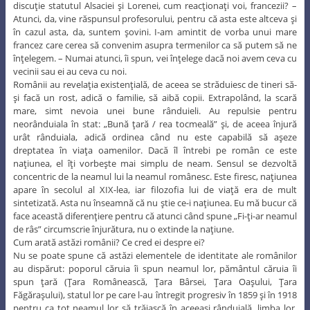
discuţie statutul Alsaciei şi Lorenei, cum reacţionaţi voi, francezii? –
Atunci, da, vine răspunsul profesorului, pentru că asta este altceva şi
în cazul asta, da, suntem şovini. I-am amintit de vorba unui mare
francez care cerea să convenim asupra termenilor ca să putem să ne
înţelegem. – Numai atunci, îi spun, vei înţelege dacă noi avem ceva cu
vecinii sau ei au ceva cu noi.
Românii au revelaţia existenţială, de aceea se străduiesc de tineri să-
şi facă un rost, adică o familie, să aibă copii. Extrapolând, la scară
mare, simt nevoia unei bune rânduieli. Au repulsie pentru
neorânduiala în stat: „Bună ţară / rea tocmeală” şi, de aceea înjură
urât rânduiala, adică ordinea când nu este capabilă să aşeze
dreptatea în viaţa oamenilor. Dacă îl întrebi pe român ce este
naţiunea, el îţi vorbeşte mai simplu de neam. Sensul se dezvoltă
concentric de la neamul lui la neamul românesc. Este firesc, naţiunea
apare în secolul al XIX-lea, iar filozofia lui de viaţă era de mult
sintetizată. Asta nu înseamnă că nu ştie ce-i naţiunea. Eu mă bucur că
face această diferenţiere pentru că atunci când spune „Fi-ţi-ar neamul
de râs” circumscrie înjurătura, nu o extinde la naţiune.
Cum arată astăzi românii? Ce cred ei despre ei?
Nu se poate spune că astăzi elementele de identitate ale românilor
au dispărut: poporul căruia îi spun neamul lor, pământul căruia îi
spun ţară (Ţara Românească, Ţara Bârsei, Ţara Oaşului, Ţara
Făgăraşului), statul lor pe care l-au întregit progresiv în 1859 şi în 1918
pentru ca tot neamul lor să trăiască în aceeaşi rânduială, limba lor,