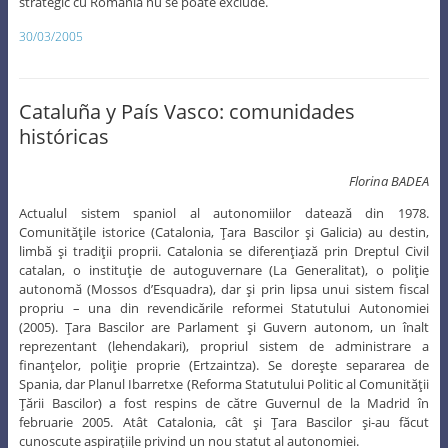
strategic cu România nu se poate exclude.
30/03/2005
Cataluña y País Vasco: comunidades
históricas
Florina BADEA
Actualul sistem spaniol al autonomiilor datează din 1978.
Comunităţile istorice (Catalonia, Ţara Bascilor şi Galicia) au destin,
limbă şi tradiţii proprii. Catalonia se diferenţiază prin Dreptul Civil
catalan, o instituţie de autoguvernare (La Generalitat), o poliţie
autonomă (Mossos d’Esquadra), dar şi prin lipsa unui sistem fiscal
propriu – una din revendicările reformei Statutului Autonomiei
(2005). Ţara Bascilor are Parlament şi Guvern autonom, un înalt
reprezentant (lehendakari), propriul sistem de administrare a
finanţelor, poliţie proprie (Ertzaintza). Se doreşte separarea de
Spania, dar Planul Ibarretxe (Reforma Statutului Politic al Comunităţii
Ţării Bascilor) a fost respins de către Guvernul de la Madrid în
februarie 2005. Atât Catalonia, cât şi Ţara Bascilor şi-au făcut
cunoscute aspiraţiile privind un nou statut al autonomiei.