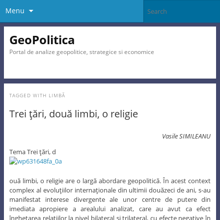
Menu
GeoPolitica
Portal de analize geopolitice, strategice si economice
TAGGED WITH
LIMBĂ
Trei ţări, două limbi, o religie
Vasile SIMILEANU
Tema Trei ţări, d
ouă limbi, o religie are o largă abordare geopolitică. În acest context
complex al evoluţiilor internaţionale din ultimii douăzeci de ani, s-au
manifestat interese divergente ale unor centre de putere din
imediata apropiere a arealului analizat, care au avut ca efect
îngheţarea relaţiilor la nivel bilateral şi trilateral, cu efecte negative în