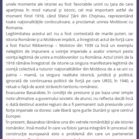
unele momente ale istoriei au fost favorabile unirii cu ţara de care
aparţinea în mod natural şi istoric, cel mai important astfel de
moment fiind 1918, când Sfatul Ţării din Chişinau, reprezentând
toate naţionalităţile conlocuitoare, a proclamat unirea Moldovei cu
Romania.
Legitimitatea acestui act nu a fost contestată de marile puteri, iar
istoria României şi a Moldovei implicit, a înregistrat actul de forţă care
a fost Pactul Ribbentrop – Molotov din 1939 ca încă un exemplu
nelegitim de impunere a voinţei imperiale a acelor vremuri peste
voinţa legitimă de unire a moldovenilor cu România. Actul Unirii de la
1918 rămâne înregistrat de istorie ca singura manifestare legitimă de
voinţă colectivă a tuturor naţionalitătilor din Moldova de a se uni cu
patria – mamă, ca singura realitate istorică, juridică şi politică,
ignorată de continuarea politicii de forţă pe care URSS, în 1940, a
reluat-o faţă de acest străvechi teritoriu românesc.
Evacuarea Basarabiei, în condiţii de presiune şi pe baza unei simple
note ultimative a guvernului sovietic de atunci, nu reflecta decât încă
o dată destinul acestei regiuni de a fi permanent sub presiunile unor
forţe imperiale ce doresc cale liberă spre gurile Dunării şi spre centrul
Europei.
În prezent, Basarabia rămâne una din vetrele românităţii şi ale istoriei
românilor, însă modul în care va folosi şansa integrării în procesul de
construcţie europeană este o problemă din care un parteneriat