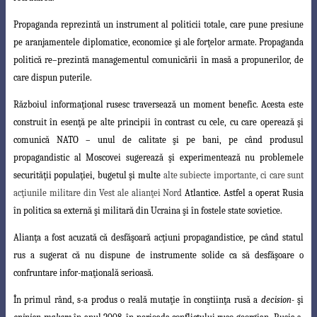
Propaganda reprezintă un instrument al politicii totale, care pune presiune
pe
aranjamentele diplomatice, economice şi ale forţelor armate. Propaganda
politică re
–
prezintă managementul comunicării în masă a propunerilor, de
care dispun puterile.
Războiul informaţional rusesc traversează un moment benefic. Acesta este
construit în esenţă pe alte principii în contrast cu cele, cu care operează şi
comunică NATO – unul de calitate şi pe bani, pe când produsul
propagandistic al Moscovei sugerează şi experimentează nu problemele
securităţii populaţiei, bugetul şi multe
alte subiecte importante, ci care sunt
acţiunile militare din Vest ale alianţei Nord
Atlantice. Astfel a operat Rusia
în politica sa externă şi militară din Ucraina şi în fostele state sovietice.
Alianţa a fost acuzată că desfăşoară acţiuni propagandistice, pe când statul
rus
a sugerat că nu dispune de instrumente solide ca să desfăşoare o
confruntare infor-maţională serioasă.
În primul rând, s-a produs o reală mutaţie în conştiinţa rusă a
decision-
şi