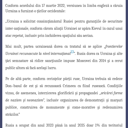
Conform acordului din 17 martie 2022, versiunea în limba engleză a căruia
Ucraina a furnizat-o ţărilor occidentale:
„
Ucraina a solicitat consimţământul Rusiei pentru garanţiile de securitate
inter
-naţionale, conform cărora aliaţii Ucrainei ar apăra Kievul în cazul unui
atac repetat, inclusiv prin închiderea spaţiului său aerian.
Mai mult, partea ucraineană dorea ca tratatul să se aplice „
frontierelor
13
Ucrainei
recunoscute la nivel internaţional
”. Rusia dorea ca Ucraina şi alte
ţări semnatare să ridice sancţiunile impuse Moscovei din 2014 şi a cerut
public altora să facă acelaşi lucru.
Pe de altă parte, conform cerinţelor părţii ruse, Ucraina trebuia să cedeze
Don
–
basul de est şi să recunoască Crimeea ca fiind rusească. Condiţiile
vizau, de asemenea
,
interzicerea glorificării şi propagandei „
oricărei forme
de nazism şi neonazism
”, inclusiv
organizarea de demonstraţii şi marşuri
publice, construirea de monumente şi come-morative şi redenumirea
străzilor.”
Rusia a ocupat din anul 2023 până în anul 2025 doar 1% din teritoriul