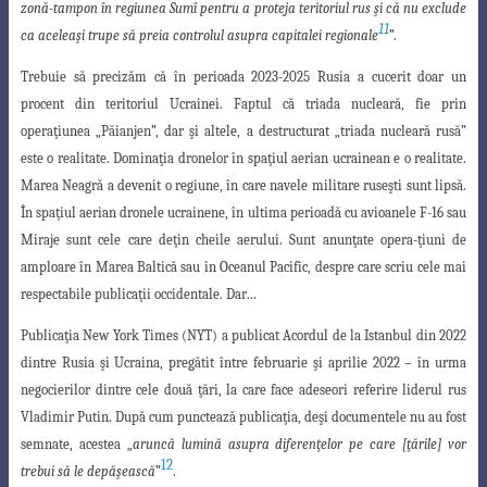
zonă-tampon în regiunea Sumî pentr
u a proteja teritoriul rus şi că nu exclude
11
ca aceleaşi trupe să preia controlul asupra capitalei regionale
”.
Trebuie să precizăm că în perioada
2023-2025 Rusia a cucerit doar un
procent
din teritoriul Ucrainei. Faptul că triada nucleară, fie prin
operaţiunea „Păianjen”, dar şi altele, a destructurat „triada nucleară rusă”
este o realitate. Dominaţia dronelor în
spaţiul aerian ucrainean e o realitate.
Marea Neagră a devenit o regiune, în care navele
militare ruseşti sunt lipsă.
În spaţiul aerian dronele ucrainene, în ultima perioadă cu avioanele F-16 sau
Miraje sunt cele care deţin cheile aerului. Sunt anunţate opera-ţiuni de
amploare în Marea Baltică sau în Oceanul Pacific, despre care scriu cele mai
respectabile publicaţii occidentale. Dar…
Publicaţia New York Times (NYT) a publicat Acordul de la Istanbul din 2022
dintre Rusia şi Ucraina, pregătit între februarie şi aprilie 2022 – în urma
negocierilor
dintre cele două ţări, la care face adeseori referire liderul rus
Vladimir Putin. După
cum punctează publicaţia, deşi documentele nu au fost
semnate, acestea „
aruncă lumină
asupra diferenţelor pe care [ţările] vor
12
trebui să le depăşească
”
.