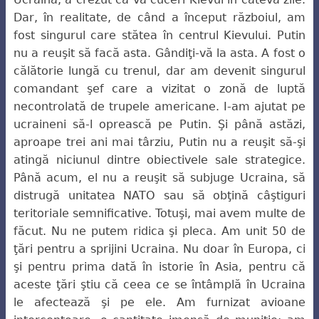
Dar, în realitate, de când a început războiul, am
fost singurul care stătea în centrul Kievului. Putin
nu a reuşit să facă asta. Gândiţi-vă la asta. A fost o
călătorie lungă cu trenul, dar am devenit singurul
comandant şef care a vizitat o zonă de luptă
necontrolată de trupele americane. I-am ajutat pe
ucraineni să-l oprească pe Putin. Şi până a
stăzi,
aproape trei ani mai târziu, Putin nu a reuşit să-şi
atingă niciunul dintre obiectivele sale strategice.
Până acum, el nu a reuşit să subjuge Ucraina, să
distrugă unitatea
NATO sau să obţină câştiguri
teritoriale semnificative. Totuşi, mai avem multe de
făcut. Nu ne putem ridica şi pleca. Am unit 50 de
ţări pentru a sprijini Ucraina. Nu doar în Europa, ci
şi pentru prima dată în istorie în Asia, pentru că
aceste ţări ştiu că ceea ce se întâmplă în Ucraina
le afectează şi pe ele. Am furnizat avioane