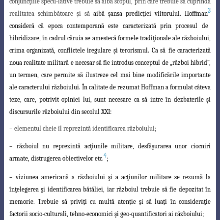
conjuncţiile specu-lative trebuie să aibă scopul, prin care trebuie să cuprindă
3
realitatea schimbătoare şi să
aibă şansa predicţiei viitorului. Hoffman
consideră că epoca contemporană este caracterizată prin procesul de
hibridizare, în cadrul căruia se amestecă formele
tradiţionale ale războiului,
crima organizată, conflictele iregulare şi terorismul. Ca să
fie caracterizată
noua realitate militară e necesar să fie introdus conceptul de „război
hibrid”,
un termen, care permite să ilustreze cel mai bine modificările importante
ale caracterului războiului. În calitate de rezumat Hoffman a formulat câteva
teze, care, potrivit opiniei lui, sunt necesare ca să intre în dezbaterile şi
discursurile războiului din secolul XXI:
– elementul cheie îl reprezintă identificarea războiului;
– războiul nu reprezintă acţiunile militare, desfăşurarea unor ciocniri
4
armate, distrugerea obiectivelor etc.
;
–
viziunea americană a războiului şi a acţiunilor militare se rezumă la
înţelegerea
şi identificarea bătăliei, iar războiul trebuie să fie depozitat în
memorie. Trebuie să priviţi cu multă atenţie şi să luaţi în consideraţie
factorii socio-culturali, tehno-economici şi geo-quantificatori ai războiului;