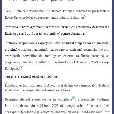
Să nu uităm că preşedintele SUA Donald Trump a negociat cu preşedintele
8
Recep
Tayyp Erdoğan cu reprezentanţii regimului din Iran
.
„
Strategia militară a forţelor militare ale Germaniei
”, actualizată, desemnează
Rusia ca o sursă a „
riscurilor existenţiale
” pentru Germania.
Strategia, asupra căreia experţii militari au lucrat timp de un an jumătate,
pre
-zintă o
analiză a ameninţărilor, cu care se confruntă Germania, inclusiv
avertizările
serviciilor de intelligence externe că Rusia poate să se
pregătească pentru un conflict
militar direct cu NATO în anul 2029, scrie şi
9
Der Spiegel
.
TRIADA ATOMICĂ RUSĂ SUB ASEDIU
Ecuaţia unei lumi sub asediul Apocalipsei devine ceva improbabil. Trebuie
să abordăm neoimperialismul rusesc în Ucraina.
10
Neoimperialismul rusesc revine în actualitate
.
Preşedintele Vladimir
Putin a
confirmat, vineri, 21 iunie 2025, că intenţiile sale în Ucraina implică
noi rapturi teri-toriale şi a nominalizat explicit oraşul nord-estic Sumî din