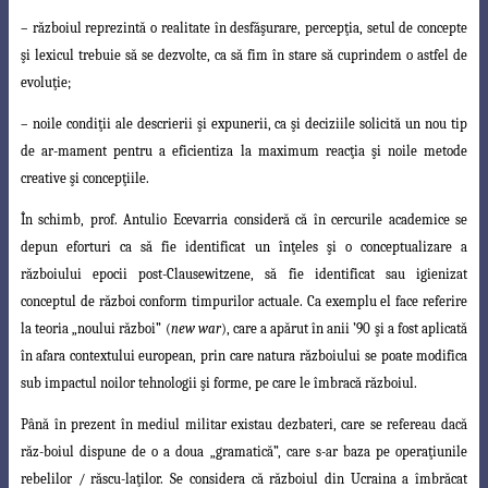
– războiul reprezintă o realitate în desfăşurare, percepţia, setul de concepte
şi l
exicul trebuie să se dezvolte, ca să fim în stare să cuprindem o astfel de
evoluţie
;
– noile condiţii ale descrierii şi expunerii, ca şi deciziile solicită un nou tip
de ar-mament pentru a eficientiza la maximum reacţia şi noile metode
creative şi concepţiile.
În schimb, prof. Antulio Ecevarria consideră că în cercurile academice se
depun
eforturi ca să fie identificat un înţeles şi o conceptualizare a
războiului epocii
post-
Clausewitzene
, să fie identificat sau igienizat
conceptul de război conform timpurilor
actuale. Ca exemplu el face referire
la teoria „noului război” (
new war
), care a apărut î
n anii ’90 şi a fost aplicată
în afara contextului european, prin care natura războiului
se poate modifica
sub impactul noilor tehnologii şi forme, pe care le îmbracă războiul
.
Până în prezent în mediul militar existau dezbateri, care se refereau dacă
răz-
boiul dispune de o a doua „gramatică”, care s-ar baza pe operaţiunile
rebelilor / răscu-laţilor
. Se considera că războiul din Ucraina a îmbrăcat