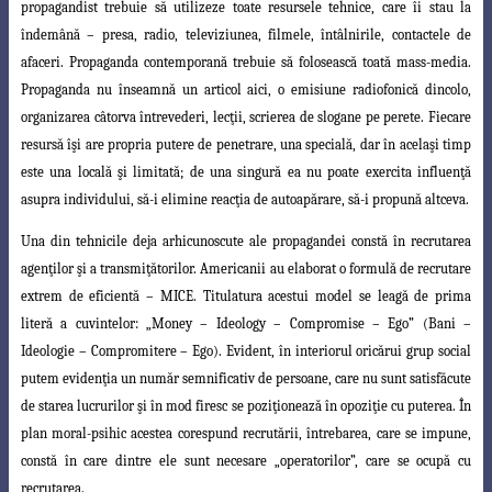
propagandist trebuie să utilizeze toate resursele tehnice, care îi stau la
îndemână – presa, radio, televiziunea, filmele, întâlnirile, contactele de
afaceri. Propaganda contemporană trebuie să folosească toată mass-media.
Propaganda nu înseamnă un articol aici, o emisiune radiofonică dincolo,
organizarea câtorva întrevederi, lecţii, scrierea de slogane pe perete. Fiecare
resursă îşi are propria putere de penetrare, una specială, dar în acelaşi timp
este una locală şi limitată; de una singură ea nu poate exercita influenţă
asupra individului, să-i elimine reacţia de autoapărare, să-i propună altceva.
Una din tehnicile deja arhicunoscute ale propagandei constă în recrutarea
agenţilor şi a transmiţătorilor.
Americanii au elaborat o formulă de recrutare
extrem
de eficientă – MICE. Titulatura acestui model se leagă de prima
literă a cuvintelor: „Money – Ideology – Compromise – Ego” (Bani –
Ideologie – Compromitere – Ego). Evident, în interiorul oricărui grup social
putem evidenţia un număr semnificativ de
persoane, care nu sunt satisfăcute
de starea lucrurilor şi în mod firesc se poziţionează
în opoziţie cu puterea. În
plan moral-psihic acestea corespund recrutării, întrebarea, care se impune,
constă în care dintre ele sunt necesare „operatorilor”, care se ocupă cu
recrutarea.