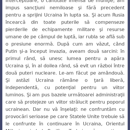
interceptoare, o cantitate imensă de muniţie; am
impus sancţiuni nemiloase şi fără precedent
pentru a sprijini Ucraina în lupta sa. Şi acum Rusia
încearcă din toate puterile să compenseze
pierderile de echipamente militare şi resurse
umane de pe câmpul
de luptă, iar rubla se află sub
o presiune enormă. După cum am văzut, când
Putin şi-a
început invazia, aveam două sarcini: în
primul rând, să unesc lumea pentru a apăra
Ucraina şi, în al doilea rând, să evit un război între
două puteri nucleare. Le-am făcut pe amândouă.
Şi astăzi Ucraina rămâne o ţară liberă,
independentă, cu potenţial pentru un viitor
luminos. Şi am pus bazele următoarei administraţii
care să protejeze un viitor strălucit pentru poporul
ucrainean. Dar nu vă înşelaţi: ne confruntăm cu
provocări serioase pe care Statele Unite trebuie să
le confrunte în continuare în Ucraina, Orientul