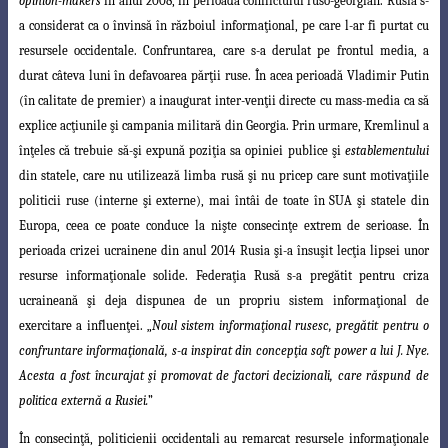
opinion
-makers
în anul 2008, în perioada conflictului ruso-georgian. Rusia s-
a considerat ca o învinsă în războiul informaţional, pe care l-ar fi purtat cu
resursele occidentale. Confruntarea, care s-a derulat pe frontul media, a
durat câteva luni în defavoarea
părţii ruse. În acea perioadă Vladimir Putin
(în calitate de premier) a inaugurat inter
-venţii directe cu mass-media ca să
explice acţiunile şi campania militară din Georgia. Prin urmare, Kremlinul a
înţeles că trebuie să-şi expună poziţia sa opiniei publice şi
establementului
din statele, care nu utilizează limba rusă şi nu pricep care sunt motivaţiile
politicii ruse (interne şi externe), mai întâi de toate în SUA şi statele din
Europa, ceea ce poate conduce la nişte consecinţe extrem de serioase. În
perioada crizei
ucrainene din anul 2014 Rusia şi-a însuşit lecţia lipsei unor
resurse informaţionale solide. Federaţia Rusă s-a pregătit pentru criza
ucraineană şi deja dispunea de un propriu sistem informaţional de
exercitare a influenţei. „
Noul sistem informaţional
rusesc, pregătit pentru o
confruntare informaţională, s-a inspirat din concepţia soft power
a lui J. Nye.
Acesta a fost încurajat şi promovat de factori decizionali, care răspund de
politica externă a Rusiei.
”
În consecinţă, politicienii occidentali au remarcat resursele informaţionale