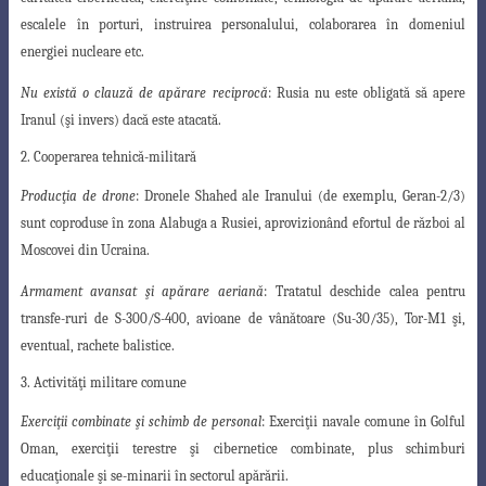
escalele în porturi, instruirea personalului, colaborarea în domeniul
energiei nucleare etc.
Nu există o clauză de apărare reciprocă
: Rusia nu este obligată să apere
Iranul (şi invers) dacă este atacată.
2. Cooperarea tehnică-militară
Producţia de drone
: Dronele Shahed ale Iranului (de exemplu, Geran-2/3)
sunt
coproduse în zona Alabuga a Rusiei, aprovizionând efortul de război al
Moscovei din Ucraina.
Armament avansat şi apărare aeriană
: Tratatul deschide calea pentru
transfe-ruri de S-300/S-400, avioane de vânătoare (Su-30/35), Tor-M1 şi,
eventual, rachete balistice.
3. Activităţi militare comune
Exerciţii combinate şi schimb de personal
: Exerciţii navale comune în Golful
Oman, exerciţii terestre şi cibernetice combinate, plus schimburi
educaţionale şi se-minarii în sectorul apărării.