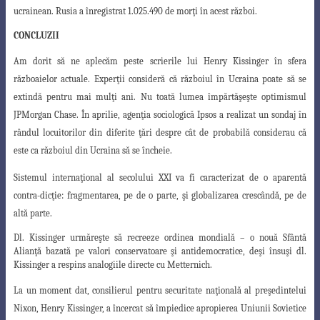
ucrainean
. Rusia a înregistrat
1.025.490 de m
orţi în acest război.
CONCLUZII
Am dorit să ne aplecăm peste scrierile lui Henry Kissinger în sfera
războaielor
actuale. Experţii consideră că războiul în Ucraina poate să se
extindă pentru mai
mulţi ani. Nu toată lumea împărtăşeşte optimismul
JPMorgan Chase. În aprilie, agenţia
sociologică Ipsos a realizat un sondaj în
rândul locuitorilor din diferite ţări despre cât de probabilă considerau că
este ca războiul din Ucraina să se încheie.
Sistemul internaţional al secolului XXI va fi caracterizat de o aparentă
contra-dicţie: fragmentarea, pe de o parte, şi globalizarea crescândă, pe de
altă parte.
Dl. Kissinger urmăreşte să recreeze ordinea mondială – o nouă Sfântă
Alianţă bazată pe valori conservatoare şi antidemocratice, deşi însuşi dl.
Kissinger a respins analogiile directe cu Metternich.
La un moment dat, consilierul pentru securitate naţională al preşedintelui
Nixon, Henry Kissinger, a încercat să împiedice apropierea Uniunii Sovietice