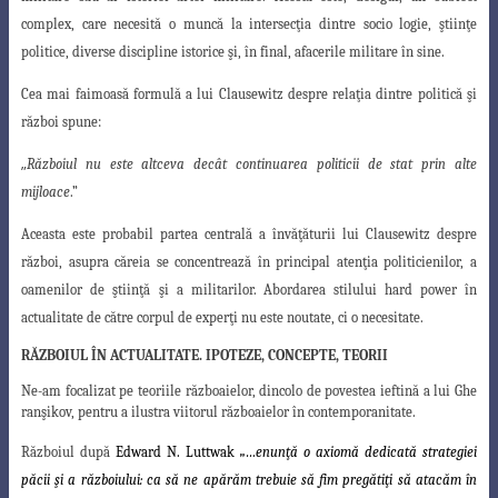
complex, care necesită o muncă la intersecţia dintre socio logie, ştiinţe
politice, diverse discipline istorice şi, în final, afacerile militare în sine.
Cea mai faimoasă formulă a lui Clausewitz despre relaţia dintre politică şi
război
spune:
„
Războiul nu este altceva decât continuarea politicii de stat prin alte
mijloace
.”
Aceasta este probabil partea centrală a învăţăturii lui Clausewitz despre
război
,
asupra căreia se concentrează în principal atenţia politicienilor, a
oamenilor de ştiinţă
şi a militarilor. Abordarea stilului hard power în
actualitate de către corpul de experţi
nu este noutate, ci o necesitate.
RĂZBOIUL ÎN ACTUALITATE. IPOTEZE, CONCEPTE, TEORII
Ne-am focalizat pe teoriile războaielor, dincolo de povestea ieftină a lui Ghe
ranşikov, pentru a ilustra viitorul războaielor în contemporanitate.
Războiul după
Edward N. Luttwak
„…enunţă o axiomă dedicată strategiei
păcii şi a războiului: ca să ne apărăm trebuie să fim pregătiţi să atacăm în