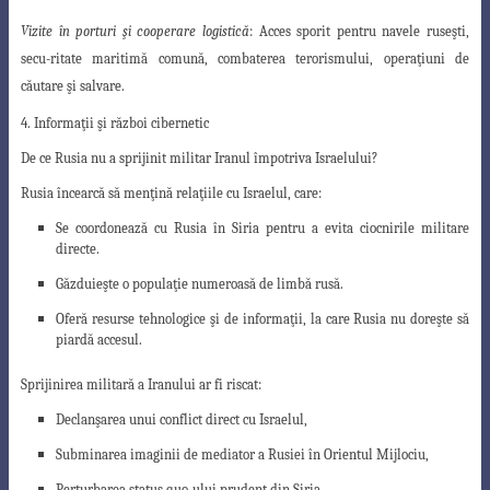
Vizite în porturi şi cooperare logistică
: Acces sporit pentru navele ruseşti,
secu
-ritate maritimă comună, combaterea terorismului, operaţiuni de
căutare şi salvare.
4. Informaţii şi război cibernetic
De ce Rusia nu a sprijinit militar Iranul împotriva Israelului?
Rusia încearcă să menţină relaţiile cu Israelul, care:
Se coordonează cu Rusia în Siria pentru a evita ciocnirile militare
directe.
Găzduieşte o populaţie numeroasă de limbă rusă.
Oferă resurse tehnologice şi de informaţii, la care Rusia nu doreşte să
piardă accesul.
Sprijinirea militară a Iranului ar fi riscat:
Declanşarea unui conflict direct cu Israelul,
Subminarea imaginii de mediator a Rusiei în Orientul Mijlociu,
Perturbarea status quo-ului prudent din Siria.