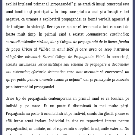
explică înţelesul primar al
„propagandei” şi ne arată că însuşi conceptul este
unul familiar şi participativ. În timp
conceptul s-a uzat şi a însuşit valori
negative, ca urmare a exploatării propagandei ca formă verbală agresivă şi
de instigare la violenţă.
Berneys ne spune că termenul a fost cunoscut de
foarte mult timp. În primul rând a existat „
comunitatea cardinalilor,
curatorii misiunilor străine, dar şi Colegiul de propagandă de la Roma, fondat
de papa Urban al VIII-lea în anul 1627 şi care avea ca scop instruirea
călugărilor
misionari; Sacred College de Propaganda Fide”
. În consecinţă,
aceasta însumează „
orice instituţie sau schemă de propagare a doctrinelor
sau sistemelor; eforturile sistematice care sunt
orientate să cucerească un
sprijin public pentru anumite viziuni şi acţiuni”
, dar şi principiile promovate
prin intermediul propagandei.
Orice tip de propagandă contemporană în primul rând se va focaliza pe
individ
şi
pe mase. Ea nu poate fi diseminată în mai multe părţi.
Propaganda nu poate fi orientată
strict pe individ, smuls din gloată şi care se
află într-o acută izolare. Individul în sine nu reprezintă interes pentru
propagandist, ca unitate, ori el reprezintă o replică la acţiunile externe. Nu