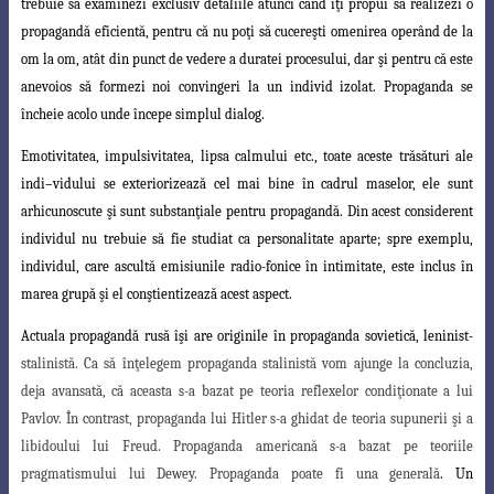
trebuie să examinezi exclusiv detaliile atunci când îţi propui să realizezi o
propagandă eficientă, pentru că nu poţi să cucereşti omenirea operând de la
om la om, atât din punct de vedere a duratei procesului, dar şi pentru că este
anevoios să formezi noi convingeri la un individ izolat. Propaganda se
încheie acolo unde începe simplul dialog.
Emotivitatea, impulsivitatea, lipsa calmului etc., toate aceste trăsături ale
indi
–
vidului se exteriorizează cel mai bine în cadrul maselor, ele sunt
arhicunoscute şi sunt
substanţiale pentru propagandă. Din acest considerent
individul nu trebuie să fie
studiat ca personalitate aparte; spre exemplu,
individul, care ascultă emisiunile radio
-fonice în intimitate, este inclus în
marea grupă şi el conştientizează acest aspect.
Actuala propagandă rusă îşi are originile în propaganda sovietică, leninist-
stalinistă. Ca să înţelegem propaganda stalinistă vom ajunge la concluzia,
deja avansată, că aceasta s-a bazat pe teoria reflexelor condiţionate a lui
Pavlov. În contrast, propaganda lui Hitler s-a ghidat de teoria supunerii şi a
libidoului lui Freud. Propaganda americană s-a bazat pe teoriile
pragmatismului lui Dewey. Propaganda poate fi una generală
. Un