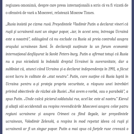
regiunea omonimă, despre
care presa internaţională a scris că va fi vizată de
o ofensivă de vară a Moscovei, relatează Moscow Times.
„
Rusia insistă pe cizma rusă.
Preşedintele Vladimir Putin a declarat vineri că
ruşii şi ucrainenii sunt un singur popor, „iar, în acest sens, întreaga Ucraină
este a noastră
”, adăugând că nu exclude ca Rusia să preia controlul asupra
oraşului ucrainean Sumî. În declaraţii susţinute la un forum economic
internaţional desfăşurat la Sankt Peters-burg, Putin a afirmat totuşi că Rusia
nu a pus niciodată la îndoială dreptul Ucrainei la suveranitate, dar a
subliniat că, atunci când Ucraina şi-a declarat independenţa în 1991, a făcut
acest lucru în calitate de „stat neutru”. Putin, care susţine că Rusia luptă în
Ucraina pentru a-şi proteja propria securitate, a răspuns unei întrebări
privind
obiectivele de război ale Rusiei. „Noi avem o vorbă, sau o parabolă”, a
spus Putin. „Unde
calcă piciorul soldatului rus, acel loc este al nostru.” Kievul
şi aliaţii săi occidentali au respins revendicările Moscovei asupra celor patru
regiuni ucrainene şi asupra Crimeei ca fiind ilegale, iar preşedintele
ucrainean, Volodimir Zelenski, a respins în mod repetat ideea că ruşii şi
ucrainenii ar fi un singur popor. Putin a mai spus că forţele ruse creează o