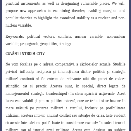
practical instruments, as well as designating vulnerable places. We will
propose new approaches to examining theories, avoiding marginal and
populist theories to highlight the examined stability as a nuclear and non-
nuclear variable.
Keywords:
political vectors, conflicts, nuclear variable, non-nuclear
variable, propaganda, geopolitics
, strategy
CUVÂNT INTRODUCTIV
Ne vom focaliza pe o adresă comparativă a războaielor actuale. Studiile
privind
influenţa reciprocă şi interacţiunea dintre politică şi strategia
militară continuă să fie
extrem de relevante atât din punct de vedere
ştiinţific, cât şi practic. Acestea sunt, în
special, direct legate de
managementul strategic (leadershipul) în sfera apărării naţio
-nale. Acest
lucru este valabil şi pentru politica externă, care ar trebui să se bazeze în
mare măsură pe puterea militară a statului, inclusiv pe posibilitatea
utilizării acesteia
într-un anumit conflict sau situaţie de criză. Este evident
că aceste întrebări nu pot fi
luate în considerare exclusiv în cadrul teoriei
militare sau al istoriei artei militare.
Acesta
este, desigur, un subiect