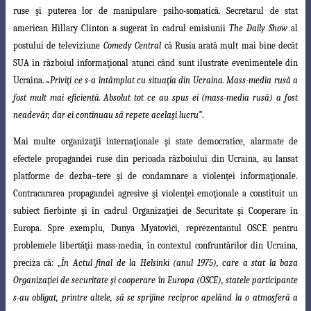
ruse
şi puterea lor de manipulare psiho-somatică. Secretarul de stat
american Hillary Clinton
a sugerat în cadrul emisiunii
The Daily Show
al
postului de televiziune
Comedy Central
că Rusia arată mult mai bine decât
SUA în războiul informaţional atunci când sunt ilustrate evenimentele din
Ucraina.
„Priviţi ce s-a întâmplat cu situaţia din Ucraina. Mass-media rusă a
fost mult mai eficientă. Absolut tot ce au spus ei (mass-media rusă) a fost
neadevăr, dar ei continuau să repete acelaşi lucru”
.
Mai multe organizaţii internaţionale şi state democratice, alarmate de
efectele
propagandei ruse din perioada războiului din Ucraina, au lansat
platforme de dezba
–
tere şi de condamnare a violenţei informaţionale.
Contracararea propagandei agresive
şi violenţei emoţionale a constituit un
subiect fierbinte şi în cadrul Organizaţiei de
Securitate şi Cooperare în
Europa. Spre exemplu, Dunya Myatovici, reprezentantul OSCE
pentru
problemele libertăţii mass-media, în contextul confruntărilor din Ucraina,
preciza că: „
În Actul final de la Helsinki (anul 1975), care a stat la baza
Organizaţiei de securitate şi cooperare în Europa (OSCE), statele participante
s-au obligat, printre altele, să se sprijine reciproc apelând la o atmosferă a