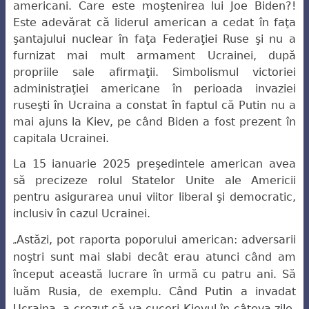
americani. Care este moştenirea lui Joe Biden?!
Este adevărat că liderul american a cedat în faţa
şantajului nuclear în faţa Federaţiei Ruse şi nu a
furnizat mai mult armament Ucrainei, după
propriile sale afirmaţii. Simbolismul victoriei
administraţiei americane în perioada invaziei
ruseşti în Ucraina a constat în faptul că Putin nu a
mai ajuns la Kiev, pe când Biden a fost prezent în
capitala Ucrainei.
La 15 ianuarie 2025 preşedintele american avea
să precizeze rolul Statelor
Unite ale Americii
pentru asigurarea unui viitor liberal şi democratic,
inclusiv în cazul
Ucrainei.
Astăzi, pot raporta poporului american: adversarii
„
noştri sunt mai slabi decât erau atunci când am
început această lucrare în urmă cu patru ani. Să
luăm Rusia, de exemplu. Când Putin a invadat
Ucraina, a crezut că va cuceri Kievul în câteva zile.