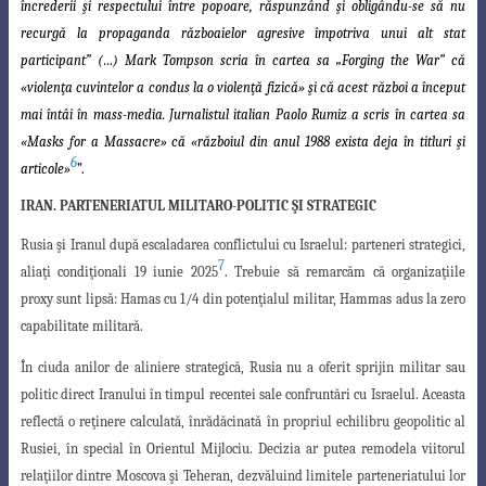
încrederii şi respectului între
popoare, răspunzând şi obligându-se să nu
recurgă la propaganda războaielor agresive
împotriva unui alt stat
participant” (…) Mark Tompson scria în cartea sa „Forging the War” că
«violenţa cuvintelor a condus la o violenţă fizică» şi că acest război a început
mai întâi în mass-media. Jurnalistul italian Paolo Rumiz a scris în cartea sa
«Masks for a Massacre» că «războiul din anul 1988 exista deja în titluri şi
6
articole»
”
.
IRAN. PARTENERIATUL MILITARO-POLITIC ŞI STRATEGIC
Rusia şi Iranul după escaladarea conflictului cu Israelul: parteneri strategici,
7
aliaţi condiţionali 19 iunie 2025
. Trebuie să remarcăm că organizaţiile
proxy sunt
lipsă: Hamas cu 1/4 din potenţialul militar, Hammas adus la zero
capabilitate militară
.
În ciuda anilor de aliniere strategică, Rusia nu a oferit sprijin militar sau
politic direct Iranului în timpul recentei sale confruntări cu Israelul. Aceasta
reflectă o reţinere calculată, înrădăcinată în propriul echilibru geopolitic al
Rusiei, în special în Orientul Mijlociu. Decizia ar putea remodela viitorul
relaţiilor dintre Moscova şi Teheran, dezvăluind limitele parteneriatului lor