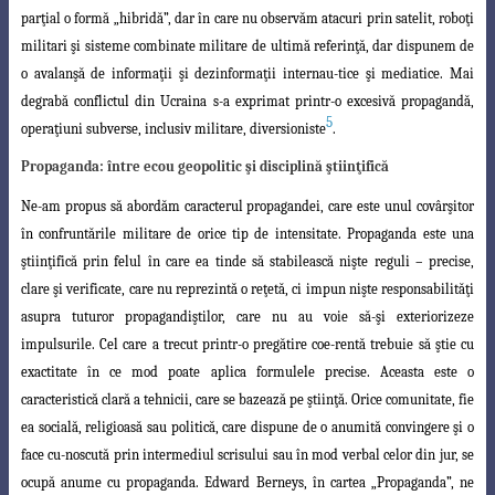
parţial o formă „hibridă”, dar
în care nu observăm atacuri prin satelit, roboţi
militari şi sisteme combinate militare de
ultimă referinţă, dar dispunem de
o avalanşă de informaţii şi dezinformaţii internau
-tice şi mediatice. Mai
degrabă conflictul din Ucraina s-a exprimat printr-o excesivă propagandă,
5
operaţiuni subverse, inclusiv militare, diversioniste
.
Propaganda: între ecou geopolitic şi disciplină ştiinţifică
Ne-am propus să abordăm caracterul propagandei, care este unul covârşitor
în confruntările militare de orice tip de intensitate. Propaganda este una
ştiinţifică prin felul în care ea tinde să stabilească nişte reguli – precise,
clare şi verificate, care
nu reprezintă o reţetă, ci impun nişte responsabilităţi
asupra tuturor propagandiştilor
,
care nu au voie să-şi exteriorizeze
impulsurile. Cel care a trecut printr-o pregătire coe
-rentă trebuie să ştie cu
exactitate în ce mod poate aplica formulele precise.
Aceasta este o
caracteristică clară a tehnicii, care se bazează pe ştiinţă. Orice comunitate, fie
ea socială, religioasă sau politică, care dispune de o anumită convingere şi o
face cu-
noscută prin intermediul scrisului sau în mod verbal celor din jur, se
ocupă anume cu
propaganda. Edward Berneys, în cartea „Propaganda”, ne