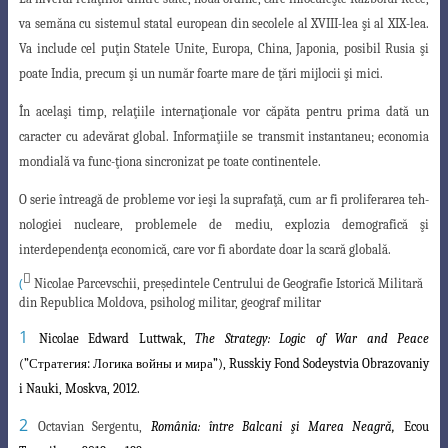
va semăna cu sistemul statal european din secolele al XVIII-lea şi al XIX-lea.
Va include
cel puţin Statele Unite, Europa, China, Japonia, posibil Rusia şi
poate India, precum şi un număr foarte mare de ţări mijlocii şi mici.
În acelaşi timp, relaţiile internaţionale vor căpăta pentru prima dată un
caracter
cu adevărat global. Informaţiile se transmit instantaneu; economia
mondială va func
-ţiona sincronizat pe toate continentele.
O serie întreagă de probleme vor ieşi la suprafaţă, cum ar fi proliferarea teh-
nologiei nucleare, problemele de mediu, explozia demografică şi
interdependenţa economică, care vor fi abordate doar la scară globală.

(
Nicolae Parcevschii,
preşedintele Centrului de Geografie Istorică Militară
din Republica Moldova, psiholog militar, geograf militar
1
Nicolae Edward Luttwak,
The Strategy: Logic of War and Peace
(”Стратегия: Логика войны и мира”), Russkiy Fond Sodeystvia Obrazovaniy
i Nauki, Moskva, 2012.
2
Octavian Sergentu,
România: între Balcani şi Marea Neagră,
Ecou