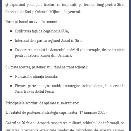
şi expunând potenţiale fracturi cu
implicaţii pe termen lung pentru Siria,
Caucazul de Sud şi Orientul Mijlociu, în general
.
Rusia şi Iranul au avut în comun:
Ostilitatea faţă de hegemonia SUA,
Interesul de a păstra regimul Assad în Siria,
Cooperarea tehnică în domeniul apărării (de exemplu, drone iraniene
pentru războiul Rusiei din Ucraina).
Cu toate acestea, parteneriatul rămâne tranzacţional:
Nu există o alianţă formală,
Fiecare parte menţine ambiţii strategice independente, în special în
Siria, Irak şi Golful Persic.
Principalele acorduri de apărare ruso-iraniene:
1. Tratatul de parteneriat strategic cuprinzător (17 ianuarie 2025)
Cadrul pe 20 de ani
: Acoperă cooperarea militară, schimbul de informaţii, se-
curitatea cibernetică, exerciţiile combinate, tehnologia de apărare aeriană,