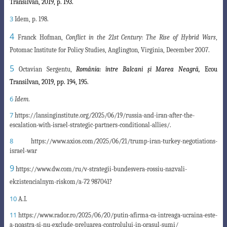
Transilvan,
2019,
p.
193.
3
Idem, p. 198.
4
Franck Hofman,
Conflict in the 21st Century: The Rise of Hybrid Wars
,
Potomac Institute for Policy Studies, Anglington, Virginia, December 2007.
5
Octavian Sergentu,
România: între Balcani şi Marea Neagră,
Ecou
Transilvan,
2019, pp. 194, 195.
6
Idem
.
7
https://lansinginstitute.org/2025/06/19/russia-and-iran-after-the-
escalation-with-israel-strategic
-partners-conditional-allies/.
8
https://www.axios.com/2025/06/21/trump-iran-turkey-negotiations-
israel-war
9
https://www.dw.com/ru/v-strategii-bundesvera-rossiu-nazvali-
ekzistencialnym-riskom/a-72 987041?
10
A.I.
11
https://www.rador.ro/2025/06/20/putin-afirma-ca-intreaga-ucraina-este-
a-noastra-si-nu-exclude
-preluarea-controlului-in-orasul-sumi/