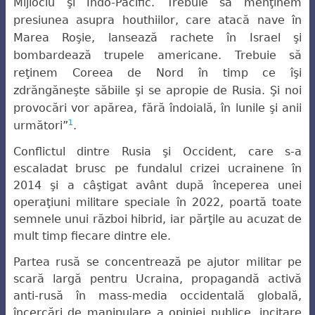
Mijlociu şi Indo-Pacific. Trebuie să menţinem
presiunea asupra
houthiilor, care atacă nave în
Marea Roşie, lansează rachete în Israel şi
bombardează
trupele americane. Trebuie să
reţinem Coreea de Nord în timp ce îşi
zdrăngăneşte
săbiile şi se apropie de Rusia. Şi noi
provocări vor apărea, fără îndoială, în lunile şi anii
1
următori”
.
Conflictul dintre Rusia şi Occident, care s-a
escaladat brusc pe fundalul crizei ucrainene în
2014 şi a câştigat avânt după începerea unei
operaţiuni militare speciale în 2022, poartă toate
semnele unui război hibrid, iar părţile au acuzat de
mult timp fiecare dintre ele.
Partea rusă se concentrează pe ajutor militar pe
scară largă pentru Ucraina, propagandă activă
anti-rusă în mass-media occidentală globală,
încercări de manipulare a opiniei publice, incitare