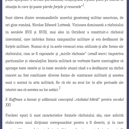
1
situaţia în care îşi poate pierde forţele şi resursele
”
.
Sunt câteva dintre recomandările marelui geostrateg militar american, de
ori-gine română, Nicolae Edward Luttwak. Viziunea dominantă a războiului
în secolele XVII şi XVIII, mai ales în Occident a constituit-o războiul
interstatal, care îmbrăca forma
campaniilor militare şi era desfăşurat de
forţele militare. Numai că şi în acele vremuri
erau utilizate şi alte forme ale
războiului, cum ar fi capcanele şi „micile războaie” (
small wars
) împotriva
partizanilor şi răsculaţilor. Istoria militară ne vorbeşte foarte convingător că
aproape toate statele şi în toate secolele atunci când s-a desfăşurat un război
concret au fost combinate diverse forme de contracare militară şi acestea
sunt o normă în arta militară, fie că ele au avut loc în alte perioade ale
2
istoriei sau că acestea au loc astăzi.
F. Hoffman a lansat şi utilizează conceptul „războiul hibrid” pentru secolul
XXI
Fiecărei epoci îi sunt caracteristice formele războiului său, care solicită
elabo-rarea unui dicţionar corespunzător pentru a fi descris, şi în care