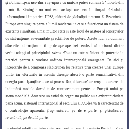
şi a Chinei
„
prin acorduri suprapuse cu ambele puteri comuniste
”. În cele din
urmă, H. Kissinger nu mai este acelaşi care era în timpul războiului
informaţional împotriva URSS,
alături de globalişti precum Z. Brzezinski.
Europa este singura parte a lumii moderne
, în care a funcţionat un sistem de
existenţă simultană a mai multor state şi este locul de naştere al conceptelor
de stat-naţiune, suveranitate şi echilibru de putere. Aceste idei au dominat
afacerile internaţionale timp de aproape trei secole. Însă niciunul dintre
vechii adepţi ai principiului
raison d’état
nu este suficient de puternic în
practică pentru a conduce ordinea internaţională emergentă. De aici şi
încercările de
a compensa slăbiciunea lor relativă prin crearea unei Europe
unite, iar eforturile în
această direcţie absorb o parte semnificativă din
energia participanţilor la acest proces
. Dar, chiar dacă ar reuşi, nu ar avea la
îndemână modele dovedite de comportament pentru o Europă unită pe
scena mondială, deoarece un astfel de organism politic nu a existat niciodată
până acum; sistemul internaţional al secolului al XXI-lea va fi caracterizat de
o contradicţie aparentă:
fragmentarea, pe de o parte, şi globalizarea
crescândă, pe de altă parte
.
La nivelul relaţiilor dintre state, noua ordine, care înlocuieşte Războiul Rece,