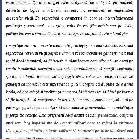
orice moment. Sfera strategiei este străpunsă de o logică paradoxală,
distinctă de logica unilaterală,
de care ne conducem în majoritatea
aspectelor vieţii. Ea reprezintă o competiţie în care
se interrelaţionează
producţia şi consumul, comerţul şi culturile, relaţiile sociale sau familiale,
politica internă a statului în care este ales guvernul, adică este o luptă şi o
competiţie care rareori este menţinută prin legi şi obiceiuri stabilite. Războiul
reprezintă
reversul vieţii paşnice.
Într-un război trebuie să gândeşti mult mai
rapid decât inamicul
,
să fii iscusit în planificarea acţiunilor, să «te aşezi pe
coada inamicului» asemeni avioa
-nelor de vânătoare, să menţii coeziunea,
spiritul de luptă treaz şi să depăşeşti obsta-colele din cale. Trebuie să
gândeşti că inamicul este înzestrat cu puteri proprii, că dispune de o armă
letală, că are voinţă şi inteligenţă militantă. Misiunea este să-l faci pe inamic
să fie incapabil să reacţioneze la acţiunile pe care le coordonezi, să-l pui pe
picior greşit, să te joci cu el şi să-l determini să-şi minimalizeze capabilităţile
şi forţa de
reacţie. Este preferabil să-ţi asumi decizii
paradoxale, conform
unei teze larg împărtă-
şite de experţii militari care se referă la viziunea
războiului astfel încât acţiunile militare
să se poarte pe liniile de război mai
puţin aşteptate. O decizie paradoxală, neaşteptată îl poate pune pe inamic în