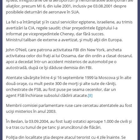
lipsesc înregistrările de la aeroporturi şi nenumăratele atenţionări ale
aliaţilor, precum MI 6, din iulie 2001, inclusiv pe 03.08.2001 despre
posibilele deturnări de aeronave în SUA.
La fel s-a întâmplat şi în cazul serviciilor egiptene, israeliene, au trimis
avertizări la CIA, regele saudit; chiar preşedintele Egiptului l-a
informat pe vicepreşedintele Cheney, dar fără succes.
Ministrul taliban de externe a avertizat, şi mulţi alţii din Europa.
John O’Neil, care patrona activitatea FBI din New York, ancheta
activitatea celor doi fraţi ai lui Ossama, dar din ordin a clasat dosarul,
apoi a decedat într-un accident misterios de automobil pe o
autostradă, după ce îşi dăduse demisia din FBI.
Atentate săvârşite între 4 şi 16 septembrie 1999 la Moscova şi în alte
două oraşe, cu mult peste 300 de morţi şi alte sute de răniţi,
orchestrate de FSB, au fost puse pe seama cecenilor, dar un
agent FSB închiriase subsolul clădirii atacate.
[8]
Membrii comisiei parlamentare ruse care cercetau atentatele au fost
ucişi misterios în anul 2003.
În Beslan, la 03.09.2004, au fost luaţi ostatici aproape 1.000 de civili şi
s-a tras cu tunul de pe tanc şi aruncătorul de flăcări.
Poliţia din localitate ştia despre atacul terorist cu 4 zile înainte. Se