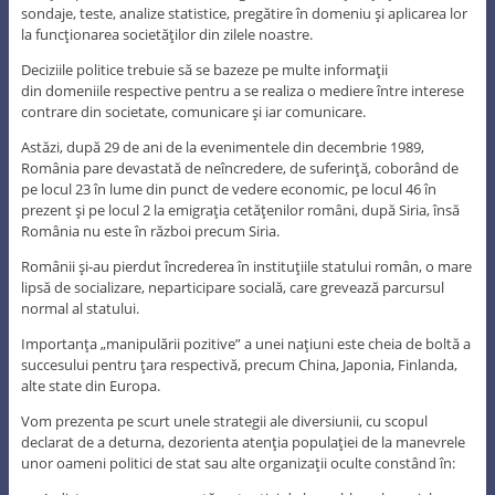
sondaje, teste, analize statistice, pregătire în domeniu şi aplicarea lor
la funcţionarea societăţilor din zilele noastre.
Deciziile politice trebuie să se bazeze pe multe informaţii
din domeniile respective pentru a se realiza o mediere între interese
contrare din societate, comunicare şi iar comunicare.
Astăzi, după 29 de ani de la evenimentele din decembrie 1989,
România pare devastată de neîncredere, de suferinţă, coborând de
pe locul 23 în lume din punct de vedere economic, pe locul 46 în
prezent şi pe locul 2 la emigraţia cetăţenilor români, după Siria, însă
România nu este în război precum Siria.
Românii şi-au pierdut încrederea în instituţiile statului român, o mare
lipsă de socializare, neparticipare socială, care grevează parcursul
normal al statului.
Importanţa „manipulării pozitive” a unei naţiuni este cheia de boltă a
succesului pentru ţara respectivă, precum China, Japonia, Finlanda,
alte state din Europa.
Vom prezenta pe scurt unele strategii ale diversiunii, cu scopul
declarat de a deturna, dezorienta atenţia populaţiei de la manevrele
unor oameni politici de stat sau alte organizaţii oculte constând în: