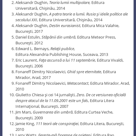
Aleksandr Dughin,
Teoria lumii multipolare,
Editura
Universitară, Chişinău, 2014
Aleksandr Dughin,
A patra teorie a lumii. Rusia şi ideile politice ale
secolului XXI
, Editura Universitară, Chişinău, 2014
Aleksandr Dughin,
Destin eurasianist
, Editura Mica Valahie,
Bucureşti, 2017
Daniel Estulin,
Stăpânii din umbră
, Editura Meteor Press,
Bucureşti, 2012
Edward L. Bernays,
Relaţii publice
,
Editura Alexandria Publishing House, Suceava, 2013
Eric Laurent,
Faţa ascunsă a lui 11 septembrie
, Editura Vivaldi,
Bucureşti, 2006
Fonareff Dimitry Nicolaevici,
Ghid spre eternitate
, Editura
Mirador, Arad, 2017
Fonareff Dimitry Nicolaevici,
Metacontact
, Editura Mirador, Arad,
2010
Giulietto Chiesa şi cei 14 jurnalişti,
Zero. De ce versiunea oficială
despre atacul de la 11.09.2001 este un fals
, Editura Litera
Internaţional, Bucureşti, 2007
Jim Mars,
Guvernarea din umbră
, Editura Curtea Veche,
Bucureşti, 2009
Jamie King,
111 teorii ale conspiraţiei
, Editura Litera, Bucureşti,
2010
Larry Watts,
Fereşte-mă Doamne de prieteni
, Editura Rao,