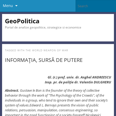
Menu
GeoPolitica
Portal de analize geopolitice, strategice si economice
TAGGED WITH
THE WORLD WEAPON OF WAR
INFORMAŢIA, SURSĂ DE PUTERE
Gl
. (r.) prof. univ. dr. Anghel ANDREESCU
Insp. pr. de poliţie dr. Valentin DULGHERU
Abstract.
Gustave le Bon is the founder of the theory of collective
behavior through the work of “The Psychology of the Crowds”, of the
individuals in a group, who tend to ignore their own and their society’s
system of values.Edward L. Bernays presents the vision of public
relations, persuasion, manipulation, consensus engineering, so
important in the good functioning of a society.Fonareff Nicolaevici