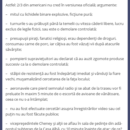
Astfel: 2/3 din americani nu cred în versiunea oficială; argumente:
– mitul cu lichidele binare explozive, ficţiune pură;
– turnurile s-au prăbuşit până la temelii cu viteza căderii libere, lucru
exclus de legile fizicii, sau este o demolare controlată;
– presupuşii piraţi, fanatici religioşi, erau dependenţi de droguri,
consumau carne de porc, iar câţiva au fost văzuţi vii după atacurile
săvârşite;
– pompierii supravieţuitori au declarat că au auzit zgomote produse
succesiv ca la o demolare controlată;
– stâlpii de rezistenţă au fost îndepărtaţi imediat şi vânduţi la fiare
vechi, muşamalizând cercetarea de la faţa locului;
– aeronavele care pierd semnalul radio şi se abat de la traseu vor fi
preluate în maxim 5 minute de o escortă de avioane de vânătoare,
ceea ce nu s-a întâmplat;
– nu au fost efectuate cercetări asupra înregistrărilor video sau cel
puţin nu au fost făcute publice;
– vicepreşedintele Cheney şi alţii se aflau în sala de şedinţe din adă-
postul subteran de la Casa Albă, cu 10 minute înainte de atac; de ce?