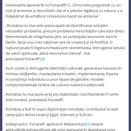
Interesante aprecierile lui Fonareff
[3]
, „Omul este programat cu un
cod al armoniei şi dezvoltării, dar el a pierdut legătura cu natura, s-a
îndepărtat de echilibrul Universului bazat pe armonie.”
„România nu mai este preocupată de identificarea soluţiilor
viitoarelor probleme, precum problema minorităţilor care este direct
determinată de integritatea ţării, iar potenţialul economic este în
declin, lipsa unui crez naţional care să unească şi să fortifice. O
naţiune poate fi îngenuncheată prin reorientarea, distrugerea setului
de valori spirituale, adică terorismul mental”, mai
precizează Fonareff.
[4]
Sunt vizate şi distrugerile identităţii culturale, generarea haosului în
mintea cetăţenilor, manipularea maselor, implementarea, fixarea
în conştiinţa individului a unor tipare de gândire, modele
comportamentale străine de cultura noastră tradiţională.
România nu mai pune preţ pe creativitate, rolul României în lume
este modest, precizează Fonareff.
România a fost în topul diplomaţiei mondiale, contribuind la reali-
zarea păcii dintre Israel şi Egipt, Vietnam şi SUA etc.
Acelaşi autor, Fonareff, aprecia în Metacontact
[5]
despre
aptitudinile extraordinare ale unor persoane în depistarea unor