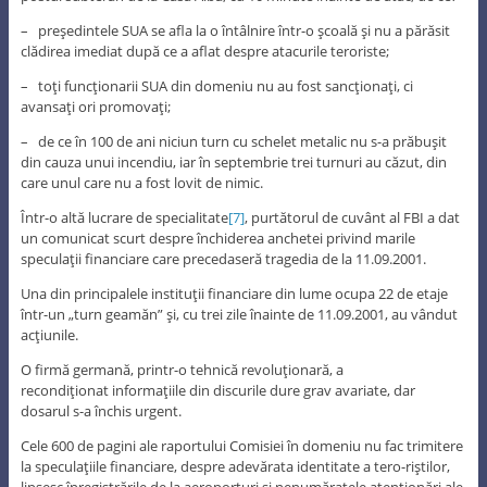
– preşedintele SUA se afla la o întâlnire într-o şcoală şi nu a părăsit
clădirea imediat după ce a aflat despre atacurile teroriste;
– toţi funcţionarii SUA din domeniu nu au fost sancţionaţi, ci
avansaţi ori promovaţi;
– de ce în 100 de ani niciun turn cu schelet metalic nu s-a prăbuşit
din cauza unui incendiu, iar în septembrie trei turnuri au căzut, din
care unul care nu a fost lovit de nimic.
Într-o altă lucrare de specialitate
[7]
, purtătorul de cuvânt al FBI a dat
un comunicat scurt despre închiderea anchetei privind marile
speculaţii financiare care precedaseră tragedia de la 11.09.2001.
Una din principalele instituţii financiare din lume ocupa 22 de etaje
într-un „turn geamăn” şi, cu trei zile înainte de 11.09.2001, au vândut
acţiunile.
O firmă germană, printr-o tehnică revoluţionară, a
recondiţionat informaţiile din discurile dure grav avariate, dar
dosarul s-a închis urgent.
Cele 600 de pagini ale raportului Comisiei în domeniu nu fac trimitere
la speculaţiile financiare, despre adevărata identitate a tero-riştilor,