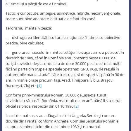
a Crimeii şi a părţii de est a Ucrainei.
Tacticile cunoscute, ambigue, asimetrice, hibride, neconvenţionale,
toate sunt bine adaptate la situaţia de fapt din zonă.
Terorismul mental vizează:
– distrugerea identităţii culturale, naţionale, în timp, cu obiective
precise, bine calculate;
– generarea haosului în mintea cetăţenilor, aşa cum s-a petrecut în
decembrie 1989, când în România erau prezenţi peste 67.000 de
turişti sovietici, deşi acordul era de doar 30.000 pe an, cei mai mulţi
făcând parte din trupele speciale Spetsnaz, GRU, KGB, de regulă în
automobile marca „Lada”, câte trei cu alură de sportivi, până în 30 de
ani, în marile oraşe precum: Iaşi, Arad, Timişoara, Sibiu, Braşov,
Bucureşti, Cluj etc.
[1]
Conform prim-ministrului Roman, 30.000 de „aşa-zişi turişti
sovietici au rămas în România, mai mult de un an”, până li s-a cerut
oficial să plece, respectiv din 01.10.1990.
[2]
La cei de mai sus, s-au adăugat cei din Ungaria, Serbia şi coman-
dourile din Franţa, conform Anchetei Comisiei Senatului României
asupra evenimentelor din decembrie 1989 şi nu numai.