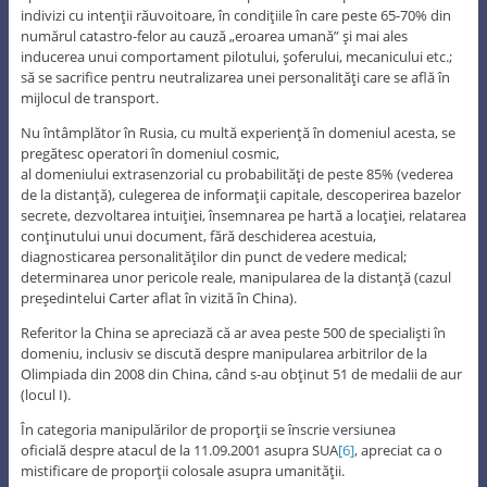
indivizi cu intenţii răuvoitoare, în condiţiile în care peste 65-70% din
numărul catastro-felor au cauză „eroarea umană” şi mai ales
inducerea unui comportament pilotului, şoferului, mecanicului etc.;
să se sacrifice pentru neutralizarea unei personalităţi care se află în
mijlocul de transport.
Nu întâmplător în Rusia, cu multă experienţă în domeniul acesta, se
pregătesc operatori în domeniul cosmic,
al domeniului extrasenzorial cu probabilităţi de peste 85% (vederea
de la distanţă), culegerea de informaţii capitale, descoperirea bazelor
secrete, dezvoltarea intuiţiei, însemnarea pe hartă a locaţiei, relatarea
conţinutului unui document, fără deschiderea acestuia,
diagnosticarea personalităţilor din punct de vedere medical;
determinarea unor pericole reale, manipularea de la distanţă (cazul
preşedintelui Carter aflat în vizită în China).
Referitor la China se apreciază că ar avea peste 500 de specialişti în
domeniu, inclusiv se discută despre manipularea arbitrilor de la
Olimpiada din 2008 din China, când s-au obţinut 51 de medalii de aur
(locul I).
În categoria manipulărilor de proporţii se înscrie versiunea
oficială despre atacul de la 11.09.2001 asupra SUA
[6]
, apreciat ca o
mistificare de proporţii colosale asupra umanităţii.