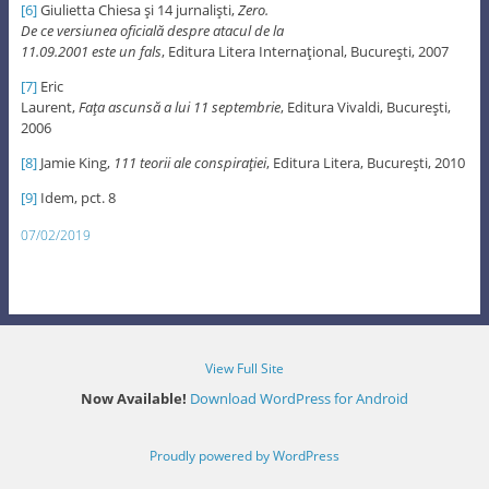
[6]
Giulietta Chiesa şi 14 jurnalişti,
Zero.
De ce versiunea oficială despre atacul de la
11.09.2001 este un fals
, Editura Litera Internaţional, Bucureşti, 2007
[7]
Eric
Laurent,
Faţa
ascunsă a lui 11 septembrie
, Editura Vivaldi, Bucureşti,
2006
[8]
Jamie King,
111 teorii ale conspiraţiei
, Editura Litera, Bucureşti, 2010
[9]
Idem, pct. 8
07/02/2019
View Full Site
Now Available!
Download WordPress for Android
Proudly powered by WordPress