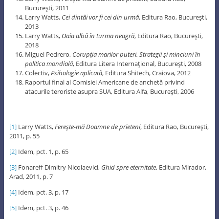
Bucureşti, 2011
Larry Watts,
Cei dintâi vor fi cei din urmă
, Editura Rao, Bucureşti,
2013
Larry Watts,
Oaia albă în turma neagră
, Editura Rao, Bucureşti,
2018
Miguel Pedrero,
Corupţia marilor puteri. Strategii şi minciuni în
politica mondială
, Editura Litera Internaţional, Bucureşti, 2008
Colectiv,
Psihologie aplicată
, Editura Shitech, Craiova, 2012
Raportul final al Comisiei Americane de anchetă privind
atacurile teroriste asupra SUA, Editura Alfa, Bucureşti, 2006
[1]
Larry Watts,
Fereşte-mă
Doamne de prieteni
, Editura Rao, Bucureşti,
2011, p. 55
[2]
Idem, pct. 1, p. 65
[3]
Fonareff Dimitry Nicolaevici,
Ghid
spre eternitate
, Editura Mirador,
Arad, 2011, p. 7
[4]
Idem, pct. 3, p. 17
[5]
Idem, pct. 3, p. 46