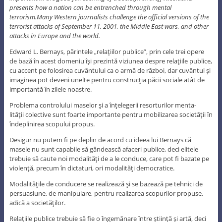
presents how a nation can be entrenched through mental
terrorism.Many Western journalists challenge the official versions of the
terrorist attacks of September 11, 2001, the Middle East wars, and other
attacks in Europe and the world.
Edward L. Bernays, părintele „relaţiilor publice”, prin cele trei opere
de bază în acest domeniu îşi prezintă viziunea despre relaţiile publice,
cu accent pe folosirea cuvântului ca o armă de război, dar cuvântul şi
imaginea pot deveni unelte pentru construcţia păcii sociale atât de
importantă în zilele noastre.
Problema controlului maselor şi a înţelegerii resorturilor menta-
lităţii colective sunt foarte importante pentru mobilizarea societăţii în
îndeplinirea scopului propus.
Desigur nu putem fi pe deplin de acord cu ideea lui Bernays că
masele nu sunt capabile să gândească afaceri publice, deci elitele
trebuie să caute noi modalităţi de a le conduce, care pot fi bazate pe
violenţă, precum în dictaturi, ori modalităţi democratice.
Modalităţile de conducere se realizează şi se bazează pe tehnici de
persuasiune, de manipulare, pentru realizarea scopurilor propuse,
adică a societăţilor.
Relaţiile publice trebuie să fie o îngemănare între ştiinţă şi artă, deci