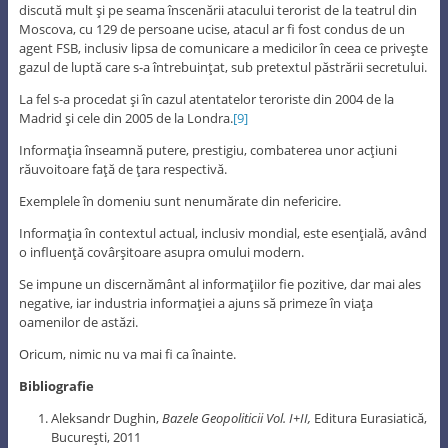
discută mult şi pe seama înscenării atacului terorist de la teatrul din
Moscova, cu 129 de persoane ucise, atacul ar fi fost condus de un
agent FSB, inclusiv lipsa de comunicare a medicilor în ceea ce priveşte
gazul de luptă care s-a întrebuinţat, sub pretextul păstrării secretului.
La fel s-a procedat şi în cazul atentatelor teroriste din 2004 de la
Madrid şi cele din 2005 de la Londra.
[9]
Informaţia înseamnă putere, prestigiu, combaterea unor acţiuni
răuvoitoare faţă de ţara respectivă.
Exemplele în domeniu sunt nenumărate din nefericire.
Informaţia în contextul actual, inclusiv mondial, este esenţială, având
o influenţă covârşitoare asupra omului modern.
Se impune un discernământ al informaţiilor fie pozitive, dar mai ales
negative, iar industria informaţiei a ajuns să primeze în viaţa
oamenilor de astăzi.
Oricum, nimic nu va mai fi ca înainte.
Bibliografie
Aleksandr Dughin,
Bazele Geopoliticii Vol. I+II,
Editura Eurasiatică,
Bucureşti, 2011