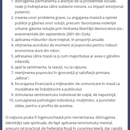
distragerea permanentă a atenţiei de la problemele sociale,
reale şi îndreptarea către subiecte minore, cu impact emoţional
puternic;
crearea unor probleme grave, cu angajarea masivă a opiniei
publice şi găsirea unor soluţii, precum: favorizarea violenţei
urbane; găsirea soluţiei prin limitarea libertăţii democratice (ex.:
evenimentele din septembrie 2001 din SUA);
aplicarea măsurilor dure treptat, în proporţii anuale;
obţinerea acordului de moment al poporului pentru măsuri
economice dure din viitor;
adresarea către masă ca şi cum majoritatea ar avea o gândire
infantilă;
apel la sentimente, la reacţii, nu la raţiune;
menţinerea poporului în ignoranţă şi satisfacţii primare,
„ieftine”;
încurajarea financiară a mijloacelor de comunicare în masă ca
modalitate de îndobitocire a publicului;
stimularea sentimentului individual de culpă, de neputinţă;
cunoaşterea psihologiei individului, mulţimilor, a punctelor
slabe, pentru a profita de acestea.
O naţiune poate fi îngenuncheată prin reorientarea, distrugerea
identităţii sale spirituale, de fapt aplicarea terorismului mental,
precum cel practicat de Federaţia Rusă în cucerirea lejeră, dar rapidă