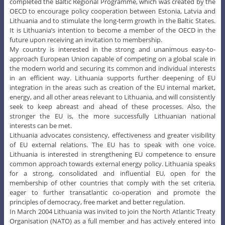
completed the Baltic Regional Programme, which was created by the
OECD to encourage policy cooperation between Estonia, Latvia and
Lithuania and to stimulate the long-term growth in the Baltic States.
It is Lithuania’s intention to become a member of the OECD in the
future upon receiving an invitation to membership.
My country is interested in the strong and unanimous easy-to-
approach European Union capable of competing on a global scale in
the modern world and securing its common and individual interests
in an efficient way. Lithuania supports further deepening of EU
integration in the areas such as creation of the EU internal market,
energy, and all other areas relevant to Lithuania, and will consistently
seek to keep abreast and ahead of these processes. Also, the
stronger the EU is, the more successfully Lithuanian national
interests can be met.
Lithuania advocates consistency, effectiveness and greater visibility
of EU external relations. The EU has to speak with one voice.
Lithuania is interested in strengthening EU competence to ensure
common approach towards external energy policy. Lithuania speaks
for a strong, consolidated and influential EU, open for the
membership of other countries that comply with the set criteria,
eager to further transatlantic co-operation and promote the
principles of democracy, free market and better regulation.
In March 2004 Lithuania was invited to join the North Atlantic Treaty
Organisation (NATO) as a full member and has actively entered into