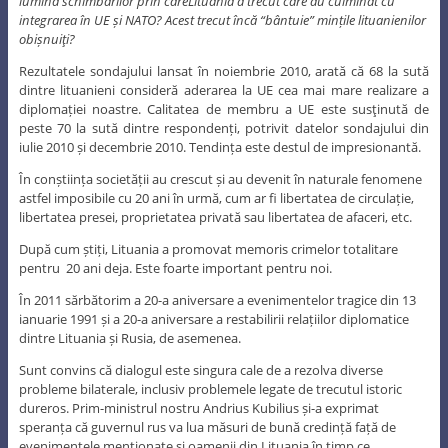
lumina schimbărilor prin careLituania a trecut care au culminat cu
integrarea în UE și NATO? Acest trecut încă “bântuie” mințile lituanienilor
obișnuiţi?
Rezultatele sondajului lansat în noiembrie 2010, arată că 68 la sută
dintre lituanieni consideră aderarea la UE cea mai mare realizare a
diplomației noastre. Calitatea de membru a UE este susţinută de
peste 70 la sută dintre respondenți, potrivit datelor sondajului din
iulie 2010 și decembrie 2010. Tendința este destul de impresionantă.
În conștiința societății au crescut și au devenit în naturale fenomene
astfel imposibile cu 20 ani în urmă, cum ar fi libertatea de circulație,
libertatea presei, proprietatea privată sau libertatea de afaceri, etc.
După cum știți, Lituania a promovat memoris crimelor totalitare
pentru 20 ani deja. Este foarte important pentru noi.
În 2011 sărbătorim a 20-a aniversare a evenimentelor tragice din 13
ianuarie 1991 și a 20-a aniversare a restabilirii relațiilor diplomatice
dintre Lituania și Rusia, de asemenea.
Sunt convins că dialogul este singura cale de a rezolva diverse
probleme bilaterale, inclusiv problemele legate de trecutul istoric
dureros. Prim-ministrul nostru Andrius Kubilius și-a exprimat
speranța că guvernul rus va lua măsuri de bună credință față de
evenimentele menționate și oamenii din Lituania în timp ce