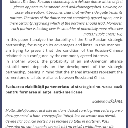
Motto: „The Sino-Russian relationship is a delicate dance which at first
glance appears to be smooth and well-choreographed. However, on
closer observation, it becomes clear that neither side quite trusts its
partner. The steps of the dance are not completely agreed upon, nor is
there certainty regarding which of the partners should lead. Moreover,
each partner is looking over its shoulder at potentially more attractive
mates.” (Bolt; Cross; 1-2)
In this paper I analyze the durability of the Sino-Russian strategic
partnership, focusing on its advantages and limits. In this manner I
am trying to present that the condition of the Russian-Chinese
relationship is configured by the commonly agreed interests.
In another words, the probability of an anti-American alliance
establishment depends on the development of the strategic
partnership, bearing in mind that the shared interests represent the
cornerstone of a future alliance between Russia and China.
Evaluarea viabilităţii parteneriatului strategic sino-rus ca bază
pentru formarea alianţei anti-americane
Ecaterina BĂLĂNEL
Motto: „Relația sino-rusă este un dans delicat care la prima vedere pare a
decurge neted și bine -coreografiat. Totuși, la o observare mai atentă,
devine clar că nicio parte nu se încrede cu totul în partener. Pașii
dansului nu sunt complet agreați, nici nu există certitudine care din