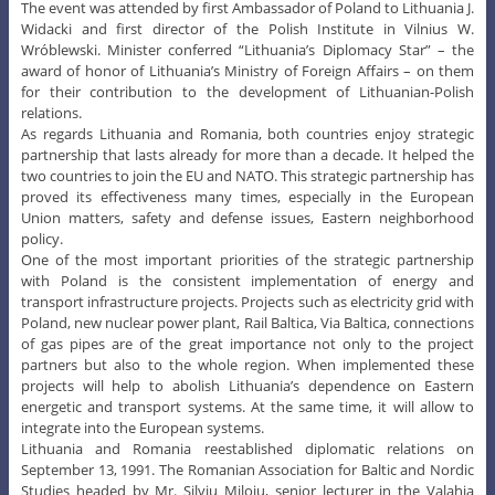
The event was attended by first Ambassador of Poland to Lithuania J.
Widacki and first director of the Polish Institute in Vilnius W.
Wróblewski. Minister conferred “Lithuania’s Diplomacy Star” – the
award of honor of Lithuania’s Ministry of Foreign Affairs – on them
for their contribution to the development of Lithuanian-Polish
relations.
As regards Lithuania and Romania, both countries enjoy strategic
partnership that lasts already for more than a decade. It helped the
two countries to join the EU and NATO. This strategic partnership has
proved its effectiveness many times, especially in the European
Union matters, safety and defense issues, Eastern neighborhood
policy.
One of the most important priorities of the strategic partnership
with Poland is the consistent implementation of energy and
transport infrastructure projects. Projects such as electricity grid with
Poland, new nuclear power plant, Rail Baltica, Via Baltica, connections
of gas pipes are of the great importance not only to the project
partners but also to the whole region. When implemented these
projects will help to abolish Lithuania’s dependence on Eastern
energetic and transport systems. At the same time, it will allow to
integrate into the European systems.
Lithuania and Romania reestablished diplomatic relations on
September 13, 1991. The Romanian Association for Baltic and Nordic
Studies headed by Mr. Silviu Miloiu, senior lecturer in the Valahia