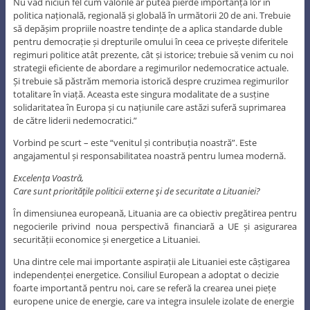
Nu văd niciun fel cum valorile ar putea pierde importanța lor în
politica națională, regională și globală în următorii 20 de ani. Trebuie
să depășim propriile noastre tendințe de a aplica standarde duble
pentru democrație și drepturile omului în ceea ce privește diferitele
regimuri politice atât prezente, cât și istorice; trebuie să venim cu noi
strategii eficiente de abordare a regimurilor nedemocratice actuale.
Și trebuie să păstrăm memoria istorică despre cruzimea regimurilor
totalitare în viață. Aceasta este singura modalitate de a susține
solidaritatea în Europa și cu națiunile care astăzi suferă suprimarea
de către liderii nedemocratici.”
Vorbind pe scurt – este “venitul și contribuția noastră”. Este
angajamentul și responsabilitatea noastră pentru lumea modernă.
Excelenţa Voastră,
Care sunt priorităţile politicii externe şi de securitate a Lituaniei?
În dimensiunea europeană, Lituania are ca obiectiv pregătirea pentru
negocierile privind noua perspectivă financiară a UE și asigurarea
securității economice și energetice a Lituaniei.
Una dintre cele mai importante aspirații ale Lituaniei este câștigarea
independenței energetice. Consiliul European a adoptat o decizie
foarte importantă pentru noi, care se referă la crearea unei piețe
europene unice de energie, care va integra insulele izolate de energie