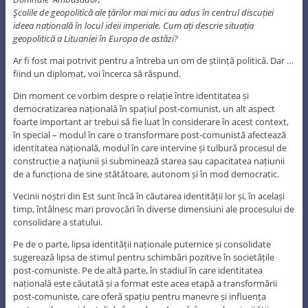
Şcolile de geopolitică ale ţărilor mai mici au adus în centrul discuției
ideea națională în locul ideii imperiale. Cum ați descrie situația
geopolitică a Lituaniei în Europa de astăzi?
Ar fi fost mai potrivit pentru a întreba un om de știință politică. Dar …
fiind un diplomat, voi încerca să răspund.
Din moment ce vorbim despre o relație între identitatea și
democratizarea națională în spațiul post-comunist, un alt aspect
foarte important ar trebui să fie luat în considerare în acest context,
în special – modul în care o transformare post-comunistă afectează
identitatea națională, modul în care intervine și tulbură procesul de
construcție a naţiunii și subminează starea sau capacitatea națiunii
de a funcționa de sine stătătoare, autonom și în mod democratic.
Vecinii noștri din Est sunt încă în căutarea identității lor și, în același
timp, întâlnesc mari provocări în diverse dimensiuni ale procesului de
consolidare a statului.
Pe de o parte, lipsa identității naționale puternice și consolidate
sugerează lipsa de stimul pentru schimbări pozitive în societățile
post-comuniste. Pe de altă parte, în stadiul în care identitatea
națională este căutată și a format este acea etapă a transformării
post-comuniste, care oferă spațiu pentru manevre și influența