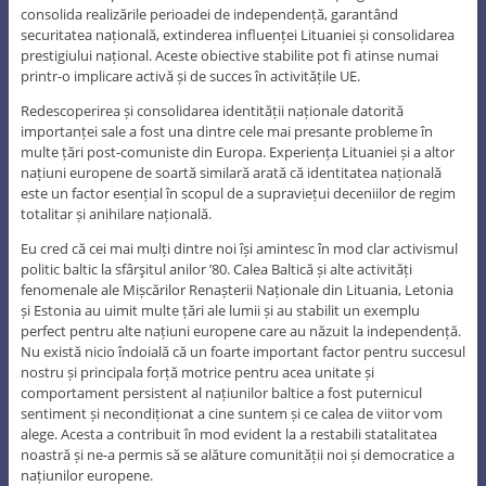
consolida realizările perioadei de independență, garantând
securitatea națională, extinderea influenței Lituaniei și consolidarea
prestigiului național. Aceste obiective stabilite pot fi atinse numai
printr-o implicare activă și de succes în activitățile UE.
Redescoperirea și consolidarea identității naționale datorită
importanței sale a fost una dintre cele mai presante probleme în
multe țări post-comuniste din Europa. Experiența Lituaniei și a altor
națiuni europene de soartă similară arată că identitatea națională
este un factor esențial în scopul de a supraviețui deceniilor de regim
totalitar și anihilare națională.
Eu cred că cei mai mulți dintre noi își amintesc în mod clar activismul
politic baltic la sfârşitul anilor ’80. Calea Baltică și alte activități
fenomenale ale Mișcărilor Renașterii Naționale din Lituania, Letonia
și Estonia au uimit multe țări ale lumii și au stabilit un exemplu
perfect pentru alte națiuni europene care au năzuit la independență.
Nu există nicio îndoială că un foarte important factor pentru succesul
nostru și principala forță motrice pentru acea unitate și
comportament persistent al națiunilor baltice a fost puternicul
sentiment și necondiționat a cine suntem și ce calea de viitor vom
alege. Acesta a contribuit în mod evident la a restabili statalitatea
noastră și ne-a permis să se alăture comunității noi și democratice a
națiunilor europene.