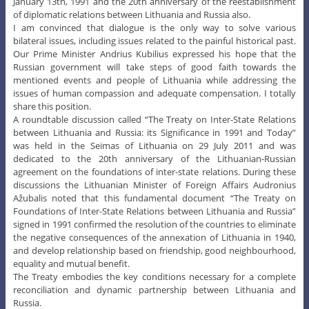
January 13th, 1991 and the 20th anniversary of the reestablishment
of diplomatic relations between Lithuania and Russia also.
I am convinced that dialogue is the only way to solve various
bilateral issues, including issues related to the painful historical past.
Our Prime Minister Andrius Kubilius expressed his hope that the
Russian government will take steps of good faith towards the
mentioned events and people of Lithuania while addressing the
issues of human compassion and adequate compensation. I totally
share this position.
A roundtable discussion called “The Treaty on Inter-State Relations
between Lithuania and Russia: its Significance in 1991 and Today”
was held in the Seimas of Lithuania on 29 July 2011 and was
dedicated to the 20th anniversary of the Lithuanian-Russian
agreement on the foundations of inter-state relations. During these
discussions the Lithuanian Minister of Foreign Affairs Audronius
Ažubalis noted that this fundamental document “The Treaty on
Foundations of Inter-State Relations between Lithuania and Russia”
signed in 1991 confirmed the resolution of the countries to eliminate
the negative consequences of the annexation of Lithuania in 1940,
and develop relationship based on friendship, good neighbourhood,
equality and mutual benefit.
The Treaty embodies the key conditions necessary for a complete
reconciliation and dynamic partnership between Lithuania and
Russia.