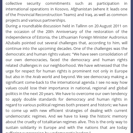
collective security commitments such as participation in
international operations in Kosovo, Afghanistan (where it leads one
of the Provincial Reconstruction Teams) and Iraq, as well as common
projects and various partnerships.
During a roundtable discussion held in Tallinn on 20 August 2011 on
the occasion of the 20th Anniversary of the restoration of the
independence of Estonia, the Lithuanian Foreign Minister Audronius
Ažubalis pointed out several challenges that, according to him, will
continue into the upcoming decades. One of the challenges was the
democratic and human rights values: “We have seen consolidation of
our own democracies, faced the democracy and human rights
related challenges in our neighborhood. We have witnessed that the
urge for respect for human rights is prominent not only in Europe
but also in the Arab world and beyond. We see democracy making a
significant come-back to the international agenda. I see no way how
values could lose their importance in national, regional and global
politics in the next 20 years. We have to overcome our own tendency
to apply double standards for democracy and human rights in
regard to various political regimes both present and historic; we have
to come up with new efficient strategies of dealing with current
undemocratic regimes. And we have to keep the historic memory
about the cruelty of totalitarian regimes alive. This is the only way to
sustain solidarity in Europe and with the nations that are today
suffering suppression by undemocratic leaders.”