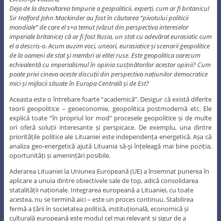
Deja de la dezvoltarea timpurie a geopoliticii, experți, cum ar fi britanicul
Sir Halford John Mackinder au fost în căutarea “pivotului politicii
mondiale” de care el s+a temut (văzut din perspectiva intereselor
imperiale britanice) că ar fi fost Rusia, un stat cu adevărat eurasiatic cum
el a descris-o. Acum auzim voci, uneori, eurasiatice și scenarii geopolitice
de la oameni de stat şi membri ai elitei ruse. Este geopolitica oarecum
echivalentă cu imperialismul în opinia susținătorilor acestor opinii? Cum
poate privi cineva aceste discuții din perspectiva națiunilor democratice
mici și mijlocii situate în Europa Centrală și de Est?
Aceasta este o întrebare foarte “academică”. Desigur că există diferite
teorii geopolitice – geoeconomie, geopolitica postmodernă etc. Ele
explică toate “în propriul lor mod” procesele geopolitice și de multe
ori oferă soluții interesante și perspicace. De exemplu, una dintre
prioritățile politice ale Lituaniei este independența energetică. Așa că
analiza geo-energetică ajută Lituania să-şi înțeleagă mai bine poziția,
oportunități și amenințări posibile.
Aderarea Lituaniei la Uniunea Europeană (UE) a însemnat punerea în
aplicare a unuia dintre obiectivele sale de top, adică consolidarea
statalității naționale. Integrarea europeană a Lituaniei, cu toate
acestea, nu se termină aici – este un proces continuu. Stabilirea
fermă a țării în societatea politică, instituțională, economică și
culturală europeană este modul cel mai relevant și sigur de a