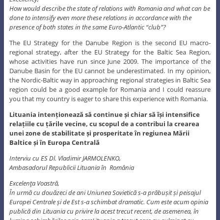
How would describe the state of relations with Romania and what can be
done to intensify even more these relations in accordance with the
presence of both states in the same Euro-Atlantic “club”?
The EU Strategy for the Danube Region is the second EU macro-
regional strategy, after the EU Strategy for the Baltic Sea Region,
whose activities have run since June 2009. The importance of the
Danube Basin for the EU cannot be underestimated. In my opinion,
the Nordic-Baltic way in approaching regional strategies in Baltic Sea
region could be a good example for Romania and I could reassure
you that my country is eager to share this experience with Romania.
Lituania intenționează să continue și chiar să își intensifice
relațiile cu țările vecine, cu scopul de a contribui la crearea
unei zone de stabilitate și prosperitate în regiunea Mării
Baltice și în Europa Centrală
Interviu cu ES Dl. Vladimir JARMOLENKO,
Ambasadorul Republicii Lituania în România
Excelenţa Voastră,
În urmă cu douăzeci de ani Uniunea Sovietică s-a prăbușit și peisajul
Europei Centrale și de Est s-a schimbat dramatic. Cum este acum opinia
publică din Lituania cu privire la acest trecut recent, de asemenea, în