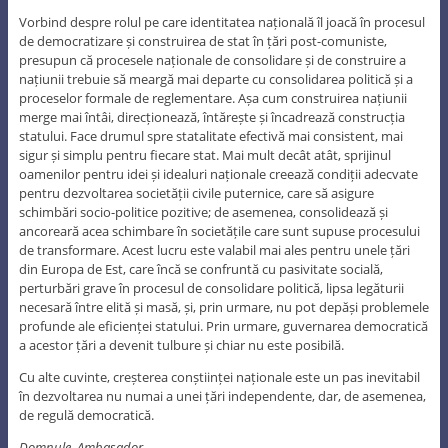
Vorbind despre rolul pe care identitatea națională îl joacă în procesul
de democratizare și construirea de stat în țări post-comuniste,
presupun că procesele naționale de consolidare și de construire a
națiunii trebuie să meargă mai departe cu consolidarea politică și a
proceselor formale de reglementare. Așa cum construirea națiunii
merge mai întâi, direcționează, întărește și încadrează construcția
statului. Face drumul spre statalitate efectivă mai consistent, mai
sigur și simplu pentru fiecare stat. Mai mult decât atât, sprijinul
oamenilor pentru idei și idealuri naționale creează condiții adecvate
pentru dezvoltarea societății civile puternice, care să asigure
schimbări socio-politice pozitive; de asemenea, consolidează și
ancoreară acea schimbare în societățile care sunt supuse procesului
de transformare. Acest lucru este valabil mai ales pentru unele țări
din Europa de Est, care încă se confruntă cu pasivitate socială,
perturbări grave în procesul de consolidare politică, lipsa legăturii
necesară între elită și masă, și, prin urmare, nu pot depăși problemele
profunde ale eficienței statului. Prin urmare, guvernarea democratică
a acestor țări a devenit tulbure și chiar nu este posibilă.
Cu alte cuvinte, creșterea conștiinței naționale este un pas inevitabil
în dezvoltarea nu numai a unei țări independente, dar, de asemenea,
de regulă democratică.
Domnule Ambasador,