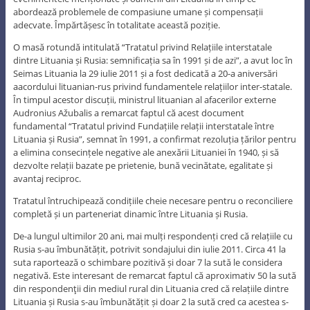
abordează problemele de compasiune umane și compensații
adecvate. Împărtășesc în totalitate această poziție.
O masă rotundă intitulată “Tratatul privind Relațiile interstatale
dintre Lituania și Rusia: semnificația sa în 1991 și de azi”, a avut loc în
Seimas Lituania la 29 iulie 2011 și a fost dedicată a 20-a aniversări
aacordului lituanian-rus privind fundamentele relațiilor inter-statale.
În timpul acestor discuții, ministrul lituanian al afacerilor externe
Audronius Ažubalis a remarcat faptul că acest document
fundamental “Tratatul privind Fundațiile relații interstatale între
Lituania și Rusia”, semnat în 1991, a confirmat rezoluția țărilor pentru
a elimina consecințele negative ale anexării Lituaniei în 1940, și să
dezvolte relații bazate pe prietenie, bună vecinătate, egalitate și
avantaj reciproc.
Tratatul întruchipează condițiile cheie necesare pentru o reconciliere
completă și un parteneriat dinamic între Lituania și Rusia.
De-a lungul ultimilor 20 ani, mai mulți respondenți cred că relațiile cu
Rusia s-au îmbunătățit, potrivit sondajului din iulie 2011. Circa 41 la
suta raportează o schimbare pozitivă și doar 7 la sută le considera
negativă. Este interesant de remarcat faptul că aproximativ 50 la sută
din respondenţii din mediul rural din Lituania cred că relațiile dintre
Lituania și Rusia s-au îmbunătățit și doar 2 la sută cred ca acestea s-