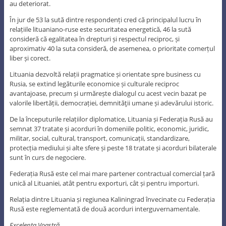
au deteriorat.
În jur de 53 la sută dintre respondenți cred că principalul lucru în
relațiile lituaniano-ruse este securitatea energetică, 46 la sută
consideră că egalitatea în drepturi și respectul reciproc, și
aproximativ 40 la suta consideră, de asemenea, o prioritate comerțul
liber și corect.
Lituania dezvoltă relații pragmatice și orientate spre business cu
Rusia, se extind legăturile economice și culturale reciproc
avantajoase, precum și urmărește dialogul cu acest vecin bazat pe
valorile libertății, democrației, demnităţii umane și adevărului istoric.
De la începuturile relațiilor diplomatice, Lituania și Federația Rusă au
semnat 37 tratate și acorduri în domeniile politic, economic, juridic,
militar, social, cultural, transport, comunicații, standardizare,
protecția mediului și alte sfere și peste 18 tratate și acorduri bilaterale
sunt în curs de negociere.
Federația Rusă este cel mai mare partener contractual comercial țară
unică al Lituaniei, atât pentru exporturi, cât și pentru importuri.
Relația dintre Lituania și regiunea Kaliningrad învecinate cu Federația
Rusă este reglementată de două acorduri interguvernamentale.
Excelenţa Voastră,