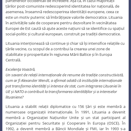
partenerilor occidentali de încredere. Așa că, în cazul majorității
țărilor post-comuniste redescoperind identitatea lor națională, de
asemenea, înseamnă redescoperirea identității europene, ceea ce
este un motiv puternic să îmbrățișeze valorile democratice. Lituania
în activitățile sale de cooperare pentru dezvoltare în vecinătatea
Europei de Est caută să ajute aceste națiuni să se identifice cu spațiul
social-politic și cultural european, construit pe tradiții democratice.
Lituania intenționează să continue și chiar să își intensifice relațiile cu
țările vecine, cu scopul de a contribui la crearea unei zone de
stabilitate și prosperitate în regiunea Mării Baltice și în Europa
Centrală.
Excelenţa Voastră,
Un savant de relații internaționale de renume de tradiție constructivistă,
cum ar fi Alexander Wendt, a afirmat odată că instituțiile internaționale
pot transforma identități și interese de stat, cum integrarea Lituaniei în
UE și NATO a contribuit la transformarea identităților și a intereselor
lituaniene?
Lituania a stabilit relații diplomatice cu 156 țări și este membră a
numeroase organizații internaționale. În 1991, Lituania a devenit
membră a Organizației Națiunilor Unite și un stat participant al
Organizației pentru Securitate și Cooperare în Europa (OSCE). În
1992, a devenit membră a Băncii Mondiale și FMI, iar în 1993 s-a