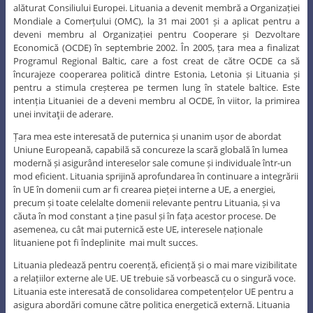
alăturat Consiliului Europei. Lituania a devenit membră a Organizației
Mondiale a Comerțului (OMC), la 31 mai 2001 și a aplicat pentru a
deveni membru al Organizației pentru Cooperare și Dezvoltare
Economică (OCDE) în septembrie 2002. În 2005, țara mea a finalizat
Programul Regional Baltic, care a fost creat de către OCDE ca să
încurajeze cooperarea politică dintre Estonia, Letonia și Lituania și
pentru a stimula creșterea pe termen lung în statele baltice. Este
intenția Lituaniei de a deveni membru al OCDE, în viitor, la primirea
unei invitaţii de aderare.
Țara mea este interesată de puternica și unanim ușor de abordat
Uniune Europeană, capabilă să concureze la scară globală în lumea
modernă și asigurând intereselor sale comune și individuale într-un
mod eficient. Lituania sprijină aprofundarea în continuare a integrării
în UE în domenii cum ar fi crearea pieței interne a UE, a energiei,
precum și toate celelalte domenii relevante pentru Lituania, și va
căuta în mod constant a ține pasul și în fața acestor procese. De
asemenea, cu cât mai puternică este UE, interesele naționale
lituaniene pot fi îndeplinite mai mult succes.
Lituania pledează pentru coerență, eficiență și o mai mare vizibilitate
a relațiilor externe ale UE. UE trebuie să vorbească cu o singură voce.
Lituania este interesată de consolidarea competențelor UE pentru a
asigura abordări comune către politica energetică externă. Lituania