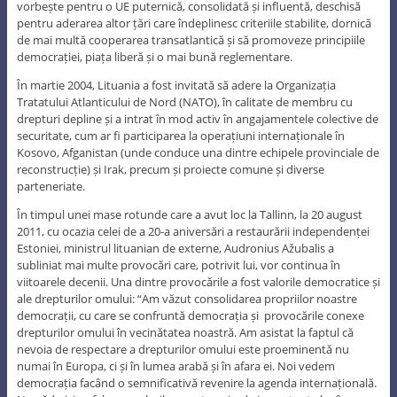
vorbește pentru o UE puternică, consolidată și influentă, deschisă
pentru aderarea altor țări care îndeplinesc criteriile stabilite, dornică
de mai multă cooperarea transatlantică și să promoveze principiile
democrației, piața liberă și o mai bună reglementare.
În martie 2004, Lituania a fost invitată să adere la Organizația
Tratatului Atlanticului de Nord (NATO), în calitate de membru cu
drepturi depline și a intrat în mod activ în angajamentele colective de
securitate, cum ar fi participarea la operațiuni internaționale în
Kosovo, Afganistan (unde conduce una dintre echipele provinciale de
reconstrucție) și Irak, precum și proiecte comune și diverse
parteneriate.
În timpul unei mase rotunde care a avut loc la Tallinn, la 20 august
2011, cu ocazia celei de a 20-a aniversări a restaurării independenței
Estoniei, ministrul lituanian de externe, Audronius Ažubalis a
subliniat mai multe provocări care, potrivit lui, vor continua în
viitoarele decenii. Una dintre provocările a fost valorile democratice și
ale drepturilor omului: “Am văzut consolidarea propriilor noastre
democrații, cu care se confruntă democrația și provocările conexe
drepturilor omului în vecinătatea noastră. Am asistat la faptul că
nevoia de respectare a drepturilor omului este proeminentă nu
numai în Europa, ci și în lumea arabă și în afara ei. Noi vedem
democrația facând o semnificativă revenire la agenda internațională.