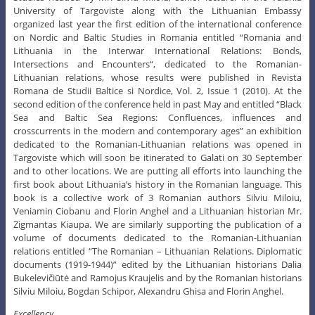
University of Targoviste along with the Lithuanian Embassy
organized last year the first edition of the international conference
on Nordic and Baltic Studies in Romania entitled “Romania and
Lithuania in the Interwar International Relations: Bonds,
Intersections and Encounters“, dedicated to the Romanian-
Lithuanian relations, whose results were published in Revista
Romana de Studii Baltice si Nordice, Vol. 2, Issue 1 (2010). At the
second edition of the conference held in past May and entitled “Black
Sea and Baltic Sea Regions: Confluences, influences and
crosscurrents in the modern and contemporary ages” an exhibition
dedicated to the Romanian-Lithuanian relations was opened in
Targoviste which will soon be itinerated to Galati on 30 September
and to other locations. We are putting all efforts into launching the
first book about Lithuania’s history in the Romanian language. This
book is a collective work of 3 Romanian authors Silviu Miloiu,
Veniamin Ciobanu and Florin Anghel and a Lithuanian historian Mr.
Zigmantas Kiaupa. We are similarly supporting the publication of a
volume of documents dedicated to the Romanian-Lithuanian
relations entitled “The Romanian – Lithuanian Relations. Diplomatic
documents (1919-1944)” edited by the Lithuanian historians Dalia
Bukelevičiūtė and Ramojus Kraujelis and by the Romanian historians
Silviu Miloiu, Bogdan Schipor, Alexandru Ghisa and Florin Anghel.
Excellency,