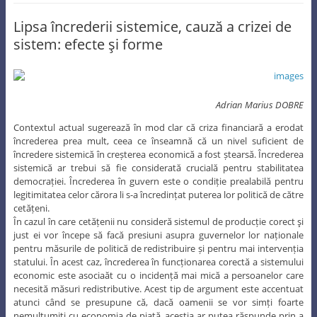
Lipsa încrederii sistemice, cauză a crizei de
sistem: efecte şi forme
Adrian Marius DOBRE
Contextul actual sugerează în mod clar că criza financiară a erodat
încrederea prea mult, ceea ce înseamnă că un nivel suficient de
încredere sistemică în creșterea economică a fost ștearsă. Încrederea
sistemică ar trebui să fie considerată crucială pentru stabilitatea
democrației. Încrederea în guvern este o condiție prealabilă pentru
legitimitatea celor cărora li s-a încredințat puterea lor politică de către
cetățeni.
În cazul în care cetățenii nu consideră sistemul de producție corect şi
just ei vor începe să facă presiuni asupra guvernelor lor naționale
pentru măsurile de politică de redistribuire și pentru mai intervenția
statului. În acest caz, încrederea în funcționarea corectă a sistemului
economic este asociaăt cu o incidență mai mică a persoanelor care
necesită măsuri redistributive. Acest tip de argument este accentuat
atunci când se presupune că, dacă oamenii se vor simți foarte
nemulțumiţi cu economia de piață, aceştia ar putea răspunde prin a