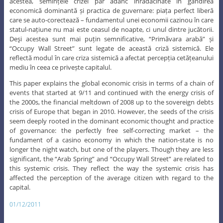
acestea, semințele crizei par adânc înrădăcinate în gândirea
economică dominantă și practica de guvernare: piața perfect liberă
care se auto-corectează – fundamentul unei economii cazinou în care
statul-națiune nu mai este ceasul de noapte, ci unul dintre jucătorii.
Deşi acestea sunt mai puțin semnificative, “Primăvara arabă” și
“Occupy Wall Street” sunt legate de această criză sistemică. Ele
reflectă modul în care criza sistemică a afectat percepția cetățeanului
mediu în ceea ce privește capitalul.
This paper explains the global economic crisis in terms of a chain of
events that started at 9/11 and continued with the energy crisis of
the 2000s, the financial meltdown of 2008 up to the sovereign debts
crisis of Europe that began in 2010. However, the seeds of the crisis
seem deeply rooted in the dominant economic thought and practice
of governance: the perfectly free self-correcting market – the
fundament of a casino economy in which the nation-state is no
longer the night watch, but one of the players. Though they are less
significant, the “Arab Spring” and “Occupy Wall Street” are related to
this systemic crisis. They reflect the way the systemic crisis has
affected the perception of the average citizen with regard to the
capital.
01/12/2011