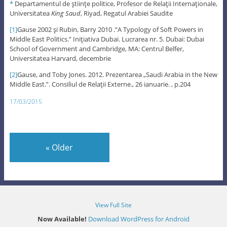
*
Departamentul de ştiinţe politice, Profesor de Relaţii Internaţionale,
Universitatea
King Saud
, Riyad, Regatul Arabiei Saudite
[1]
Gause 2002 şi Rubin, Barry 2010 .“A Typology of Soft Powers in
Middle East Politics.” Iniţiativa Dubai. Lucrarea nr. 5. Dubai: Dubai
School of Government and Cambridge, MA: Centrul Belfer,
Universitatea Harvard, decembrie
[2]
Gause, and Toby Jones. 2012. Prezentarea „Saudi Arabia in the New
Middle East.”. Consiliul de Relaţii Externe., 26 ianuarie. , p.204
17/03/2015
«
Older
View Full Site
Now Available!
Download WordPress for Android