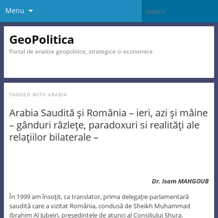
Menu
GeoPolitica
Portal de analize geopolitice, strategice si economice
TAGGED WITH
ARABIA
Arabia Saudită şi România – ieri, azi şi mâine
– gânduri răzleţe, paradoxuri si realităţi ale
relaţiilor bilaterale –
Dr. Isam MAHGOUB
În 1999 am însoţit, ca translator, prima delegaţie parlamentară
saudită care a vizitat România, condusă de Sheikh Muhammad
Ibrahim Al Jubeiri, preşedintele de atunci al Consiliului Shura.