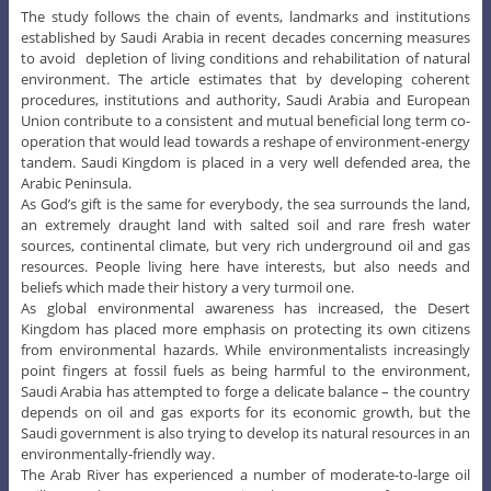
The study follows the chain of events, landmarks and institutions
established by Saudi Arabia in recent decades concerning measures
to avoid depletion of living conditions and rehabilitation of natural
environment. The article estimates that by developing coherent
procedures, institutions and authority, Saudi Arabia and European
Union contribute to a consistent and mutual beneficial long term co-
operation that would lead towards a reshape of environment-energy
tandem. Saudi Kingdom is placed in a very well defended area, the
Arabic Peninsula.
As God’s gift is the same for everybody, the sea surrounds the land,
an extremely draught land with salted soil and rare fresh water
sources, continental climate, but very rich underground oil and gas
resources. People living here have interests, but also needs and
beliefs which made their history a very turmoil one.
As global environmental awareness has increased, the Desert
Kingdom has placed more emphasis on protecting its own citizens
from environmental hazards. While environmentalists increasingly
point fingers at fossil fuels as being harmful to the environment,
Saudi Arabia has attempted to forge a delicate balance – the country
depends on oil and gas exports for its economic growth, but the
Saudi government is also trying to develop its natural resources in an
environmentally-friendly way.
The Arab River has experienced a number of moderate-to-large oil