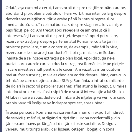
Odată, aşa cum mi-a cerut, i-am vorbit despre relaţiile româno-arabe,
abordând şi problema petrolului. I-am vorbit mai întâi, pe larg despre
dezvoltarea relaţiilor cu ţările arabe până în 1989 şi regresul lor
imediat după, sau, în cel mai bun caz, despre stagnarea lor, ca nişte
paşi făcuţi pe loc. Am trecut apoi repede la ce am crezut că îl
interesează şi i-am vorbit despre ţiţei, despre câmpuri petroliere,
rezerve, extracţie şi despre parteneriatul României cu alte ţări în
proiecte petroliere, cum a construit, de exemplu, rafinării în Siria,
rezervoare de stocare şi conducte în Libia şi, mai ales, în Sudan,
înainte de a se începe extracţia pe plan local. Apoi discuţia ne-a
purtat spre cauzele care au dus la retragerea României de pe pieţele
în care investise mult pentru a le cuceri. Am văzut că interlocutorii
mei au fost surprinşi, mai ales când am vorbit despre China, care cu o
tehnică pe care o deţineau doar SUA şi România, a intrat cu miliarde
de dolari în sectorul petrolier sudanez, aflat atunci la început. Uimirea
interlocutorilor mei a fost risipită de o scurtă intervenţie a lui Sheikh
Al Jubeiri, care a spus: „Este o schimbare de înţeles şi va veni o zi când
Arabia Saudită însăşi se va îndrepta spre est, spre China.”
În acea perioadă, România realiza venituri mari din exportul indirect
de servicii şi mărfuri, atrăgând turişti din Europa occidentală şi din
ţările scandinave, pe lângă cei din ţările foste socialiste. Desigur,
veneau mulţi turişti arabi, dar lipseau cetăţenii bogaţi din zona