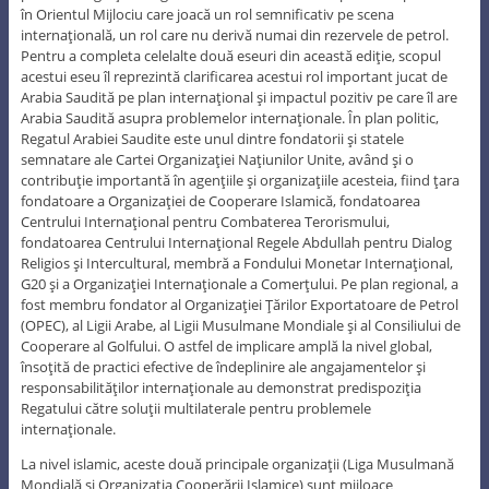
în Orientul Mijlociu care joacă un rol semnificativ pe scena
internaţională, un rol care nu derivă numai din rezervele de petrol.
Pentru a completa celelalte două eseuri din această ediţie, scopul
acestui eseu îl reprezintă clarificarea acestui rol important jucat de
Arabia Saudită pe plan internaţional şi impactul pozitiv pe care îl are
Arabia Saudită asupra problemelor internaţionale. În plan politic,
Regatul Arabiei Saudite este unul dintre fondatorii şi statele
semnatare ale Cartei Organizaţiei Naţiunilor Unite, având şi o
contribuţie importantă în agenţiile şi organizaţiile acesteia, fiind ţara
fondatoare a Organizaţiei de Cooperare Islamică, fondatoarea
Centrului Internaţional pentru Combaterea Terorismului,
fondatoarea Centrului Internaţional Regele Abdullah pentru Dialog
Religios şi Intercultural, membră a Fondului Monetar Internaţional,
G20 şi a Organizaţiei Internaţionale a Comerţului. Pe plan regional, a
fost membru fondator al Organizaţiei Ţărilor Exportatoare de Petrol
(OPEC), al Ligii Arabe, al Ligii Musulmane Mondiale şi al Consiliului de
Cooperare al Golfului. O astfel de implicare amplă la nivel global,
însoţită de practici efective de îndeplinire ale angajamentelor şi
responsabilităţilor internaţionale au demonstrat predispoziţia
Regatului către soluţii multilaterale pentru problemele
internaţionale.
La nivel islamic, aceste două principale organizaţii (Liga Musulmană
Mondială şi Organizaţia Cooperării Islamice) sunt mijloace