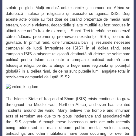
izolate pe glob. Mulţi cred că actele oribile şi inumane din Africa se
datorează intoleranţei religioase şi asociate cu agenda ISIS. Deşi
aceste acte oribile au fost doar de curând prezentate de media main
stream, violurile violente, decapitările şi alte mutilări au fost produse în
ultimii zece ani în Irak de extremiştii Sunni. Trei întrebări ne orientează
către rădăcina problemei şi promovarea existenţei ISIS şi centru de
gravitate. În primul rând, cine furnizează banii şi resursele necesare
campaniei de luptă întreprinse de ISIS? În al doilea rând, este
campania ISIS o mişcare religioasă destinată să determine schimbare
politică pentru Islam sau este o campanie politică externă care
foloseşte religia pentru a atinge o hegemonie regională şi potenţial
globală? În al treilea rând, de ce nu sunt puterile lumii angajate total în
rezolvarea campaniei de luptă ISIS?
The Islamic State of Iraq and al-Sham (ISIS) crisis continues to grow
throughout the Middle East, Northern Africa, and even has isolated
incidents around the world. Many believe the horrible and inhuman
acts of terrorism are due to religious intolerance and associated with
the ISIS agenda. Although these horrendous acts are only recently
being addressed in main stream public media; violent rapes,
beheadings and other mutilations have been occurring for over ten