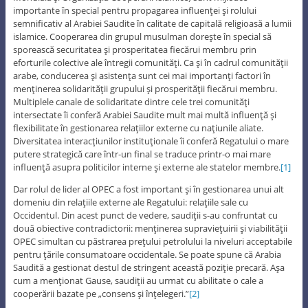
importante în special pentru propagarea influenţei şi rolului
semnificativ al Arabiei Saudite în calitate de capitală religioasă a lumii
islamice. Cooperarea din grupul musulman doreşte în special să
sporească securitatea şi prosperitatea fiecărui membru prin
eforturile colective ale întregii comunităţi. Ca şi în cadrul comunităţii
arabe, conducerea şi asistenţa sunt cei mai importanţi factori în
menţinerea solidarităţii grupului şi prosperităţii fiecărui membru.
Multiplele canale de solidaritate dintre cele trei comunităţi
intersectate îi conferă Arabiei Saudite mult mai multă influenţă şi
flexibilitate în gestionarea relaţiilor externe cu naţiunile aliate.
Diversitatea interacţiunilor instituţionale îi conferă Regatului o mare
putere strategică care într-un final se traduce printr-o mai mare
influenţă asupra politicilor interne şi externe ale statelor membre.
[1]
Dar rolul de lider al OPEC a fost important şi în gestionarea unui alt
domeniu din relaţiile externe ale Regatului: relaţiile sale cu
Occidentul. Din acest punct de vedere, saudiţii s-au confruntat cu
două obiective contradictorii: menţinerea supravieţuirii şi viabilităţii
OPEC simultan cu păstrarea preţului petrolului la niveluri acceptabile
pentru ţările consumatoare occidentale. Se poate spune că Arabia
Saudită a gestionat destul de stringent această poziţie precară. Aşa
cum a menţionat Gause, saudiţii au urmat cu abilitate o cale a
cooperării bazate pe „consens şi înţelegeri.”
[2]