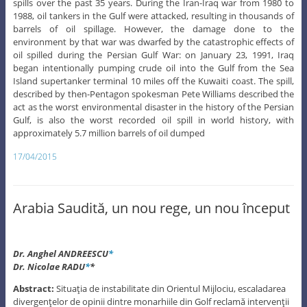
spills over the past 35 years. During the Iran-Iraq war from 1980 to
1988, oil tankers in the Gulf were attacked, resulting in thousands of
barrels of oil spillage. However, the damage done to the
environment by that war was dwarfed by the catastrophic effects of
oil spilled during the Persian Gulf War: on January 23, 1991, Iraq
began intentionally pumping crude oil into the Gulf from the Sea
Island supertanker terminal 10 miles off the Kuwaiti coast. The spill,
described by then-Pentagon spokesman Pete Williams described the
act as the worst environmental disaster in the history of the Persian
Gulf, is also the worst recorded oil spill in world history, with
approximately 5.7 million barrels of oil dumped
17/04/2015
Arabia Saudită, un nou rege, un nou început
Dr. Anghel ANDREESCU
*
Dr. Nicolae RADU
*
*
Abstract:
Situaţia de instabilitate din Orientul Mijlociu, escaladarea
divergenţelor de opinii dintre monarhiile din Golf reclamă intervenţii