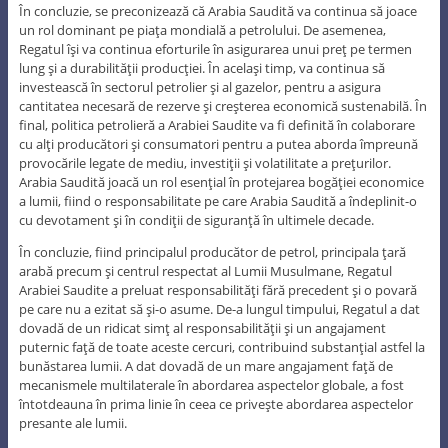
În concluzie, se preconizează că Arabia Saudită va continua să joace
un rol dominant pe piaţa mondială a petrolului. De asemenea,
Regatul îşi va continua eforturile în asigurarea unui preţ pe termen
lung şi a durabilităţii producţiei. În acelaşi timp, va continua să
investească în sectorul petrolier şi al gazelor, pentru a asigura
cantitatea necesară de rezerve şi creşterea economică sustenabilă. În
final, politica petrolieră a Arabiei Saudite va fi definită în colaborare
cu alţi producători şi consumatori pentru a putea aborda împreună
provocările legate de mediu, investiţii şi volatilitate a preţurilor.
Arabia Saudită joacă un rol esenţial în protejarea bogăţiei economice
a lumii, fiind o responsabilitate pe care Arabia Saudită a îndeplinit-o
cu devotament şi în condiţii de siguranţă în ultimele decade.
În concluzie, fiind principalul producător de petrol, principala ţară
arabă precum şi centrul respectat al Lumii Musulmane, Regatul
Arabiei Saudite a preluat responsabilităţi fără precedent şi o povară
pe care nu a ezitat să şi-o asume. De-a lungul timpului, Regatul a dat
dovadă de un ridicat simţ al responsabilităţii şi un angajament
puternic faţă de toate aceste cercuri, contribuind substanţial astfel la
bunăstarea lumii. A dat dovadă de un mare angajament faţă de
mecanismele multilaterale în abordarea aspectelor globale, a fost
întotdeauna în prima linie în ceea ce priveşte abordarea aspectelor
presante ale lumii.