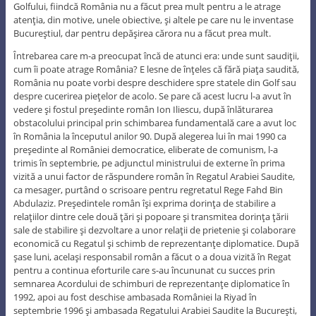
Golfului, fiindcă România nu a făcut prea mult pentru a le atrage
atenţia, din motive, unele obiective, şi altele pe care nu le inventase
Bucureştiul, dar pentru depăşirea cărora nu a făcut prea mult.
Întrebarea care m-a preocupat încă de atunci era: unde sunt saudiţii,
cum îi poate atrage România? E lesne de înţeles că fără piaţa saudită,
România nu poate vorbi despre deschidere spre statele din Golf sau
despre cucerirea pieţelor de acolo. Se pare că acest lucru l-a avut în
vedere şi fostul preşedinte român Ion Iliescu, după înlăturarea
obstacolului principal prin schimbarea fundamentală care a avut loc
în România la începutul anilor 90. După alegerea lui în mai 1990 ca
preşedinte al României democratice, eliberate de comunism, l-a
trimis în septembrie, pe adjunctul ministrului de externe în prima
vizită a unui factor de răspundere român în Regatul Arabiei Saudite,
ca mesager, purtând o scrisoare pentru regretatul Rege Fahd Bin
Abdulaziz. Preşedintele român îşi exprima dorinţa de stabilire a
relaţiilor dintre cele două ţări şi popoare şi transmitea dorinţa ţării
sale de stabilire şi dezvoltare a unor relaţii de prietenie şi colaborare
economică cu Regatul şi schimb de reprezentanţe diplomatice. După
şase luni, acelaşi responsabil român a făcut o a doua vizită în Regat
pentru a continua eforturile care s-au încununat cu succes prin
semnarea Acordului de schimburi de reprezentanţe diplomatice în
1992, apoi au fost deschise ambasada României la Riyad în
septembrie 1996 şi ambasada Regatului Arabiei Saudite la Bucureşti,