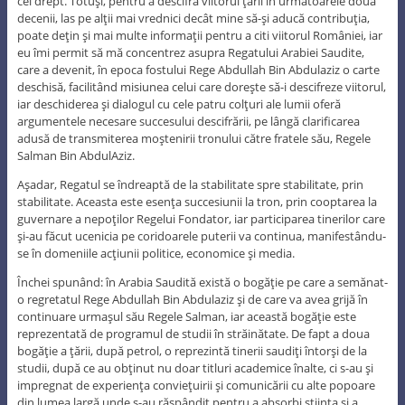
cel drept. Totuşi, pentru a descifra viitorul ţării în următoarele două
decenii, las pe alţii mai vrednici decât mine să-şi aducă contribuţia,
poate deţin şi mai multe informaţii pentru a citi viitorul României, iar
eu îmi permit să mă concentrez asupra Regatului Arabiei Saudite,
care a devenit, în epoca fostului Rege Abdullah Bin Abdulaziz o carte
deschisă, facilitând misiunea celui care doreşte să-i descifreze viitorul,
iar deschiderea şi dialogul cu cele patru colţuri ale lumii oferă
argumentele necesare succesului descifrării, pe lângă clarificarea
adusă de transmiterea moştenirii tronului către fratele său, Regele
Salman Bin AbdulAziz.
Aşadar, Regatul se îndreaptă de la stabilitate spre stabilitate, prin
stabilitate. Aceasta este esenţa succesiunii la tron, prin cooptarea la
guvernare a nepoţilor Regelui Fondator, iar participarea tinerilor care
şi-au făcut ucenicia pe coridoarele puterii va continua, manifestându-
se în domeniile acţiunii politice, economice şi media.
Închei spunând: în Arabia Saudită există o bogăţie pe care a semănat-
o regretatul Rege Abdullah Bin Abdulaziz şi de care va avea grijă în
continuare urmaşul său Regele Salman, iar această bogăţie este
reprezentată de programul de studii în străinătate. De fapt a doua
bogăţie a ţării, după petrol, o reprezintă tinerii saudiţi întorşi de la
studii, după ce au obţinut nu doar titluri academice înalte, ci s-au şi
impregnat de experienţa convieţuirii şi comunicării cu alte popoare
din lumea largă unde s-au răspândit pentru a absorbi ştiinţa şi a