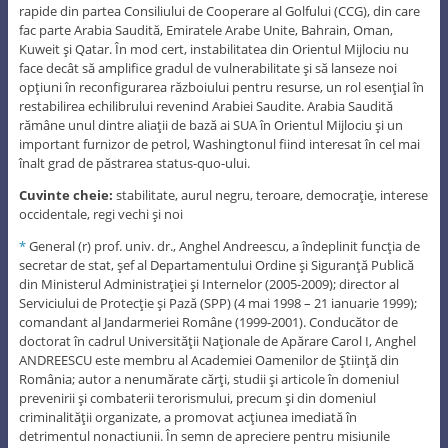
rapide din partea Consiliului de Cooperare al Golfului (CCG), din care
fac parte Arabia Saudită, Emiratele Arabe Unite, Bahrain, Oman,
Kuweit şi Qatar. În mod cert, instabilitatea din Orientul Mijlociu nu
face decât să amplifice gradul de vulnerabilitate şi să lanseze noi
opţiuni în reconfigurarea războiului pentru resurse, un rol esenţial în
restabilirea echilibrului revenind Arabiei Saudite. Arabia Saudită
rămâne unul dintre aliaţii de bază ai SUA în Orientul Mijlociu şi un
important furnizor de petrol, Washingtonul fiind interesat în cel mai
înalt grad de păstrarea status-quo-ului.
Cuvinte cheie:
stabilitate, aurul negru, teroare, democraţie, interese
occidentale, regi vechi şi noi
*
General (r) prof. univ. dr., Anghel Andreescu, a îndeplinit funcţia de
secretar de stat, şef al Departamentului Ordine şi Siguranţă Publică
din Ministerul Administraţiei şi Internelor (2005-2009); director al
Serviciului de Protecţie şi Pază (SPP) (4 mai 1998 – 21 ianuarie 1999);
comandant al Jandarmeriei Române (1999-2001). Conducător de
doctorat în cadrul Universităţii Naţionale de Apărare Carol I, Anghel
ANDREESCU este membru al Academiei Oamenilor de Ştiinţă din
România; autor a nenumărate cărţi, studii şi articole în domeniul
prevenirii şi combaterii terorismului, precum şi din domeniul
criminalităţii organizate, a promovat acţiunea imediată în
detrimentul nonactiunii. În semn de apreciere pentru misiunile