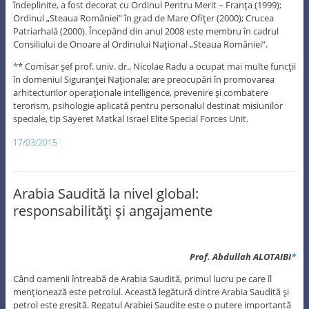
îndeplinite, a fost decorat cu Ordinul Pentru Merit – Franţa (1999);
Ordinul „Steaua României” în grad de Mare Ofiţer (2000); Crucea
Patriarhală (2000). Începând din anul 2008 este membru în cadrul
Consiliului de Onoare al Ordinului Naţional „Steaua României”.
*
* Comisar şef prof. univ. dr., Nicolae Radu a ocupat mai multe funcţii
în domeniul Siguranţei Naţionale; are preocupări în promovarea
arhitecturilor operaţionale intelligence, prevenire şi combatere
terorism, psihologie aplicată pentru personalul destinat misiunilor
speciale, tip Sayeret Matkal Israel Elite Special Forces Unit.
17/03/2015
Arabia Saudită la nivel global:
responsabilităţi şi angajamente
Prof. Abdullah ALOTAIBI
*
Când oamenii întreabă de Arabia Saudită, primul lucru pe care îl
menţionează este petrolul. Această legătură dintre Arabia Saudită şi
petrol este greşită. Regatul Arabiei Saudite este o putere importantă