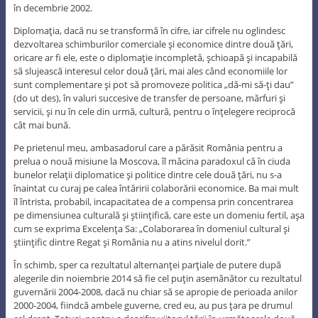
în decembrie 2002.
Diplomaţia, dacă nu se transformă în cifre, iar cifrele nu oglindesc
dezvoltarea schimburilor comerciale şi economice dintre două ţări,
oricare ar fi ele, este o diplomaţie incompletă, şchioapă şi incapabilă
să slujească interesul celor două ţări, mai ales când economiile lor
sunt complementare şi pot să promoveze politica „dă-mi să-ţi dau”
(do ut des), în valuri succesive de transfer de persoane, mărfuri şi
servicii, şi nu în cele din urmă, cultură, pentru o înţelegere reciprocă
cât mai bună.
Pe prietenul meu, ambasadorul care a părăsit România pentru a
prelua o nouă misiune la Moscova, îl măcina paradoxul că în ciuda
bunelor relaţii diplomatice şi politice dintre cele două ţări, nu s-a
înaintat cu curaj pe calea întăririi colaborării economice. Ba mai mult
îl întrista, probabil, incapacitatea de a compensa prin concentrarea
pe dimensiunea culturală şi ştiinţifică, care este un domeniu fertil, aşa
cum se exprima Excelenţa Sa: „Colaborarea în domeniul cultural şi
ştiinţific dintre Regat şi România nu a atins nivelul dorit.”
În schimb, sper ca rezultatul alternanţei parţiale de putere după
alegerile din noiembrie 2014 să fie cel puţin asemănător cu rezultatul
guvernării 2004-2008, dacă nu chiar să se apropie de perioada anilor
2000-2004, fiindcă ambele guverne, cred eu, au pus ţara pe drumul