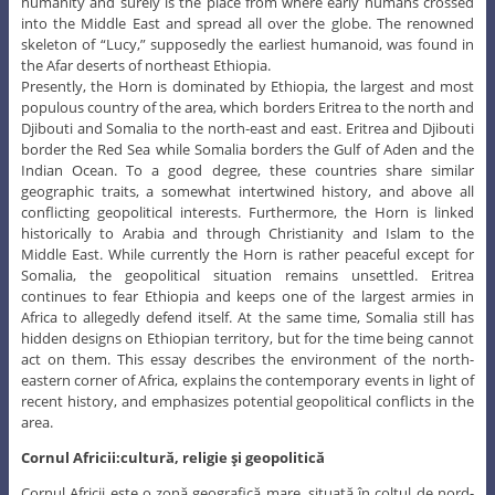
humanity and surely is the place from where early humans crossed
into the Middle East and spread all over the globe. The renowned
skeleton of “Lucy,” supposedly the earliest humanoid, was found in
the Afar deserts of northeast Ethiopia.
Presently, the Horn is dominated by Ethiopia, the largest and most
populous country of the area, which borders Eritrea to the north and
Djibouti and Somalia to the north-east and east. Eritrea and Djibouti
border the Red Sea while Somalia borders the Gulf of Aden and the
Indian Ocean. To a good degree, these countries share similar
geographic traits, a somewhat intertwined history, and above all
conflicting geopolitical interests. Furthermore, the Horn is linked
historically to Arabia and through Christianity and Islam to the
Middle East. While currently the Horn is rather peaceful except for
Somalia, the geopolitical situation remains unsettled. Eritrea
continues to fear Ethiopia and keeps one of the largest armies in
Africa to allegedly defend itself. At the same time, Somalia still has
hidden designs on Ethiopian territory, but for the time being cannot
act on them. This essay describes the environment of the north-
eastern corner of Africa, explains the contemporary events in light of
recent history, and emphasizes potential geopolitical conflicts in the
area.
Cornul Africii:cultură, religie şi geopolitică
Cornul Africii este o zonă geografică mare, situată în colțul de nord-