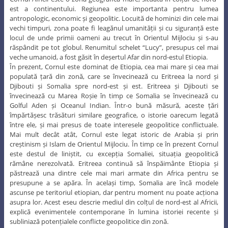
est a continentului. Regiunea este importanta pentru lumea
antropologic, economic și geopolitic. Locuită de hominizi din cele mai
vechi timpuri, zona poate fi leagănul umanității și cu siguranță este
locul de unde primii oameni au trecut în Orientul Mijlociu și s-au
răspândit pe tot globul. Renumitul schelet “Lucy”, presupus cel mai
veche umanoid, a fost găsit în deșertul Afar din nord-estul Etiopia.
În prezent, Cornul este dominat de Etiopia, cea mai mare și cea mai
populată țară din zonă, care se învecinează cu Eritreea la nord și
Djibouti și Somalia spre nord-est și est. Eritreea și Djibouti se
învecinează cu Marea Roșie în timp ce Somalia se învecinează cu
Golful Aden și Oceanul Indian. Într-o bună măsură, aceste țări
împărtășesc trăsături similare geografice, o istorie oarecum legată
între ele, și mai presus de toate interesele geopolitice conflictuale.
Mai mult decât atât, Cornul este legat istoric de Arabia și prin
creștinism și Islam de Orientul Mijlociu. În timp ce în prezent Cornul
este destul de liniștit, cu excepția Somaliei, situația geopolitică
rămâne nerezolvată. Eritreea continuă să înspăimânte Etiopia și
păstrează una dintre cele mai mari armate din Africa pentru se
presupune a se apăra. În același timp, Somalia are încă modele
ascunse pe teritoriul etiopian, dar pentru moment nu poate acționa
asupra lor. Acest eseu descrie mediul din colțul de nord-est al Africii,
explică evenimentele contemporane în lumina istoriei recente și
subliniază potențialele conflicte geopolitice din zonă.