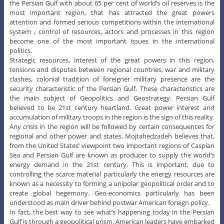
the Persian Gulf with about 65 per cent of world’s oil reserves is the
most important region, that has attracted the great powers
attention and formed serious competitions within the international
system , control of resources, actors and processes in this region
become one of the most important issues in the international
politics.
Strategic resources, interest of the great powers in this region,
tensions and disputes between regional countries, war and military
clashes, colonial tradition of foreigner military presence are the
security characteristic of the Persian Gulf. These characteristics are
the main subject of Geopolitics and Geostrategy. Persian Gulf
believed to be 21st century heartland. Great power interest and
accumulation of military troops in the region is the sign of this reality.
Any crisis in the region will be followed by certain consequences for
regional and other power and states. Mojtahedzadeh believes that,
from the United States’ viewpoint two important regions of Caspian
Sea and Persian Gulf are known as producer to supply the world’s
energy demand in the 21st century. This is important, due to
controlling the scarce material particularly the energy resources are
known as a necessity to forming a unipolar geopolitical order and to
create global hegemony. Geo-economics particularly has been
understood as main driver behind postwar American foreign policy.
In fact, the best way to see what’s happening today in the Persian
Gulf is through a geopolitical prism. American leaders have embarked