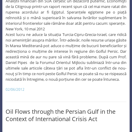
Analiștii financiari din SUA cerșesc un dezacord puternic. Economişti
de la Citigroup printr-un raport recent spun că cel mai mare ratat din
ruperea acordului ar fi Egiptul. Speranțele egiptene pe o piață
reînnoită și o mână superioară în salvarea livrărilor suplimentare în
interiorul frontierelor sale rămâne doar atât pentru cacum: speranțe.
New York, 10 mai 2012
Acest lucru ne aduce la situația Turcia-Cipru-Grecia-Israel, care ridică
noi amenințări asupra mărilor. Într-adevăr, noile resurse uriașe găsite
în Marea Mediterană pot aduce o mulțime de bucurii beneficiarilor și
redirecționa o mulțime de interese în regiune din Golful Persic. Dar
această mină de aur nu pare să vină fără probleme. După cum Prof.
Daniel Pipes de la Forumul Orientul Mijlociu subliniază într-una din
ultimele sale articole câteva țări se pot afla într-un conflict de nou-
nouţ și în timp ce norii peste Golful Persic se poate să nu se risipească
niciodată în întregime, o nouă porțiune din cer se poate întuneca.
02/06/2012
Oil Flows through the Persian Gulf in the
Context of International Crisis Act