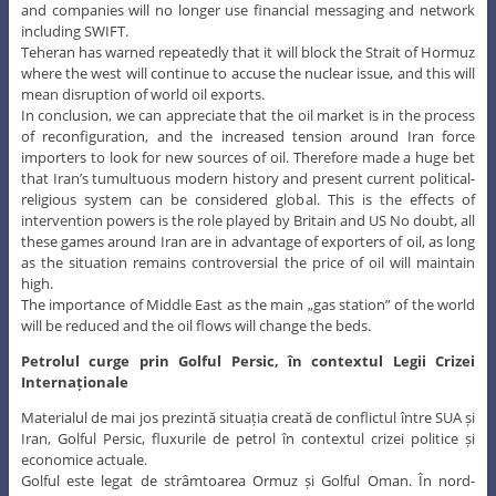
The importance of Middle East as the main „gas station” of the world
will be reduced and the oil flows will change the beds.
Petrolul curge prin Golful Persic, în contextul Legii Crizei
Internaționale
Materialul de mai jos prezintă situația creată de conflictul între SUA și
Iran, Golful Persic, fluxurile de petrol în contextul crizei politice și
economice actuale.
Golful este legat de strâmtoarea Ormuz și Golful Oman. În nord-
vestul Golfului curge râul Shatt al-Arab care formează râurile de
joncțiune Eufrat și Tigru. Țările mărginite de Golful Persic sunt: EAU,
Arabia Saudită, Qatar, Bahrain, Iran, Irak și Kuweit.
Golful şi zonele de coastă din apropiere formând o zonă bogată în
zăcăminte de petrol, şi industria petrolieră domină economia
regiunii. Petrolul este unul dintre cel mai important rol atât în arena
politică, și pentru economic și social. În geopolitică, petrolul rămâne
una dintre principalele dispute la nivel mondial din cauza interesului
economic foarte mare al actorilor implicați în acest joc.
Tensiunile dintre cele două țări s-au dezvoltat după ce Iranul a
început o serie de exerciții militare în Golful Persic, chiar şi un test al
rachetelor de gamă medie. Ca răspuns la acțiunea iraniană, SUA a
trimis mai multe nave militare în zonă. Iranul pregătește o lege
împotriva acestor nave de război străine în Golful Persic, în cazul în