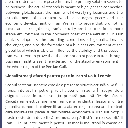
area. In order to ensure peace in Iran, the primary solution seems to
be business. The actual research is meant to highlight the connection
between globalisation, the manner of diversifying business and the
establishment of a context which encourages peace and the
economic development of Iran. We aim to prove that promoting
peace and strenghtening Iran’s security are the tools for a more
stable environment in the northeast coast of the Persian Gulf. Our
analysis pinpoints the founding conditions of globalisation, its
challenges, and also the formation of a business environment at the
global level which is able to influence the stability and the peace in
Iran. We intend to prove that the promotion of peace in Iran through
business might trigger the extension of the stability environment in
the whole region of the Persian Gulf.
Globalizarea și afaceri pentru pace în Iran și Golful Persic
Scopul cercetarii noastre este de a prezenta situația actuală a Golfului
Persic, interesul în petrol și rolul afacerilor în zonă. În scopul de a
asigura pacea în Iran, soluția primară pare să fie de afaceri.
Cercetarea efectivă are menirea de a evidenția legătura dintre
globalizare, modul de diversificare a afacerilor și crearea unui context
care încurajează pacea și dezvoltarea economică a Iranului. Scopul
nostru este de a dovedi că promovarea păcii și întarirea securității
Iranului sunt instrumentele pentru un mediu mai stabil în coasta de