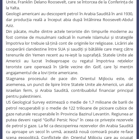
Unite, Franklin Delano Roosevelt, care se întorcea de la Conferința de
la Yalta.
Geologii americani au descoperit petrol în Arabia Saudită în anii 1930,
dar producția reală a început abia după întâlnirea Roosevelt-Abdul
Aziz.
Din păcate, multe dintre actele teroriste din timpurile moderne au
fost comise de musulmani radicali în numele Islamului și strategiile
împotriva lor trebuie să țină cont de originile lor religioase. Licăriri ale
cooperării clandestine între SUA și saudiți și bătăliile care merg către
terenurile din Yemen recent au re-ieșit la suprafață. Statele Unite ale
Americii au lucrat îndeaproape cu regatul împotriva rețelelor
teroriste care operează în țările vecine din Golf, care își mențin
angajamentul de a lovi ținte americane.
Stagnarea procesului de pace din Orientul Mijlociu este, de
asemenea, un punct de lipire între Statele Unite ale Americii, un aliat
israelian ferm, și Arabia Saudită, contribuabilul financiar principal
pentru palestinieni.
US Geological Survey estimează o medie de 1,7 milioane de barili de
petrol recuperabili și o medie de 122 trilioane de picioare cubice de
gaze naturale recuperabile în Provincia Bazinul Levantin. Regiunea ar
putea deveni rapid “Golful Persic Nou” în ceea ce privește rezervele
de petrol și gaze. La fel ca descoperirea rezervelor din Arabia Saudită
cu aproape un secol în urmă, această nouă comoară poate re-face
scena geopolitică. Conflictele din Orientul Mijlociu care au ocupat