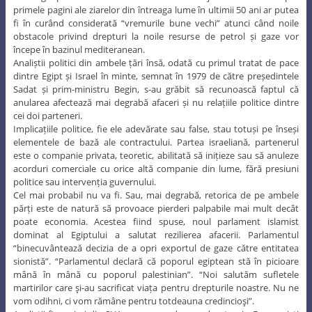
primele pagini ale ziarelor din întreaga lume în ultimii 50 ani ar putea
fi în curând considerată “vremurile bune vechi” atunci când noile
obstacole privind drepturi la noile resurse de petrol și gaze vor
începe în bazinul mediteranean.
Analiștii politici din ambele țări însă, odată cu primul tratat de pace
dintre Egipt și Israel în minte, semnat în 1979 de către președintele
Sadat și prim-ministru Begin, s-au grăbit să recunoască faptul că
anularea afectează mai degrabă afaceri și nu relațiile politice dintre
cei doi parteneri.
Implicațiile politice, fie ele adevărate sau false, stau totuși pe înseși
elementele de bază ale contractului. Partea israeliană, partenerul
este o companie privata, teoretic, abilitată să inițieze sau să anuleze
acorduri comerciale cu orice altă companie din lume, fără presiuni
politice sau intervenția guvernului.
Cel mai probabil nu va fi. Sau, mai degrabă, retorica de pe ambele
părți este de natură să provoace pierderi palpabile mai mult decât
poate economia. Acestea fiind spuse, noul parlament islamist
dominat al Egiptului a salutat rezilierea afacerii. Parlamentul
“binecuvântează decizia de a opri exportul de gaze către entitatea
sionistă”. “Parlamentul declară că poporul egiptean stă în picioare
mână în mână cu poporul palestinian”. “Noi salutăm sufletele
martirilor care şi-au sacrificat viața pentru drepturile noastre. Nu ne
vom odihni, ci vom rămâne pentru totdeauna credincioşi”.