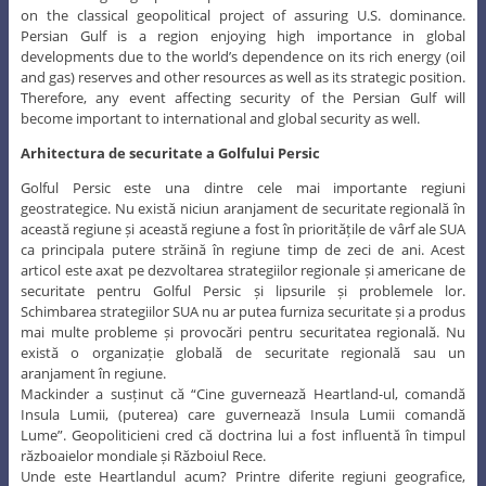
on the classical geopolitical project of assuring U.S. dominance.
Persian Gulf is a region enjoying high importance in global
developments due to the world’s dependence on its rich energy (oil
and gas) reserves and other resources as well as its strategic position.
Therefore, any event affecting security of the Persian Gulf will
become important to international and global security as well.
Arhitectura de securitate a Golfului Persic
Golful Persic este una dintre cele mai importante regiuni
geostrategice. Nu există niciun aranjament de securitate regională în
această regiune și această regiune a fost în prioritățile de vârf ale SUA
ca principala putere străină în regiune timp de zeci de ani. Acest
articol este axat pe dezvoltarea strategiilor regionale și americane de
securitate pentru Golful Persic și lipsurile și problemele lor.
Schimbarea strategiilor SUA nu ar putea furniza securitate și a produs
mai multe probleme și provocări pentru securitatea regională. Nu
există o organizație globală de securitate regională sau un
aranjament în regiune.
Mackinder a susținut că “Cine guvernează Heartland-ul, comandă
Insula Lumii, (puterea) care guvernează Insula Lumii comandă
Lume”. Geopoliticieni cred că doctrina lui a fost influentă în timpul
războaielor mondiale și Războiul Rece.
Unde este Heartlandul acum? Printre diferite regiuni geografice,