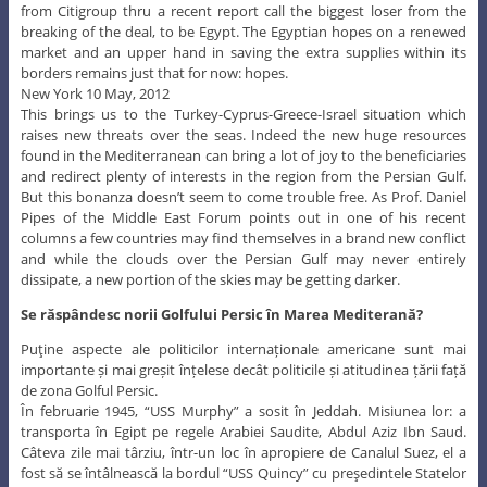
from Citigroup thru a recent report call the biggest loser from the
breaking of the deal, to be Egypt. The Egyptian hopes on a renewed
market and an upper hand in saving the extra supplies within its
borders remains just that for now: hopes.
New York 10 May, 2012
This brings us to the Turkey-Cyprus-Greece-Israel situation which
raises new threats over the seas. Indeed the new huge resources
found in the Mediterranean can bring a lot of joy to the beneficiaries
and redirect plenty of interests in the region from the Persian Gulf.
But this bonanza doesn’t seem to come trouble free. As Prof. Daniel
Pipes of the Middle East Forum points out in one of his recent
columns a few countries may find themselves in a brand new conflict
and while the clouds over the Persian Gulf may never entirely
dissipate, a new portion of the skies may be getting darker.
Se răspândesc norii Golfului Persic în Marea Mediterană?
Puţine aspecte ale politicilor internaționale americane sunt mai
importante și mai greșit înțelese decât politicile și atitudinea țării față
de zona Golful Persic.
În februarie 1945, “USS Murphy” a sosit în Jeddah. Misiunea lor: a
transporta în Egipt pe regele Arabiei Saudite, Abdul Aziz Ibn Saud.
Câteva zile mai târziu, într-un loc în apropiere de Canalul Suez, el a
fost să se întâlnească la bordul “USS Quincy” cu preşedintele Statelor