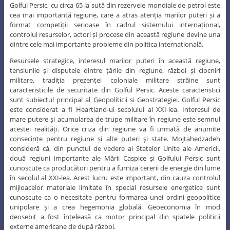
Golful Persic, cu circa 65 la sută din rezervele mondiale de petrol este
cea mai importantă regiune, care a atras atenția marilor puteri și a
format competiții serioase în cadrul sistemului internațional,
controlul resurselor, actori și procese din această regiune devine una
dintre cele mai importante probleme din politica internațională.
Resursele strategice, interesul marilor puteri în această regiune,
tensiunile și disputele dintre țările din regiune, război și ciocniri
militare, tradiția prezenței coloniale militare străine sunt
caracteristicile de securitate din Golful Persic. Aceste caracteristici
sunt subiectul principal al Geopoliticii și Geostrategiei. Golful Persic
este considerat a fi Heartland-ul secolului al XXI-lea. Interesul de
mare putere și acumularea de trupe militare în regiune este semnul
acestei realități. Orice criza din regiune va fi urmată de anumite
consecințe pentru regiune și alte puteri şi state. Mojtahedzadeh
consideră că, din punctul de vedere al Statelor Unite ale Americii,
două regiuni importante ale Mării Caspice și Golfului Persic sunt
cunoscute ca producători pentru a furniza cererii de energie din lume
în secolul al XXI-lea. Acest lucru este important, din cauza controlul
mijloacelor materiale limitate în special resursele energetice sunt
cunoscute ca o necesitate pentru formarea unei ordini geopolitice
unipolare și a crea hegemonia globală. Geoeconomia în mod
deosebit a fost înțeleasă ca motor principal din spatele politicii
externe americane de după război.