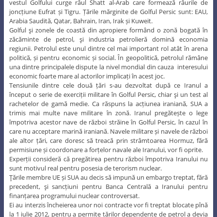
care nu acceptare marină iraniană. Navele militare și navele de război
ale altor țări, care doresc să treacă prin strâmtoarea Hormuz, fără
permisiune și coordonare a forțelor navale ale Iranului, vor fi oprite.
Experții consideră că pregătirea pentru război împotriva Iranului nu
sunt motivul real pentru posesia de terorism nuclear.
Ţările membre UE și SUA au decis să impună un embargo treptat, fără
precedent, şi sancțiuni pentru Banca Centrală a Iranului pentru
finanțarea programului nuclear controversat.
Ei au interzis încheierea unor noi contracte vor fi treptat blocate pînă
la 1 iulie 2012, pentru a permite țărilor dependente de petrol a devia
petrolul iranian. UE taie accesul la serviciile financiare, astfel încât
băncile iraniene și companiile nu vor mai utiliza mesagerie financiară
și rețea, inclusiv SWIFT.
Teheranul a avertizat în mod repetat că va bloca strâmtoarea Ormuz
în cazul în care Occidentul va continua să acuze problema nucleară,
iar acest lucru va însemna întreruperea exporturilor mondiale de
petrol.
În concluzie, putem aprecia că piața petrolului este în proces de
reconfigurare, iar tensiunea crescândă în jurul Iranului a forţat
importatorii să caute noi surse de petrol. Prin urmare, a făcut un
pariu imens că istoria modernă tumultoasă a Iranului și actualul
sistem politic-religios pot fi considerate mondiale. Aceasta este
efectele puterilor de intervenție este rolul jucat de Marea Britanie și
SUA. Fără îndoială, toate aceste jocuri în jurul Iranului sunt în