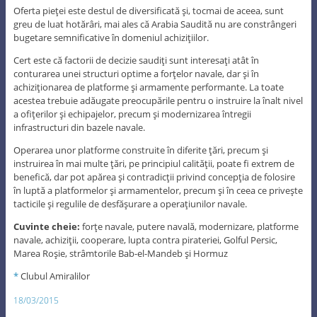
Oferta pieţei este destul de diversificată şi, tocmai de aceea, sunt
greu de luat hotărâri, mai ales că Arabia Saudită nu are constrângeri
bugetare semnificative în domeniul achiziţiilor.
Cert este că factorii de decizie saudiţi sunt interesaţi atât în
conturarea unei structuri optime a forţelor navale, dar şi în
achiziţionarea de platforme şi armamente performante. La toate
acestea trebuie adăugate preocupările pentru o instruire la înalt nivel
a ofiţerilor şi echipajelor, precum şi modernizarea întregii
infrastructuri din bazele navale.
Operarea unor platforme construite în diferite ţări, precum şi
instruirea în mai multe ţări, pe principiul calităţii, poate fi extrem de
benefică, dar pot apărea şi contradicţii privind concepţia de folosire
în luptă a platformelor şi armamentelor, precum şi în ceea ce priveşte
tacticile şi regulile de desfăşurare a operaţiunilor navale.
Cuvinte cheie:
forţe navale, putere navală, modernizare, platforme
navale, achiziţii, cooperare, lupta contra pirateriei, Golful Persic,
Marea Roşie, strâmtorile Bab-el-Mandeb şi Hormuz
*
Clubul Amiralilor
18/03/2015