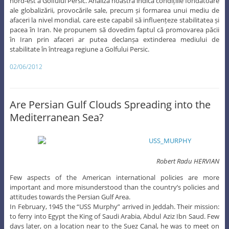
nord-est a Golfului Persic. Analiza noastră indică condițiile fondatoare
ale globalizării, provocările sale, precum și formarea unui mediu de
afaceri la nivel mondial, care este capabil să influențeze stabilitatea și
pacea în Iran. Ne propunem să dovedim faptul că promovarea păcii
în Iran prin afaceri ar putea declanșa extinderea mediului de
stabilitate în întreaga regiune a Golfului Persic.
02/06/2012
Are Persian Gulf Clouds Spreading into the
Mediterranean Sea?
Robert Radu HERVIAN
Few aspects of the American international policies are more
important and more misunderstood than the country’s policies and
attitudes towards the Persian Gulf Area.
In February, 1945 the “USS Murphy” arrived in Jeddah. Their mission:
to ferry into Egypt the King of Saudi Arabia, Abdul Aziz Ibn Saud. Few
days later, on a location near to the Suez Canal, he was to meet on