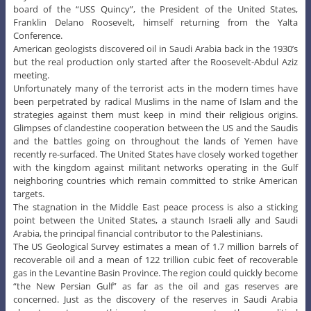
board of the “USS Quincy”, the President of the United States,
Franklin Delano Roosevelt, himself returning from the Yalta
Conference.
American geologists discovered oil in Saudi Arabia back in the 1930’s
but the real production only started after the Roosevelt-Abdul Aziz
meeting.
Unfortunately many of the terrorist acts in the modern times have
been perpetrated by radical Muslims in the name of Islam and the
strategies against them must keep in mind their religious origins.
Glimpses of clandestine cooperation between the US and the Saudis
and the battles going on throughout the lands of Yemen have
recently re-surfaced. The United States have closely worked together
with the kingdom against militant networks operating in the Gulf
neighboring countries which remain committed to strike American
targets.
The stagnation in the Middle East peace process is also a sticking
point between the United States, a staunch Israeli ally and Saudi
Arabia, the principal financial contributor to the Palestinians.
The US Geological Survey estimates a mean of 1.7 million barrels of
recoverable oil and a mean of 122 trillion cubic feet of recoverable
gas in the Levantine Basin Province. The region could quickly become
“the New Persian Gulf” as far as the oil and gas reserves are
concerned. Just as the discovery of the reserves in Saudi Arabia