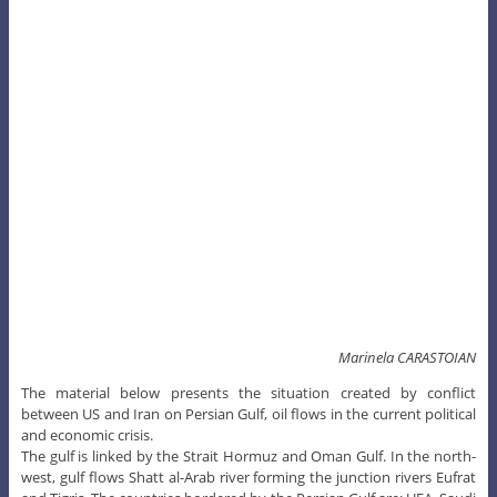
Marinela CARASTOIAN
The material below presents the situation created by conflict
between US and Iran on Persian Gulf, oil flows in the current political
and economic crisis.
The gulf is linked by the Strait Hormuz and Oman Gulf. In the north-
west, gulf flows Shatt al-Arab river forming the junction rivers Eufrat
and Tigris. The countries bordered by the Persian Gulf are: UEA, Saudi
Arabia, Qatar, Bahrain, Iran, Irak and Kuwait.
The Gulf and nearby coastal areas forming an area rich in oil deposits,
and oil industry dominates the economy around region. Petroleum
is one of the most important role both in the political arena and for
the economical and social. In the geopolitical, oil remains one of the
main disputes worldwide as actors involved in this game very large
economic interest.
Tensions between the two countries have developed after Iran
began a series of military exercises in the Persian Gulf even a medium
range rocket test. In reply to Iranian action, the US sent more military
vessels in the area . Iran is preparing a law against these foreign
warships in the Persian Gulf, if not acceptance Iranian marine.
Military vessels and naval warships of other countries, who want to