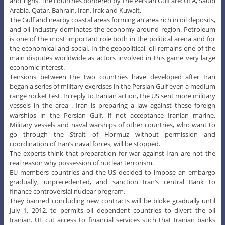
go through the Strait of Hormuz without permission and
coordination of Iran’s naval forces, will be stopped.
The experts think that preparation for war against Iran are not the
real reason why possession of nuclear terrorism.
EU members countries and the US decided to impose an embargo
gradually, unprecedented, and sanction Iran’s central Bank to
finance controversial nuclear program.
They banned concluding new contracts will be bloke gradually until
July 1, 2012, to permits oil dependent countries to divert the oil
Iranian. UE cut access to financial services such that Iranian banks
and companies will no longer use financial messaging and network
including SWIFT.
Teheran has warned repeatedly that it will block the Strait of Hormuz
where the west will continue to accuse the nuclear issue, and this will
mean disruption of world oil exports.
In conclusion, we can appreciate that the oil market is in the process
of reconfiguration, and the increased tension around Iran force
importers to look for new sources of oil. Therefore made a huge bet
that Iran’s tumultuous modern history and present current political-
religious system can be considered global. This is the effects of
intervention powers is the role played by Britain and US No doubt, all
these games around Iran are in advantage of exporters of oil, as long
as the situation remains controversial the price of oil will maintain
high.