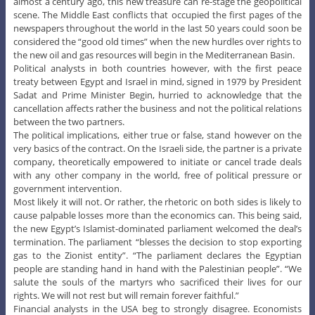
almost a century ago, this new treasure can re-stage the geopolitical
scene. The Middle East conflicts that occupied the first pages of the
newspapers throughout the world in the last 50 years could soon be
considered the “good old times” when the new hurdles over rights to
the new oil and gas resources will begin in the Mediterranean Basin.
Political analysts in both countries however, with the first peace
treaty between Egypt and Israel in mind, signed in 1979 by President
Sadat and Prime Minister Begin, hurried to acknowledge that the
cancellation affects rather the business and not the political relations
between the two partners.
The political implications, either true or false, stand however on the
very basics of the contract. On the Israeli side, the partner is a private
company, theoretically empowered to initiate or cancel trade deals
with any other company in the world, free of political pressure or
government intervention.
Most likely it will not. Or rather, the rhetoric on both sides is likely to
cause palpable losses more than the economics can. This being said,
the new Egypt’s Islamist-dominated parliament welcomed the deal’s
termination. The parliament “blesses the decision to stop exporting
gas to the Zionist entity”. “The parliament declares the Egyptian
people are standing hand in hand with the Palestinian people”. “We
salute the souls of the martyrs who sacrificed their lives for our
rights. We will not rest but will remain forever faithful.”
Financial analysts in the USA beg to strongly disagree. Economists