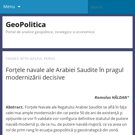
Menu
GeoPolitica
Portal de analize geopolitice, strategice si economice
TAGGED WITH
GOLFUL PERSIC
Forţele navale ale Arabiei Saudite în pragul
modernizării decisive
Romulus HÂLDAN
*
Abstract.
Forţele Navale ale Regatului Arabiei Saudite se află în faţa
celei mai ample modernizări din cei peste 50 de ani de existenţă şi
opţiunile ce vor fi validate vor configura definitive statutul de putere
navală modernă şi, de ce nu, de putere navală majoră, ce va avea un
rol de prim rang în ecuaţia geopolitică şi geostrategică din zonă.