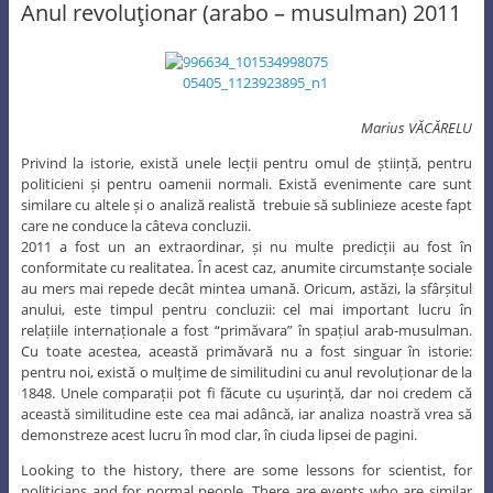
Anul revoluţionar (arabo – musulman) 2011
Marius VĂCĂRELU
Privind la istorie, există unele lecții pentru omul de știință, pentru
politicieni și pentru oamenii normali. Există evenimente care sunt
similare cu altele și o analiză realistă trebuie să sublinieze aceste fapt
care ne conduce la câteva concluzii.
2011 a fost un an extraordinar, și nu multe predicții au fost în
conformitate cu realitatea. În acest caz, anumite circumstanțe sociale
au mers mai repede decât mintea umană. Oricum, astăzi, la sfârșitul
anului, este timpul pentru concluzii: cel mai important lucru în
relațiile internaționale a fost “primăvara” în spațiul arab-musulman.
Cu toate acestea, această primăvară nu a fost singuar în istorie:
pentru noi, există o mulțime de similitudini cu anul revoluționar de la
1848. Unele comparații pot fi făcute cu ușurință, dar noi credem că
această similitudine este cea mai adâncă, iar analiza noastră vrea să
demonstreze acest lucru în mod clar, în ciuda lipsei de pagini.
Looking to the history, there are some lessons for scientist, for
politicians and for normal people. There are events who are similar