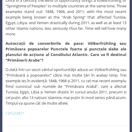
Once in a century the wind of opportunity brings a Völkerfrühling or
“Springtime of Peoples” to multiple countries at the same time. Three
examples stand out: 1848, 1968, and 2011, with the most recent
example being known as the “Arab Spring” that affected Tunisia,
Egypt, Libya, and Yemen drastically during 2011, as well as at least 13
other Islamic nations, less seriously thus far. Time will tell how many
more.
Autocrații de convorbirile de pace: Völkerfrühling sau
Primăvara popoarelor Punctele foarte și punctele slabe ale
planului de acțiune al Consiliului Atlantic. Care va fi destinul
“Primăverii Arabe”?
O dată într-un secol vântul oportunităţii aduce un Völkerfrühling sau
“Primăvară a popoarelor” către mai multe țări în același timp. Trei
exemple ies în evidență: 1848, 1968 și 2011, cu cel mai recent exemplu
fiind cunoscut sub numele de “Primăvara Arabă”, care a afectat
Tunisia, Egipt, Libia și Yemen drastic în cursul anului 2011, precum și
cel puțin alte 13 națiuni islamice, mai puțin în mod serios până acum.
Timpul va spune cât de multe altele.
13/12/2011