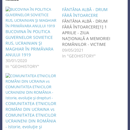
FÂNTÂNA ALBĂ - DRUM
FĂRĂ ÎNTOARCERE
FÂNTÂNA ALBĂ - DRUM
FĂRĂ ÎNTOARCERE[1] 1
BUCOVINA ÎN POLITICA
APRILIE - ZIUA
GUVERNELOR SOVIETICE
NAŢIONALĂ A MEMORIEI
RUS, UCRAINIAN ŞI
ROMÂNILOR - VICTIME
MAGHIAR ÎN PRIMĂVARA
ALE MASACRELOR DE LA
09/05/2021
ANULUI 1919
FÂNTÂNA ALBĂ ŞI ALTE
In "GEOHISTORY"
30/01/2020
ZONE, ALE
In "GEOHISTORY"
DEPORTĂRILOR, ALE
FOAMETEI ŞI ALE ALTOR
FORME DE REPRESIUNE
ORGANIZATE DE REGIMUL
TOTALITAR SOVIETIC ÎN
ŢINUTUL HERŢA, NORDUL
BUCOVINEI ŞI ÎNTREAGA
COMUNITATEA ETNICILOR
BASARABIE „Probabil
ROMÂNI DIN UCRAINA vs
pentru…
COMUNITATEA ETNICILOR
UCRAINENI DIN ROMÂNIA
- Istorie, evoluţie şi