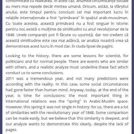
conformitate cu realitatea. În acest caz, anumite circumstanțe sociale
au mers mai repede decât mintea umană. Oricum, astăzi, la sfârșitul
anului, este timpul pentru concluzii: cel mai important lucru în
relațiile internaționale a fost “primăvara” în spațiul arab-musulman.
Cu toate acestea, această primăvară nu a fost singuar în istorie:
pentru noi, există o mulțime de similitudini cu anul revoluționar de la
1848. Unele comparații pot fi făcute cu ușurință, dar noi credem că
această similitudine este cea mai adâncă, iar analiza noastră vrea să
demonstreze acest lucru în mod clar, în ciuda lipsei de pagini.
Looking to the history, there are some lessons for scientist, for
politicians and for normal people. There are events who are similar
with others, and a realistic analyze must underline these fact which
conduct us to some conclusions.
2011 was a tremendous year, and not many predictions were
according with the reality. In this case, some social circumstances
had gone faster than human mind. Anyway, today, at the end of the
year, is time for conclusions: the most important thing in
international relations was the “spring” in Arabic-Muslim space.
However, this spring it was not single in history: for us, there are a lot
of similarities with the revolutionary year of 1848. Some comparison
can be made easily, but we believe that this similarity is deepest, and
our analyze wants to demonstrate this clearly, despite the lack of
pages.