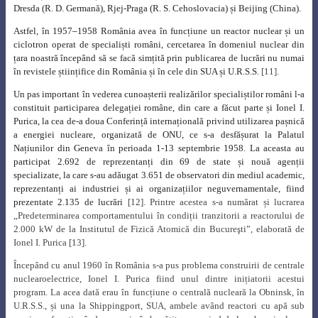
Dresda (R. D. Germană), Rjej-Praga (R. S. Cehoslovacia) și Beijing (China).
Astfel, în 1957
–
1958 România avea în funcțiune un reactor nuclear și un
ciclotron operat de specialiști români, cercetarea în domeniul nuclear din
țara noastră începând să se facă simțită prin publicarea de lucrări nu numai
în revistele științifice din România și în cele din SUA și U.R.S.S.
[11].
Un pas important în vederea cunoașterii realizărilor specialiștilor români l-a
constituit participarea delegației române, din care a făcut parte și Ionel I.
Purica, la cea de-a doua Conferință internațională privind utilizarea pașnică
a energiei nucleare, organizată de ONU, ce s-a desfășurat la Palatul
Națiunilor din Geneva în perioada 1-13 septembrie 1958. La aceasta au
participat 2.692 de reprezentanți din 69 de state și nouă agenții
specializate, la care s-au adăugat 3.651 de observatori din mediul academic,
reprezentanți ai industriei și ai organizațiilor neguvernamentale, fiind
prezentate 2.135 de lucrări
[12]. Printre acestea s-a numărat și lucrarea
„
Predeterminarea comportamentului în condiții tranzitorii a reactorului de
2.000 kW de la Institutul de Fizică Atomică din Bucureşti”, elaborată de
Ionel I. Purica
[13].
Începând cu anul 1960 în România s-a pus problema construirii de centrale
nuclearoelectrice, Ionel I. Purica fiind unul dintre inițiatorii acestui
program. La acea dată erau în funcțiune o centrală nucleară la Obninsk, în
U.R.S.S., și una la Shippingport, SUA, ambele având reactori cu apă sub