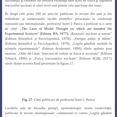
F
ig. 28
. În anul 1984 la aniversarea a 40 ani de la terminare liceului „Sf.
Sava” (Ionel Purica pe rândul de sus, mijloc) [21]
S-a stins din viață, la numai 65 de ani, la data de 2 august 1990.
În semn de omagiu pentru activitatea savantului Ionel I. Purica, în anul
1992 a fost instituit „Premiul Ionel Purica”, premiu care a fost acordat
începând cu anul 1993 acelei personalități din domeniul cercetării,
învățământului sau producției, care contribuie la dezvoltarea domeniului
energeticii nucleare.
Printre personalitățile care au fost distinse cu acest
premiu se numără: prof. dr. ing. Aureliu Leca, acad. Marius-Sabin Peculea,
prof. dr. ing. Nicolae Dănilă, dr. ing. Ionel Bucur, dr. ing. Lucian Biro, prof.
dr. ing. Șerban-Constantin Valeca, ing. Constantin Mingiuc (figura 29), dr.
ing.
Teodor-Minodor Chirica, ing. Iosif-Constantin Bilegan, ing. Dragoș
Gabor ș.a.