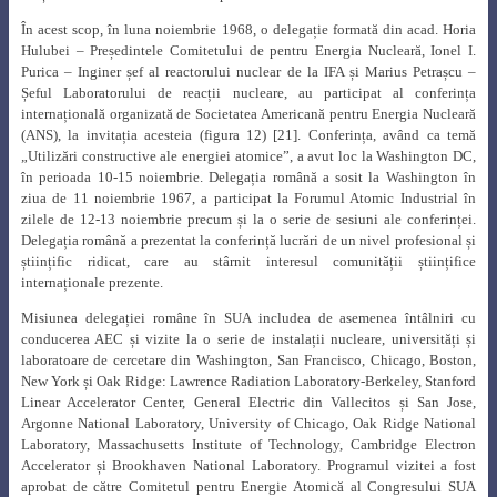
În acest scop, în luna noiembrie 1968, o delegație formată din acad. Horia
Hulubei – Președintele Comitetului de pentru Energia Nucleară, Ionel I.
Purica – Inginer șef al reactorului nuclear de la IFA și Marius Petrașcu –
Șeful Laboratorului de reacții nucleare, au participat al conferința
internațională organizată de Societatea Americană pentru Energia Nucleară
(ANS), la invitația acesteia (figura 12) [21]
.
Conferința, având ca temă
„Utilizări constructive ale energiei atomice”, a avut loc la Washington DC,
în perioada 10-15 noiembrie. Delegația română a sosit la Washington în
ziua de 11 noiembrie 1967, a participat la Forumul Atomic Industrial în
zilele de 12-13 noiembrie precum și la o serie de sesiuni ale conferinței.
Delegația română a prezentat la conferință lucrări de un nivel profesional și
științific ridicat, care au stârnit interesul comunității științifice
internaționale prezente.
Misiunea delegației române în SUA includea de asemenea întâlniri cu
conducerea AEC și vizite la o serie de instalații nucleare, universități și
laboratoare de cercetare din Washington, San Francisco, Chicago, Boston,
New York și Oak Ridge: Lawrence Radiation Laboratory-Berkeley, Stanford
Linear Accelerator Center, General Electric din Vallecitos și San Jose,
Argonne National Laboratory, University of Chicago, Oak Ridge National
Laboratory, Massachusetts Institute of Technology, Cambridge Electron
Accelerator și Brookhaven National Laboratory.
Programul vizitei a fost
aprobat de către Comitetul pentru Energie Atomică al Congresului SUA