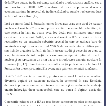
de la IFA se puteau iradia substanțe realizând o productivitate egală cu cea a
unui reactor de 10.000 kW, o realizare de mare importanță, deoarece
economisea timp în procesul de iradiere, făcând ca sursele nucleare produse
să fie mult mai ieftine [15].
Încă de atunci Ionel I. Purica își punea întrebarea „care este tipul de reactor
nuclear cel mai bun?” și a întreprins cercetări cu ansamble subcritice, în
care reacția în lanț nu poate avea loc decât prin utilizarea unor surse
exterioare de neutroni. Astfel, acesta a demarat la IFA cercetări de fizica
reactorilor cu un ansamblu subcritic special în care se utilizau bare de
uraniu de același tip ca la reactorul VVR-S, dar ca moderator se utiliza grafit
sau lichide organice (difenil, tiofenil). Aceste studii și cercetări au avut ca
scop furnizarea de informații necesare asupra tipului optim de reactor
nuclear și au reprezentat un prim pas spre introducerea energiei nucleare în
România [16, 17]. Caracteristica esențială a vieții profesionale a lui Ionel I.
Purica a fost prezența continuă în avangarda științei și tehnicii românești.
Până în 1962, specialiștii români, printre care și Ionel I. Purica, au analizat
diversele opțiuni de reactoare nucleare, în contextul în care România
deținea importante rezerve de minereu de uraniu și nu se dorea dependența
uraniu îmbogățit drept combustibil, care nu putea fi obținut decât din
U.R.S.S.
Cercetările echipei de la IFA au fost făcute cunoscute pe plan internațional