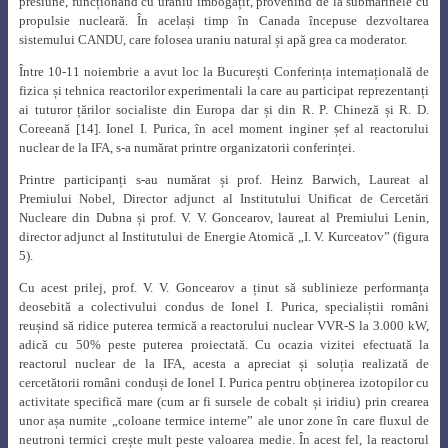
presiune, funcționând cu uraniu îmbogățit, provenind de la submarinele cu
propulsie nucleară. În același timp în Canada începuse dezvoltarea
sistemului CANDU, care folosea uraniu natural și apă grea ca moderator.
Între 10-11 noiembrie a avut loc la București Conferința internațională de
fizica și tehnica reactorilor experimentali la care au participat reprezentanți
ai tuturor țărilor socialiste din Europa dar și din R. P. Chineză și R. D.
Coreeană [14]. Ionel I. Purica, în acel moment inginer șef al reactorului
nuclear de la IFA, s-a numărat printre organizatorii conferinței.
Printre participanți s-au numărat și prof. Heinz Barwich, Laureat al
Premiului Nobel, Director adjunct al Institutului Unificat de Cercetări
Nucleare din Dubna și prof. V. V. Goncearov, laureat al Premiului Lenin,
director adjunct al Institutului de Energie Atomică „I. V. Kurceatov” (figura
5).
Cu acest prilej, prof. V. V. Goncearov a ținut să sublinieze performanța
deosebită a colectivului condus de Ionel I. Purica, specialiștii români
reușind să ridice puterea termică a reactorului nuclear VVR-S la 3.000 kW,
adică cu 50% peste puterea proiectată. Cu ocazia vizitei efectuată la
reactorul nuclear de la IFA, acesta a apreciat și soluția realizată de
cercetătorii români conduși de Ionel I. Purica pentru obținerea izotopilor cu
activitate specifică mare (cum ar fi sursele de cobalt și iridiu) prin crearea
unor așa numite „coloane termice interne” ale unor zone în care fluxul de
neutroni termici crește mult peste valoarea medie. În acest fel, la reactorul