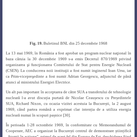
delegaților US AEC care vizitaseră România, Glenn Theodore Seaborg a
anunțat oficialitățile române că guvernul SUA a aprobat vânzarea către
România a unei uzine de apă grea. Două săptămâni mai târziu,
reprezentanții companiei Lumus Co. erau prezenți la București pentru
primele discuții cu partea română.
În luna februarie 1970, o delegație a CSEN a purtat discuții cu Glenn
Theodore Seaborg și a vizitat facilitățile Lumus din SUA, cu scopul de a
demara negocierile preliminare pentru achiziția uzinei de apă grea al cărui
cost se situa la cca. 100 milioane $ [30]. Însă, la 14 octombrie 1970,
autoritățile române l-au informat pe Glenn Theodore Seaborg că au decis
amânarea momentană a negocierilor privind achiziția uzinei de apă grea,
fără a furniza explicații legate de această decizie.
Au continuat însă discuțiile privind furnizarea unui reactor nuclear de
cercetare și, în iunie 1971, compania Gulf General Atomic, furnizorul
reactorului TRIGA, a trimis în acest scop o delegație de specialiști la
București.
La 20 septembrie 1971 Glenn Theodore Seaborg și Ioan Ursu au semnat la
București prelungirea Memorandumului de Cooperare între SUA și
România. Acesta prevedea nu numai transferul de materiale nucleare și
know-how ci și instalații complete, cum era și reactorul TRIGA. Cu această
ocazie Universitatea din București i-a acordat lui Glenn Theodore Seaborg