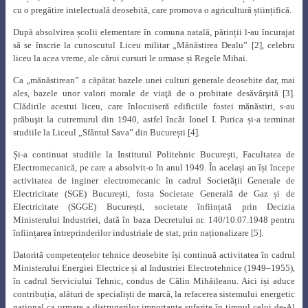
cu o pregătire intelectuală deosebită, care promova o agricultură științifică.
După absolvirea școlii elementare în comuna natală, părinții l-au încurajat
să se înscrie la cunoscutul Liceu militar
„Mănăstirea Dealu”
[2], celebru
liceu la acea vreme, ale cărui cursuri le urmase și Regele Mihai.
Ca „mănăstirean” a căpătat bazele unei culturi generale deosebite dar, mai
ales, bazele unor valori morale de viaţă de o probitate desăvârşită [3].
Clădirile acestui liceu, care înlocuiseră edificiile fostei mănăstiri, s-au
prăbuşit la cutremurul din 1940, astfel încât Ionel I. Purica și-a terminat
studiile la
Liceul „Sfântul Sava” din București
[4].
Și-a continuat studiile la Institutul Politehnic București, Facultatea de
Electromecanică, pe care a absolvit-o în anul 1949. În același an își începe
activitatea de inginer electromecanic în cadrul Societății Generale de
Electricitate (SGE) București, fosta Societate Generală de Gaz și de
Electricitate (SGGE) București, societate înființată prin Decizia
Ministerului Industriei, dată în baza Decretului nr. 140/10.07.1948 pentru
înființarea întreprinderilor industriale de stat, prin naționalizare [5].
Datorită competențelor tehnice deosebite își continuă activitatea în cadrul
Ministerului Energiei Electrice și al Industriei Electrotehnice (1949–1955),
în cadrul Serviciului Tehnic, condus de Călin Mihăileanu. Aici iși aduce
contribuția, alături de specialiști de marcă, la refacerea sistemului energetic
național ca urmare a distrugerilor importante suferite în timpul celui de-Al