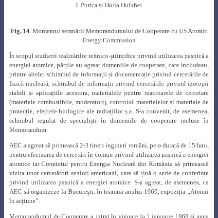
I. Purica și Horia Hulubei
Fig. 14
. Momentul semnării Memorandumului de Cooperare cu US Atomic
Energy Commission
În scopul studierii realizărilor tehnico-științifice privind utilizarea pașnică a
energiei atomice, părțile au agreat domeniile de cooperare, care includeau,
printre altele: schimbul de informații și documentație privind cercetările de
fizică nucleară, schimbul de informații privind cercetările privind izotopii
stabili și aplicațiile acestora, materialele pentru reactoarele de cercetare
(materiale combustibile, moderatori), controlul materialelor și materiale de
protecție, efectele biologice ale radiațiilor ș.a. S-a convenit, de asemenea,
schimbul regulat de specialiști în domeniile de cooperare incluse în
Memorandum.
AEC a agreat să primească 2-3 tineri ingineri români, pe o durată de 15 luni,
pentru efectuarea de cercetări în comun privind utilizarea pașnică a energiei
atomice iar Comitetul pentru Energia Nucleară din România să primească
vizita unor cercetători seniori americani, care să țină o serie de conferințe
privind utilizarea pașnică a energiei atomice. S-a agreat, de asemenea, ca
AEC să organizeze la București, în toamna anului 1969, expoziția „Atomii
în acțiune”.
Memorandumul de Cooperare a intrat în vigoare la 1 ianuarie 1969 și avea