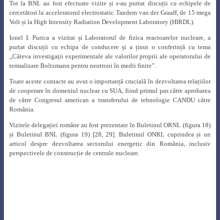
și Buletinul BNL (figura 19)
[28, 29]. Buletinul ONRL cuprindea și un
articol despre dezvoltarea sectorului energetic din România, inclusiv
perspectivele de construcție de centrale nucleare.
Fig. 18.
Buletinul ORNL din 26 noiembrie 1968
Fig. 19.
Buletinul BNL din 25 decembrie 1968
La 13 mai 1969, în România a fost aprobat un program nuclear naţional în
baza căruia la 30 decembrie 1969 s-a emis Decretul 870/1969 privind
organizarea şi funcţionarea Comitetului de Stat pentru Energie Nucleară
(CSEN). La conducerea noii instituţii a fost numit inginerul Ioan Ursu, iar
ca Prim-vicepreşedinte a fost numit Adrian Georgescu, adjunctul de până
atunci al ministrului Energiei Electrice.
Un alt pas important în acceptarea de către SUA a transferului de tehnologie
nucleară l-a avut discuția purtată de Nicolae Ceaușescu cu Președintele
SUA, Richard Nixon, cu ocazia vizitei acestuia la București, la 2 august
1969, când partea română a exprimat clar intenția de a utiliza energia
nucleară numai în scopuri pașnice
[30].
În perioada 1-28 octombrie 1969, în conformitate cu Memorandumul de