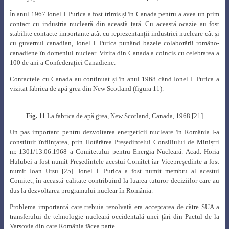
În anul 1967 Ionel I. Purica a fost trimis și în Canada pentru a avea un prim
contact cu industria nucleară din această țară. Cu această ocazie au fost
stabilite contacte importante atât cu reprezentanții industriei nucleare cât și
cu guvernul canadian, Ionel I. Purica punând bazele colaborării româno-
canadiene în domeniul nuclear. Vizita din Canada a coincis cu celebrarea a
100 de ani a Confederației Canadiene.
Contactele cu Canada au continuat și în anul 1968 când Ionel I. Purica a
vizitat fabrica de apă grea din New Scotland (figura 11).
Fig. 11
La fabrica de apă grea, New Scotland, Canada, 1968 [21]
Un pas important pentru dezvoltarea energeticii nucleare în România l-a
constituit înființarea, prin Hotărârea Președintelui Consiliului de Miniștri
nr. 1301/13.06.1968 a Comitetului pentru Energia Nucleară. Acad. Horia
Hulubei a fost numit Președintele acestui Comitet iar Vicepreședinte a fost
numit Ioan Ursu [25]
.
Ionel I. Purica a fost numit membru al acestui
Comitet, în această calitate contribuind la luarea tuturor deciziilor care au
dus la dezvoltarea programului nuclear în România.
Problema importantă care trebuia rezolvată era acceptarea de către SUA a
transferului de tehnologie nucleară occidentală unei țări din Pactul de la
Varșovia din care România făcea parte.