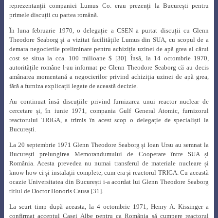
Institutul Unificat de Cercetări Nucleare de la Dubna și ale Organizației
Europene de Cercetare Nucleară (CERN).
Ionel I. Purica a avut o abordare originală a conversiei energiei nucleare
direct în energie electrică, ceea ce a condus la creșterea eficienței celulelor
de conversie realizate în țară [35].
Contribuțiile sale nu s-au oprit aici. Principiul „acțiunii ireversibile
minime”, introdus de Ionel I. Purica în teoria termodinamicii neliniare, a
deschis perspective deosebite de optimizare a ciclurilor termodinamice ale
instalațiilor termice de conversie a energiei.
Era, de asemenea, prezent la dezbaterile și conferințele Academiei Române
alături de marii profesori și savanți ai timpului (figura 23).
Fig. 23.
Octav Onicescu, Florin Teodor Tănăsescu, Remus Răduleț și Ionel