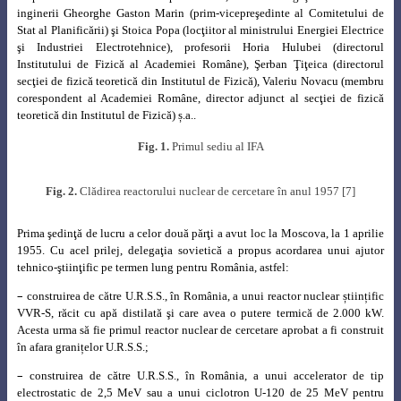
inginerii Gheorghe Gaston Marin (prim-vicepreşedinte al Comitetului de
Stat al Planificării) şi Stoica Popa (locţiitor al ministrului Energiei Electrice
şi Industriei Electrotehnice), profesorii Horia Hulubei (directorul
Institutului de Fizică al Academiei Române), Şerban Ţiţeica (directorul
secţiei de fizică teoretică din Institutul de Fizică), Valeriu Novacu (membru
corespondent al Academiei Române, director adjunct al secţiei de fizică
teoretică din Institutul de Fizică) ș.a..
Fig.
1.
Primul sediu al IFA
Fig. 2.
Clădirea reactorului nuclear de cercetare în anul 1957 [7]
Prima şedinţă de lucru a celor două părţi a avut loc la Moscova, la 1 aprilie
1955. Cu acel prilej, delegaţia sovietică a propus acordarea unui ajutor
tehnico-ştiinţific pe termen lung pentru România, astfel:
–
construirea de către U.R.S.S., în România, a unui reactor nuclear științific
VVR-S, răcit cu apă distilată şi care avea o putere termică de 2.000 kW.
Acesta urma să fie primul reactor nuclear de cercetare aprobat a fi construit
în afara granițelor U.R.S.S.;
–
construirea de către U.R.S.S., în România, a unui accelerator de tip
electrostatic de 2,5 MeV sau a unui ciclotron U-120 de 25 MeV pentru