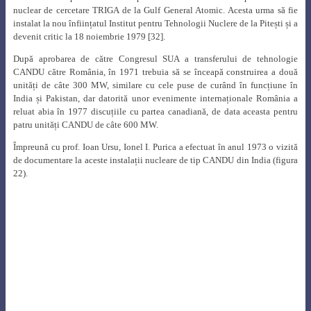
I. Purica
la Academia Română, 1978 [21]
Crearea unui nucleu de specialiști cu nivel profesional ridicat, care au lucrat
sau încă lucrează astăzi în programul nuclear românesc, precum și în centre
nucleare din întreaga lume, în probleme de fizică a reactoarelor nucleare, se
datorează în mare parte talentului de pedagog al profesorului Ionel I. Purica.
A înființat și condus „Școala internațională de date nucleare pentru reactori
și fizica reactorilor”, care își desfășura activitatea la IFA, dar care organiza și
cursuri de vară la care participau ingineri, fizicieni și cercetători din mai
multe țări, cărora le împărtășea din cunoștințele sale (figura 24).
Fig. 24.
„Școala internațională de date nucleare pentru reactori și fizica
reactorilor”,
Predeal, 30.08 – 9.09.1972 [21]
Începând cu anul 1967, Ionel I. Purica și-a început și activitatea didactică la
Institutul Politehnic București, unde, în cadrul Facultății de Energetică se