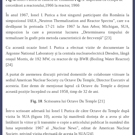
cercetători
a reactorului,1966 la reactor, 1966
În anul 1967, Ionel I. Purica a fost singurul participant din România la
simpozionul IAEA „Neutron Thermalization and Reactor Spectra”, care s-a
desfășurat în perioada 17-21 iulie 1967 la Ann Arbor, Michigan, SUA,
simpozion la care a prezentat lucrarea „
Determinarea timpului de
termalizare în grafit prin metoda caracteristicii de frecvență”
[23]
.
Cu această ocazie Ionel I. Purica a efectuat vizite de documentare la
Argonne National Laboratory și la centrala nuclearoelectrică Dresden, lângă
orașul Morris, de 192 MW, cu reactor de tip BWR (Boiling Water Reactor)
[24]
.
A purtat de asemenea discuții privind domeniile de colaborare viitoare la
sediul American Nuclear Society cu Octave Du Temple, Director Executiv al
acesteia. Este demn de menționat faptul că Octave du Temple a deținut
această poziție începând cu anul 1958, timp de 32 de ani.
Fig. 10
. Scrisoarea lui Octave Du Temple [21]
Într-o scrisoare adresată lui Ionel I. Purica de către Octave du Temple după
vizita în SUA (figura 10), acesta își manifestă dorința de a avea și alte
întâlniri în viitor și îi transmite o copie a articolului publicat în numărul din
luna septembrie 1967 al „Nuclear News”, editat de American Nuclear
Society, privind vizita efectuată de acesta în SUA [24].