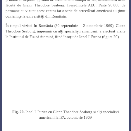
titlul de Doctor Honoris Causa [31].
La scurt timp după aceasta, la 4 octombrie 1971, Henry A. Kissinger a
confirmat acceptul Casei Albe pentru ca România să cumpere reactorul
nuclear de cercetare TRIGA de la Gulf General Atomic. Acesta urma să fie
instalat la nou înființatul Institut pentru Tehnologii Nuclere de la Pitești și a
devenit critic la 18 noiembrie 1979 [32].
După aprobarea de către Congresul SUA a transferului de tehnologie
CANDU către România, în 1971 trebuia să se înceapă construirea a două
unități de câte 300 MW, similare cu cele puse de curând în funcțiune în
India și Pakistan, dar datorită unor evenimente internaționale România a
reluat abia în 1977 discuțiile cu partea canadiană, de data aceasta pentru
patru unități CANDU de câte 600 MW.
Împreună cu prof. Ioan Ursu, Ionel I. Purica a efectuat în anul 1973 o vizită
de documentare la aceste instalații nucleare de tip CANDU din India (figura
22).
Fig. 22
. Ionel I. Purica cu Ioan Ursu în India, 1973 [21]
Toate acestea au constituit o încununare a acțiunilor lui Ionel I. Purica, cel
ce pusese bazele cooperării româno-canadiene cu 10 ani în urmă, fapt care a
condus la realizarea centralei nuclearoelectrice de la Cernavodă.