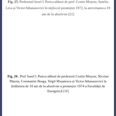
Profesorul Ionel I. Purica nu s-a limitat la a scrie lucrări de nivelul cel mai
înalt ci a contribuit la răspândirea şi popularizarea ideilor şi conceptelor
ştiinţifice în cele mai diverse medii sociale din ţară. Colaborator mereu
prezent al revistei „Știință și tehnică” și al ziarului „Magazin”, își făcea
mereu timp să participe la manifestările organizate de acestea în țară pentru
popularizarea științei, sau la cursurile organizate de Universitatea Populară
București, cu subiecte din filosofia științei, încurajând tinerii să abordeze
subiecte care, la prima vedere, ar putea inspira teamă, precum problematica
nucleară.
Activitatea sa deosebită a fost încununată cu obținerea, în anul 1964, a
Premiului pentru fizică al Academiei Române și a Ordinului „Meritul
Științific” în anul 1969.
Profesorul Ionel I. Purica a fost Președintele Consiliului Științific pentru
utilizarea reactoarelor nucleare de cercetare (CMEA – 1972), membru al
Societății Europene de Fizică, al American Nuclear Society, British Nuclear
Energy Society și a făcut parte din mai multe comisii ale Academiei
Române.
A fost numit Membru de Onoare Post-Mortem al Academiei Oamenilor de
Știință din România.
Activitatea prestigioasă pe care a desfășurat-o a făcut ca biografia
profesorului Ionel I. Purica să fie inclusă în dicţionare ştiinţifice