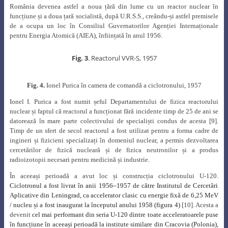
România devenea astfel a noua țără din lume cu un reactor nuclear în
funcțiune și a doua țară socialistă, după U.R.S.S., creându-și astfel premisele
de a ocupa un loc în Consiliul Guvernatorilor Agenției Internaționale
pentru Energia Atomică (AIEA),
înființată în anul 1956.
Fig. 3
. Reactorul VVR-S, 1957
Fig. 4.
Ionel Purica în camera de comandă a ciclotronului, 1957
Ionel I. Purica a fost numit șeful Departamentului de fizica reactorului
nuclear și faptul că reactorul a funcționat fără incidente timp de 25 de ani se
datorează în mare parte colectivului de specialiști condus de acesta
[9].
Timp de un sfert de secol reactorul a fost utilizat pentru a forma cadre de
ingineri și fizicieni specializați în domeniul nuclear, a permis dezvoltarea
cercetărilor de fizică nucleară și de fizica neutronilor și a produs
radioizotopii necesari pentru medicină și industrie.
În aceeași perioadă a avut loc și construcția ciclotronului U-120.
Ciclotronul a fost livrat în anii 1956
–
1957 de către Institutul de Cercetãri
Aplicative din Leningrad, ca accelerator clasic cu energie fixã de 6,25 MeV
/ nucleu și a fost inaugurat la începutul anului 1958 (figura 4)
[10]. Acesta a
devenit
cel mai performant din seria U-120 dintre toate acceleratoarele puse
în funcțiune în aceeași perioadă la institute similare din Cracovia (Polonia),