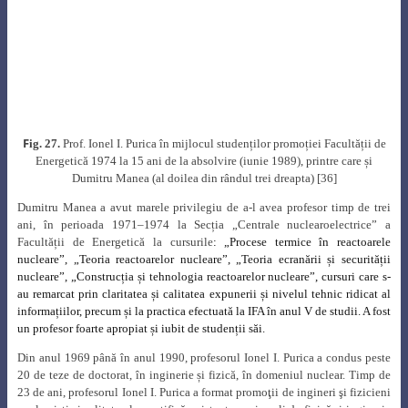
internaţionale sau în monografii publicate în țară, precum
: „
World Who’s
Who in Science
: A Biographical Dictionary of Notable Scientists from
Antiquity to the Present – First Edition” – Editura Marquis Who’s Who Inc.,
Chicago, SUA (1968) [1],
„
Who’s Who in Atoms” –
Vallancey Press,
Londra,
Marea Britanie (1969) [37],
„
Dictionary of International Biography” –
Melrose Press Ltd, First Edition (1973)
[38]
, „
Men of Achievement” –
Seventh Edition, International Biographical Centre, Cambridge, Marea
Britanie (1980)
[39]
,
„
Enciclopedia marilor personalități:
din istoria, ştiinţa
şi cultura românească de-a lungul timpului” –
Editura Geneze, București
(1999)
[40]
,
„
Personalități din energetica românească” – Editura IRE,
București (2007) [41]
,
„Universul oamenilor de știință români – Vol. 1.
Științe inginerești” – Editura Academiei Oamenilor de Știință din România,
București (2010),
„
Monografia Comitetului Național Român al Consiliului
Mondial al Energiei (CNR-CME) – 90 de ani de brand energetic românesc”
– Editura AGIR, București (2014)
[42]
și „
Tezaurul energeticii – o istorie
trăită a sistemului energiei electrice și termice din România. Vol. V”,
Editura AGIR, București, 2020 [11].