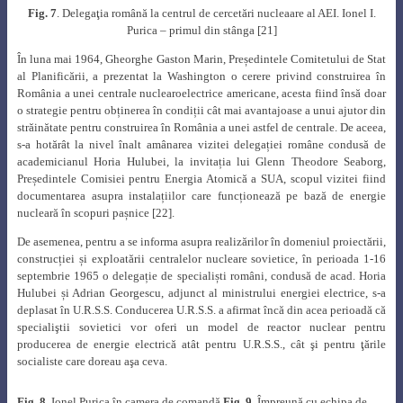
Fig. 7
. Delegaţia română la centrul de cercetări nucleaare al AEI. Ionel I.
Purica – primul din stânga
[21]
În luna mai 1964, Gheorghe Gaston Marin, Președintele Comitetului de Stat
al Planificării, a prezentat la Washington o cerere privind construirea în
România a unei centrale nuclearoelectrice americane, acesta fiind însă doar
o strategie pentru obținerea în condiții cât mai avantajoase a unui ajutor din
străinătate pentru construirea în România a unei astfel de centrale. De aceea,
s-a hotărât la nivel înalt amânarea vizitei delegației române condusă de
academicianul Horia Hulubei, la invitația lui Glenn Theodore Seaborg,
Președintele Comisiei pentru Energia Atomică a SUA, scopul vizitei fiind
documentarea asupra instalațiilor care funcționează pe bază de energie
nucleară în scopuri pașnice
[22]
.
De asemenea, pentru a se informa asupra realizărilor în domeniul proiectării,
construcției și exploatării centralelor nucleare sovietice, în perioada 1-16
septembrie 1965 o delegație de specialiști români, condusă de acad. Horia
Hulubei și Adrian Georgescu, adjunct al ministrului energiei electrice, s-a
deplasat în U.R.S.S. Conducerea U.R.S.S. a afirmat încă din acea perioadă că
specialiştii sovietici vor oferi un model de reactor nuclear pentru
producerea de energie electrică atât pentru U.R.S.S., cât şi pentru ţările
socialiste care doreau aşa ceva.
Fig. 8.
Ionel Purica în camera de comandă
Fig. 9
. Împreună cu echipa de