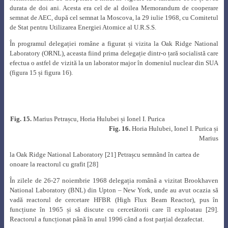
durata de doi ani. Acesta era cel de al doilea Memorandum de cooperare
semnat de AEC, după cel semnat la Moscova, la 29 iulie 1968, cu Comitetul
de Stat pentru Utilizarea Energiei Atomice al U.R.S.S.
În programul delegației române a figurat și vizita la Oak Ridge National
Laboratory (ORNL), aceasta fiind prima delegație dintr-o țară socialistă care
efectua o astfel de vizită la un laborator major în domeniul nuclear din SUA
(figura 15 și figura 16).
Fig. 15.
Marius Petrașcu, Horia Hulubei și Ionel I. Purica
Fig. 16.
Horia Hulubei, Ionel I. Purica și
Marius
la Oak Ridge National Laboratory [21] Petrașcu semnând în cartea de
onoare la
reactorul cu grafit [28]
În zilele de 26-27 noiembrie 1968 delegația română a vizitat Brookhaven
National Laboratory (BNL) din Upton – New York, unde au avut ocazia să
vadă reactorul de cercetare HFBR (High Flux Beam Reactor), pus în
funcțiune în 1965 și să discute cu cercetătorii care îl exploatau [29].
Reactorul a funcționat până în anul 1996 când a fost parțial dezafectat.