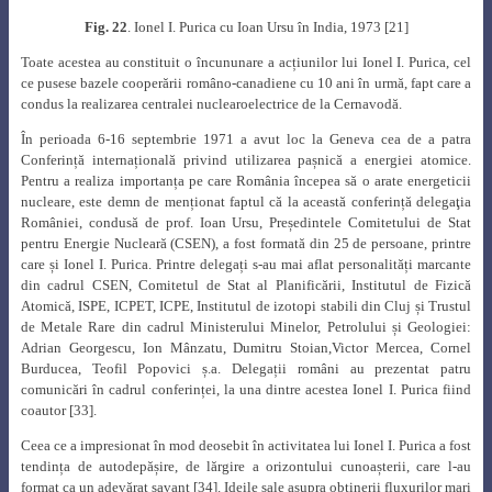
înființase secția de specializare în centrale nuclearoelectrice, în anul 1970
fiind titularizat conferențiar la catedra de Centrale Electrice. Pe lângă
cursurile de „Teoria reactoarelor nucleare” și „Securitate nucleară” predate
aici, profesorul Ionel I. Purica a predat cursul „Construcția reactoarelor
nucleare” la Facultatea de Fizică a Universității București, precum și cursul
„Filosofia științei” la Universitatea Culturală București.
Fig. 25.
Profesorul Ionel I. Purica alături de prof. Costin Moțoiu, Aureliu
Leca și Victor Athanasovici
în mijlocul promoției 1972, la aniversarea a 10
ani de la absolvire [21]