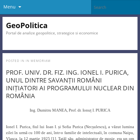
Menu
GeoPolitica
Portal de analize geopolitice, strategice si economice
POSTED IN
IN MEMORIAM
PROF. UNIV. DR. FIZ. ING. IONEL I. PURICA,
UNUL DINTRE SAVANȚII ROMÂNI
INIȚIATORI AI PROGRAMULUI NUCLEAR DIN
ROMÂNIA
Ing. Dumitru MANEA, Prof. dr. Ionuț I. PURICA
Ionel I. Purica, fiul lui Ioan I. și Sofia Purica (Necșulescu), a văzut lumina
zilei în urmă cu 100 de ani, într-o familie de intelectuali, în comuna Naipu,
Vlașca, la 12 martie 1925 [1]. Tatăl său, administrator de moșie, era un om