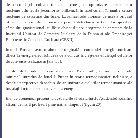
Fig. 26 .
Prof. Ionel I. Purica alături de profesorii Costin Moțoiu, Nicolae
Pănoiu, Constantin Neaga, Virgil Mușatescu și Victor Athanasovici la
întâlnirea de 10 ani de la absolvire a promoției 1974 a Facultății de
Energetică
[36]