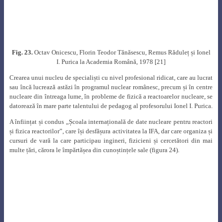
F
ig. 27.
Prof. Ionel I. Purica în mijlocul studenților promoției Facultății de
Energetică 1974 la 15 ani de la
absolvire (iunie 1989), printre care și
Dumitru Manea (al doilea din rândul trei dreapta) [36]
Dumitru Manea a avut marele privilegiu de a-l avea profesor timp de trei
ani, în perioada 1971
–
1974 la Secția „Centrale nuclearoelectrice” a
Facultății de Energetică la cursurile
: „Procese termice în reactoarele
nucleare”, „Teoria reactoarelor nucleare”, „Teoria ecranării și securității
nucleare”, „Construcția și tehnologia reactoarelor nucleare”, cursuri care s-
au remarcat prin claritatea și calitatea expunerii și nivelul tehnic ridicat al
informațiilor, precum și la practica efectuată la IFA în anul V de studii. A fost
un profesor foarte apropiat și iubit de studenții săi.
Din anul 1969 până în anul 1990, profesorul Ionel I. Purica a condus peste
20 de teze de doctorat, în inginerie și fizică, în domeniul nuclear.
Timp de
23 de ani, profesorul Ionel I. Purica a format promoţii de ingineri şi fizicieni
nuclearişti şi calitatea lor certifică existenţa unei şcoli de fizică şi ingineria
reactorilor nucleari al cărei nivel este printre cele mai bune din lume.
Pe lângă cele peste 100 de articole publicate în reviste din țară și din
străinătate și numeroasele lucrări științifice prezentate la conferinţe
naționale sau internaționale, profesorul Ionel I. Purica a publicat și o serie