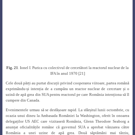
În perioada 6-16 septembrie 1971 a avut loc la Geneva cea de a patra
Conferință internațională privind utilizarea pașnică a energiei atomice.
Pentru a realiza importanța pe care România începea să o arate energeticii
nucleare, este demn de menționat faptul că la această conferință delegaţia
României, condusă de prof. Ioan Ursu, Președintele Comitetului de Stat
pentru Energie Nucleară (CSEN), a fost formată din 25 de persoane, printre
care și Ionel I. Purica. Printre delegați s-au mai aflat personalități marcante
din cadrul CSEN, Comitetul de Stat al Planificării, Institutul de Fizică
Atomică, ISPE, ICPET, ICPE, Institutul de izotopi stabili din Cluj și Trustul
de Metale Rare din cadrul Ministerului Minelor, Petrolului și Geologiei:
Adrian Georgescu, Ion Mânzatu, Dumitru Stoian,Victor Mercea, Cornel
Burducea, Teofil Popovici ș.a. Delegații români au prezentat patru
comunicări în cadrul conferinței, la una dintre acestea Ionel I. Purica fiind
coautor [33].
Ceea ce a impresionat în mod deosebit în activitatea lui Ionel I. Purica a fost
tendința de autodepășire, de lărgire a orizontului cunoașterii, care l-au
format ca un adevărat savant [34]. Ideile sale asupra obținerii fluxurilor mari
de neutroni prin coloane termice interne și de optimizare a reactoarelor
nucleare prin teoria jocurilor se utilizează, în mod curent în marile centre
nucleare de cercetare din lume. Experimentele propuse de acesta privind
utilizarea neutronilor ultracritici pentru detectarea particulelor specifice
câmpului gravitațional, au făcut obiectul unor programe de cercetare de la