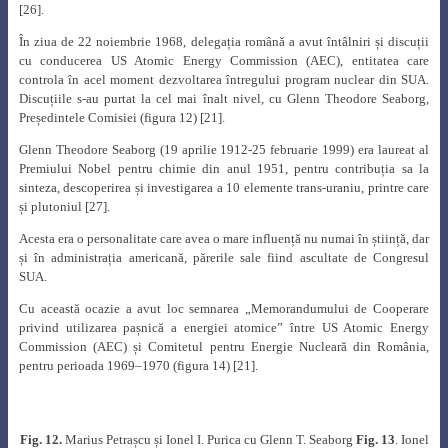
[26]
.
În ziua de 22 noiembrie 1968, delegația română a avut întâlniri și discuții
cu conducerea US Atomic Energy Commission (AEC), entitatea care
controla în acel moment dezvoltarea întregului program nuclear din SUA.
Discuțiile s-au purtat la cel mai înalt nivel, cu Glenn Theodore Seaborg,
Președintele Comisiei (figura 12) [21]
.
Glenn Theodore Seaborg (19 aprilie 1912-25 februarie 1999) era laureat al
Premiului Nobel pentru chimie din anul 1951, pentru contribuția sa la
sinteza, descoperirea și investigarea a 10 elemente trans-uraniu, printre care
și plutoniul [27]
.
Acesta era o personalitate care avea o mare influență nu numai în știință, dar
și în administrația americană, părerile sale fiind ascultate de Congresul
SUA.
Cu această ocazie a avut loc semnarea „Memorandumului de Cooperare
privind utilizarea pașnică a energiei atomice” între US Atomic Energy
Commission (AEC) și Comitetul pentru Energie Nucleară din România,
pentru perioada 1969–1970 (figura 14) [21]
.
Fig. 12.
Marius Petrașcu și Ionel I. Purica cu Glenn T. Seaborg
Fig. 13
. Ionel