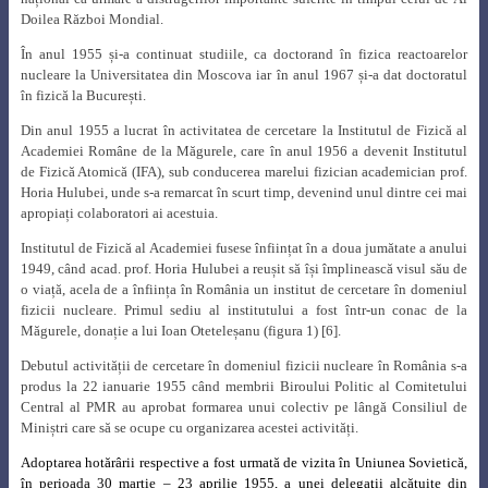
Doilea Război Mondial.
În anul 1955 și-a continuat studiile, ca doctorand în fizica reactoarelor
nucleare la Universitatea din Moscova iar în anul 1967 și-a dat doctoratul
în fizică la București.
Din anul 1955 a lucrat în activitatea de cercetare la Institutul de Fizică al
Academiei Române de la Măgurele, care în anul 1956 a devenit Institutul
de Fizică Atomică (IFA), sub conducerea marelui fizician academician prof.
Horia Hulubei, unde s-a remarcat în scurt timp, devenind unul dintre cei mai
apropiați colaboratori ai acestuia.
Institutul de Fizică al Academiei fusese înființat în a doua jumătate a anului
1949, când acad. prof. Horia Hulubei a reușit să își împlinească visul său de
o viață, acela de a înființa în România un institut de cercetare în domeniul
fizicii nucleare. Primul sediu al institutului a fost într-un conac de la
Măgurele, donație a lui Ioan Oteteleșanu (figura 1) [6].
Debutul activității de cercetare în domeniul fizicii nucleare în România s-a
produs la 22 ianuarie 1955 când membrii Biroului Politic al Comitetului
Central al PMR au aprobat formarea unui colectiv pe lângă Consiliul de
Miniștri care să se ocupe cu organizarea acestei activități.
Adoptarea hotărârii respective a fost urmată de vizita în Uniunea Sovietică,
în perioada 30 martie – 23 aprilie 1955, a unei delegaţii alcătuite din