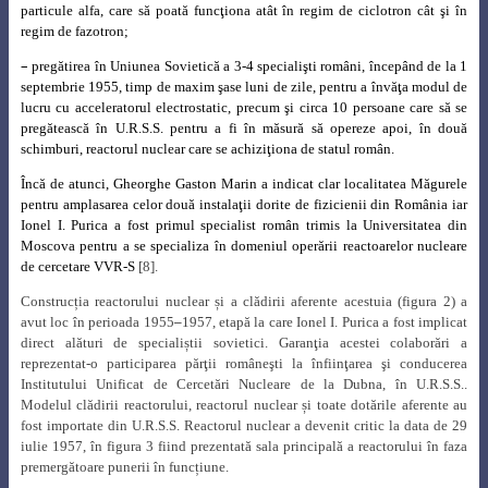
particule alfa, care să poată funcţiona atât în regim de ciclotron cât şi în
regim de fazotron;
–
pregătirea în Uniunea Sovietică a 3-4 specialişti români, începând de la 1
septembrie 1955, timp de maxim şase luni de zile, pentru a învăţa modul de
lucru cu acceleratorul electrostatic, precum şi circa 10 persoane care să se
pregătească în U.R.S.S. pentru a fi în măsură să opereze apoi, în două
schimburi, reactorul nuclear care se achiziţiona de statul român.
Încă de atunci, Gheorghe Gaston Marin a indicat clar localitatea Măgurele
pentru amplasarea celor două instalaţii dorite de fizicienii din România iar
Ionel I. Purica a fost primul specialist român trimis la Universitatea din
Moscova pentru a se specializa în domeniul operării reactoarelor nucleare
de cercetare VVR-S
[8].
Construcția reactorului nuclear și a clădirii aferente acestuia (figura 2) a
avut loc în perioada 1955
–
1957, etapă la care Ionel I. Purica a fost implicat
direct alături de specialiștii sovietici.
Garanţia acestei colaborări a
reprezentat-o participarea părţii româneşti la înfiinţarea şi conducerea
Institutului Unificat de Cercetări Nucleare de la Dubna, în U.R.S.S..
Modelul clădirii reactorului, reactorul nuclear și toate dotările aferente au
fost importate din U.R.S.S. Reactorul nuclear a devenit critic la data de 29
iulie 1957, în figura 3 fiind prezentată sala principală a reactorului în faza
premergătoare punerii în funcțiune.