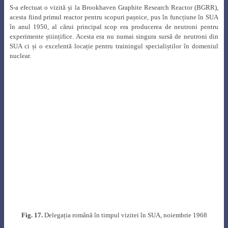
S-a efectuat o vizită și la
Brookhaven Graphite Research Reactor (BGRR),
acesta fiind primul reactor pentru scopuri pașnice, pus în funcțiune în SUA
în anul 1950, al cărui principal scop era producerea de neutroni pentru
experimente științifice. Acesta era nu numai singura sursă de neutroni din
SUA ci și o excelentă locație pentru trainingul specialiștilor în domeniul
nuclear.
Fig. 17.
Delegația română în timpul vizitei în SUA, noiembrie 1968
Tot la BNL au fost efectuate vizite și s-au purtat discuții cu echipele de
cercetători la acceleratorul electrostatic Tandem van der Graaff, de 15 mega
Volt și la
High Intensity Radiation Development Laboratory (HIRDL).
Ionel I. Purica a vizitat și Laboratorul de fizica reactoarelor nucleare, a
purtat discuții cu echipa de conducere și a ținut o conferință cu tema
„Câteva investigații experimentale ale valorilor proprii ale operatorului de
termalizare Boltzmann pentru neutroni în medii finite”.
Toate aceste contacte au avut o importanță crucială în dezvoltarea relațiilor
de cooperare în domeniul nuclear cu SUA, fiind primul pas către aprobarea
de către Congresul american a transferului de tehnologie CANDU către
România.
Vizitele delegației române au fost prezentate în Buletinul ORNL (figura 18)