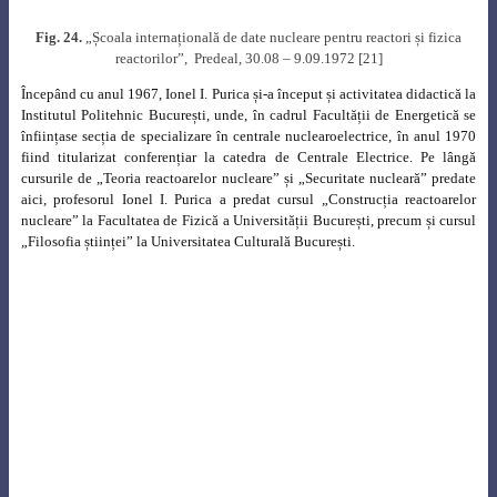
de cărți:
„The Laws of Modal Thought on which are founded the
Experimental Sciences” (Editura IFA, 1977),
„Reactorii nucleari și natura”
(Editura Științifică și Enciclopedică, 1978), „Energia astăzi și mâine”
(Editura Științifică și Enciclopedică, 1979), „Legile gândirii modale în
științele experimentale” (Editura Academiei, 1990), altele apărute post
mortem: „Ordo Ab Chao.
Structuri de ordine in fizica si societate” (Editura
Tehnică, 1996) și „Fizica reactoarelor nucleare” (Editura AGIR, 2017),
unele dintre acestea fiind prezentate în figura 27.
Fig. 27
. Cărți publicate de profesorul Ionel I. Purica
Lucrările sale de filosofia ştiinţei, epistemologie, teoria creativităţii,
publicate în reviste internaţionale, culminează cu cartea „Legile gândirii
modale în științele experimentale”, care pune bazele unei interpretări
globale, de mare profunzime, a logicii experimentatorului în interacţie cu
natura, deschizând calea unei noi interpretări a proceselor cuantice.
Sintetizarea teoriilor ştiinţifice într-un „Cod Ontic” aduce un punct de
vedere sinergetic în abordarea acestui domeniu.