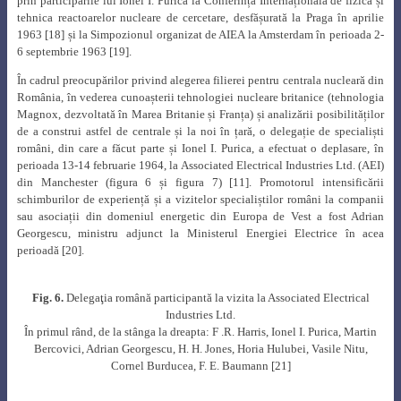
prin participările lui Ionel I. Purica la Conferința Internațională de fizica și
tehnica reactoarelor nucleare de cercetare, desfășurată la Praga în aprilie
1963 [18] și la Simpozionul organizat de AIEA la Amsterdam în perioada 2-
6 septembrie 1963 [19].
În cadrul preocupărilor privind alegerea filierei pentru centrala nucleară din
România, în vederea cunoașterii tehnologiei nucleare britanice (tehnologia
Magnox, dezvoltată în Marea Britanie și Franța) și analizării posibilităților
de a construi astfel de centrale și la noi în țară, o delegație de specialiști
români, din care a făcut parte și Ionel I. Purica, a efectuat o deplasare, în
perioada 13-14 februarie 1964, la Associated Electrical Industries Ltd. (AEI)
din Manchester (figura 6 și figura 7) [11]. Promotorul intensificării
schimburilor de experiență și a vizitelor specialiștilor români la companii
sau asociații din domeniul energetic din Europa de Vest a fost Adrian
Georgescu, ministru adjunct la Ministerul Energiei Electrice în acea
perioadă [20].
Fig. 6.
Delegaţia română participantă la vizita la
Associated Electrical
Industries Ltd.
În primul rând, de la stânga la dreapta: F .R. Harris, Ionel I. Purica, Martin
Bercovici, Adrian Georgescu, H. H. Jones, Horia Hulubei, Vasile Nitu,
Cornel Burducea, F. E. Baumann [21]