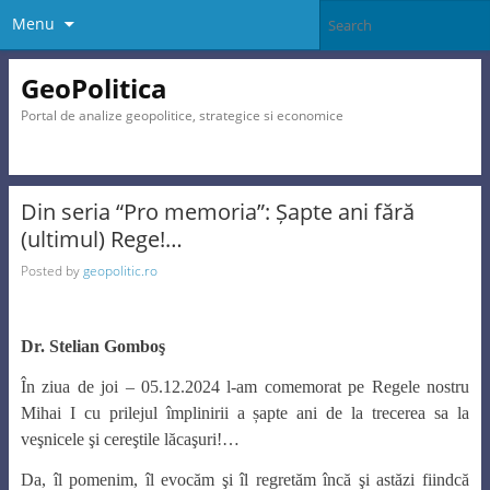
Menu
GeoPolitica
Portal de analize geopolitice, strategice si economice
Din seria “Pro memoria”: Șapte ani fără
(ultimul) Rege!…
Posted by
geopolitic.ro
Dr. Stelian Gomboş
În ziua de joi – 05.12.2024 l-am comemorat pe Regele nostru
Mihai I cu prilejul împlinirii a șapte ani de la trecerea sa la
veşnicele şi cereştile lăcaşuri!…
Da, îl pomenim, îl evocăm şi îl regretăm încă şi astăzi fiindcă