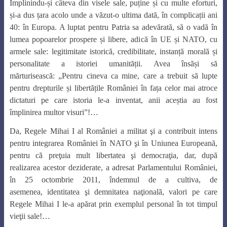
Împlinindu-și câteva din visele sale, puține și cu multe eforturi,
și-a dus țara acolo unde a văzut-o ultima dată, în complicații ani
40: în Europa. A luptat pentru Patria sa adevărată, să o vadă în
lumea popoarelor prospere și libere, adică în UE și NATO, cu
armele sale: legitimitate istorică, credibilitate, instanță morală și
personalitate a istoriei umanității. Avea însăși să
mărturisească: „Pentru cineva ca mine, care a trebuit să lupte
pentru drepturile și libertățile României în fața celor mai atroce
dictaturi pe care istoria le-a inventat, anii aceștia au fost
împlinirea multor visuri”!…
Da, Regele Mihai I al României a militat şi a contribuit intens
pentru integrarea României în NATO şi în Uniunea Europeană,
pentru că preţuia mult libertatea şi democraţia, dar, după
realizarea acestor deziderate, a adresat Parlamentului României,
în 25 octombrie 2011, îndemnul de a cultiva, de
asemenea, identitatea şi demnitatea naţională, valori pe care
Regele Mihai I le-a apărat prin exemplul personal în tot timpul
vieţii sale!…