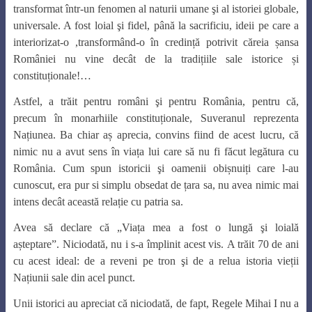
transformat într-un fenomen al naturii umane şi al istoriei globale,
universale. A fost loial şi fidel, până la sacrificiu, ideii pe care a
interiorizat-o ,transformând-o în credință potrivit căreia șansa
României nu vine decât de la tradițiile sale istorice și
constituționale!…
Astfel, a trăit pentru români şi pentru România, pentru că,
precum în monarhiile constituționale, Suveranul reprezenta
Națiunea. Ba chiar aș aprecia, convins fiind de acest lucru, că
nimic nu a avut sens în viața lui care să nu fi făcut legătura cu
România. Cum spun istoricii şi oamenii obișnuiți care l-au
cunoscut, era pur si simplu obsedat de țara sa, nu avea nimic mai
intens decât această relație cu patria sa.
Avea să declare că „Viața mea a fost o lungă şi loială
așteptare”. Niciodată, nu i s-a împlinit acest vis. A trăit 70 de ani
cu acest ideal: de a reveni pe tron şi de a relua istoria vieții
Națiunii sale din acel punct.
Unii istorici au apreciat că niciodată, de fapt, Regele Mihai I nu a