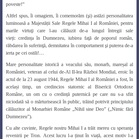
poveste!”
Altfel spus, îi omagiem, îi comemorăm (şi) astăzi personalitatea
luminoasă a Majestății Sale Regele Mihai I al României, pentru
marile virtuţi care l-au călăuzit de-a lungul întregii sale
vieți: credința în Dumnezeu, iubirea faţă de poporul român,
răbdarea în suferinţă, demnitatea în comportament şi puterea de-a
ierta pe cei ostili!…
Mare personalitate istorică a veacului său, monarh, mareșal al
României, veteran al celui de-Al II-lea Război Mondial, eroic în
actul de la 23 august 1944, Regele Mihai I al României a fost, în
același timp, un credincios statornic al Bisericii Ortodoxe
Române, un om cu o credință puternică pe care nu s-a sfiit
niciodată să o mărturisească în public, trăind potrivit principiului
călăuzitor al Monarhiei Române „Nihil sine Deo” („Nimic fără
Dumnezeu”).
Cu alte cuvinte, Regele nostru Mihai I a trăit mereu cu speranța
revenirii pe Tron. Acest lucru l-a ținut în viață, acest motiv l-a