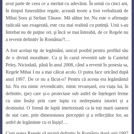
avut parte de ceea ce a meritat cu adevărat. În urmă cu cinci ani,
în timpul funeraliilor regale, această teorie a fost verbalizată de
Mihai Șora şi Stelian Tănase. Mă alătur lor. Nu este o afirmaţie
radicală sau exagerată, este cea mai realistă cu putință. Unii s-au
întrebat nu de puţine ori, şi încă se mai întreabă, de ce Regele nu
a revenit definitiv în România?!…
A fost același tip de legământ, unicul posibil pentru profilul său
de o divină moralitate. Ca și în cazul revenirii sale la Castelul
Peleș. Niciodată, până în anul 2008, când a revenit în posesia sa,
Regele Mihai I nu a mai călcat acolo. O putea face oricând după
anul 1997. De ce nu a făcut-o? Pentru că acesta era legământul
lui. Nu era nimic revendicativ, nimic revanșard, era viața lui, în
definitiv, (pe) care și-o proiectase sub astfel de înțelegeri ferme
cu sine însăși prin care lupta cu nedreptatea istoriei și a
destinului. O formă de luptă interiorizată ca la toți marii oameni
de stat care, prin dimensiunea percepției și a reflecțiilor lor, au
astfel de legăminte cu ei înșiși!…
Cum putea Regele să revină definitiv în România după anii 1997