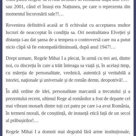
sau 2001, când el însuși era Națiunea, pe care o reprezenta din
momentul încoronării sale?!…
Revenirea definitivă acasă ar fi echivalat cu acceptarea multor
lucruri de neacceptat în condiția sa. Ori neutralitatea Elveției și
distanța i-au dat șansa de a tempera o controversă care nu a putut
nicio clipă să fie estompată/diminuată, după anul 1947!…
Drept urmare, Regele Mihai I a plecat, în urmă cu trei ani, dintre
noi, cu discreția în care a trăit întreaga sa viață și, în același timp,
cu măreția de personalitate, vrednică, autentică şi veritabilă a
istoriei, naţionale şi universale și de român demn, deopotrivă!…
În altă ordine de idei, personalitate marcantă a trecutului și a
prezentului recent, ultimul Rege al românilor a fost de departe cel
mai vibrant monarh dintre toți cei patru pe care i-a avut România,
în termeni morali, de conștiință, de instanță etică față de un secol
al prăbușirilor!…
Regele Mihai I a domnit mai degrabă fără arme instituționale,