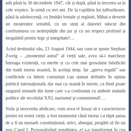
atât până la 30 decembrie 1947, cât și după, până la trecerea sa la
cele veșnice, în urmă cu trei ani. De la copilăria lui tulburătoare,
până la adolescență, cu limitări brutale și regăsiri, Mihai a devenit
un moștenitor sensibil, cu un simț al datoriei născut din
confruntarea cu nedreptățile din jur și cu un respect profund și
inegalabil pentru lege și integritate!…
Actul destinului său, 23 August 1944, sau cum ar spune Stephan
Zweig – „momentul astral” al vieții sale, avea să-i marcheze
întreaga existență, cu merite și cu cele mai grosolane falsificări
din toată istoria noastră, în acelaşi timp. Iar „greva regală” sau
conflictele cu liderii comuniști l-au statuat definitiv în opinia
publică internațională, dar mai cu seamă în istorie, ca fiind poate
singurul monarh din lume care s-a confruntat cu ambele maladii
politice ale secolului XXI, nazismul şi comunismul!…
Nula şi neavenita abdicare, cum avea el însuși să o caracterizeze
pentru tot restul vieții, a fost momentul când istoria i-a răpit șansa
de a fi un monarh constituțional, strict, abnegat, pregătit să fie un
nou Carol I. Personalizând regalitatea, el s-a transformat în cea