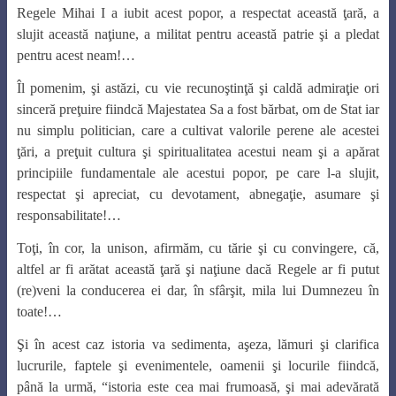
Regele Mihai I a iubit acest popor, a respectat această ţară, a
slujit această naţiune, a militat pentru această patrie şi a pledat
pentru acest neam!…
Îl pomenim, şi astăzi, cu vie recunoştinţă şi caldă admiraţie ori
sinceră preţuire fiindcă Majestatea Sa a fost bărbat, om de Stat iar
nu simplu politician, care a cultivat valorile perene ale acestei
ţări, a preţuit cultura şi spiritualitatea acestui neam şi a apărat
principiile fundamentale ale acestui popor, pe care l-a slujit,
respectat şi apreciat, cu devotament, abnegaţie, asumare şi
responsabilitate!…
Toţi, în cor, la unison, afirmăm, cu tărie şi cu convingere, că,
altfel ar fi arătat această ţară şi naţiune dacă Regele ar fi putut
(re)veni la conducerea ei dar, în sfârşit, mila lui Dumnezeu în
toate!…
Şi în acest caz istoria va sedimenta, aşeza, lămuri şi clarifica
lucrurile, faptele şi evenimentele, oamenii şi locurile fiindcă,
până la urmă, “istoria este cea mai frumoasă, şi mai adevărată