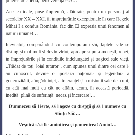
puterea de a ierta, perseverență etc!…
Acestea toate, puse împreună, alăturate, pentru un personaj al
secolelor XX – XXI, în împrejurările excepționale în care Regele
Mihai I a condus România, fac din El expresia unui fenomen al
naturii umane!…
Inevitabil, comparându-l cu contemporanii săi, faptele sale se
disting și mai mult și devin virtuţi aproape supra-omenești, repet,
în împrejurările și în condițiile îndelungatei și tragicei sale vieţi.
„Trădat de toți, loial tuturor”, cum spunea unul dintre cei care l-
au cunoscut, devine o ipostază națională și legendară a
generozității, a îngăduinţei, a toleranței și a misiunii sale de a uni,
cu atât mai mult cu cât ne aflăm, acum, în această perioadă,
inedită, plină de suferinţă, necaz şi încercare!…
Dumnezeu să-l ierte, să-l aşeze cu drepţii şi să-l numere cu
Sfinţii Săi!…
Veşnică să-i fie amintirea şi pomenirea! Amin!…