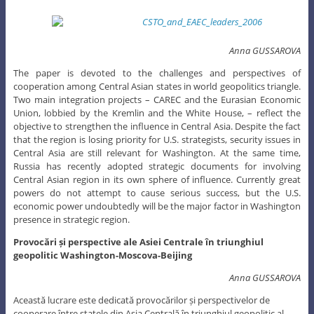
Anna GUSSAROVA
The paper is devoted to the challenges and perspectives of
cooperation among Central Asian states in world geopolitics triangle.
Two main integration projects – CAREC and the Eurasian Economic
Union, lobbied by the Kremlin and the White House, – reflect the
objective to strengthen the influence in Central Asia. Despite the fact
that the region is losing priority for U.S. strategists, security issues in
Central Asia are still relevant for Washington. At the same time,
Russia has recently adopted strategic documents for involving
Central Asian region in its own sphere of influence. Currently great
powers do not attempt to cause serious success, but the U.S.
economic power undoubtedly will be the major factor in Washington
presence in strategic region.
Provocări și perspective ale Asiei Centrale în triunghiul
geopolitic Washington-Moscova-Beijing
Anna GUSSAROVA
Această lucrare este dedicată provocărilor și perspectivelor de
cooperare între statele din Asia Centrală în triunghiul geopolitic al