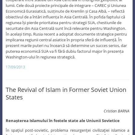
lumii. Cele două proiecte principale de integrare – CAREC și Uniunea
Economică Eurasiatică, susținute de Kremlin și Casa Albă, – reflectă
obiectivul de a întări influența în Asia Centrală. În pofida faptului că
regiunea își pierde prioritatea pentru strategii SUA, chestiunile de
securitate din Asia Centrală sunt încă relevante pentru Washington.
În același timp, Rusia recent a adoptat documente strategice pentru
implicarea regiunii central asiatice în propria sferă de influență. În
prezent marile puteri nu încearcă să determine un succes serios, dar
puterea economică SUA va fi fără dubiu factorul major în prezența
Washington-ului în regiunea strategică.
17/09/2013
The Revival of Islam in Former Soviet Union
States
Cristian BARNA
Renașterea Islamului în fostele state ale Uniunii Sovietice
În spaţiul post-sovietic, problema resurgenţei civilizaţiei islamice a