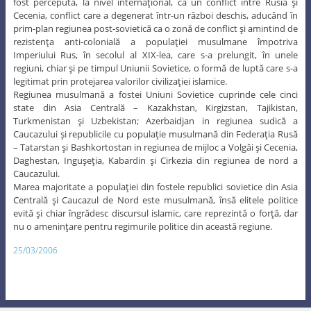
fost percepută, la nivel internaţional, ca un conflict între Rusia şi
Cecenia, conflict care a degenerat într-un război deschis, aducând în
prim-plan regiunea post-sovietică ca o zonă de conflict şi amintind de
rezistenţa anti-colonială a populaţiei musulmane împotriva
Imperiului Rus, în secolul al XIX-lea, care s-a prelungit, în unele
regiuni, chiar şi pe timpul Uniunii Sovietice, o formă de luptă care s-a
legitimat prin protejarea valorilor civilizaţiei islamice.
Regiunea musulmană a fostei Uniuni Sovietice cuprinde cele cinci
state din Asia Centrală – Kazakhstan, Kirgizstan, Tajikistan,
Turkmenistan şi Uzbekistan; Azerbaidjan in regiunea sudică a
Caucazului şi republicile cu populaţie musulmană din Federaţia Rusă
– Tatarstan şi Bashkortostan in regiunea de mijloc a Volgăi şi Cecenia,
Daghestan, Inguşeţia, Kabardin şi Cirkezia din regiunea de nord a
Caucazului.
Marea majoritate a populaţiei din fostele republici sovietice din Asia
Centrală şi Caucazul de Nord este musulmană, însă elitele politice
evită şi chiar îngrădesc discursul islamic, care reprezintă o forţă, dar
nu o ameninţare pentru regimurile politice din această regiune.
25/03/2006