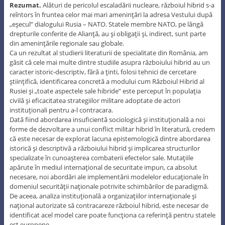
Rezumat.
Alături de pericolul escaladării nucleare, războiul hibrid s-a
reîntors în fruntea celor mai mari ameninţări la adresa Vestului după
„eşecul” dialogului Rusia – NATO. Statele membre NATO, pe lângă
drepturile conferite de Alianţă, au şi obligaţii şi, indirect, sunt parte
din ameninţările regionale sau globale.
Ca un rezultat al studierii literaturii de specialitate din România, am
găsit că cele mai multe dintre studiile asupra războiului hibrid au un
caracter istoric-descriptiv, fără a ţinti, folosi tehnici de cercetare
ştiinţifică, identificarea concretă a modului cum Războiul Hibrid al
Rusiei şi „toate aspectele sale hibride” este perceput în populaţia
civilă şi eficacitatea strategiilor militare adoptate de actori
instituţionali pentru a-l contracara.
Dată fiind abordarea insuficientă sociologică şi instituţională a noi
forme de dezvoltare a unui conflict militar hibrid în literatură, credem
că este necesar de explorat lacuna epistemologică dintre abordarea
istorică şi descriptivă a războiului hibrid şi implicarea structurilor
specializate în cunoaşterea combaterii efectelor sale. Mutaţiile
apărute în mediul internaţional de securitate impun, ca absolut
necesare, noi abordări ale implementării modelelor educaţionale în
domeniul securităţii naţionale potrivite schimbărilor de paradigmă.
De aceea, analiza instituţională a organizaţiilor internaţionale şi
naţional autorizate să contracareze războiul hibrid, este necesar de
identificat acel model care poate funcţiona ca referinţă pentru statele
est europene.