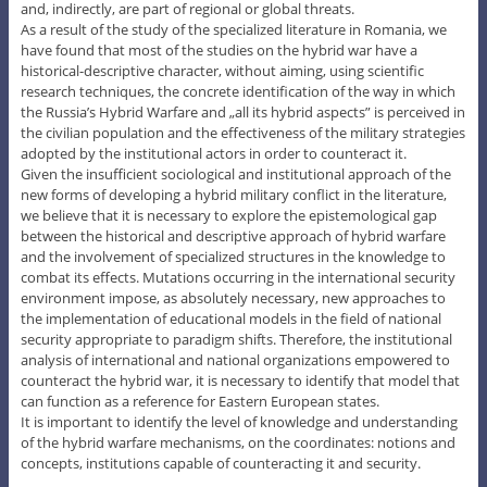
and, indirectly, are part of regional or global threats.
As a result of the study of the specialized literature in Romania, we
have found that most of the studies on the hybrid war have a
historical-descriptive character, without aiming, using scientific
research techniques, the concrete identification of the way in which
the Russia’s Hybrid Warfare and „all its hybrid aspects” is perceived in
the civilian population and the effectiveness of the military strategies
adopted by the institutional actors in order to counteract it.
Given the insufficient sociological and institutional approach of the
new forms of developing a hybrid military conflict in the literature,
we believe that it is necessary to explore the epistemological gap
between the historical and descriptive approach of hybrid warfare
and the involvement of specialized structures in the knowledge to
combat its effects. Mutations occurring in the international security
environment impose, as absolutely necessary, new approaches to
the implementation of educational models in the field of national
security appropriate to paradigm shifts. Therefore, the institutional
analysis of international and national organizations empowered to
counteract the hybrid war, it is necessary to identify that model that
can function as a reference for Eastern European states.
It is important to identify the level of knowledge and understanding
of the hybrid warfare mechanisms, on the coordinates: notions and
concepts, institutions capable of counteracting it and security.