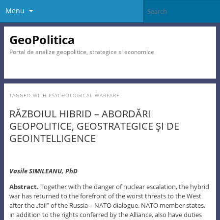
Menu
GeoPolitica
Portal de analize geopolitice, strategice si economice
TAGGED WITH
PSYCHOLOGICAL WARFARE
RĂZBOIUL HIBRID – ABORDĂRI
GEOPOLITICE, GEOSTRATEGICE ŞI DE
GEOINTELLIGENCE
Vasile SIMILEANU, PhD
Abstract.
Together with the danger of nuclear escalation, the hybrid
war has returned to the forefront of the worst threats to the West
after the „fail” of the Russia – NATO dialogue. NATO member states,
in addition to the rights conferred by the Alliance, also have duties