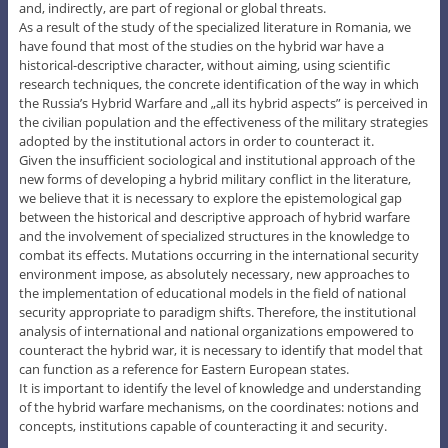
and, indirectly, are part of regional or global threats.
As a result of the study of the specialized literature in Romania, we
have found that most of the studies on the hybrid war have a
historical-descriptive character, without aiming, using scientific
research techniques, the concrete identification of the way in which
the Russia’s Hybrid Warfare and „all its hybrid aspects” is perceived in
the civilian population and the effectiveness of the military strategies
adopted by the institutional actors in order to counteract it.
Given the insufficient sociological and institutional approach of the
new forms of developing a hybrid military conflict in the literature,
we believe that it is necessary to explore the epistemological gap
between the historical and descriptive approach of hybrid warfare
and the involvement of specialized structures in the knowledge to
combat its effects. Mutations occurring in the international security
environment impose, as absolutely necessary, new approaches to
the implementation of educational models in the field of national
security appropriate to paradigm shifts. Therefore, the institutional
analysis of international and national organizations empowered to
counteract the hybrid war, it is necessary to identify that model that
can function as a reference for Eastern European states.
It is important to identify the level of knowledge and understanding
of the hybrid warfare mechanisms, on the coordinates: notions and
concepts, institutions capable of counteracting it and security.