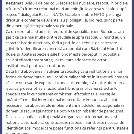
Rezumat.
Alături de pericolul escaladării nucleare, războiul hibrid s-a
reîntors în fruntea celor mai mari ameninţări la adresa Vestului după
„eşecul” dialogului Rusia – NATO. Statele membre NATO, pe lângă
drepturile conferite de Alianţă, au şi obligaţii şi, indirect, sunt parte
din ameninţările regionale sau globale.
Ca un rezultat al studierii literaturii de specialitate din România, am
găsit că cele mai multe dintre studiile asupra războiului hibrid au un
caracter istoric-descriptiv, fără a ţinti, folosi tehnici de cercetare
ştiinţifică, identificarea concretă a modului cum Războiul Hibrid al
Rusiei şi „toate aspectele sale hibride” este perceput în populaţia
civilă şi eficacitatea strategiilor militare adoptate de actori
instituţionali pentru a-l contracara.
Dată fiind abordarea insuficientă sociologică şi instituţională a noi
forme de dezvoltare a unui conflict militar hibrid în literatură, credem
că este necesar de explorat lacuna epistemologică dintre abordarea
istorică şi descriptivă a războiului hibrid şi implicarea structurilor
specializate în cunoaşterea combaterii efectelor sale. Mutaţiile
apărute în mediul internaţional de securitate impun, ca absolut
necesare, noi abordări ale implementării modelelor educaţionale în
domeniul securităţii naţionale potrivite schimbărilor de paradigmă.
De aceea, analiza instituţională a organizaţiilor internaţionale şi
naţional autorizate să contracareze războiul hibrid, este necesar de
identificat acel model care poate funcţiona ca referinţă pentru statele
est europene.