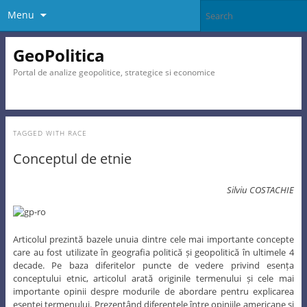
Menu
GeoPolitica
Portal de analize geopolitice, strategice si economice
TAGGED WITH
RACE
Conceptul de etnie
Silviu COSTACHIE
Articolul prezintă bazele unuia dintre cele mai importante concepte
care au fost utilizate în geografia politică și geopolitică în ultimele 4
decade. Pe baza diferitelor puncte de vedere privind esența
conceptului etnic, articolul arată originile termenului și cele mai
importante opinii despre modurile de abordare pentru explicarea
esenței termenului. Prezentând diferențele între opiniile americane și