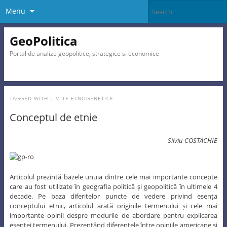
Menu
GeoPolitica
Portal de analize geopolitice, strategice si economice
TAGGED WITH
LIMITE ETNOGENETICE
Conceptul de etnie
Silviu COSTACHIE
Articolul prezintă bazele unuia dintre cele mai importante concepte
care au fost utilizate în geografia politică și geopolitică în ultimele 4
decade. Pe baza diferitelor puncte de vedere privind esența
conceptului etnic, articolul arată originile termenului și cele mai
importante opinii despre modurile de abordare pentru explicarea
esenței termenului. Prezentând diferențele între opiniile americane și