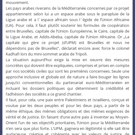
mouvement.
Les pays arabes riverains de la Méditerranée concernes par ce projet
appartiennent selon lui a un espace arabe sous le parapluie de la
Ligue arabe et a l`espace africain sous l`égide de l’Union Africaine
(UA). Pour cela, il faut plutôt soutenir les formules de coopération
entre Bruxelles, capitale de l’Union Européenne, le Caire, capitale de
la Ligue Arabe, et Addis-Abeba, capitale de l’Union Africaine. Or „La
capitale qui gère ce projet (d’UPM) est Bruxelles et nous ne
dépendons pas de Bruxelles”, déclarait encore avec force le colonel
Kadhafi lors du mini-sommet arabe de Tripoli.
La situation aujourd’hui exige la mise en oeuvre des mesures
concrètes qui doivent être expliquées, comprises et prises en compte
par nos sociétés civiles qui sont les premières concernees. Seule une
approche inclusive et globale est de nature a faire bouger les lignes
jusqu’ici conventionnelles du partenariat euro-Méditerranéen en
incluant les dossiers politiques qui déterminent la crédibilité et
l’adhésion des sociétés a ce grand chantier.
Il faut, pour cela, une paix entre Palestiniens et Israéliens, conçue et
voulue par les deux peuples et pour les deux pays, a partir de la
même éthique, des mêmes obligations et des mêmes exigences de
vérité et de justice. En faisant d’une autre paix à inventer au Moyen-
Orient l’un de ses objectifs prioritaires, l’Union pour la Méditerranée
n’en sera que plus forte. L’UPM, gagnera en légitimité si elle sait être
audacieuse, créative et cohérente avec les valeurs de justice, de