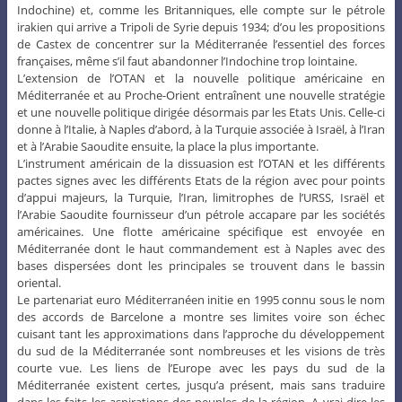
Indochine) et, comme les Britanniques, elle compte sur le pétrole
irakien qui arrive a Tripoli de Syrie depuis 1934; d’ou les propositions
de Castex de concentrer sur la Méditerranée l’essentiel des forces
françaises, même s’il faut abandonner l’Indochine trop lointaine.
L’extension de l’OTAN et la nouvelle politique américaine en
Méditerranée et au Proche-Orient entraînent une nouvelle stratégie
et une nouvelle politique dirigée désormais par les Etats Unis. Celle-ci
donne à l’Italie, à Naples d’abord, à la Turquie associée à Israël, à l’Iran
et à l’Arabie Saoudite ensuite, la place la plus importante.
L’instrument américain de la dissuasion est l’OTAN et les différents
pactes signes avec les différents Etats de la région avec pour points
d’appui majeurs, la Turquie, l’Iran, limitrophes de l’URSS, Israël et
l’Arabie Saoudite fournisseur d’un pétrole accapare par les sociétés
américaines. Une flotte américaine spécifique est envoyée en
Méditerranée dont le haut commandement est à Naples avec des
bases dispersées dont les principales se trouvent dans le bassin
oriental.
Le partenariat euro Méditerranéen initie en 1995 connu sous le nom
des accords de Barcelone a montre ses limites voire son échec
cuisant tant les approximations dans l’approche du développement
du sud de la Méditerranée sont nombreuses et les visions de très
courte vue. Les liens de l’Europe avec les pays du sud de la
Méditerranée existent certes, jusqu’a présent, mais sans traduire
dans les faits les aspirations des peuples de la région. A vrai dire les