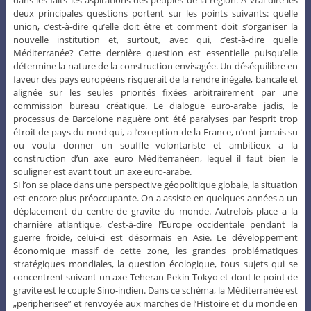
deux principales questions portent sur les points suivants: quelle
union, c’est-à-dire qu’elle doit être et comment doit s’organiser la
nouvelle institution et, surtout, avec qui, c’est-à-dire quelle
Méditerranée? Cette dernière question est essentielle puisqu’elle
détermine la nature de la construction envisagée. Un déséquilibre en
faveur des pays européens risquerait de la rendre inégale, bancale et
alignée sur les seules priorités fixées arbitrairement par une
commission bureau créatique. Le dialogue euro-arabe jadis, le
processus de Barcelone naguère ont été paralyses par l’esprit trop
étroit de pays du nord qui, a l’exception de la France, n’ont jamais su
ou voulu donner un souffle volontariste et ambitieux a la
construction d’un axe euro Méditerranéen, lequel il faut bien le
souligner est avant tout un axe euro-arabe.
Si l’on se place dans une perspective géopolitique globale, la situation
est encore plus préoccupante. On a assiste en quelques années a un
déplacement du centre de gravite du monde. Autrefois place a la
charnière atlantique, c’est-à-dire l’Europe occidentale pendant la
guerre froide, celui-ci est désormais en Asie. Le développement
économique massif de cette zone, les grandes problématiques
stratégiques mondiales, la question écologique, tous sujets qui se
concentrent suivant un axe Teheran-Pekin-Tokyo et dont le point de
gravite est le couple Sino-indien. Dans ce schéma, la Méditerranée est
„peripherisee” et renvoyée aux marches de l’Histoire et du monde en