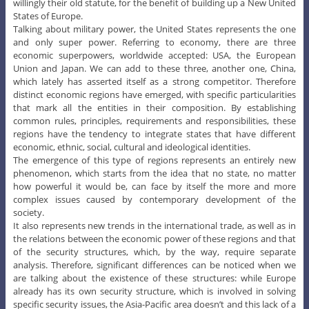
willingly their old statute, for the benefit of building up a New United
States of Europe.
Talking about military power, the United States represents the one
and only super power. Referring to economy, there are three
economic superpowers, worldwide accepted: USA, the European
Union and Japan. We can add to these three, another one, China,
which lately has asserted itself as a strong competitor. Therefore
distinct economic regions have emerged, with specific particularities
that mark all the entities in their composition. By establishing
common rules, principles, requirements and responsibilities, these
regions have the tendency to integrate states that have different
economic, ethnic, social, cultural and ideological identities.
The emergence of this type of regions represents an entirely new
phenomenon, which starts from the idea that no state, no matter
how powerful it would be, can face by itself the more and more
complex issues caused by contemporary development of the
society.
It also represents new trends in the international trade, as well as in
the relations between the economic power of these regions and that
of the security structures, which, by the way, require separate
analysis. Therefore, significant differences can be noticed when we
are talking about the existence of these structures: while Europe
already has its own security structure, which is involved in solving
specific security issues, the Asia-Pacific area doesn’t and this lack of a