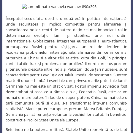
Începutul secolului a deschis o nouă eră în politica internațională,
unde securitatea și implicit competiția pentru afirmarea și
consolidarea noilor centri de putere dețin cel mai important rol în
determinarea evoluției lumii și stabilirea unei noi ordini
internaționale. Globalizarea, integrarea europeană și euro-atlantică,
preocuparea Rusiei pentru câștigarea un rol de decident în
rezolvarea problemelor internaționale, afirmarea din ce în ce mai
puternică a Chinei și a altor țări asiatice, criza din Golf, în principal
conflictul din Irak, și problema non-proliferării nord-coreene, precum
și tensiunile crescute între India și Pakistan, două țări nucleare, sunt
caracteristice pentru evoluția actualului mediu de securitate. Suntem
martorii unor schimbări esențiale care privesc marile puteri ale lumii.
Germania nu mai este un stat divizat. Fostul imperiu sovietic a fost
dezmembrat și ceea ce a rămas din el, Federația Rusă, este acum
numai o mare putere în loc de o super putere. China nu mai este o
țară comunistă pură și dură; s-a transformat într-una comunist-
capitalistă. Marile puteri europene, precum Marea Britanie, Franța și
Germania par să renunțe voluntar la vechiul lor statut, în beneficiul
construcției Noilor State Unite ale Europei.
Referindu-ne la puterea militară, Statele Unite reprezintă o, de fapt