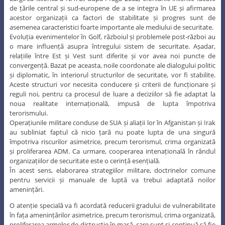
de țările central și sud-europene de a se integra în UE și afirmarea
acestor organizații ca factori de stabilitate și progres sunt de
asemenea caracteristici foarte importante ale mediului de securitate.
Evoluția evenimentelor în Golf, războiul și problemele post-război au
o mare influență asupra întregului sistem de securitate. Așadar,
relațiile între Est și Vest sunt diferite și vor avea noi puncte de
convergență. Bazat pe aceasta, noile coordonate ale dialogului politic
și diplomatic, în interiorul structurilor de securitate, vor fi stabilite.
Aceste structuri vor necesita conducere și criterii de funcționare și
reguli noi, pentru ca procesul de luare a deciziilor să fie adaptat la
noua realitate internațională, impusă de lupta împotriva
terorismului.
Operațiunile militare conduse de SUA și aliații lor în Afganistan și Irak
au subliniat faptul că nicio țară nu poate lupta de una singură
împotriva riscurilor asimetrice, precum terorismul, crima organizată
și proliferarea ADM. Ca urmare, cooperarea intenațională în rândul
organizațiilor de securitate este o cerință esențială.
În acest sens, elaborarea strategiilor militare, doctrinelor comune
pentru servicii și manuale de luptă va trebui adaptată noilor
amenințări.
O atenție specială va fi acordată reducerii gradului de vulnerabilitate
în fața amenințărilor asimetrice, precum terorismul, crima organizată,
proliferarea armelor de distrucție în masă, care sunt și continuă să fie