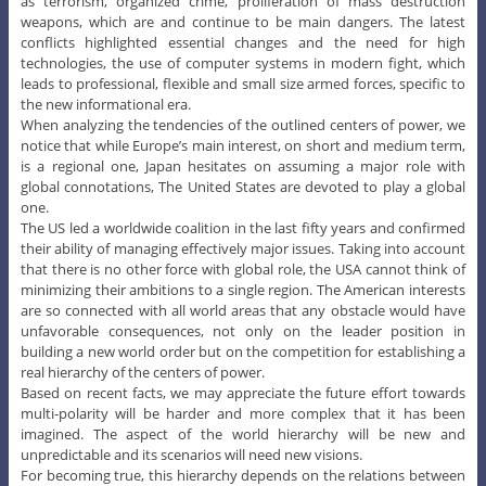
as terrorism, organized crime, proliferation of mass destruction
weapons, which are and continue to be main dangers. The latest
conflicts highlighted essential changes and the need for high
technologies, the use of computer systems in modern fight, which
leads to professional, flexible and small size armed forces, specific to
the new informational era.
When analyzing the tendencies of the outlined centers of power, we
notice that while Europe’s main interest, on short and medium term,
is a regional one, Japan hesitates on assuming a major role with
global connotations, The United States are devoted to play a global
one.
The US led a worldwide coalition in the last fifty years and confirmed
their ability of managing effectively major issues. Taking into account
that there is no other force with global role, the USA cannot think of
minimizing their ambitions to a single region. The American interests
are so connected with all world areas that any obstacle would have
unfavorable consequences, not only on the leader position in
building a new world order but on the competition for establishing a
real hierarchy of the centers of power.
Based on recent facts, we may appreciate the future effort towards
multi-polarity will be harder and more complex that it has been
imagined. The aspect of the world hierarchy will be new and
unpredictable and its scenarios will need new visions.
For becoming true, this hierarchy depends on the relations between