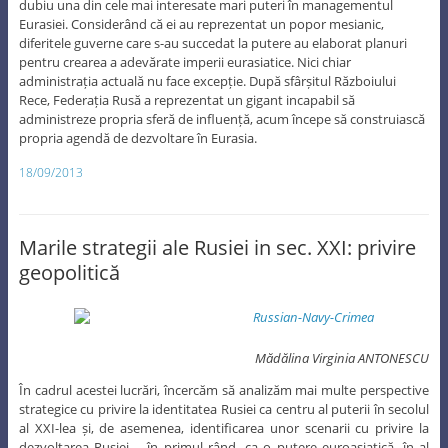
dubiu una din cele mai interesate mari puteri în managementul
Eurasiei. Considerând că ei au reprezentat un popor mesianic,
diferitele guverne care s-au succedat la putere au elaborat planuri
pentru crearea a adevărate imperii eurasiatice. Nici chiar
administrația actuală nu face excepție. După sfârșitul Războiului
Rece, Federația Rusă a reprezentat un gigant incapabil să
administreze propria sferă de influență, acum începe să construiască
propria agendă de dezvoltare în Eurasia.
18/09/2013
Marile strategii ale Rusiei in sec. XXI: privire
geopolitică
Mădălina Virginia ANTONESCU
În cadrul acestei lucrări, încercăm să analizăm mai multe perspective
strategice cu privire la identitatea Rusiei ca centru al puterii în secolul
al XXI-lea și, de asemenea, identificarea unor scenarii cu privire la
dezvoltarea Rusiei – în primul rând, ca o putere euroasiatică, în al