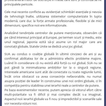
principalele pericole.
Cele mai recente conflicte au evidențiat schimbări esențiale și nevoia
de tehnologii înalte, utilizarea sistemelor computerizate în lupta
modernă, care duc la forțe armate profesionale, flexibile și de mici
dimensiuni, specifice noii ere informaționale.
Analizând tendințele centrelor de putere menționate, observăm că
pe când interesul principal al Europei, pe termen scurt și mediu, este
unul regional, Japonia ezită să-și asume un rol major care are
conotații globale, Statele Unite se dedică unui joc global.
SUA au condus o coaliție globală în ultimii cincizeci de ani și au
confirmat abilitatea lor de a administra efectiv probleme majore.
Luând în considerare că nu există altă forță cu rol global, SUA nu se
pot gândi la minimalizarea ambițiilor lor la o singură regiune.
Interesele americane sunt atât de conectate cu toate regiunile lumii,
încât orice obstacol va avea consecințe nefavorabile, nu numai
asupra poziției de leader în construirea unei noi ordini globale, ci în
competiția pentru stabilirea unei ierarhii reale a centrelor de putere.
Pe baza evenimentelor recente, putem aprecia că viitorul efort către
multi-polaritate va fi dificil și mai complex decât s-a imaginat.
Aspectul noii ierarhii globale va fi nou și impredictibil și scenariile sale
vor necesita viziuni noi.