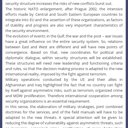
security structure increases the risks of new conflicts burst out.
The historic NATO enlargement, after Prague 2002, the intensive
efforts made by Central and South Eastern European countries to
integrate into EU and the assertion of these organizations, as factors
of stability and progress are also very important characteristics of
the security environment.
The evolution of events in the Gulf, the war and the post – war issues
have a great influence on the entire security system. So, relations
between East and West are different and will have new points of
convergence. Based on that, new coordinates for political and
diplomatic dialogue, within security structures will be established.
These structures will need new leadership and functioning criteria
and rules, so that the decision making process is adapted to the new
international reality, imposed by the fight against terrorism.
Military operations conducted by the US and their allies in
Afghanistan and Iraq highlighted the fact that no country can fight
by itself against asymmetric risks, such as terrorism, organized crime
and MDW proliferation. Therefore international cooperation among
security organizations is an essential requirement.
In this sense, the elaboration of military strategies, joint combined
doctrines for the services, and of the field manuals will have to be
adapted to the new threats. A special attention will be given to
reducing the degree of vulnerability against asymmetric threats, such