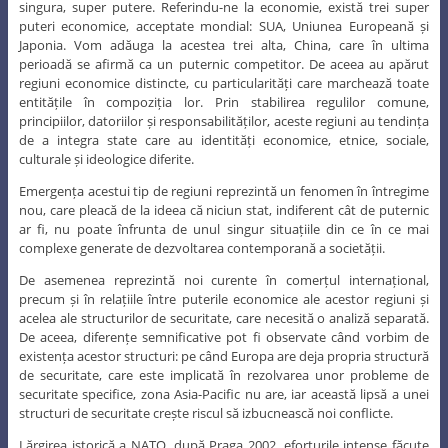
singura, super putere. Referindu-ne la economie, există trei super
puteri economice, acceptate mondial: SUA, Uniunea Europeană și
Japonia. Vom adăuga la acestea trei alta, China, care în ultima
perioadă se afirmă ca un puternic competitor. De aceea au apărut
regiuni economice distincte, cu particularități care marchează toate
entitățile în compoziția lor. Prin stabilirea regulilor comune,
principiilor, datoriilor și responsabilităților, aceste regiuni au tendința
de a integra state care au identități economice, etnice, sociale,
culturale și ideologice diferite.
Emergența acestui tip de regiuni reprezintă un fenomen în întregime
nou, care pleacă de la ideea că niciun stat, indiferent cât de puternic
ar fi, nu poate înfrunta de unul singur situațiile din ce în ce mai
complexe generate de dezvoltarea contemporană a societății.
De asemenea reprezintă noi curente în comerțul internațional,
precum și în relațiile între puterile economice ale acestor regiuni și
acelea ale structurilor de securitate, care necesită o analiză separată.
De aceea, diferențe semnificative pot fi observate când vorbim de
existența acestor structuri: pe când Europa are deja propria structură
de securitate, care este implicată în rezolvarea unor probleme de
securitate specifice, zona Asia-Pacific nu are, iar această lipsă a unei
structuri de securitate crește riscul să izbucnească noi conflicte.
Lărgirea istorică a NATO, după Praga 2002, eforturile intense făcute