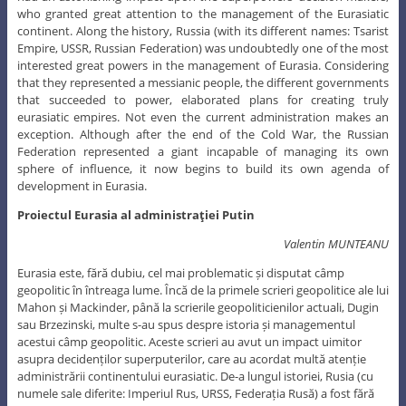
who granted great attention to the management of the Eurasiatic
continent. Along the history, Russia (with its different names: Tsarist
Empire, USSR, Russian Federation) was undoubtedly one of the most
interested great powers in the management of Eurasia. Considering
that they represented a messianic people, the different governments
that succeeded to power, elaborated plans for creating truly
eurasiatic empires. Not even the current administration makes an
exception. Although after the end of the Cold War, the Russian
Federation represented a giant incapable of managing its own
sphere of influence, it now begins to build its own agenda of
development in Eurasia.
Proiectul Eurasia al administraţiei Putin
Valentin MUNTEANU
Eurasia este, fără dubiu, cel mai problematic și disputat câmp
geopolitic în întreaga lume. Încă de la primele scrieri geopolitice ale lui
Mahon și Mackinder, până la scrierile geopoliticienilor actuali, Dugin
sau Brzezinski, multe s-au spus despre istoria și managementul
acestui câmp geopolitic. Aceste scrieri au avut un impact uimitor
asupra decidenților superputerilor, care au acordat multă atenție
administrării continentului eurasiatic. De-a lungul istoriei, Rusia (cu
numele sale diferite: Imperiul Rus, URSS, Federația Rusă) a fost fără