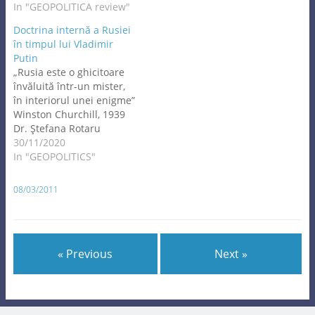
Regatului Arabiei Saudite
In "GEOPOLITICA review"
îi revine un rol important
Doctrina internă a Rusiei
în plan geopolitic şi
în timpul lui Vladimir
geostrategic. Din acest
Putin
punct de vedere,
„Rusia este o ghicitoare
prezentăm provocările
învăluită într-un mister,
care există în Orientul
în interiorul unei enigme”
Mijlociu şi, în mod cu…
Winston Churchill, 1939
Dr. Ştefana Rotaru
Abstract Since the end of
30/11/2020
the Cold War and the
In "GEOPOLITICS"
Soviet disintegration,
considered by Vladimir
08/03/2011
Putin the greatest
geopolitical catastrophe,
Russia is trying to find its
own away, pendulating
« Previous
Next »
between democracy and
autocracy,…