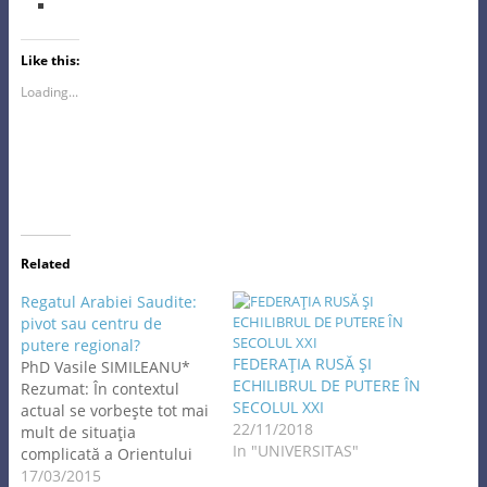
Like this:
Loading...
Related
Regatul Arabiei Saudite:
pivot sau centru de
putere regional?
FEDERAŢIA RUSĂ ŞI
PhD Vasile SIMILEANU*
ECHILIBRUL DE PUTERE ÎN
Rezumat: În contextul
SECOLUL XXI
actual se vorbeşte tot mai
22/11/2018
mult de situaţia
In "UNIVERSITAS"
complicată a Orientului
Mijlociu. În acest sens,
17/03/2015