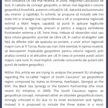
estic (inițiativa UE cea mai recentă, în 2009). Regiunea Caucazului de
Sud, în calitate de concept geopolitic, a rămas mai degrabă o viziune
geopolitică învechită, puternic criticată în UE, datorită exclusivismului
său interior și rigidităţii. În schimb, se propune să includă cele trei
state într-o strategie mai cuprinzătoare a UE și cooperarea regională
extinsă a Mării Negre, capabilă să pună în aplicare legăturile
subregionale și regionale, precum și pentru a asigura extinderea
frontierelor externe a UE. Între timp, trebuie să observăm rolul sau
lipsa rolului geopolitic acordat de către UE, în cadrul strategiilor sale
față de diferite stări ale spațiului ex-sovietic, a unor actori regionali
majori cum ar fi Turcia, Rusia sau Iran. Este esențial, în opinia noastră,
să descoperim implicațiile geopolitice pentru viitorul regiunii, prin
analiza corectă a ce atitudine are UE în ceea ce privește acești actori
majori, care sunt, în mod implicit, centrele concurente ale puterii (din
punct de vedere geopolitic).
Within this article we are trying to analyze the present EU strategies
regarding the so-called “region of South Caucasus” (as geopolitical
region composed by states as Armenia, Azerbaijan, Georgia) as the
ENP, the Black Sea Synergy or the Eastern Partnership (the most
recent EU initiative, in 2009). The South Caucasus region, as
geopolitical concept, remained rather an obsolete geopolitical vision,
strongly criticized in EU due to its inner exclusivism and rigidity.
Instead, it is proposed to include the three states in a most