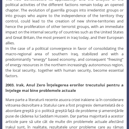
political activities of the different factions remain today an opened
chapter. The evolution of guerrilla groups into irredentist groups or
into groups who aspire to the independence of the territory they
control, could lead to the creation of new shrine-territories and
hence the proliferation of other terrorist groups, with an immediate
impact on the internal security of countries such as the United States
and Great Britain, the most present in Iraq today, and their European
allies.
In the case of a political convergence in favor of consolidating the
macro-regional area of southern Iraq, stabilized and with a
predominantly “energy” based economy, and consequent “freezing”
of energy resources in the northern increasingly autonomous region,
the local security, together with human security, become essential
factors.
2003. Irak, Anul Zero Înţelegerea erorilor trecutului pentru a
înţelege mai bine problemele actuale
Mare parte a literaturii recente asuora crizei irakiene ia în considerare
viitoarea dezvoltare a Statului care a fost progresiv demantelată de o
abordare greşită şi o politică greşită faţă de probleme şi ameninţările
puse de căderea lui Saddam Hussein. Dar partea majoritară a acestor
articole pare să uite cât de multe din problemele actuale afectând
Irakul sunt, în realitate, rezultatele unor probleme care au rămas