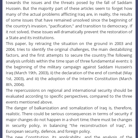
towards the issues and the threats posed by the fall of Saddam
Hussein. But the majority part of these articles seem to forget how
many of the actual problems afflicting Iraq are, in reality, the results
of some issues that have remained unsolved since the beginning of
the country’s invasion, “pacification,” and transition to democracy. If
it not solved, these issues will dramatically prevent the restoration of
a State and its institutions.
This paper, by retracing the situation on the ground in 2003 and
2004, tries to identify the original challenges, the main destabilizing
factors, and the first attempts to secure the country.The following
analysis unfolds within the time span of three fundamental events: i)
the beginning of the military campaign against Saddam Hussein’s
Iraq (March 19th, 2003), ii) the declaration of the end of combat (May
1st, 2003), and iii) the adoption of the Interim Constitution (March
8th, 2004).
The repercussions on regional and international security should be
evaluated according to specific perspectives, compared to the three
events mentioned above.
The danger of balkanization and somalization of Iraq is, therefore,
realistic. There could be serious consequences in terms of security if
major changes do not happen in a short time; there must be changes
in security policy, in balancing “the reconstruction of Iraq”, in
European security, defence, and foreign policy.
The new Constitution, its applicability, and the analysis of the