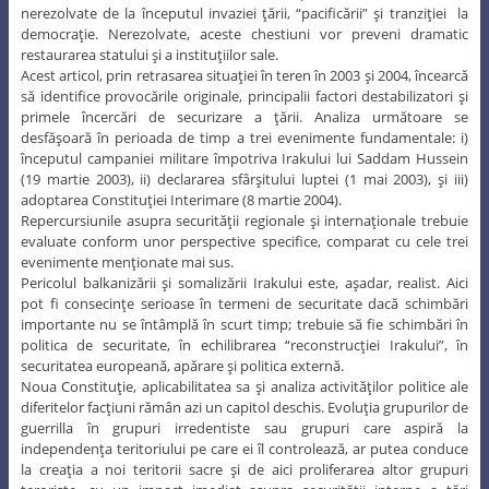
nerezolvate de la începutul invaziei ţării, “pacificării” şi tranziţiei la
democraţie. Nerezolvate, aceste chestiuni vor preveni dramatic
restaurarea statului şi a instituţiilor sale.
Acest articol, prin retrasarea situaţiei în teren în 2003 şi 2004, încearcă
să identifice provocările originale, principalii factori destabilizatori şi
primele încercări de securizare a ţării. Analiza următoare se
desfăşoară în perioada de timp a trei evenimente fundamentale: i)
începutul campaniei militare împotriva Irakului lui Saddam Hussein
(19 martie 2003), ii) declararea sfârşitului luptei (1 mai 2003), şi iii)
adoptarea Constituţiei Interimare (8 martie 2004).
Repercursiunile asupra securităţii regionale şi internaţionale trebuie
evaluate conform unor perspective specifice, comparat cu cele trei
evenimente menţionate mai sus.
Pericolul balkanizării şi somalizării Irakului este, aşadar, realist. Aici
pot fi consecinţe serioase în termeni de securitate dacă schimbări
importante nu se întâmplă în scurt timp; trebuie să fie schimbări în
politica de securitate, în echilibrarea “reconstrucţiei Irakului”, în
securitatea europeană, apărare şi politica externă.
Noua Constituţie, aplicabilitatea sa şi analiza activităţilor politice ale
diferitelor facţiuni rămân azi un capitol deschis. Evoluţia grupurilor de
guerrilla în grupuri irredentiste sau grupuri care aspiră la
independenţa teritoriului pe care ei îl controlează, ar putea conduce
la creaţia a noi teritorii sacre şi de aici proliferarea altor grupuri