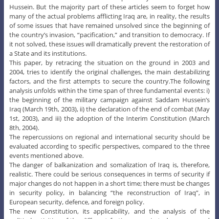
Hussein. But the majority part of these articles seem to forget how
many of the actual problems afflicting Iraq are, in reality, the results
of some issues that have remained unsolved since the beginning of
the country’s invasion, “pacification,” and transition to democracy. If
it not solved, these issues will dramatically prevent the restoration of
a State and its institutions.
This paper, by retracing the situation on the ground in 2003 and
2004, tries to identify the original challenges, the main destabilizing
factors, and the first attempts to secure the country.The following
analysis unfolds within the time span of three fundamental events: i)
the beginning of the military campaign against Saddam Hussein’s
Iraq (March 19th, 2003), ii) the declaration of the end of combat (May
1st, 2003), and iii) the adoption of the Interim Constitution (March
8th, 2004).
The repercussions on regional and international security should be
evaluated according to specific perspectives, compared to the three
events mentioned above.
The danger of balkanization and somalization of Iraq is, therefore,
realistic. There could be serious consequences in terms of security if
major changes do not happen in a short time; there must be changes
in security policy, in balancing “the reconstruction of Iraq”, in
European security, defence, and foreign policy.
The new Constitution, its applicability, and the analysis of the