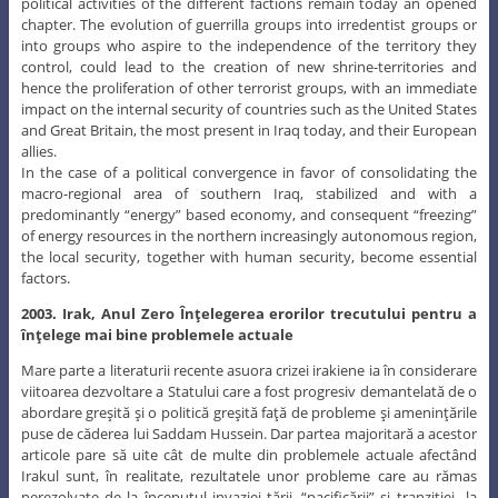
political activities of the different factions remain today an opened
chapter. The evolution of guerrilla groups into irredentist groups or
into groups who aspire to the independence of the territory they
control, could lead to the creation of new shrine-territories and
hence the proliferation of other terrorist groups, with an immediate
impact on the internal security of countries such as the United States
and Great Britain, the most present in Iraq today, and their European
allies.
In the case of a political convergence in favor of consolidating the
macro-regional area of southern Iraq, stabilized and with a
predominantly “energy” based economy, and consequent “freezing”
of energy resources in the northern increasingly autonomous region,
the local security, together with human security, become essential
factors.
2003. Irak, Anul Zero Înţelegerea erorilor trecutului pentru a
înţelege mai bine problemele actuale
Mare parte a literaturii recente asuora crizei irakiene ia în considerare
viitoarea dezvoltare a Statului care a fost progresiv demantelată de o
abordare greşită şi o politică greşită faţă de probleme şi ameninţările
puse de căderea lui Saddam Hussein. Dar partea majoritară a acestor
articole pare să uite cât de multe din problemele actuale afectând
Irakul sunt, în realitate, rezultatele unor probleme care au rămas
nerezolvate de la începutul invaziei ţării, “pacificării” şi tranziţiei la