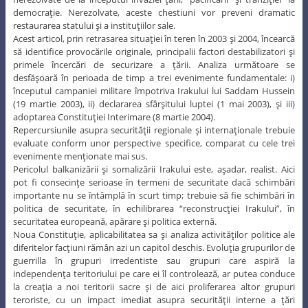
democraţie. Nerezolvate, aceste chestiuni vor preveni dramatic
restaurarea statului şi a instituţiilor sale.
Acest articol, prin retrasarea situaţiei în teren în 2003 şi 2004, încearcă
să identifice provocările originale, principalii factori destabilizatori şi
primele încercări de securizare a ţării. Analiza următoare se
desfăşoară în perioada de timp a trei evenimente fundamentale: i)
începutul campaniei militare împotriva Irakului lui Saddam Hussein
(19 martie 2003), ii) declararea sfârşitului luptei (1 mai 2003), şi iii)
adoptarea Constituţiei Interimare (8 martie 2004).
Repercursiunile asupra securităţii regionale şi internaţionale trebuie
evaluate conform unor perspective specifice, comparat cu cele trei
evenimente menţionate mai sus.
Pericolul balkanizării şi somalizării Irakului este, aşadar, realist. Aici
pot fi consecinţe serioase în termeni de securitate dacă schimbări
importante nu se întâmplă în scurt timp; trebuie să fie schimbări în
politica de securitate, în echilibrarea “reconstrucţiei Irakului”, în
securitatea europeană, apărare şi politica externă.
Noua Constituţie, aplicabilitatea sa şi analiza activităţilor politice ale
diferitelor facţiuni rămân azi un capitol deschis. Evoluţia grupurilor de
guerrilla în grupuri irredentiste sau grupuri care aspiră la
independenţa teritoriului pe care ei îl controlează, ar putea conduce
la creaţia a noi teritorii sacre şi de aici proliferarea altor grupuri
teroriste, cu un impact imediat asupra securităţii interne a ţări