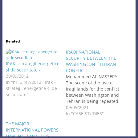
Related
IRAQI NATIONAL
SECURITY BETWEEN THE
IRAK - strategii energetice
WASHINGTON - TEHRAN
şi de securitate -
CONFLICT!
30/09/2012
Mohammed AL-NASSERY
In "nr. 3 (47/2012): Irak –
The scene of the use of
strategii energetice şi de
Iraqi lands for the conflict
securitate"
between Washington and
Tehran is being repeated
at a time when the Iraqi
09/05/2021
state is still suffering
In "CASE STUDIES"
from political instability
THE MAJOR
due to political
INTERNATIONAL POWERS
differences between the
HAVE FOUND IN THIS