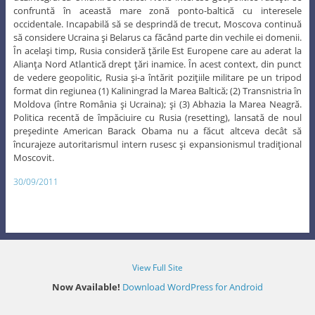
confruntă în această mare zonă ponto-baltică cu interesele
occidentale. Incapabilă să se desprindă de trecut, Moscova continuă
să considere Ucraina şi Belarus ca făcând parte din vechile ei domenii.
În acelaşi timp, Rusia consideră ţările Est Europene care au aderat la
Alianţa Nord Atlantică drept ţări inamice. În acest context, din punct
de vedere geopolitic, Rusia şi-a întărit poziţiile militare pe un tripod
format din regiunea (1) Kaliningrad la Marea Baltică; (2) Transnistria în
Moldova (între România şi Ucraina); şi (3) Abhazia la Marea Neagră.
Politica recentă de împăciuire cu Rusia (resetting), lansată de noul
preşedinte American Barack Obama nu a făcut altceva decât să
încurajeze autoritarismul intern rusesc şi expansionismul tradiţional
Moscovit.
30/09/2011
View Full Site
Now Available!
Download WordPress for Android