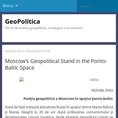
Menu
GeoPolitica
Portal de analize geopolitice, strategice si economice
TAGGED WITH
TRANS-DNIESTER
Moscow’s Geopolitical Stand in the Ponto-
Baltic Space
Nicholas Dima
Poziţia geopolitică a Moscovei în spaţiul ponto-baltic
Eseul de faţă tratează atitudinea Rusiei în spaţiul dintre Marea Baltică
şi Marea Neagră la 20 de ani după prăbuşirea comunismului şi
dezintegrarea Uniunii Sovietice. Noile interese geopolitice ruseşti se