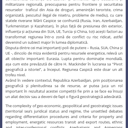
militarizare regională, preocuparea pentru frontiere și securitatea
resurselor traficul din Asia de droguri, amenințări teroriste, crima
organizată, pescuitul ilegal de nisetru, probleme de mediu), cu care
statele riverane Mării Caspice se confruntă (Rusia, Iran, Azerbaidjan,
Turkmenistan și Kazahstan), în plus față de presiunea din exterior,
influența și acțiunea din SUA, UE, Turcia și China, toți acești factori au
transformat regiunea într-o zonă de conflict cu risc ridicat, astfel
devenind un subiect major în lumea diplomatică.
Disputa dintre cei mai importanți poli de putere – Rusia, SUA, China și
UE -, dincolo de miza evidentă pentru resursele energetice, relevă un
alt obiectiv important: Eurasia. Lupta pentru dominație mondială,
așa cum este prevăzută de către H. Mackinder în lucrarea sa “Pivot
geografică a istoriei”, a început. Regiunea Caspică este doar un alt
trofeu nivel.
Având în vedere contextul, Republica Azerbaidjan, prin poziționarea
geografică și plenitudinea sa de resurse, ar putea juca un rol
important în rezultatul acestei competiții fie prin a se face ea însuși
un aliat decisiv sau a deveni de fapt o figură geostrategică adevărată.
The complexity of geo-economic, geopolitical and geostrategic issues
(territorial sea’s juridical status and regime, the unsettled debates
regarding differentiation procedures and criteria for property and
employment, energetic resources transit and export routes, ethnic
and inter-confessional conflicts, Azerbaijanis and Armenians