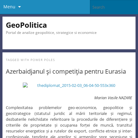
Menu
GeoPolitica
Portal de analize geopolitice, strategice si economice
TAGGED WITH
POWER POLES
Azerbaidjanul şi competiţia pentru Eurasia
Marian Vasile NAZARE
Complexitatea problemelor geo-economice, geopolitice și
geostrategice (statutul juridic al mării teritoriale și regimul,
dezbaterile nelichidate referitoare la procedurile de diferențiere și
criteriile de proprietate și ocuparea forței de muncă, tranzitul
resurselor energetice și a rutelor de export, conflicte etnice și inter-
confesionale, tendințe ale azerilor și armenilor spre secesiune și