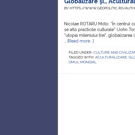
Globalizare şi… Acultura
BY HTTPS://WWW.GEOPOLITIC.RO/AUT
Nicolae ROTARU Moto: “În centrul cult
se află practicile culturale” (John To
“utopia mileniului trei”, globalizare
…
[Read more...]
FILED UNDER:
CULTURE AND CIVILIZA
TAGGED WITH:
ACULTURALIZARE
,
GL
OMUL MONDIAL