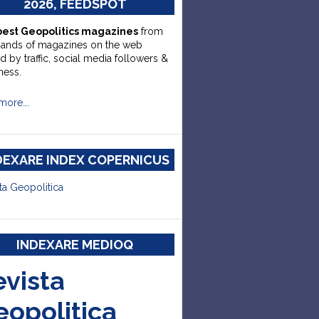
2026, FEEDSPOT
best Geopolitics magazines
from
sands of magazines on the web
d by traffic, social media followers &
ness.
more….
DEXARE INDEX COPERNICUS
ta Geopolitica
INDEXARE MEDIOQ
evista
eopolitica