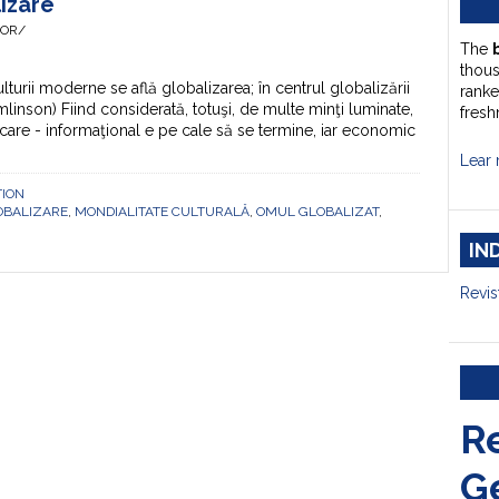
lizare
HOR/
The
thou
urii moderne se află globalizarea; în centrul globalizării
ranke
mlinson) Fiind considerată, totuşi, de multe minţi luminate,
fresh
a (care - informaţional e pe cale să se termine, iar economic
Lear 
TION
OBALIZARE
,
MONDIALITATE CULTURALĂ
,
OMUL GLOBALIZAT
,
IN
Revis
R
G