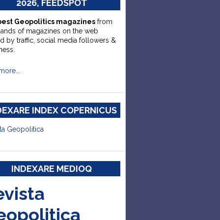
2026, FEEDSPOT
best Geopolitics magazines
from
sands of magazines on the web
d by traffic, social media followers &
ness.
more….
DEXARE INDEX COPERNICUS
ta Geopolitica
INDEXARE MEDIOQ
evista
eopolitica