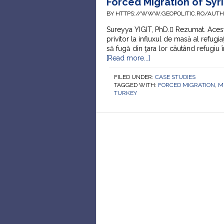
Forced Migration of Syri
BY HTTPS://WWW.GEOPOLITIC.RO/AUT
Sureyya YIGIT, PhD. Rezumat. Acest
privitor la influxul de masă al refugiaţ
să fugă din ţara lor câutând refugiu 
[Read more...]
FILED UNDER:
CASE STUDIES
TAGGED WITH:
FORCED MIGRATION
,
M
TURKEY