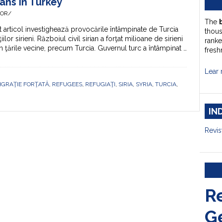
ans in Turkey
HOR/
The
 articol investighează provocările întâmpinate de Turcia
thou
iilor sirieni. Războiul civil sirian a forţat milioane de sirieni
ranke
în ţările vecine, precum Turcia. Guvernul turc a întâmpinat …
fresh
Lear 
IGRAŢIE FORŢATĂ
,
REFUGEES
,
REFUGIAŢI
,
SIRIA
,
SYRIA
,
TURCIA
,
IN
Revis
R
G