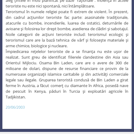
aleg ţintele în mod planificat pe baze “raţionale”. Violenţa în actele
teroriste nu este nici spontană, nici întâmplătoare.
Terorismul în numele religiei poate fi extrem de violent. În prezent,
din cadrul acţiunilor teroriste fac parte: asasinatele tradiţionale,
atacurile cu bombe, incendierile, luarea de ostatici, deturnările de
avioane şi folosirea lor drept bombe, asedierea de clădiri şi sabotajul.
Noile categorii de acţiuni teroriste includ: terorismul ecologic şi
terorismul care are la bază tehnica de vârf şi foloseşte materiale şi
arme chimice, biologice şi nucleare.
Împiedicarea reţelelor teroriste de a se finanţa nu este uşor de
realizat. Sunt greu de identificat filierele clandestine din Asia sau
Orientul Mijlociu. Osama Bin Laden, care are o avere de 300 de
milioane de dolari, dispune de resurse financiare ce provin de la
numeroase organizaţii islamice caritabile şi din activităţi comerciale
legale sau ilegale. Gruparea teroristă condusă de Bin Laden a girat
ferme în Austria, a făcut comerţ cu diamante în Africa, posedă nave
de pescuit în Kenya, păduri în Turcia şi exploatări agricole în
Tadjikistan.
20/06/2003