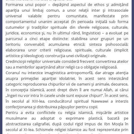
Formarea unui popor – depăşind aspectul de ethos şi admiţând
apariţia unui limbaj comun, a unor relaţii inter şi intrasociale
universal valabile pentru comunitate, manifestate prin
comportamentul unanim acceptat (în perioada iniţială sub forma
cutumelor şi tradiţiilor spirituale din sferele religioase, culturale,
juridice, economice şi, nu în ultimul rând, lingvistice) – a evoluat pe
parcursul a cinci etape distincte: stabilirea unor grupuri pe un
teritoriu convenabil; acumularea etnică; sinteza psihosocială;
elaborarea unor criterii religioase, spirituale, culturale (implicit
artistice şi ideologice); construcţia unei civilizaţii originale.
Credincioşii religiilor universale consideră frecvent convertirea ateilor
sau a membrilor aparţinând altor religii ca o obligaţie religioasă.
Coranul nu interzice imaginistica antropomorfă, dar atrage atenţia
asupra primejdiei apariţiei idolatriei, în acest sens interzicând
categoric reproducerea chipurilor vii de oameni şi animale, deoarece,
în concepţia islamică, acest drept divin îl are numai Allah, ai cărui
„îngeri nu vor intra în casele unde sunt expuse chipuri”. În acest sens,
în secolul al XIII-lea, conducătorul spiritual Nawwawi a interzis
confecţionarea şi distribuirea păpuşilor pentru copii.
Pentru a evita conflictele cu religia islamică, mişcările artistice
musulmane au adoptat o exprimare plastică, bazată pe
abstractizarea caligrafiei, după codul rigid impus de Ibn Moqla în
secolul al XI-lea. Schismele religiei islamice au fost reprezentate prin