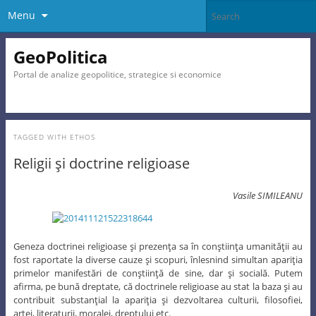
Menu
GeoPolitica
Portal de analize geopolitice, strategice si economice
TAGGED WITH
ETHOS
Religii şi doctrine religioase
Vasile SIMILEANU
Geneza doctrinei religioase şi prezenţa sa în conştiinţa umanităţii au
fost raportate la diverse cauze şi scopuri, înlesnind simultan apariţia
primelor manifestări de conştiinţă de sine, dar şi socială. Putem
afirma, pe bună dreptate, că doctrinele religioase au stat la baza şi au
contribuit substanţial la apariţia şi dezvoltarea culturii, filosofiei,
artei, literaturii, moralei, dreptului etc.