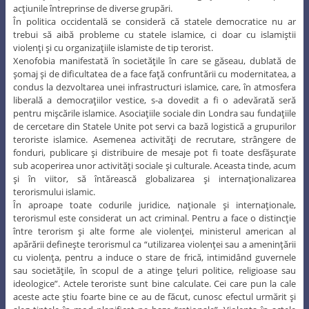
acţiunile întreprinse de diverse grupări.
În politica occidentală se consideră că statele democratice nu ar
trebui să aibă probleme cu statele islamice, ci doar cu islamiştii
violenţi şi cu organizaţiile islamiste de tip terorist.
Xenofobia manifestată în societăţile în care se găseau, dublată de
şomaj şi de dificultatea de a face faţă confruntării cu modernitatea, a
condus la dezvoltarea unei infrastructuri islamice, care, în atmosfera
liberală a democraţiilor vestice, s-a dovedit a fi o adevărată seră
pentru mişcările islamice. Asociaţiile sociale din Londra sau fundaţiile
de cercetare din Statele Unite pot servi ca bază logistică a grupurilor
teroriste islamice. Asemenea activităţi de recrutare, strângere de
fonduri, publicare şi distribuire de mesaje pot fi toate desfăşurate
sub acoperirea unor activităţi sociale şi culturale. Aceasta tinde, acum
şi în viitor, să întărească globalizarea şi internaţionalizarea
terorismului islamic.
În aproape toate codurile juridice, naţionale şi internaţionale,
terorismul este considerat un act criminal. Pentru a face o distincţie
între terorism şi alte forme ale violenţei, ministerul american al
apărării defineşte terorismul ca “utilizarea violenţei sau a ameninţării
cu violenţa, pentru a induce o stare de frică, intimidând guvernele
sau societăţile, în scopul de a atinge ţeluri politice, religioase sau
ideologice”. Actele teroriste sunt bine calculate. Cei care pun la cale
aceste acte ştiu foarte bine ce au de făcut, cunosc efectul urmărit şi