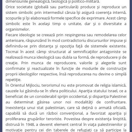
dimensiunile genealogică, teologică şi politico-militară.
Orice societate (globală sau particulară) produce şi reproduce un
sistem simbolic prin intermediul căruia îşi asigură coerenţa internă,
scopurile şi îşi elaborează formele specifice de exprimare. Acest câmp
simbolic este în acelaşi timp o unitate, dar şi o diversitate a
organismelor.
Fiecare ideologie se creează prin respingerea sau remodelarea celor
anterioare, răspunzând în mod contradictoriu discursurilor impuse şi
definindu-se prin distanţa şi opoziţia faţă de sistemele existente.
Tocmai în acest câmp structurat al semnificaţiilor antagoniste se
realizează munca ideologică sau dubla sa formă, de reproducere şi de
creaţie. Prin munca de reproducere, valorile şi alegerile sunt
confirmate şi reactualizate în funcţie de modurile de construcţie
proprii ideologiilor respective, însă reproducerea nu devine o simplă
repetiţie.
În Orientul Mijlociu, terorismul nu este promovat de religia islamică,
cauzele lui găsindu-se în sfera politicului. Apariţia statului Israel, ce a
beneficiat de un considerabil sprijin occidental, şi dispariţia Palestinei
au determinat găsirea unor noi modalităţi de confruntare.
Inexistenţa unui stat palestinian, care să deţină o armată oficială,
capabilă să ducă un război convenţional, a favorizat apariţia şi
proliferarea grupărilor teroriste. Povestea despre existenţa liniştită,
distrusă în 1948, a devenit element central în viaţa palestinienilor şi
motivaţie pentru cei din taberele de refugiaţi ca să participe la