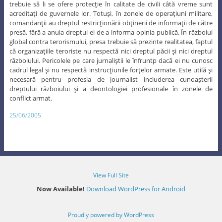
trebuie să li se ofere protecţie în calitate de civili câtă vreme sunt
acreditaţi de guvernele lor. Totuşi, în zonele de operaţiuni militare,
comandanţii au dreptul restricţionării obţinerii de informaţii de către
presă, fără a anula dreptul ei de a informa opinia publică. În războiul
global contra terorismului, presa trebuie să prezinte realitatea, faptul
că organizaţiile teroriste nu respectă nici dreptul păcii şi nici dreptul
războiului. Pericolele pe care jurnaliştii le înfruntp dacă ei nu cunosc
cadrul legal şi nu respectă instrucţiunile forţelor armate. Este utilă şi
necesară pentru profesia de journalist includerea cunoaşterii
dreptului războiului şi a deontologiei profesionale în zonele de
conflict armat.
25/06/2005
View Full Site
Now Available!
Download WordPress for Android
Proudly powered by WordPress