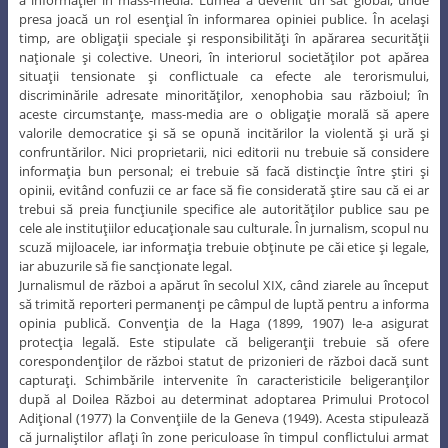
a informaţiei în mass-media. Lumea a devenit un sat global, unde
presa joacă un rol esenţial în informarea opiniei publice. În acelaşi
timp, are obligaţii speciale şi responsibilităţi în apărarea securităţii
naţionale şi colective. Uneori, în interiorul societăţilor pot apărea
situaţii tensionate şi conflictuale ca efecte ale terorismului,
discriminările adresate minorităţilor, xenophobia sau războiul; în
aceste circumstanţe, mass-media are o obligaţie morală să apere
valorile democratice şi să se opună incitărilor la violentă şi ură şi
confruntărilor. Nici proprietarii, nici editorii nu trebuie să considere
informaţia bun personal; ei trebuie să facă distincţie între ştiri şi
opinii, evitând confuzii ce ar face să fie considerată ştire sau că ei ar
trebui să preia funcţiunile specifice ale autorităţilor publice sau pe
cele ale instituţiilor educaţionale sau culturale. În jurnalism, scopul nu
scuză mijloacele, iar informaţia trebuie obţinute pe căi etice şi legale,
iar abuzurile să fie sancţionate legal.
Jurnalismul de război a apărut în secolul XIX, când ziarele au început
să trimită reporteri permanenţi pe câmpul de luptă pentru a informa
opinia publică. Convenţia de la Haga (1899, 1907) le-a asigurat
protecţia legală. Este stipulate că beligeranţii trebuie să ofere
corespondenţilor de război statut de prizonieri de război dacă sunt
capturaţi. Schimbările intervenite în caracteristicile beligeranţilor
după al Doilea Război au determinat adoptarea Primului Protocol
Adiţional (1977) la Convenţiile de la Geneva (1949). Acesta stipulează
că jurnaliştilor aflaţi în zone periculoase în timpul conflictului armat