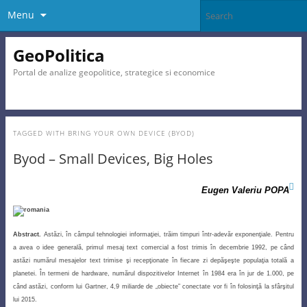
Menu
GeoPolitica
Portal de analize geopolitice, strategice si economice
TAGGED WITH
BRING YOUR OWN DEVICE (BYOD)
Byod – Small Devices, Big Holes

Eugen Valeriu POPA
Abstract.
Ast
ăzi, în câmpul tehnologiei informaţiei, trăim timpuri într-adevăr exponenţiale. Pentru
a avea o idee generală, primul mesaj text comercial a fost trimis în decembrie 1992, pe când
astăzi numărul mesajelor text trimise şi recepţionate în fiecare zi depăşeşte populaţia totală a
planetei. În termeni de hardware, numărul dispozitivelor Internet în 1984 era în jur de 1.000, pe
când astăzi, conform lui Gartner, 4,9 miliarde de „obiecte” conectate vor fi în folosinţă la sfârşitul
lui 2015.