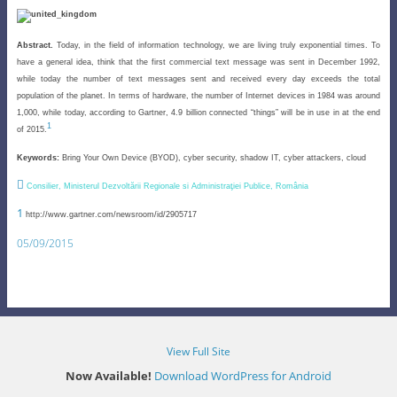
Abstract.
Today, in the field of information technology, w
e are living truly exponential times. To
have a general idea, think that the first commercial text message was sent in December 1992,
while today the number of text messages sent and received every day exceeds the total
population of the planet. In terms of hardware, the number of Internet devices in 1984 was around
1,000, while today, according to Gartner, 4.9 billion connected “things” will be in use in at the end
1
of 2015.
Keywords:
Bring Your Own Device (BYOD), cyber security, shadow IT, cyber attackers, cloud

Consilier, Ministerul Dezvoltării Regionale si Administraţiei Publice, România
1
http://www.gartner.com/newsroom/id/2905717
05/09/2015
View Full Site
Now Available!
Download WordPress for Android