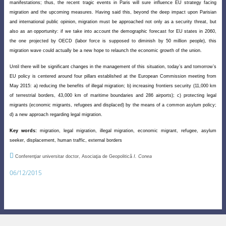
manifestations; thus, the recent tragic events in Paris will sure influence EU strategy facing
migration and the upcoming measures. Having said this, beyond the deep impact upon Parisian
and international public opinion, migration must be approached not only as a security threat, but
also as an opportunity: if we take into account the demographic forecast for EU states in 2060,
the one projected by OECD (labor force is supposed to diminish by 50 million people), this
migration wave could actually be a new hope to relaunch the economic growth of the union.
Until there will be significant changes in the management of this situation, today’s and tomorrow’s
EU policy is centered around four pillars established at the European Commission meeting from
May 2015: a) reducing the benefits of illegal migration; b) increasing frontiers security (11,000 km
of terrestrial borders, 43,000 km of maritime boundaries and 286 airports); c) protecting legal
migrants (economic migrants, refugees and displaced) by the means of a common asylum policy;
d) a new approach regarding legal migration.
Key words:
migration, legal migration, illegal migration, economic migrant, refugee, asylum
seeker, displacement, human traffic, external borders

Conferenţiar universitar doctor, Asociaţia de Geopolitică
I. Conea
06/12/2015