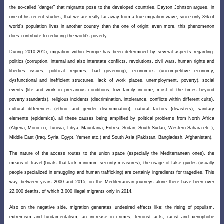
the so-called ”danger” that migrants pose to the developed countries, Dayton Johnson argues, in
one of his recent studies, that we are really far away from a true migration wave, since only 3% of
world’s population lives in another country than the one of origin; even more, this phenomenon
does contribute to reducing the world’s poverty.
During 2010-2015, migration within Europe has been determined by several aspects regarding:
politics (corruption, internal and also interstate conflicts, revolutions, civil wars, human rights and
liberties issues, political regimes, bad governing), economics (uncompetitive economy,
dysfunctional and inefficient structures, lack of work places, unemployment, poverty), social
events (life and work in precarious conditions, low family income, most of the times beyond
poverty standards), religious incidents (discrimination, intolerance, conflicts within different cults),
cultural differences (ethnic and gender discrimination), natural factors (disasters), sanitary
elements (epidemics), all these causes being amplified by political problems from North Africa
(Algeria, Morocco, Tunisia, Libya, Mauritania, Eritrea, Sudan, South Sudan, Western Sahara etc.),
Middle East (Iraq, Syria, Egypt, Yemen etc.) and South Asia (Pakistan, Bangladesh, Afghanistan).
The nature of the access routes to the union space (especially the Mediterranean ones), the
means of travel (boats that lack minimum security measures), the usage of false guides (usually
people specialized in smuggling and human trafficking) are certainly ingredients for tragedies. This
way, between years 2000 and 2015, on the Mediterranean journeys alone there have been over
22,000 deaths, of which 3,000 illegal migrants only in 2014.
Also on the negative side, migration generates undesired effects like: the rising of populism,
extremism and fundamentalism, an increase in crimes, terrorist acts, racist and xenophobe