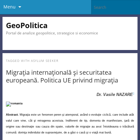
Menu
GeoPolitica
Portal de analize geopolitice, strategice si economice
TAGGED WITH
ASYLUM SEEKER
Migraţia internaţională şi securitatea
europeană. Politica UE privind migraţia
Dr. Vasile NAZARE

Abstract.
Migra
ţia este un fenomen peren şi atemporal, având o evoluţie ciclică, care include atât
valul care vine, cât şi retragerea acestuia. Indiferent de tip, domeniu de manifestare, ţară de
origine sau destinaţie sau cauza din spate, valurile de migraţie au avut întotdeauna o trăsătură
comună: dorinţa individului de supravieţuire, de a găsi o casă şi o viaţă mai bună.