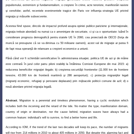
populismului, extremism şi fundamentalism, o creştere în crime, acte teroriste, manifestări rasiste
şi xenofobe; astfel, recentele evenimentele tragice din Paris vor influenţa strategia UE privind
migraţia şi măsurile subsecvente.
Acestea fiind spuse, dincolo de impactul profund asupra opiniei publice pariziene şi internaţionale,
migraţia trebuie abordată nu numai ca o ameninţare de securitate, ci şi ca o oportunitate: luând în
considerare prognoza demografică pentru statele UE în 2060, cea proiectată de OECD (forţa de
muncă se presupune că se va diminua cu 50 milioane oameni), acest val de migraţie ar putea fi
de fapt noua speranţă de relansare a creşterii economice a uniunii.
Până când vor fi schimbări semnificative în administrarea situaţiei, politica UE de azi şi de mâine
este centrată în jurul celor patru piloni stabiliţi la întâlnirea Comisiei Europene din mai 2015: a)
reducerea beneficiilor migraţiei ilegale; b) creşterea securităţii frontierelor (11.000 km de frontiere
terestre, 43.000 km de frontieră maritimă şi 286 aeroporturi); c) protecţia migranţilor legali
(migranţi economic, refugiaţi şi persoane deplasate) prin mijloacele politicii comune de azil; d) o
nouă abordare privind migraţia legală.
Abstract.
Migration is a perennial and timeless phenomenon, having a cyclic evolution which
includes both the incoming and the retard of the tide. No matter the type, manifestation domain,
country of origin or destination, nor the cause behind, migration waves have always had a
common feature: individual’s will to survive, to find a better home and life.
According to IOM, if the trend of the last two decades will keep its pace, the number of migrants
will rise from 214 millions in 2010 to about 405 millions in 2050. But despite this alarming fact and