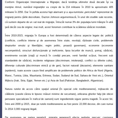
Conform Organizaţiei Internaţionale a Migraţiei, dacă tendinţa ultimelor două decade îşi va
menţine ritmul, numărul migranţilor va creşte de la 214 milioane în 2010 la aproximativ 405
milioane în 2050. Dar în pofida acestui fapt alarmant şi a aşa-numitului „pericolului” reprezentat de
migranţi pentru ţările dezvoltate, Dazton Johnson argumentează, în unul din studiile sale recente,
că suntem departe de un val real de migraţie, întrucât numai 3% din populaţia lumii trăieşte în altă
ţară decât cea de origine; mai mult, acest fenomen contribuie la scăderea sărăciei mondiale.
Între 2010-2015, migraţia în Europa a fost determinată de câteva aspecte legate de: politică
(conflicte, conflicte interne şi de asemenea între state, revoluţii, războaie civile, problemele
drepturilor omului şi libertăţilor, regim politic, proastă guvernare), economie (economie
necompetitivă, structuri disfuncţionale şi ineficiente, lipsa locurilor de muncă, şomaj, sărăcie),
evenimente sociale (viaţă şi muncă în condiţii precare, venit familial scăzut, frecvent sub
standardele de sărăcie), incidente religioase (discriminare, intoleranţă, conflict cu diferite culte),
diferenţe culturale (discriminare etnică şi de gen), factori naturali (dezastre), elemente sanitare
(epidemii), toate aceste cauze fiind amplificate de problemele politice din Africa de Nord
(Algeria,
Maroc, Tunisia, Libia, Mauritania, Eritreea, Sudan, Sudanul de Sud, Sahara de Vest etc.), Orientul
Mijlociu (Irak, Siria, Egipt, Yemen etc.) şi Asia de Sud (Pakistan, Bangladesh, Afganistan).
Natura rutelor de acces către spaţiul unional (în special cele mediteraneene), mijloacele de
călătorie (vasele cărora le lipsesc măsuri minime de securitate), utilizarea ghizilor falşi (de obicei
persoane specializate în traficul de oameni) sunt ingredientele sigure pentru tragedii. În acest fel,
între anii 2000 şi 2015, doar pe rutele mediteraneene au fost peste 22,000 decese, din care numai
în 2014 3,000 migranţi ilegali.
De asemenea pe partea negativă, migraţia generează efecte nedorite precum: creşterea