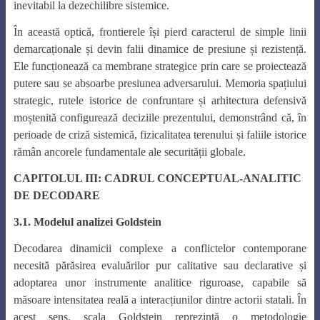
inevitabil la dezechilibre sistemice.
În această optică, frontierele își pierd caracterul de simple linii
demarcaționale și devin falii dinamice de presiune și rezistență.
Ele funcționează ca membrane strategice prin care se proiectează
putere sau se absoarbe presiunea adversarului. Memoria spațiului
strategic, rutele istorice de confruntare și arhitectura defensivă
moștenită configurează deciziile prezentului, demonstrând că, în
perioade de criză sistemică, fizicalitatea terenului și faliile istorice
rămân ancorele fundamentale ale securității globale.
CAPITOLUL III: CADRUL CONCEPTUAL-ANALITIC
DE DECODARE
3.1. Modelul analizei Goldstein
Decodarea dinamicii complexe a conflictelor contemporane
necesită părăsirea evaluărilor pur calitative sau declarative și
adoptarea unor instrumente analitice riguroase, capabile să
măsoare intensitatea reală a interacțiunilor dintre actorii statali. În
acest sens, scala Goldstein reprezintă o metodologie