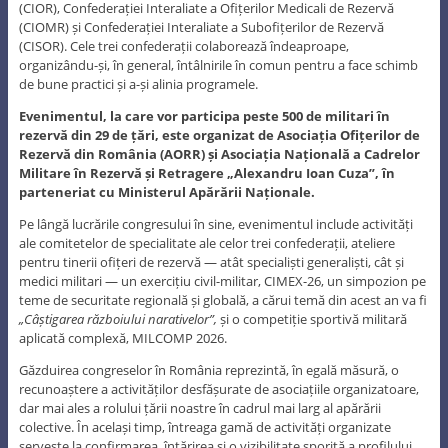
(CIOR), Confederației Interaliate a Ofițerilor Medicali de Rezervă
(CIOMR) și Confederației Interaliate a Subofițerilor de Rezervă
(CISOR). Cele trei confederații colaborează îndeaproape,
organizându-și, în general, întâlnirile în comun pentru a face schimb
de bune practici și a-și alinia programele.
Evenimentul, la care vor participa peste 500 de militari în
rezervă din 29 de țări, este organizat de Asociația Ofițerilor de
Rezervă din România (AORR) și Asociația Națională a Cadrelor
Militare în Rezervă și Retragere „Alexandru Ioan Cuza”, în
parteneriat cu Ministerul Apărării Naționale.
Pe lângă lucrările congresului în sine, evenimentul include activități
ale comitetelor de specialitate ale celor trei confederații, ateliere
pentru tinerii ofițeri de rezervă — atât specialiști generaliști, cât și
medici militari — un exercițiu civil-militar, CIMEX-26, un simpozion pe
teme de securitate regională și globală, a cărui temă din acest an va fi
„Câștigarea războiului narativelor”,
și o competiție sportivă militară
aplicată complexă, MILCOMP 2026.
Găzduirea congreselor în România reprezintă, în egală măsură, o
recunoaștere a activităților desfășurate de asociațiile organizatoare,
dar mai ales a rolului țării noastre în cadrul mai larg al apărării
colective. În același timp, întreaga gamă de activități organizate
servește la confirmarea, întărirea și o vizibilitate sporită a profilului