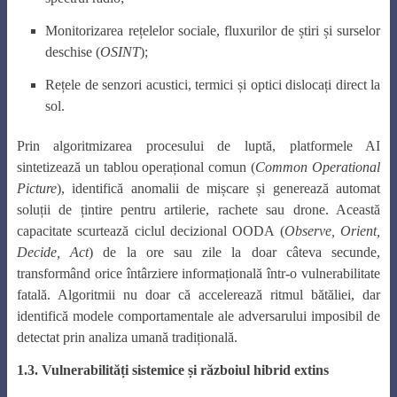
Monitorizarea rețelelor sociale, fluxurilor de știri și surselor
deschise (
OSINT
);
Rețele de senzori acustici, termici și optici dislocați direct la
sol.
Prin algoritmizarea procesului de luptă, platformele AI
sintetizează un tablou operațional comun (
Common Operational
Picture
), identifică anomalii de mișcare și generează automat
soluții de țintire pentru artilerie, rachete sau drone. Această
capacitate scurtează ciclul decizional OODA (
Observe, Orient,
Decide, Act
) de la ore sau zile la doar câteva secunde,
transformând orice întârziere informațională într-o vulnerabilitate
fatală. Algoritmii nu doar că accelerează ritmul bătăliei, dar
identifică modele comportamentale ale adversarului imposibil de
detectat prin analiza umană tradițională.
1.3. Vulnerabilități sistemice și războiul hibrid extins