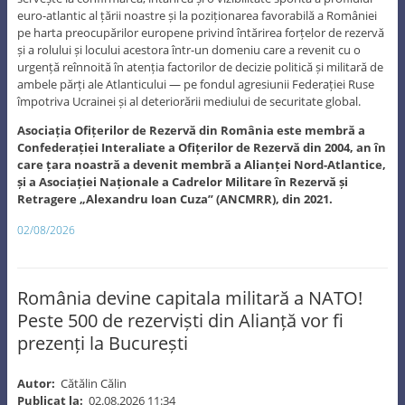
euro-atlantic al țării noastre și la poziționarea favorabilă a României
pe harta preocupărilor europene privind întărirea forțelor de rezervă
și a rolului și locului acestora într-un domeniu care a revenit cu o
urgență reînnoită în atenția factorilor de decizie politică și militară de
ambele părți ale Atlanticului — pe fondul agresiunii Federației Ruse
împotriva Ucrainei și al deteriorării mediului de securitate global.
Asociația Ofițerilor de Rezervă din România este membră a
Confederației Interaliate a Ofițerilor de Rezervă din 2004, an în
care țara noastră a devenit membră a Alianței Nord-Atlantice,
și a Asociației Naționale a Cadrelor Militare în Rezervă și
Retragere „Alexandru Ioan Cuza” (ANCMRR), din 2021.
02/08/2026
România devine capitala militară a NATO!
Peste 500 de rezerviști din Alianță vor fi
prezenți la București
Autor:
Cătălin Călin
Publicat la:
02.08.2026 11:34