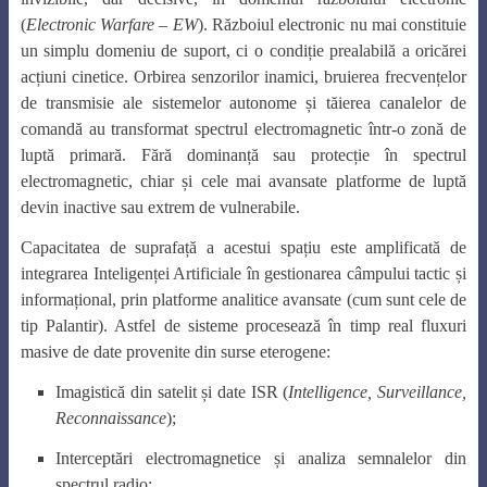
(
Electronic Warfare – EW
). Războiul electronic nu mai constituie
un simplu domeniu de suport, ci o condiție prealabilă a oricărei
acțiuni cinetice. Orbirea senzorilor inamici, bruierea frecvențelor
de transmisie ale sistemelor autonome și tăierea canalelor de
comandă au transformat spectrul electromagnetic într-o zonă de
luptă primară. Fără dominanță sau protecție în spectrul
electromagnetic, chiar și cele mai avansate platforme de luptă
devin inactive sau extrem de vulnerabile.
Capacitatea de suprafață a acestui spațiu este amplificată de
integrarea Inteligenței Artificiale în gestionarea câmpului tactic și
informațional, prin platforme analitice avansate (cum sunt cele de
tip Palantir). Astfel de sisteme procesează în timp real fluxuri
masive de date provenite din surse eterogene:
Imagistică din satelit și date ISR (
Intelligence, Surveillance,
Reconnaissance
);
Interceptări electromagnetice și analiza semnalelor din
spectrul radio;