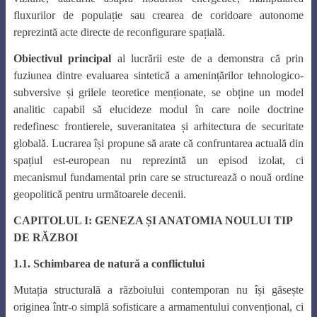
fluxurilor de populație sau crearea de coridoare autonome
reprezintă acte directe de reconfigurare spațială.
Obiectivul principal
al lucrării este de a demonstra că prin
fuziunea dintre evaluarea sintetică a amenințărilor tehnologico-
subversive și grilele teoretice menționate, se obține un model
analitic capabil să elucideze modul în care noile doctrine
redefinesc frontierele, suveranitatea și arhitectura de securitate
globală. Lucrarea își propune să arate că confruntarea actuală din
spațiul est-european nu reprezintă un episod izolat, ci
mecanismul fundamental prin care se structurează o nouă ordine
geopolitică pentru următoarele decenii.
CAPITOLUL I: GENEZA ȘI ANATOMIA NOULUI TIP
DE RĂZBOI
1.1. Schimbarea de natură a conflictului
Mutația structurală a războiului contemporan nu își găsește
originea într-o simplă sofisticare a armamentului convențional, ci