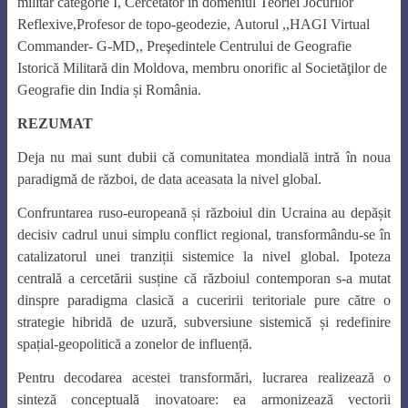
militar categorie I,
Cercetător în domeniul Teoriei Jocurilor
Reflexive,
Profesor de topo-geodezie,
Autorul ,,HAGI Virtual
Commander- G-MD,,
Preşedintele Centrului de Geografie
Istorică Militară din Moldova,
membru onorific al Societăţilor de
Geografie din India și România.
REZUMAT
Deja nu mai sunt dubii că comunitatea mondială intră în noua
paradigmă de război, de data aceasata la nivel global.
Confruntarea ruso-europeană și războiul din Ucraina au depășit
decisiv cadrul unui simplu conflict regional, transformându-se în
catalizatorul unei tranziții sistemice la nivel global. Ipoteza
centrală a cercetării susține că războiul contemporan s-a mutat
dinspre paradigma clasică a cuceririi teritoriale pure către o
strategie hibridă de uzură, subversiune sistemică și redefinire
spațial-geopolitică a zonelor de influență.
Pentru decodarea acestei transformări, lucrarea realizează o
sinteză conceptuală inovatoare: ea armonizează vectorii