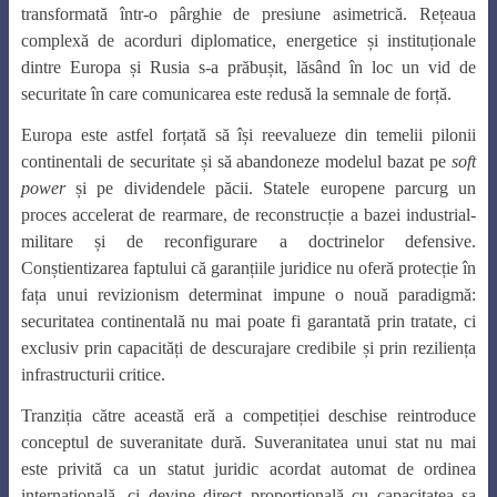
transformată într-o pârghie de presiune asimetrică. Rețeaua
complexă de acorduri diplomatice, energetice și instituționale
dintre Europa și Rusia s-a prăbușit, lăsând în loc un vid de
securitate în care comunicarea este redusă la semnale de forță.
Europa este astfel forțată să își reevalueze din temelii pilonii
continentali de securitate și să abandoneze modelul bazat pe
soft
power
și pe dividendele păcii. Statele europene parcurg un
proces accelerat de rearmare, de reconstrucție a bazei industrial-
militare și de reconfigurare a doctrinelor defensive.
Conștientizarea faptului că garanțiile juridice nu oferă protecție în
fața unui revizionism determinat impune o nouă paradigmă:
securitatea continentală nu mai poate fi garantată prin tratate, ci
exclusiv prin capacități de descurajare credibile și prin reziliența
infrastructurii critice.
Tranziția către această eră a competiției deschise reintroduce
conceptul de suveranitate dură. Suveranitatea unui stat nu mai
este privită ca un statut juridic acordat automat de ordinea
internațională, ci devine direct proporțională cu capacitatea sa