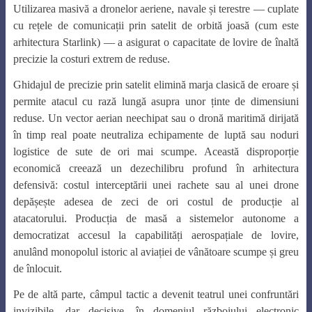
Utilizarea masivă a dronelor aeriene, navale și terestre — cuplate
cu rețele de comunicații prin satelit de orbită joasă (cum este
arhitectura Starlink) — a asigurat o capacitate de lovire de înaltă
precizie la costuri extrem de reduse.
Ghidajul de precizie prin satelit elimină marja clasică de eroare și
permite atacul cu rază lungă asupra unor ținte de dimensiuni
reduse. Un vector aerian neechipat sau o dronă maritimă dirijată
în timp real poate neutraliza echipamente de luptă sau noduri
logistice de sute de ori mai scumpe. Această disproporție
economică creează un dezechilibru profund în arhitectura
defensivă: costul interceptării unei rachete sau al unei drone
depășește adesea de zeci de ori costul de producție al
atacatorului. Producția de masă a sistemelor autonome a
democratizat accesul la capabilități aerospațiale de lovire,
anulând monopolul istoric al aviației de vânătoare scumpe și greu
de înlocuit.
Pe de altă parte, câmpul tactic a devenit teatrul unei confruntări
invizibile, dar decisive, în domeniul războiului electronic