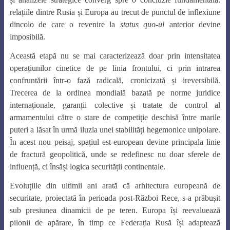
relațiile dintre Rusia și Europa au trecut de punctul de inflexiune
dincolo de care o revenire la
status quo-ul
anterior devine
imposibilă.
Această etapă nu se mai caracterizează doar prin intensitatea
operațiunilor cinetice de pe linia frontului, ci prin intrarea
confruntării într-o fază radicală, cronicizată și ireversibilă.
Trecerea de la ordinea mondială bazată pe norme juridice
internaționale, garanții colective și tratate de control al
armamentului către o stare de competiție deschisă între marile
puteri a lăsat în urmă iluzia unei stabilități hegemonice unipolare.
În acest nou peisaj, spațiul est-european devine principala linie
de fractură geopolitică, unde se redefinesc nu doar sferele de
influență, ci însăși logica securității continentale.
Evoluțiile din ultimii ani arată că arhitectura europeană de
securitate, proiectată în perioada post-Război Rece, s-a prăbușit
sub presiunea dinamicii de pe teren. Europa își reevaluează
pilonii de apărare, în timp ce Federația Rusă își adaptează