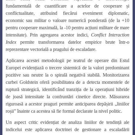
fundamentală de cuantificare a actelor de cooperare și
conflictualitate, atribuind fiecărui eveniment diplomatic,
economic sau militar o valoare numerică ponderată (de la +10
pentru cooperare maximală, la -10 pentru acțiuni militare de mare
intensitate). Prin agregarea acestor indici,
Conflict Interaction
Index
permite transformarea datelor empirice brute într-o
reprezentare vectorială a pragului de escaladare.
Aplicarea acestei metodologii pe teatrul de operare din Estul
Europei evidențiază o trecere sistemică de la valori predominant
pozitive sau neutre la o spirală negativă stabilă. Monitorizarea
curbei Goldstein oferă posibilitatea de a detecta momentele de
ruptură strategică, identificând tranziția de la operațiuni hibride
de joasă intensitate la confruntări cinetice directe. Măsurarea
riguroasă a acestor praguri permite anticiparea depășirii „liniilor
roșii” înainte ca acestea să fie formal declarate la nivel politic.
Un aspect critic evidențiat de analiza liniilor de tendință ale
indicelui este aplicarea doctrinei de gestionare a escaladării