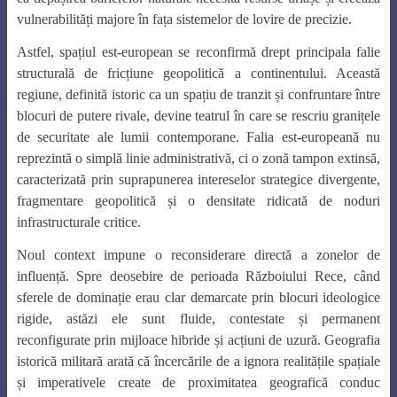
vulnerabilități majore în fața sistemelor de lovire de precizie.
Astfel, spațiul est-european se reconfirmă drept principala falie
structurală de fricțiune geopolitică a continentului. Această
regiune, definită istoric ca un spațiu de tranzit și confruntare între
blocuri de putere rivale, devine teatrul în care se rescriu granițele
de securitate ale lumii contemporane. Falia est-europeană nu
reprezintă o simplă linie administrativă, ci o zonă tampon extinsă,
caracterizată prin suprapunerea intereselor strategice divergente,
fragmentare geopolitică și o densitate ridicată de noduri
infrastructurale critice.
Noul context impune o reconsiderare directă a zonelor de
influență. Spre deosebire de perioada Războiului Rece, când
sferele de dominație erau clar demarcate prin blocuri ideologice
rigide, astăzi ele sunt fluide, contestate și permanent
reconfigurate prin mijloace hibride și acțiuni de uzură. Geografia
istorică militară arată că încercările de a ignora realitățile spațiale
și imperativele create de proximitatea geografică conduc