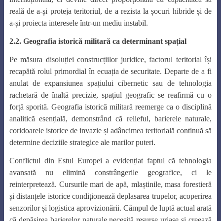
reală de a-și proteja teritoriul, de a rezista la șocuri hibride și de
a-și proiecta interesele într-un mediu instabil.
2.2. Geografia istorică militară ca determinant spațial
Pe măsura disoluției construcțiilor juridice, factorul teritorial își
recapătă rolul primordial în ecuația de securitate. Departe de a fi
anulat de expansiunea spațiului cibernetic sau de tehnologia
rachetară de înaltă precizie, spațiul geografic se reafirmă cu o
forță sporită. Geografia istorică militară reemerge ca o disciplină
analitică esențială, demonstrând că relieful, barierele naturale,
coridoarele istorice de invazie și adâncimea teritorială continuă să
determine deciziile strategice ale marilor puteri.
Conflictul din Estul Europei a evidențiat faptul că tehnologia
avansată nu elimină constrângerile geografice, ci le
reinterpretează. Cursurile mari de apă, mlaștinile, masa forestieră
și distanțele istorice condiționează deplasarea trupelor, acoperirea
senzorilor și logistica aprovizionării. Câmpul de luptă actual arată
că depășirea barierelor naturale necesită resurse uriașe și creează