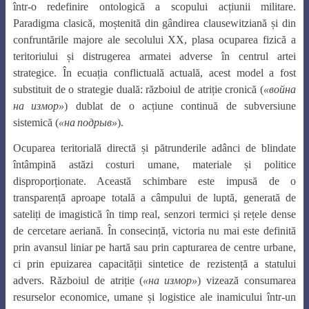
într-o redefinire ontologică a scopului acțiunii militare.
Paradigma clasică, moștenită din gândirea clausewitziană și din
confruntările majore ale secolului XX, plasa ocuparea fizică a
teritoriului și distrugerea armatei adverse în centrul artei
strategice. În ecuația conflictuală actuală, acest model a fost
substituit de o strategie duală: războiul de atriție cronică (
«
война
на
измор
»
) dublat de o acțiune continuă de subversiune
sistemică (
«
на
подрыв
»
).
Ocuparea teritorială directă și pătrunderile adânci de blindate
întâmpină astăzi costuri umane, materiale și politice
disproporționate. Această schimbare este impusă de o
transparență aproape totală a câmpului de luptă, generată de
sateliți de imagistică în timp real, senzori termici și rețele dense
de cercetare aeriană. În consecință, victoria nu mai este definită
prin avansul liniar pe hartă sau prin capturarea de centre urbane,
ci prin epuizarea capacității sintetice de rezistență a statului
advers. Războiul de atriție (
«
на
измор
»
) vizează consumarea
resurselor economice, umane și logistice ale inamicului într-un