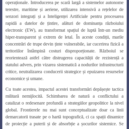
operaționale. Introducerea pe scară largă a sistemelor autonome
terestre, maritime și aeriene, utilizarea intensivă a rețelelor de
senzori integrați și a Inteligenței Artificiale pentru procesarea
rapidă a datelor de țintire, alături de dominanța războiului
electronic (EW), au transformat spațiul de luptă într-un mediu
hiper-transparent și extrem de letal. În aceste condiții, marile
concentrări de trupe devin ținte vulnerabile, iar cucerirea fizică a
teritoriilor întâmpină costuri disproporționate. Războiul se
reorientează astfel către distrugerea capacității de rezistență a
statului advers, prin vizarea sistematică a nodurilor infrastructurii
critice, neutralizarea conducerii strategice și epuizarea resurselor
economice și umane.
Cu toate acestea, impactul acestei transformări depășește tactica
militară nemijlocită. Schimbarea de natură a conflictului a
catalizat o redesenare profundă a strategiilor geopolitice la nivel
global. Frontierele nu mai sunt conceptualizate doar ca linii
demarcatorii trasate pe o hartă topografică, ci ca spații dinamice
de proiecție a puterii și de absorbție a șocurilor sistemice. Se