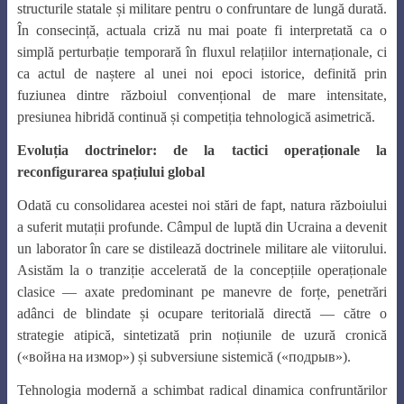
structurile statale și militare pentru o confruntare de lungă durată.
În consecință, actuala criză nu mai poate fi interpretată ca o
simplă perturbație temporară în fluxul relațiilor internaționale, ci
ca actul de naștere al unei noi epoci istorice, definită prin
fuziunea dintre războiul convențional de mare intensitate,
presiunea hibridă continuă și competiția tehnologică asimetrică.
Evoluția doctrinelor: de la tactici operaționale la
reconfigurarea spațiului global
Odată cu consolidarea acestei noi stări de fapt, natura războiului
a suferit mutații profunde. Câmpul de luptă din Ucraina a devenit
un laborator în care se distilează doctrinele militare ale viitorului.
Asistăm la o tranziție accelerată de la concepțiile operaționale
clasice — axate predominant pe manevre de forțe, penetrări
adânci de blindate și ocupare teritorială directă — către o
strategie atipică, sintetizată prin noțiunile de uzură cronică
(«
война
на
измор
») și subversiune sistemică («
подрыв
»).
Tehnologia modernă a schimbat radical dinamica confruntărilor