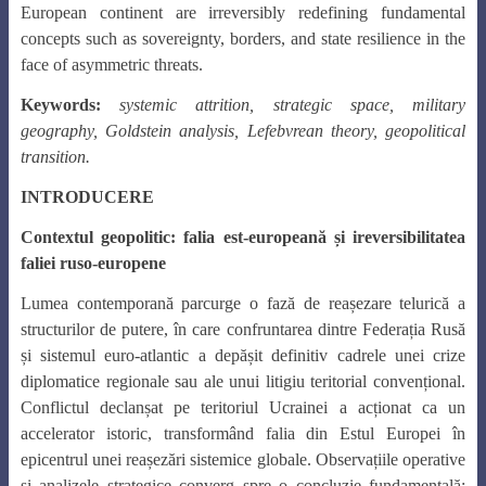
European continent are irreversibly redefining fundamental
concepts such as sovereignty, borders, and state resilience in the
face of asymmetric threats.
Keywords:
systemic attrition, strategic space, military
geography, Goldstein analysis, Lefebvrean theory, geopolitical
transition.
INTRODUCERE
Contextul geopolitic: falia est-europeană și ireversibilitatea
faliei ruso-europene
Lumea contemporană parcurge o fază de reașezare telurică a
structurilor de putere, în care confruntarea dintre Federația Rusă
și sistemul euro-atlantic a depășit definitiv cadrele unei crize
diplomatice regionale sau ale unui litigiu teritorial convențional.
Conflictul declanșat pe teritoriul Ucrainei a acționat ca un
accelerator istoric, transformând falia din Estul Europei în
epicentrul unei reașezări sistemice globale. Observațiile operative
și analizele strategice converg spre o concluzie fundamentală: