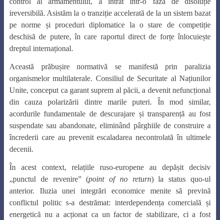
control al armamentului, a intrat într-o fază de disoluție
ireversibilă. Asistăm la o tranziție accelerată de la un sistem bazat
pe norme și proceduri diplomatice la o stare de competiție
deschisă de putere, în care raportul direct de forțe înlocuiește
dreptul internațional.
Această prăbușire normativă se manifestă prin paralizia
organismelor multilaterale. Consiliul de Securitate al Națiunilor
Unite, conceput ca garant suprem al păcii, a devenit nefuncțional
din cauza polarizării dintre marile puteri. În mod similar,
acordurile fundamentale de descurajare și transparență au fost
suspendate sau abandonate, eliminând pârghiile de construire a
încrederii care au prevenit escaladarea necontrolată în ultimele
decenii.
În acest context, relațiile ruso-europene au depășit decisiv
„punctul de revenire” (
point of no return
) la status quo-ul
anterior. Iluzia unei integrări economice menite să prevină
conflictul politic s-a destrămat: interdependența comercială și
energetică nu a acționat ca un factor de stabilizare, ci a fost