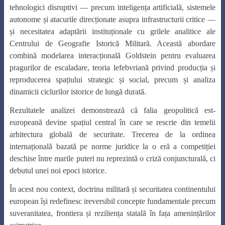
tehnologici disruptivi — precum inteligența artificială, sistemele
autonome și atacurile direcționate asupra infrastructurii critice —
și necesitatea adaptării instituționale cu grilele analitice ale
Centrului de Geografie Istorică Militară. Această abordare
combină modelarea interacțională Goldstein pentru evaluarea
pragurilor de escaladare, teoria lefebvriană privind producția și
reproducerea spațiului strategic și social, precum și analiza
dinamicii ciclurilor istorice de lungă durată.
Rezultatele analizei demonstrează că falia geopolitică est-
europeană devine spațiul central în care se rescrie din temelii
arhitectura globală de securitate. Trecerea de la ordinea
internațională bazată pe norme juridice la o eră a competiției
deschise între marile puteri nu reprezintă o criză conjuncturală, ci
debutul unei noi epoci istorice.
În acest nou context, doctrina militară și securitatea continentului
european își redefinesc ireversibil concepte fundamentale precum
suveranitatea, frontiera și reziliența statală în fața amenințărilor