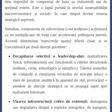
ritm imposibil de compensat de baza sa industrială sau de
sprijinul extern. Este o luptă purtată la nivelul sustenabilității
macroeconomice și sociale, în care timpul devine resursa
strategică supremă.
Simultan, componenta de subversiune (
«
на
подрыв
»
) acționează
ca un multiplicator de forță care accelerează prăbușirea internă.
Această dimensiune transcende spațiul hibrid clasic și se
concentrează pe două direcții prioritare:
Decapitarea selectivă a leadership-ului:
neutralizarea
fizică, informațională sau funcțională a elitelor decizionale
(militare, civile, tehnologice și științifice). Tăierea nodurilor
de comandă și eliminarea vectorilor de inovație aduce o
stare de paralizie analitică în aparatul de stat, provocând o
pierdere de direcție strategică ce se propagă rapid spre
eșaloanele inferioare.
Vizarea infrastructurii critice de existență:
distrugerea
sau degradarea dirijată a rețelelor energetice, de transport,