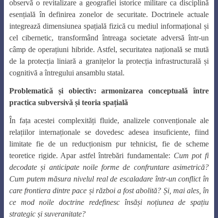
observă o revitalizare a geografiei istorice militare ca disciplină
esențială în definirea zonelor de securitate. Doctrinele actuale
integrează dimensiunea spațială fizică cu mediul informațional și
cel cibernetic, transformând întreaga societate adversă într-un
câmp de operațiuni hibride. Astfel, securitatea națională se mută
de la protecția liniară a granițelor la protecția infrastructurală și
cognitivă a întregului ansamblu statal.
Problematică și obiectiv: armonizarea conceptuală între
practica subversivă și teoria spațială
În fața acestei complexități fluide, analizele convenționale ale
relațiilor internaționale se dovedesc adesea insuficiente, fiind
limitate fie de un reducționism pur tehnicist, fie de scheme
teoretice rigide. Apar astfel întrebări fundamentale:
Cum pot fi
decodate și anticipate noile forme de confruntare asimetrică?
Cum putem măsura nivelul real de escaladare într-un conflict în
care frontiera dintre pace și război a fost abolită? Și, mai ales, în
ce mod noile doctrine redefinesc însăși noțiunea de spațiu
strategic și suveranitate?