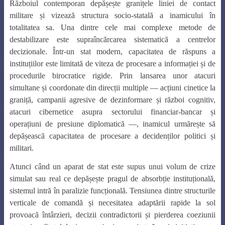
Războiul contemporan depășește granițele liniei de contact
militare și vizează structura socio-statală a inamicului în
totalitatea sa. Una dintre cele mai complexe metode de
destabilizare este supraîncărcarea sistematică a centrelor
decizionale. Într-un stat modern, capacitatea de răspuns a
instituțiilor este limitată de viteza de procesare a informației și de
procedurile birocratice rigide. Prin lansarea unor atacuri
simultane și coordonate din direcții multiple — acțiuni cinetice la
graniță, campanii agresive de dezinformare și război cognitiv,
atacuri cibernetice asupra sectorului financiar-bancar și
operațiuni de presiune diplomatică —, inamicul urmărește să
depășească capacitatea de procesare a decidenților politici și
militari.
Atunci când un aparat de stat este supus unui volum de crize
simulat sau real ce depășește pragul de absorbție instituțională,
sistemul intră în paralizie funcțională. Tensiunea dintre structurile
verticale de comandă și necesitatea adaptării rapide la sol
provoacă întârzieri, decizii contradictorii și pierderea coeziunii