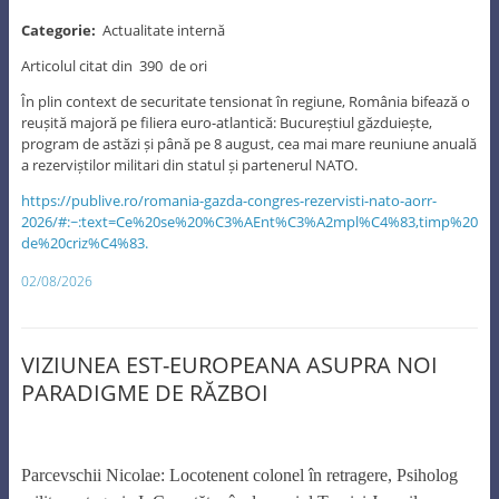
Categorie:
Actualitate internă
Articolul citat din
390
de ori
În plin context de securitate tensionat în regiune, România bifează o
reușită majoră pe filiera euro-atlantică: Bucureștiul găzduiește,
program de astăzi și până pe 8 august, cea mai mare reuniune anuală
a rezerviștilor militari din statul și partenerul NATO.
https://publive.ro/romania-gazda-congres-rezervisti-nato-aorr-
2026/#:~:text=Ce%20se%20%C3%AEnt%C3%A2mpl%C4%83,timp%20
de%20criz%C4%83.
02/08/2026
VIZIUNEA EST-EUROPEANA ASUPRA NOI
PARADIGME DE RĂZBOI
Parcevschii Nicolae:
Locotenent colonel în retragere,
Psiholog