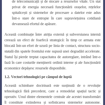
de telecomunicații și de stocare a resurselor vitale. Un stat
privat de energia necesară funcționării orașelor, rețelelor
spitalicești și sistemelor de procesare a datelor este adus
într-o stare de entropie în care supraviețuirea cotidiană
devansează efortul de apărare.
Această combinație între atriția externă și subversiunea internă
creează un efect de foarfecă strategică: în timp ce armata este
blocată într-un efort de uzură pe linia de contact, structura socio-
statală din spatele frontului este supusă unei degradări accelerate.
Statul își pierde treptat capacitatea de autoreglare, intrând într-o
fază în care costurile menținerii ordinii interne și ale funcționării
economice depășesc resursele disponibile.
1.2. Vectori tehnologici pe câmpul de luptă
Această schimbare doctrinară este susținută de o revoluție
tehnologică fără precedent, care a remodelat spațiul tactic și
operativ. Unul dintre elementele centrale ale acestei transformări
îl constituie extinderea și sofisticarea sistemelor autonome.