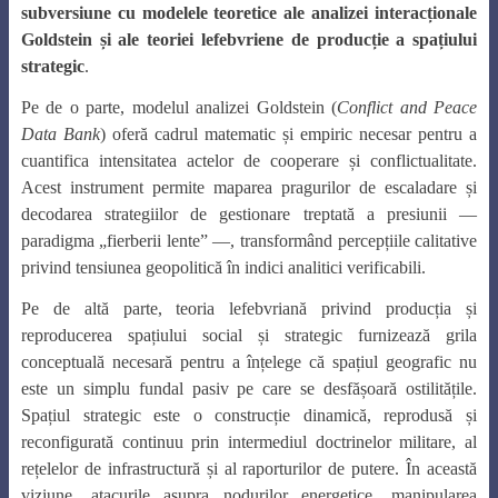
subversiune cu modelele teoretice ale analizei interacționale
Goldstein și ale teoriei lefebvriene de producție a spațiului
strategic
.
Pe de o parte, modelul analizei Goldstein (
Conflict and Peace
Data Bank
) oferă cadrul matematic și empiric necesar pentru a
cuantifica intensitatea actelor de cooperare și conflictualitate.
Acest instrument permite maparea pragurilor de escaladare și
decodarea strategiilor de gestionare treptată a presiunii —
paradigma „fierberii lente” —, transformând percepțiile calitative
privind tensiunea geopolitică în indici analitici verificabili.
Pe de altă parte, teoria lefebvriană privind producția și
reproducerea spațiului social și strategic furnizează grila
conceptuală necesară pentru a înțelege că spațiul geografic nu
este un simplu fundal pasiv pe care se desfășoară ostilitățile.
Spațiul strategic este o construcție dinamică, reprodusă și
reconfigurată continuu prin intermediul doctrinelor militare, al
rețelelor de infrastructură și al raporturilor de putere. În această
viziune, atacurile asupra nodurilor energetice, manipularea