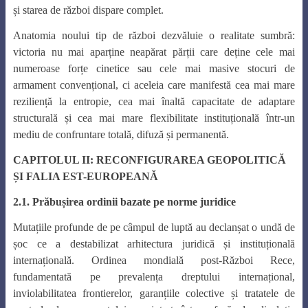
și starea de război dispare complet.
Anatomia noului tip de război dezvăluie o realitate sumbră:
victoria nu mai aparține neapărat părții care deține cele mai
numeroase forțe cinetice sau cele mai masive stocuri de
armament convențional, ci aceleia care manifestă cea mai mare
reziliență la entropie, cea mai înaltă capacitate de adaptare
structurală și cea mai mare flexibilitate instituțională într-un
mediu de confruntare totală, difuză și permanentă.
CAPITOLUL II: RECONFIGURAREA GEOPOLITICĂ
ȘI FALIA EST-EUROPEANĂ
2.1. Prăbușirea ordinii bazate pe norme juridice
Mutațiile profunde de pe câmpul de luptă au declanșat o undă de
șoc ce a destabilizat arhitectura juridică și instituțională
internațională. Ordinea mondială post-Război Rece,
fundamentată pe prevalența dreptului internațional,
inviolabilitatea frontierelor, garanțiile colective și tratatele de