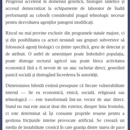
Progresul accelerat în domeniul geneticii, biologiei sintetice și
accesul democratizat la echipamente de laborator de înaltă
performanță au coborât considerabil pragul tehnologic necesar
pentru dezvoltarea agenților patogeni modificați.
Riscul nu mai provine exclusiv din programele statale majore, ci
și din posibilitatea ca actori nestatali sau grupuri subversive să
folosească agenți biologici cu țintire specifică, greu de detectat și
de atribuit. O astfel de amenințare poate îmbolnăvi populația,
poate distruge sectorul agricol sau poate bloca activitatea
economică fără a fi nevoie de un atac rachetar direct, generând
panică socială și distrugând încrederea în autorități.
Dimensiunea hibridă extinsă presupune că fiecare vulnerabilitate
internă — fie ea economică, etnică, socială, religioasă sau
tehnologică — este transformată într-un vector de atac direct.
Statul nu mai este atacat doar din exterior, dinspre linia frontului,
ci este determinat să își consume propriile resurse pentru a
gestiona fricțiunile interne provocate artificial. Se creează un
mediu de instabilitate cronică în care granița dintre starea de pace