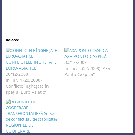
Related
AXA PONTO-CASPICĂ
CONFLICTELE ÎNGHEŢATE
30/12/2009
EURO-ASIATICE
In "nr. 4 (32/2009): Axa
30/12/2008
Ponto-Caspică"
In "nr. 4 (28/2008):
Conflicte îngheţate în
spaţiul Euro-Asiatic"
REGIUNILE DE
COOPERARE