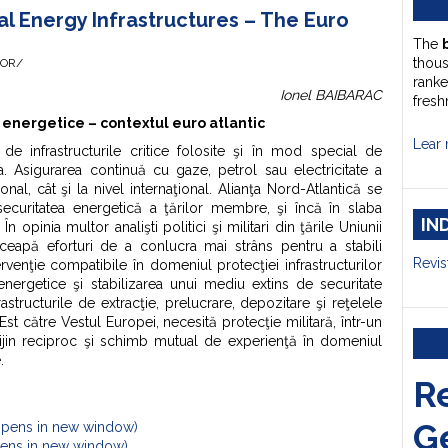
al Energy Infrastructures – The Euro
The
thou
HOR/
ranke
Ionel BAIBARAC
fresh
ce energetice – contextul euro atlantic
Lear 
de infrastructurile critice folosite şi în mod special de
. Asigurarea continuă cu gaze, petrol sau electricitate a
ional, cât şi la nivel internaţional. Alianţa Nord-Atlantică se
curitatea energetică a ţărilor membre, şi încă în slaba
IN
pinia multor analişti politici şi militari din ţările Uniunii
eapă eforturi de a conlucra mai strâns pentru a stabili
Revis
ervenţie compatibile în domeniul protecţiei infrastructurilor
i energetice şi stabilizarea unui mediu extins de securitate
astructurile de extracţie, prelucrare, depozitare şi reţelele
st către Vestul Europei, necesită protecţie militară, într-un
ijin reciproc şi schimb mutual de experienţă în domeniul
.
R
G
Opens in new window)
Opens in new window)