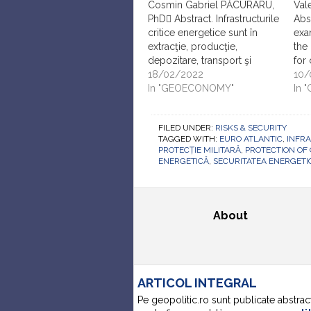
Cosmin Gabriel PĂCURARU,
Val
PhD Abstract. Infrastructurile
Abst
critice energetice sunt în
exa
extracţie, producţie,
the
depozitare, transport şi
for 
distribuţie de cărbune, petrol
18/02/2022
the
10/
şi toate derivatele, gaze
In "GEOECONOMY"
buil
In 
naturale, energie electrică şi
app
energie termică. Acestea
and 
FILED UNDER:
RISKS & SECURITY
sunt interdependente,
tim
TAGGED WITH:
EURO ATLANTIC
,
INFR
infrastructurile de transport
Bus
PROTECȚIE MILITARĂ
,
PROTECTION OF
de gaze şi energie electrică
Man
ENERGETICĂ
,
SECURITATEA ENERGETI
fiind inter-conectate cu ţările
BCM
vecine, România este
responsabilă de buna…
About
ARTICOL INTEGRAL
Pe geopolitic.ro sunt publicate abstrac