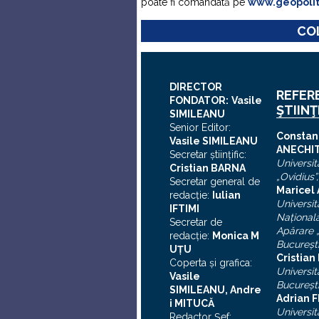
poate fi comandată pe
www.geopoli
COL
DIRECTOR
REFER
FONDATOR:
Vasile
ŞTIINŢ
SIMILEANU
Senior Editor:
C
onstan
Vasile SIMILEANU
ANECHI
Secretar ştiinţific:
Universit
Cristian BARNA
„Ovidius”
Secretar general de
Maricel
redacţie:
Iulian
Universit
I
FTIMI
Naţional
Secretar de
Apărare „
redacţie:
Monica M
Bucureşt
UȚU
Cristia
Coperta şi grafica:
Universit
Vasile
Bucureşt
SIMILEANU, Andre
Adrian F
i MITUCĂ
Universit
Redactor Şef: