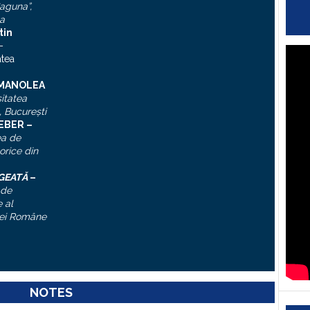
aguna”,
a
tin
–
atea
 MANOLEA
itatea
, Bucureşti
IEBER –
ea de
torice din
ĂGEATĂ
–
 de
 al
ei Române
NOTES