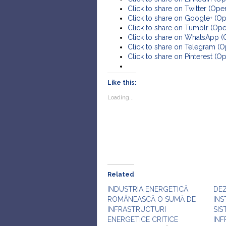
Click to share on Twitter (Op
Click to share on Google+ (O
Click to share on Tumblr (Op
Click to share on WhatsApp 
Click to share on Telegram (
Click to share on Pinterest (
Like this:
Loading...
Related
INDUSTRIA ENERGETICĂ
DEZ
ROMÂNEASCĂ O SUMĂ DE
INS
INFRASTRUCTURI
SIS
ENERGETICE CRITICE
INF