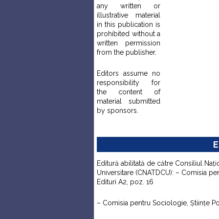
any written or
illustrative material
in this publication is
prohibited without a
written permission
from the publisher.
Editors assume no
responsibility for
the content of
material submitted
by sponsors.
E
Editură abilitată de către Consiliul Naţi
Universitare (CNATDCU): – Comisia pentr
Edituri A2, poz. 16
– Comisia pentru Sociologie, Ştiinţe Pol