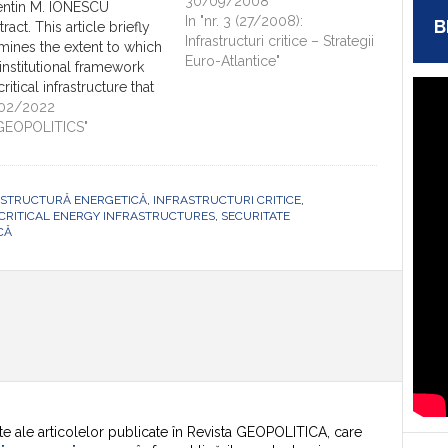
30/09/2008
entin M. IONESCU
In "nr. 3 (27/2008):
B
ract. This article briefly
Infrastructuri critice – Strategii
mines the extent to which
Euro-Atlantice"
 institutional framework
critical infrastructure that
 Romanian Government
02/2022
t 10 years ago is
"GEOPOLITICS"
ropriate to current risks
whether it is the right
e to rethink it based on
ASTRUCTURĂ ENERGETICĂ
,
INFRASTRUCTURI CRITICE
,
iness Continuity
 CRITICAL ENERGY INFRASTRUCTURES
,
SECURITATE
agement System -
CĂ
S, targeting…
te ale articolelor publicate în Revista GEOPOLITICA, care