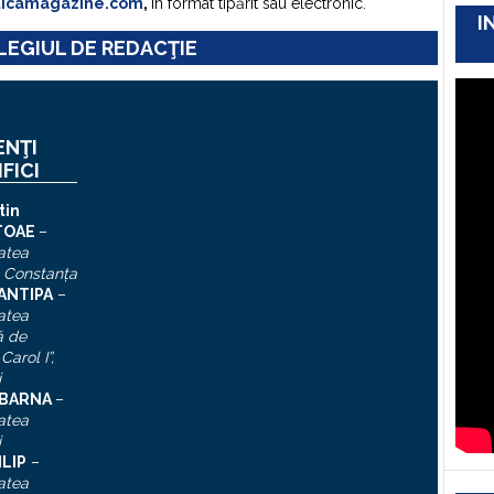
ticamagazine.com
,
în format tipărit sau electronic.
I
EGIUL DE REDACŢIE
ENŢI
IFICI
tin
TOAE
–
atea
, Constanţa
 ANTIPA
–
atea
ă de
Carol I”
,
i
n BARNA
–
atea
i
ILIP
–
atea