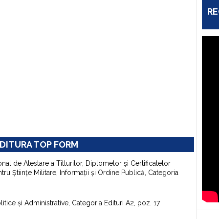
RE
DITURA TOP FORM
onal de Atestare a Titlurilor, Diplomelor şi Certificatelor
u Ştiinţe Militare, Informaţii şi Ordine Publică, Categoria
itice şi Administrative, Categoria Edituri A2, poz. 17