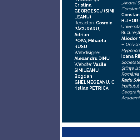
„Andrei
Ş
Cristina
Constanţ
GEORGESCU (SIMI
Constan
LEANU)
HLIHOR
Redactori:
Cosmin
Universit
PĂCURARU,
Bucureşti
Adrian
A
liodor
POPA, Mihaela
–
Univers
RUSU
Hyperion
Webdisigner:
Ioana R
Alexandru DINU
Societat
Website:
Vasile
Ştiinţe Is
SIMILEANU
,
România
Bogdan
Radu S
GHELMEGEANU, C
Institutul
ristian PETRICĂ
Geografie
Academi