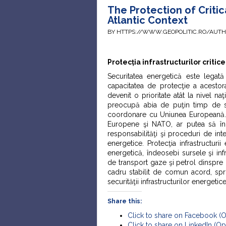
The Protection of Critic
Atlantic Context
BY HTTPS://WWW.GEOPOLITIC.RO/AUT
Protecția infrastructurilor criti
Securitatea energetică este legată 
capacitatea de protecţie a acestora
devenit o prioritate atât la nivel naţ
preocupă abia de puţin timp de se
coordonare cu Uniunea Europeană. În o
Europene şi NATO, ar putea să înc
responsabilităţi şi proceduri de int
energetice. Protecţia infrastructuri
energetică, îndeosebi sursele şi infr
de transport gaze şi petrol dinspre E
cadru stabilit de comun acord, spr
securităţii infrastructurilor energetice
Share this:
Click to share on Facebook (
Click to share on LinkedIn (