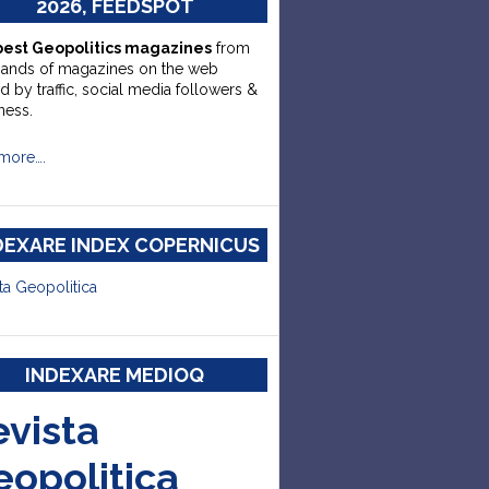
2026, FEEDSPOT
best Geopolitics magazines
from
sands of magazines on the web
d by traffic, social media followers &
ness.
more….
DEXARE INDEX COPERNICUS
ta Geopolitica
INDEXARE MEDIOQ
evista
eopolitica