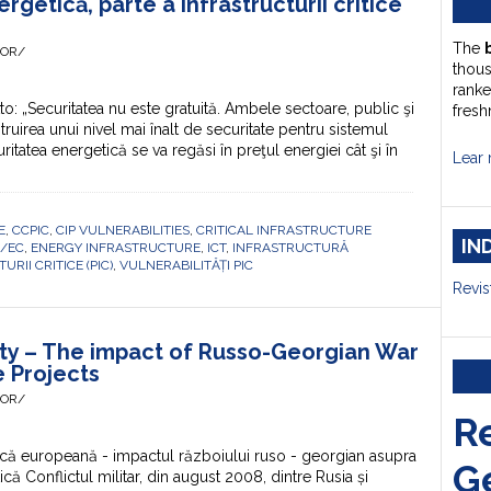
ergetică, parte a infrastructurii critice
The
HOR/
thou
ranke
: „Securitatea nu este gratuită. Ambele sectoare, public şi
fresh
truirea unui nivel mai înalt de securitate pentru sistemul
tatea energetică se va regăsi în preţul energiei cât şi în
Lear 
E
,
CCPIC
,
CIP VULNERABILITIES
,
CRITICAL INFRASTRUCTURE
IN
4/EC
,
ENERGY INFRASTRUCTURE
,
ICT
,
INFRASTRUCTURĂ
RII CRITICE (PIC)
,
VULNERABILITĂȚI PIC
Revis
ty – The impact of Russo-Georgian War
e Projects
HOR/
R
că europeană - impactul războiului ruso - georgian asupra
G
că Conflictul militar, din august 2008, dintre Rusia și