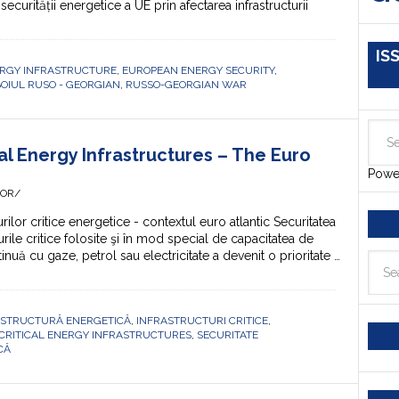
curității energetice a UE prin afectarea infrastructurii
IS
RGY INFRASTRUCTURE
,
EUROPEAN ENERGY SECURITY
,
OIUL RUSO - GEORGIAN
,
RUSSO-GEORGIAN WAR
al Energy Infrastructures – The Euro
Powe
HOR/
ilor critice energetice - contextul euro atlantic Securitatea
rile critice folosite şi în mod special de capacitatea de
nuă cu gaze, petrol sau electricitate a devenit o prioritate …
ASTRUCTURĂ ENERGETICĂ
,
INFRASTRUCTURI CRITICE
,
 CRITICAL ENERGY INFRASTRUCTURES
,
SECURITATE
CĂ