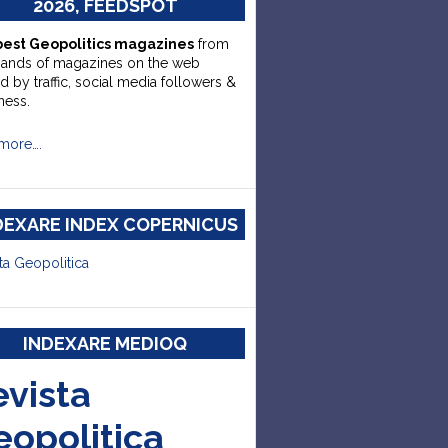
2026, FEEDSPOT
best Geopolitics magazines
from
sands of magazines on the web
d by traffic, social media followers &
ness.
more….
DEXARE INDEX COPERNICUS
ta Geopolitica
INDEXARE MEDIOQ
evista
eopolitica