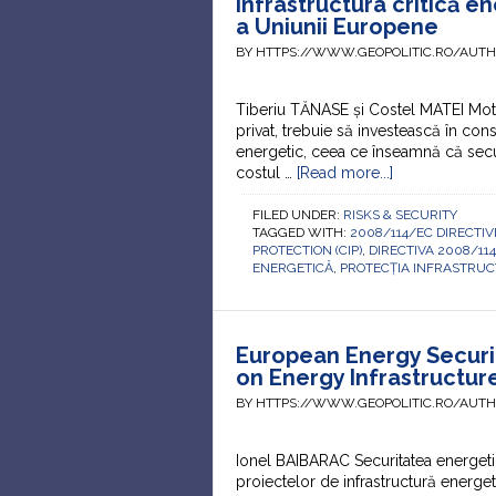
Infrastructura critică en
a Uniunii Europene
BY HTTPS://WWW.GEOPOLITIC.RO/AUT
Tiberiu TĂNASE și Costel MATEI Motto
privat, trebuie să investească în cons
energetic, ceea ce înseamnă că securi
costul …
[Read more...]
FILED UNDER:
RISKS & SECURITY
TAGGED WITH:
2008/114/EC DIRECTIV
PROTECTION (CIP)
,
DIRECTIVA 2008/11
ENERGETICĂ
,
PROTECȚIA INFRASTRUCTU
European Energy Securi
on Energy Infrastructur
BY HTTPS://WWW.GEOPOLITIC.RO/AUT
Ionel BAIBARAC Securitatea energeti
proiectelor de infrastructură energeti