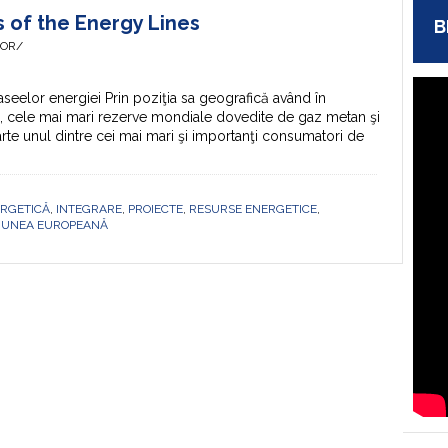
s of the Energy Lines
B
HOR/
raseelor energiei Prin poziţia sa geografică având în
e, cele mai mari rezerve mondiale dovedite de gaz metan şi
 parte unul dintre cei mai mari şi importanţi consumatori de
RGETICĂ
,
INTEGRARE
,
PROIECTE
,
RESURSE ENERGETICE
,
IUNEA EUROPEANĂ