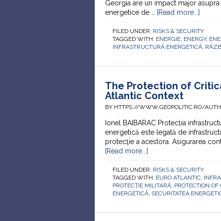
Georgia are un impact major asupra se
energetice de …
[Read more...]
FILED UNDER:
RISKS & SECURITY
TAGGED WITH:
ENERGIE
,
ENERGY
,
ENE
INFRASTRUCTURĂ ENERGETICĂ
,
RĂZB
The Protection of Critic
Atlantic Context
BY HTTPS://WWW.GEOPOLITIC.RO/AUT
Ionel BAIBARAC Protecția infrastructur
energetică este legată de infrastructu
protecţie a acestora. Asigurarea conti
[Read more...]
FILED UNDER:
RISKS & SECURITY
TAGGED WITH:
EURO ATLANTIC
,
INFR
PROTECȚIE MILITARĂ
,
PROTECTION OF
ENERGETICĂ
,
SECURITATEA ENERGETI