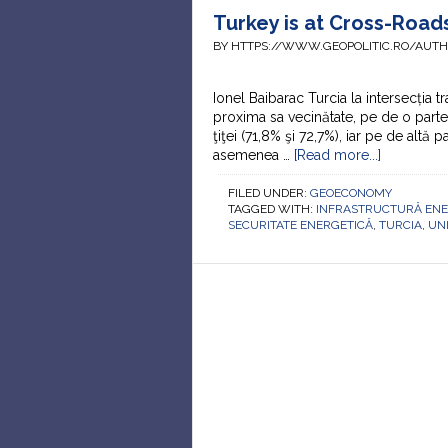
Turkey is at Cross-Road
BY HTTPS://WWW.GEOPOLITIC.RO/AUT
Ionel Baibarac Turcia la intersecția t
proxima sa vecinătate, pe de o part
ţiţei (71,8% şi 72,7%), iar pe de altă
asemenea …
[Read more...]
FILED UNDER:
GEOECONOMY
TAGGED WITH:
INFRASTRUCTURĂ ENE
SECURITATE ENERGETICĂ
,
TURCIA
,
UN