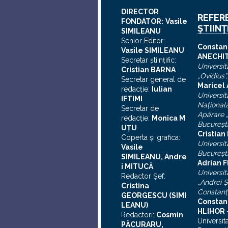
DIRECTOR
REFER
FONDATOR:
Vasile
ŞTIINŢ
SIMILEANU
Senior Editor:
C
onstan
Vasile SIMILEANU
ANECHI
Secretar ştiinţific:
Universit
Cristian BARNA
„Ovidius”
Secretar general de
Maricel
redacţie:
Iulian
Universit
I
FTIMI
Naţional
Secretar de
Apărare „
redacţie:
Monica M
Bucureşt
UȚU
Cristia
Coperta şi grafica:
Universit
Vasile
Bucureşt
SIMILEANU, Andre
Adrian F
i MITUCĂ
Universit
Redactor Şef:
„Andrei
Ş
Cristina
Constanţ
GEORGESCU (SIMI
Constan
LEANU)
HLIHOR
Redactori:
Cosmin
Universit
PĂCURARU,