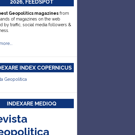
2026, FEEDSPOT
best Geopolitics magazines
from
sands of magazines on the web
d by traffic, social media followers &
ness.
more….
DEXARE INDEX COPERNICUS
ta Geopolitica
INDEXARE MEDIOQ
evista
eopolitica