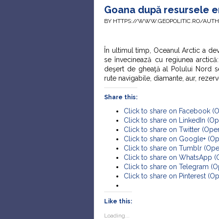
Goana după resursele ene
BY HTTPS://WWW.GEOPOLITIC.RO/AUT
În ultimul timp, Oceanul Arctic a de
se învecinează cu regiunea arctic
deşert de gheaţă al Polului Nord se
rute navigabile, diamante, aur, rezerv
Share this:
Click to share on Facebook (
Click to share on LinkedIn (
Click to share on Twitter (Op
Click to share on Google+ (O
Click to share on Tumblr (Op
Click to share on WhatsApp 
Click to share on Telegram (
Click to share on Pinterest (
Like this:
Loading...