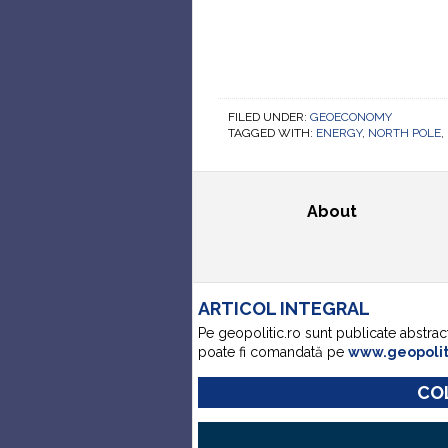
FILED UNDER:
GEOECONOMY
TAGGED WITH:
ENERGY
,
NORTH POLE
,
About
ARTICOL INTEGRAL
Pe geopolitic.ro sunt publicate abstrac
poate fi comandată pe
www.geopoli
COL