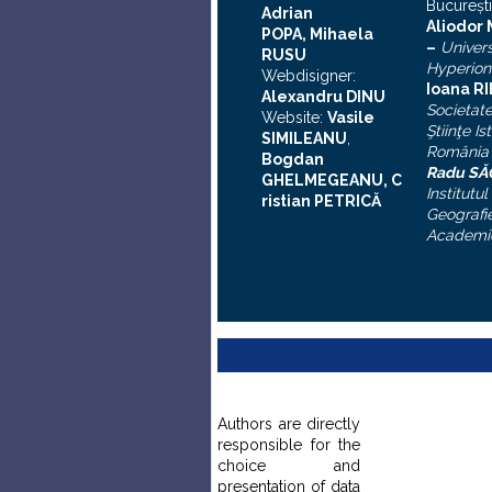
Bucureşti
Adrian
A
liodor
POPA, Mihaela
–
Univers
RUSU
Hyperion
Webdisigner:
Ioana R
Alexandru DINU
Societat
Website:
Vasile
Ştiinţe Is
SIMILEANU
,
România
Bogdan
Radu S
GHELMEGEANU, C
Institutul
ristian PETRICĂ
Geografie
Academi
Authors are directly
responsible for the
choice and
presentation of data