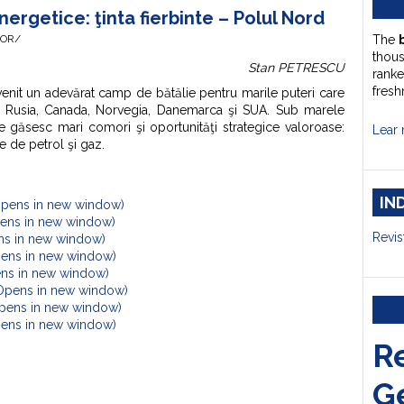
rgetice: ţinta fierbinte – Polul Nord
HOR/
The
thou
Stan PETRESCU
ranke
fresh
venit un adevărat camp de bătălie pentru marile puteri care
ă: Rusia, Canada, Norvegia, Danemarca şi SUA. Sub marele
 găsesc mari comori şi oportunităţi strategice valoroase:
Lear 
e de petrol şi gaz.
IN
Opens in new window)
Opens in new window)
Revis
ens in new window)
pens in new window)
ens in new window)
(Opens in new window)
Opens in new window)
Opens in new window)
R
G