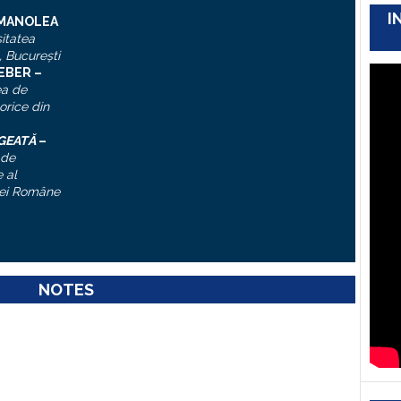
I
 MANOLEA
itatea
, Bucureşti
IEBER –
ea de
torice din
ĂGEATĂ
–
 de
 al
ei Române
NOTES