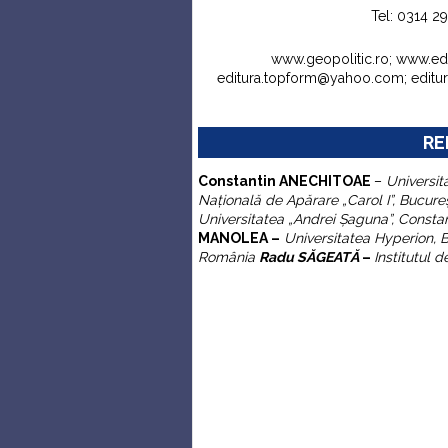
Tel: 0314 2
www.geopolitic.ro; www.e
editura.topform@yahoo.com; edit
RE
C
onstantin
ANECHITOAE
–
Universit
Naţională de Apărare „Carol I”
, Bucure
Universitatea „Andrei
Ş
aguna”,
Consta
MANOLEA –
Universitatea Hyperion, 
România
Radu SĂGEATĂ
–
Institutul