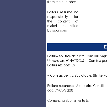
from the publisher.
Editors assume no
responsibility for
the content of
material submitted
by sponsors.
E
Editură abilitată de către Consiliul Naţi
Universitare (CNATDCU): – Comisia pentr
Edituri A2, poz. 16
– Comisia pentru Sociologie, Ştiinţe Pol
Editură recunoscută de către Consiliul N
cod CNCSIS 325
Comenzi şi abonamente la: