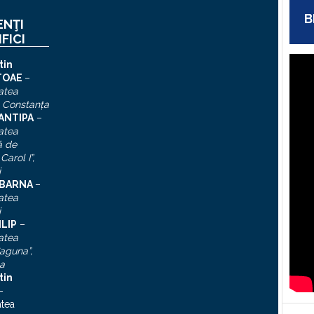
B
ENŢI
IFICI
tin
TOAE
–
atea
, Constanţa
 ANTIPA
–
atea
ă de
Carol I”
,
i
n BARNA
–
atea
i
ILIP
–
atea
aguna”,
a
tin
–
atea