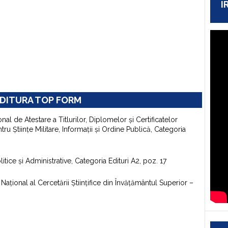
I
DITURA TOP FORM
onal de Atestare a Titlurilor, Diplomelor şi Certificatelor
u Ştiinţe Militare, Informaţii şi Ordine Publică, Categoria
itice şi Administrative, Categoria Edituri A2, poz. 17
aţional al Cercetării Ştiinţifice din Învăţământul Superior –