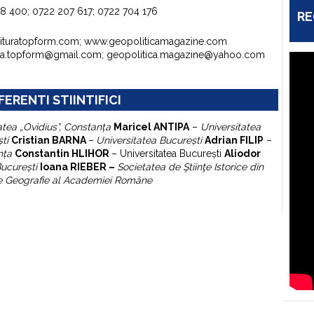
98 400; 0722 207 617; 0722 704 176
RE
dituratopform.com; www.geopoliticamagazine.com
ura.topform@gmail.com; geopolitica.magazine@yahoo.com
FERENTI STIINTIFICI
atea „Ovidius”, Constanţa
Maricel ANTIPA
–
Universitatea
şti
Cristian BARNA
–
Universitatea Bucureşti
Adrian FILIP
–
nţa
Constantin HLIHOR
–
Universitatea Bucureşti
A
liodor
Bucureşti
Ioana RIEBER –
Societatea de Ştiinţe Istorice din
 de Geografie al Academiei Române