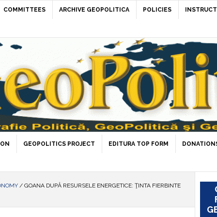
COMMITTEES
ARCHIVE GEOPOLITICA
POLICIES
INSTRUCT
ION
GEOPOLITICS PROJECT
EDITURA TOP FORM
DONATIONS
ONOMY
/
GOANA DUPĂ RESURSELE ENERGETICE: ŢINTA FIERBINTE
GE