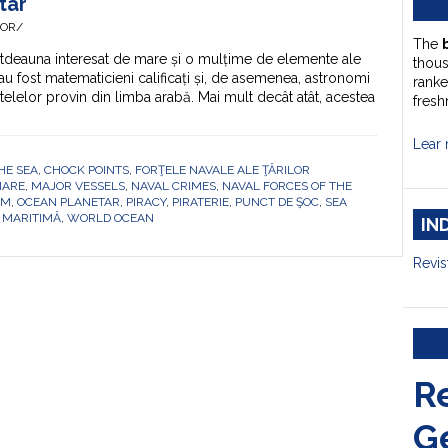
tar
HOR/
The
tdeauna interesat de mare și o mulțime de elemente ale
thou
i au fost matematicieni calificați și, de asemenea, astronomi
ranke
elelor provin din limba arabă. Mai mult decât atât, acestea
fresh
Lear 
HE SEA
,
CHOCK POINTS
,
FORŢELE NAVALE ALE ŢĂRILOR
MARE
,
MAJOR VESSELS
,
NAVAL CRIMES
,
NAVAL FORCES OF THE
SM
,
OCEAN PLANETAR
,
PIRACY
,
PIRATERIE
,
PUNCT DE ŞOC
,
SEA
 MARITIMĂ
,
WORLD OCEAN
IN
Revis
R
G