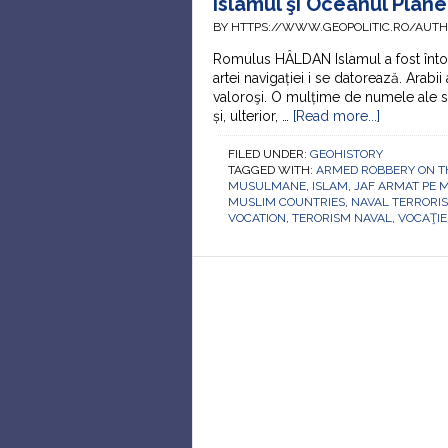
Islamul şi Oceanul Plane
BY HTTPS://WWW.GEOPOLITIC.RO/AUT
Romulus HÂLDAN Islamul a fost înto
artei navigației i se datorează. Arabi
valoroşi. O mulțime de numele ale st
și, ulterior, …
[Read more...]
FILED UNDER:
GEOHISTORY
TAGGED WITH:
ARMED ROBBERY ON T
MUSULMANE
,
ISLAM
,
JAF ARMAT PE 
MUSLIM COUNTRIES
,
NAVAL TERRORI
VOCATION
,
TERORISM NAVAL
,
VOCAŢIE