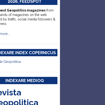
2026, FEEDSPOT
best Geopolitics magazines
from
sands of magazines on the web
d by traffic, social media followers &
ness.
more….
DEXARE INDEX COPERNICUS
ta Geopolitica
INDEXARE MEDIOQ
evista
eopolitica