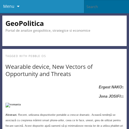
Menu
GeoPolitica
Portal de analize geopolitice, strategice si economice
TAGGED WITH
PEBBLE OS
Wearable device, New Vectors of
Opportunity and Threats
Ergest NAKO

Jona JOSIFI

Abstract.
Recent, utilizarea dispozitivelor portabile a crescut dramatic. Această tendinţă se
asociază cu creşterea mărimii smart phone-urilor, ceea ce le face, uneori, greu de utilizat pentru
fiecare sarcină. Acest dispozitiv ajută oamenii să-şi minimalizeze nevoia lor de a utiliza phablet-uri