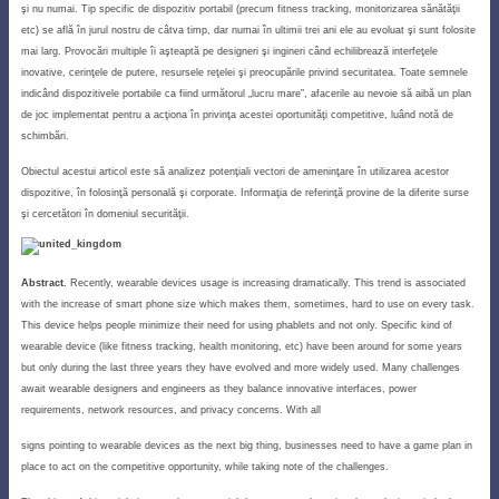
şi nu numai. Tip specific de dispozitiv portabil (precum
fitness tracking, monitorizarea sănătăţii
etc
) se află în jurul nostru de câtva timp, dar numai în ultimii trei ani ele au evoluat şi sunt folosite
mai larg. Provocări multiple îi aşteaptă pe designeri şi ingineri când echilibrează interfeţele
inovative, cerinţele de putere, resursele reţelei şi preocupările privind securitatea. Toate semnele
indicând dispozitivele portabile ca fiind următorul „lucru mare”, afacerile au nevoie să aibă un plan
de joc implementat pentru a acţiona în privinţa acestei oportunităţi competitive, luând notă de
schimbări.
Obiectul acestui articol este să analizez potenţiali vectori de ameninţare în utilizarea acestor
dispozitive, în folosinţă personală şi corporate. Informaţia de referinţă provine de la diferite surse
şi cercetători în domeniul securităţii.
Abstract.
Recently, wearable devices usage is increasing dramatically. This trend is associated
with the increase of smart phone size which makes them, sometimes, hard to use on every task.
This device helps people minimize their need for using phablets and not only. Specific kind of
wearable device (like fitness tracking, health monitoring, etc) have been around for some years
but only during the last three years they have evolved and more widely used. Many challenges
await wearable designers and engineers as they balance innovative interfaces, power
requirements, network resources, and privacy concerns. With all
signs pointing to wearable devices as the next big thing, businesses need to have a game plan in
place to act on the competitive opportunity, while taking note of the challenges.